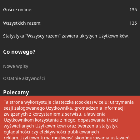
Goście online
135
Wszystkich razem
135
Statystyka ''Wszyscy razem'' zawiera ukrytych Użytkowników.
Co nowego?
Nowe wpisy
Ostatnie aktywności
Polecamy
Ta strona wykorzystuje ciasteczka (cookies) w celu: utrzymania
Wolnościowe cytaty
sesji zalogowanego Użytkownika, gromadzenia informacji
związanych z korzystaniem z serwisu, ułatwienia
Użytkownikom korzystania z niego, dopasowania treści
Udostępnij
wyświetlanych Użytkownikowi oraz tworzenia statystyk
oglądalności czy efektywności publikowanych
Facebook
Twitter
Reddit
Pinterest
Tumblr
WhatsApp
Umieść Link
reklam.Użytkownik ma możliwość skonfigurowania ustawień