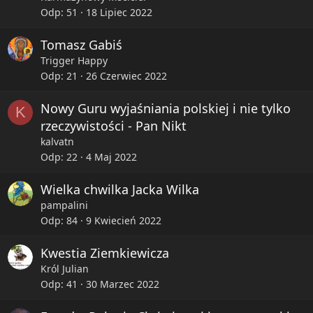
Odp
51
18 Lipiec 2022
Tomasz Gabiś
Trigger Happy
Odp
21
26 Czerwiec 2022
Nowy Guru wyjaśniania polskiej i nie tylko
K
rzeczywistości - Pan Nikt
kalvatn
Odp
22
4 Maj 2022
Wielka chwilka Jacka Wilka
pampalini
Odp
84
9 Kwiecień 2022
Kwestia Ziemkiewicza
Król Julian
Odp
41
30 Marzec 2022