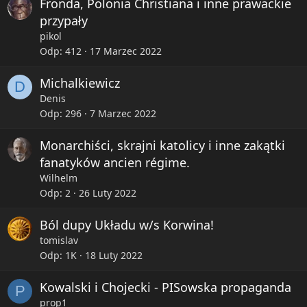
Fronda, Polonia Christiana i inne prawackie
przypały
pikol
Odp
412
17 Marzec 2022
Michalkiewicz
D
Denis
Odp
296
7 Marzec 2022
Monarchiści, skrajni katolicy i inne zakątki
fanatyków ancien régime.
Wilhelm
Odp
2
26 Luty 2022
Ból dupy Układu w/s Korwina!
tomislav
Odp
1K
18 Luty 2022
Kowalski i Chojecki - PISowska propaganda
P
prop1