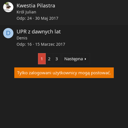
Kwestia Pilastra
Król Julian
Odp
24
30 Maj 2017
UPR z dawnych lat
D
Denis
Odp
16
15 Marzec 2017
1
2
3
Następna
Tylko zalogowani użytkownicy mogą postować.