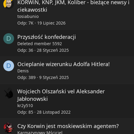
KORWiN, KNP, JKM, Koliber - bieżące newsy i
ciekawostki
tosiabunio
Odp
7K
19 Lipiec 2026
Przyszłość konfederacji
D
Deleted member 5592
Odp
36
28 Styczeń 2025
Ocieplanie wizerunku Adolfa Hitlera!
D
Denis
Odp
389
9 Styczeń 2025
Wojciech Olszański vel Aleksander
Jabłonowski
kr2y510
Odp
85
28 Listopad 2022
Czy Korwin jest moskiewskim agentem?
Karmazynowy Mściciel