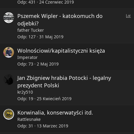
Odp
431
24 Czerwiec 2019
P
Pszemek Wipler - katokomuch do
o
odjebki?
l
father Tucker
l
Odp
127
31 Maj 2019
Wolnościowi/kapitalistyczni księża
Imperator
Odp
73
2 Maj 2019
Jan Zbigniew hrabia Potocki - legalny
prezydent Polski
kr2y510
Odp
19
25 Kwiecień 2019
Korwinalia, konserwatyści itd.
Rattlesnake
Odp
31
13 Marzec 2019