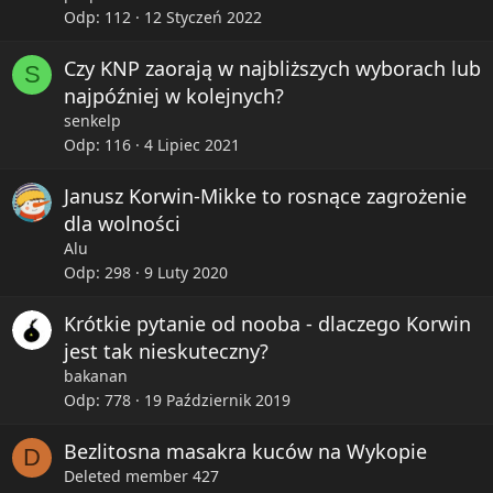
Odp
112
12 Styczeń 2022
Czy KNP zaorają w najbliższych wyborach lub
S
najpóźniej w kolejnych?
senkelp
Odp
116
4 Lipiec 2021
Janusz Korwin-Mikke to rosnące zagrożenie
dla wolności
Alu
Odp
298
9 Luty 2020
Krótkie pytanie od nooba - dlaczego Korwin
jest tak nieskuteczny?
bakanan
Odp
778
19 Październik 2019
Bezlitosna masakra kuców na Wykopie
D
Deleted member 427