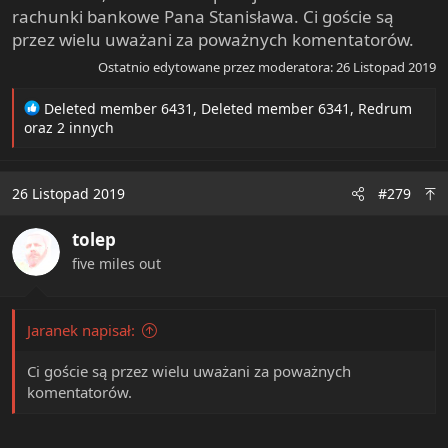
rachunki bankowe Pana Stanisława. Ci goście są
przez wielu uważani za poważnych komentatorów.
Ostatnio edytowane przez moderatora:
26 Listopad 2019
R
Deleted member 6431
,
Deleted member 6341
,
Redrum
e
oraz 2 innych
a
c
t
26 Listopad 2019
#279
i
o
tolep
n
s
five miles out
:
Jaranek napisał:
Ci goście są przez wielu uważani za poważnych
komentatorów.