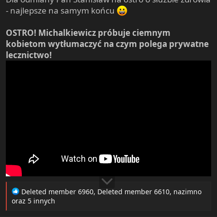
e
- najlepsze na samym końcu
r
OSTRO! Michalkiewicz próbuje ciemnym
kobietom wytłumaczyć na czym polega prywatne
lecznictwo!
R
Deleted member 6960
,
Deleted member 6610
,
nazimno
e
oraz 5 innych
a