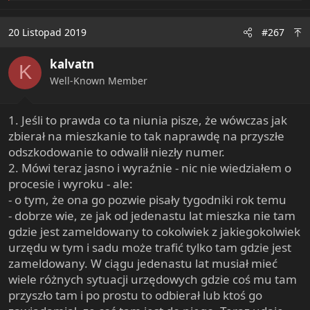
a
c
20 Listopad 2019
#267
t
i
kalvatn
o
K
n
Well-Known Member
s
:
1. Jeśli to prawda co ta niunia pisze, że wówczas jak
zbierał na mieszkanie to tak naprawdę na przyszłe
odszkodowanie to odwalił niezły numer.
2. Mówi teraz jasno i wyraźnie - nic nie wiedziałem o
procesie i wyroku - ale:
- o tym, że ona go pozwie pisały tygodniki rok temu
- dobrze wie, ze jak od jedenastu lat mieszka nie tam
gdzie jest zameldowany to cokolwiek z jakiegokolwiek
urzędu w tym i sadu może trafić tylko tam gdzie jest
zameldowany. W ciągu jedenastu lat musiał mieć
wiele różnych sytuacji urzędowych gdzie coś mu tam
przyszło tam i po prostu to odbierał lub ktoś go