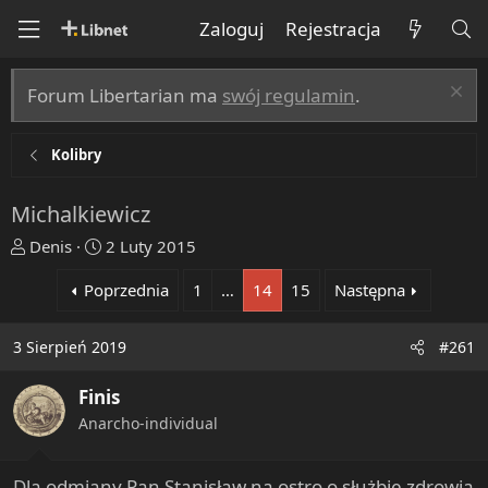
Zaloguj
Rejestracja
Forum Libertarian ma
swój regulamin
.
Kolibry
Michalkiewicz
T
R
Denis
2 Luty 2015
h
o
Poprzednia
1
…
14
15
Następna
r
z
e
p
a
o
3 Sierpień 2019
#261
d
c
s
z
Finis
t
ę
Anarcho-individual
a
t
r
y
t
Dla odmiany Pan Stanisław na ostro o służbie zdrowia