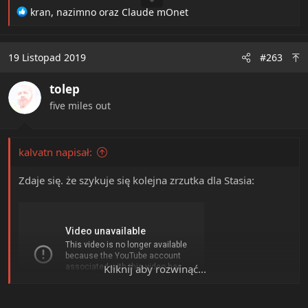
R
kran
,
nazimno
oraz
Claude mOnet
e
a
c
19 Listopad 2019
#263
t
i
tolep
o
n
five miles out
s
:
kalvatn napisał:
Zdaje się. że szykuje się kolejna zrzutka dla Stasia:
Kliknij aby rozwinąć...