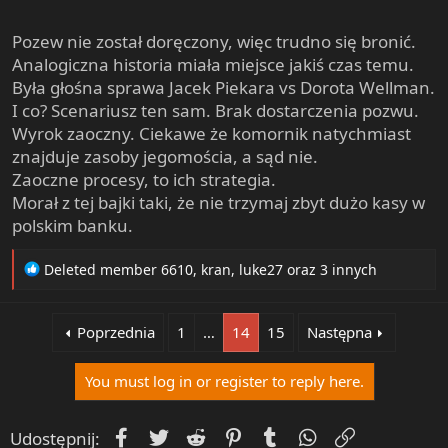
Pozew nie został doręczony, więc trudno się bronić.
Analogiczna historia miała miejsce jakiś czas temu.
Była głośna sprawa Jacek Piekara vs Dorota Wellman.
I co? Scenariusz ten sam. Brak dostarczenia pozwu.
Wyrok zaoczny. Ciekawe że komornik natychmiast
znajduje zasoby jegomościa, a sąd nie.
Zaoczne procesy, to ich strategia.
Morał z tej bajki taki, że nie trzymaj zbyt dużo kasy w
polskim banku.
R
Deleted member 6610
,
kran
,
luke27
oraz 3 innych
e
a
c
Poprzednia
1
…
14
15
Następna
t
i
You must log in or register to reply here.
o
n
s
Facebook
Twitter
Reddit
Pinterest
Tumblr
WhatsApp
Umieść Lin
Udostępnij:
: