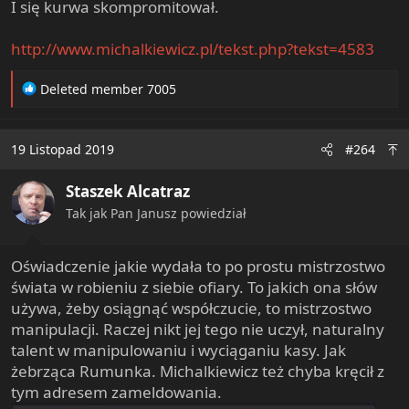
I się kurwa skompromitował.
http://www.michalkiewicz.pl/tekst.php?tekst=4583
R
Deleted member 7005
e
a
c
19 Listopad 2019
#264
t
i
Staszek Alcatraz
o
n
Tak jak Pan Janusz powiedział
s
:
Oświadczenie jakie wydała to po prostu mistrzostwo
świata w robieniu z siebie ofiary. To jakich ona słów
używa, żeby osiągnąć współczucie, to mistrzostwo
manipulacji. Raczej nikt jej tego nie uczył, naturalny
talent w manipulowaniu i wyciąganiu kasy. Jak
żebrząca Rumunka. Michalkiewicz też chyba kręcił z
tym adresem zameldowania.