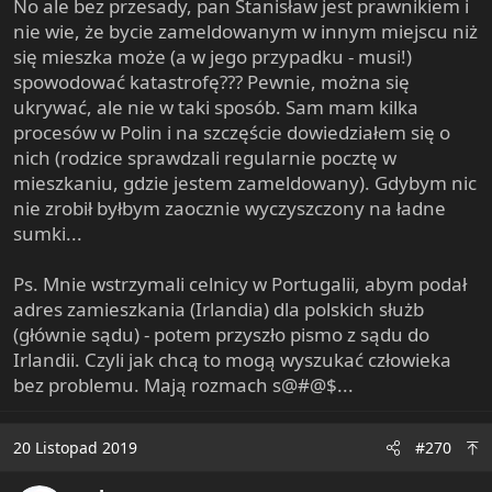
No ale bez przesady, pan Stanisław jest prawnikiem i
nie wie, że bycie zameldowanym w innym miejscu niż
się mieszka może (a w jego przypadku - musi!)
spowodować katastrofę??? Pewnie, można się
ukrywać, ale nie w taki sposób. Sam mam kilka
procesów w Polin i na szczęście dowiedziałem się o
nich (rodzice sprawdzali regularnie pocztę w
mieszkaniu, gdzie jestem zameldowany). Gdybym nic
nie zrobił byłbym zaocznie wyczyszczony na ładne
sumki...
Ps. Mnie wstrzymali celnicy w Portugalii, abym podał
adres zamieszkania (Irlandia) dla polskich służb
(głównie sądu) - potem przyszło pismo z sądu do
Irlandii. Czyli jak chcą to mogą wyszukać człowieka
bez problemu. Mają rozmach s@#@$...
20 Listopad 2019
#270