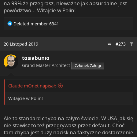
na 99% że przegrasz, nieważne jak absurdalne jest
powództwo... Witajcie w Polin!
R
Deleted member 6341
e
a
c
20 Listopad 2019
#273
t
i
tosiabunio
o
n
Grand Master Architect
Członek Załogi
s
:
Claude mOnet napisał:
Witajcie w Polin!
Ale to standard chyba na całym świecie. W USA jak się
nie stawisz to też przegrywasz przez default. Choć
tam chyba jest duży nacisk na faktyczne dostarczenie