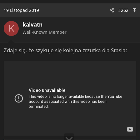
c
t
19 Listopad 2019
#262
i
o
kalvatn
n
K
s
Well-Known Member
:
Zdaje się. że szykuje się kolejna zrzutka dla Stasia: