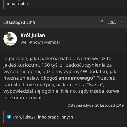
e
inna osoba
a
c
t
20 Listopad 2019
#265
i
o
Król Julian
n
s
Well-Known Member
:
Ja pierdole, jaka pazerna baba... A i ten wyrok to
jakieś kuriozum, 150 tyś. zl. zadośćuczynienia za
wyrażenie opinii, gdzie my żyjemy? W dodatku, jak
można zniesławić kogoś
anonimowego
? Przecież
pan Stach nie miał pojęcia kim jest ta "Kasia",
wypowiedział się ogólnie. Nie no, sądy trzeba kurwa
zdekomunizować!
Ostatnia edycja:
20 Listopad 2019
R
kran
,
luke27
,
inho
oraz 5 innych
e