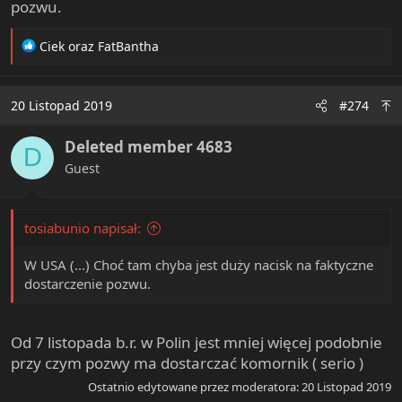
pozwu.
R
Ciek
oraz
FatBantha
e
a
c
20 Listopad 2019
#274
t
i
Deleted member 4683
o
D
n
Guest
s
:
tosiabunio napisał:
W USA (...) Choć tam chyba jest duży nacisk na faktyczne
dostarczenie pozwu.
Od 7 listopada b.r. w Polin jest mniej więcej podobnie
przy czym pozwy ma dostarczać komornik ( serio )
Ostatnio edytowane przez moderatora:
20 Listopad 2019