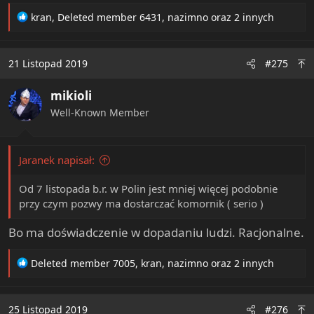
R
kran
,
Deleted member 6431
,
nazimno
oraz 2 innych
e
a
c
21 Listopad 2019
#275
t
i
mikioli
o
n
Well-Known Member
s
:
Jaranek napisał:
Od 7 listopada b.r. w Polin jest mniej więcej podobnie
przy czym pozwy ma dostarczać komornik ( serio )
Bo ma doświadczenie w dopadaniu ludzi. Racjonalne.
R
Deleted member 7005
,
kran
,
nazimno
oraz 2 innych
e
a
c
25 Listopad 2019
#276