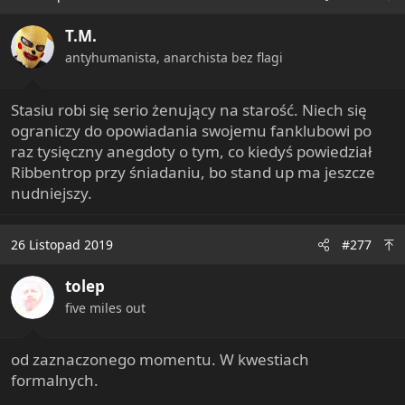
t
i
T.M.
o
n
antyhumanista, anarchista bez flagi
s
:
Stasiu robi się serio żenujący na starość. Niech się
ograniczy do opowiadania swojemu fanklubowi po
raz tysięczny anegdoty o tym, co kiedyś powiedział
Ribbentrop przy śniadaniu, bo stand up ma jeszcze
nudniejszy.
26 Listopad 2019
#277
tolep
five miles out
od zaznaczonego momentu. W kwestiach
formalnych.