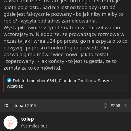
zawiadamiał, ze coś tam jest do niego. Teraz udaje
idiotę po prostu. Sąd nie jest od tego aby ustalać
gdzie jest faktycznie pozwany - bo jak niby miałby to
robić? - wysyła pod adres zameldowania.
Wystąpił również z tym tematem w realu24 w dniu
wczorajszym. Niedobrze, ze prowadzący rozmowę w
nczas tv jak i wrealu24 po prostu go nie zapyta o to co
powyżej i poprosi o konkretną odpowiedź. Oni
pozwalają mu mówić wiec mówi - jak to został
"zoperowany" - jak kończy - to jest sugestia, ze to
zemsta za to co mówi itd.
R
Deleted member 6341
,
Claude mOnet
oraz
Staszek
e
Alcatraz
a
c
t
20 Listopad 2019
#268
i
o
tolep
n
s
five miles out
: