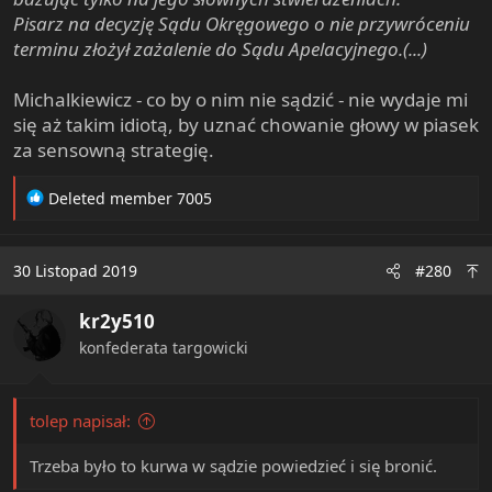
Pisarz na decyzję Sądu Okręgowego o nie przywróceniu
terminu złożył zażalenie do Sądu Apelacyjnego.(...)
Michalkiewicz - co by o nim nie sądzić - nie wydaje mi
się aż takim idiotą, by uznać chowanie głowy w piasek
za sensowną strategię.
R
Deleted member 7005
e
a
c
30 Listopad 2019
#280
t
i
kr2y510
o
n
konfederata targowicki
s
:
tolep napisał:
Trzeba było to kurwa w sądzie powiedzieć i się bronić.