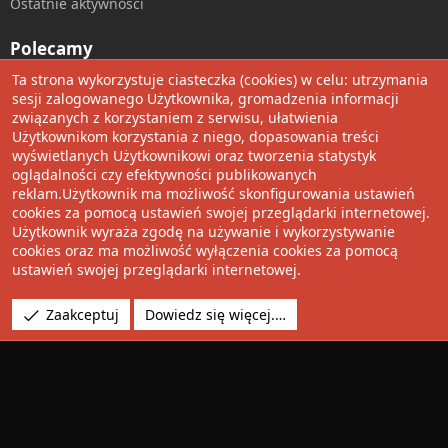
Ostatnie aktywności
Polecamy
Ta strona wykorzystuje ciasteczka (cookies) w celu: utrzymania
Wolnościowe cytaty
sesji zalogowanego Użytkownika, gromadzenia informacji
związanych z korzystaniem z serwisu, ułatwienia
Użytkownikom korzystania z niego, dopasowania treści
Udostępnij
wyświetlanych Użytkownikowi oraz tworzenia statystyk
oglądalności czy efektywności publikowanych
Facebook
Twitter
Reddit
Pinterest
Tumblr
WhatsApp
Umieść Link
reklam.Użytkownik ma możliwość skonfigurowania ustawień
cookies za pomocą ustawień swojej przeglądarki internetowej.
Użytkownik wyraża zgodę na używanie i wykorzystywanie
cookies oraz ma możliwość wyłączenia cookies za pomocą
®
Community platform by XenForo
© 2010-2022 XenForo Ltd.
ustawień swojej przeglądarki internetowej.
Design by:
Pixel Exit
Tłumaczenie wykonane przez
XboxForum.pl
. |
Media embeds
Zaakceptuj
Dowiedz się więcej.…
via s9e/MediaSites