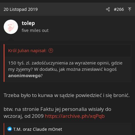
a
c
20 Listopad 2019
#266
t
i
tolep
o
n
five miles out
s
:
Król Julian napisał:
150 tyś. zl. zadośćuczynienia za wyrażenie opinii, gdzie
my żyjemy? W dodatku, jak można zniesławić kogoś
anonimowego
?
Trzeba było to kurwa w sądzie powiedzieć i się bronić.
btw. na stronie Faktu jej personalia wisiały do
wczoraj, od 2009
https://archive.ph/xqPqb
R
T.M.
oraz
Claude mOnet
e