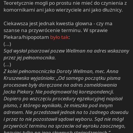
Teoretycznie mogli po prostu nie mieć do czynienia z
komornikami ani jako wierzyciele ani jako dłużnicy.
Ciekawsza jest jednak kwestia glowna - czy ma
szanse na przywrócenie terminu. W sprawie
Piekara/hipopotam
było tak
:
(...)
Sąd wysłał pisarzowi pozew Wellman na adres wskazany
przez jej pełnomocnika.
(...)
Z kolei pełnomocniczka Doroty Wellman, mec. Anna
Kruszewska wyjaśniała: „Od samego początku pisma
procesowe były doręczane na adres zameldowania
Jacka Piekary. Nie podejmował tej korespondencji.
Dopiero po wszczęciu procedury egzekucyjnej napisał
pismo, z którego wynikało, że mieszka pod innym
adresem. Nie przedstawił jednak na to żadnego dowodu
i przez to nie pozostawił sądowi wyboru. Sąd nie mógł
przywrócić terminu na sprzeciw od wyroku zaocznego,
bazując tylko na jego słownych stwierdzeniach.”