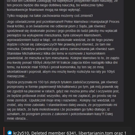
R
kr2y510
,
Deleted member 6341
,
libertarianin.tom
oraz 1