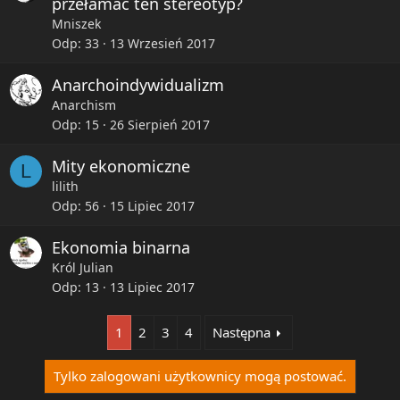
przełamać ten stereotyp?
Mniszek
Odp
33
13 Wrzesień 2017
Anarchoindywidualizm
Anarchism
Odp
15
26 Sierpień 2017
Mity ekonomiczne
L
lilith
Odp
56
15 Lipiec 2017
Ekonomia binarna
Król Julian
Odp
13
13 Lipiec 2017
1
2
3
4
Następna
Tylko zalogowani użytkownicy mogą postować.