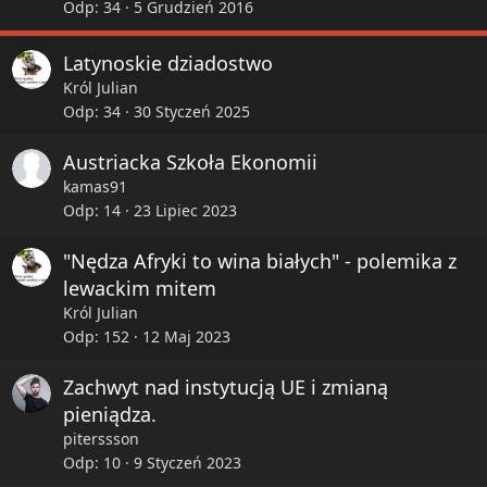
y
Odp
34
5 Grudzień 2016
k
l
Latynoskie dziadostwo
e
Król Julian
j
Odp
34
30 Styczeń 2025
o
n
Austriacka Szkoła Ekonomii
e
kamas91
Odp
14
23 Lipiec 2023
"Nędza Afryki to wina białych" - polemika z
lewackim mitem
Król Julian
Odp
152
12 Maj 2023
Zachwyt nad instytucją UE i zmianą
pieniądza.
piterssson
Odp
10
9 Styczeń 2023