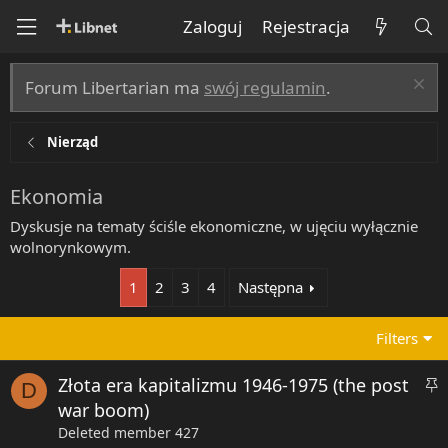
Zaloguj
Rejestracja
Forum Libertarian ma
swój regulamin
.
Nierząd
Ekonomia
Dyskusje na tematy ściśle ekonomiczne, w ujęciu wyłącznie
wolnorynkowym.
1
2
3
4
Następna
Filters
P
Złota era kapitalizmu 1946-1975 (the post
D
r
war boom)
z
Deleted member 427