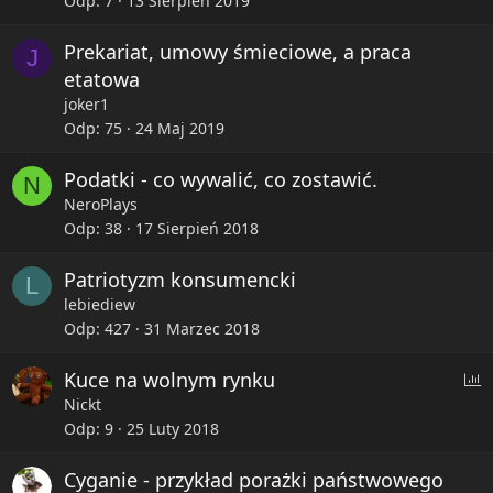
Odp
7
13 Sierpień 2019
Prekariat, umowy śmieciowe, a praca
J
etatowa
joker1
Odp
75
24 Maj 2019
Podatki - co wywalić, co zostawić.
N
NeroPlays
Odp
38
17 Sierpień 2018
Patriotyzm konsumencki
L
lebiediew
Odp
427
31 Marzec 2018
P
Kuce na wolnym rynku
o
Nickt
l
Odp
9
25 Luty 2018
l
Cyganie - przykład porażki państwowego