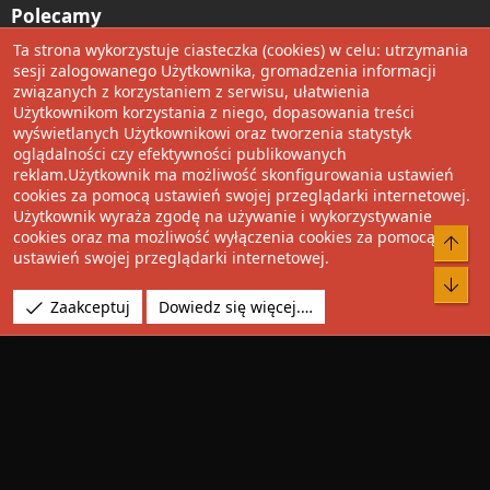
Polecamy
Ta strona wykorzystuje ciasteczka (cookies) w celu: utrzymania
Wolnościowe cytaty
sesji zalogowanego Użytkownika, gromadzenia informacji
związanych z korzystaniem z serwisu, ułatwienia
Użytkownikom korzystania z niego, dopasowania treści
Udostępnij
wyświetlanych Użytkownikowi oraz tworzenia statystyk
oglądalności czy efektywności publikowanych
Facebook
Twitter
Reddit
Pinterest
Tumblr
WhatsApp
Umieść Link
reklam.Użytkownik ma możliwość skonfigurowania ustawień
cookies za pomocą ustawień swojej przeglądarki internetowej.
Użytkownik wyraża zgodę na używanie i wykorzystywanie
cookies oraz ma możliwość wyłączenia cookies za pomocą
®
Community platform by XenForo
© 2010-2022 XenForo Ltd.
Do 
ustawień swojej przeglądarki internetowej.
Design by:
Pixel Exit
Bot
Tłumaczenie wykonane przez
XboxForum.pl
. |
Media embeds
Zaakceptuj
Dowiedz się więcej.…
via s9e/MediaSites