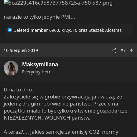
narazie to tylko jedynie PMI...
R
Deleted member 6960
,
kr2y510
oraz
Staszek Alcatraz
e
a
c
10 Sierpień 2019
#7
t
i
Maksymiliana
o
n
Everyday Hero
s
:
Unia to dno.
Założyciele się w grobie przywracają jak widzą, że
jeden z drugim robi wielkie państwo. Przecie na
początku miało to być tylko ułatwienie gospodarcze
NIEZALEZNYCH, WOLNYCH państw.
A teraz?.... Jakieś sankcje za emisję CO2, normy