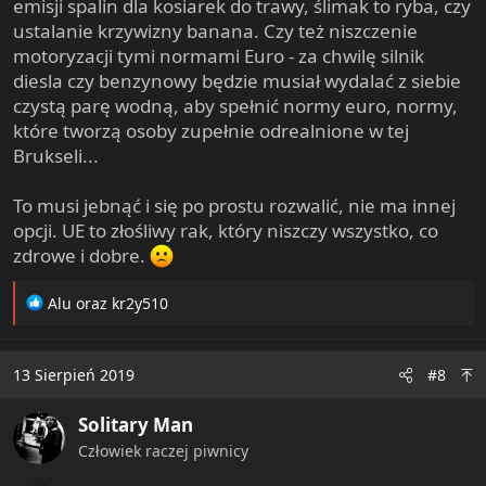
emisji spalin dla kosiarek do trawy, ślimak to ryba, czy
ustalanie krzywizny banana. Czy też niszczenie
motoryzacji tymi normami Euro - za chwilę silnik
diesla czy benzynowy będzie musiał wydalać z siebie
czystą parę wodną, aby spełnić normy euro, normy,
które tworzą osoby zupełnie odrealnione w tej
Brukseli...
To musi jebnąć i się po prostu rozwalić, nie ma innej
opcji. UE to złośliwy rak, który niszczy wszystko, co
zdrowe i dobre.
R
Alu
oraz
kr2y510
e
a
c
13 Sierpień 2019
#8
t
i
Solitary Man
o
n
Człowiek raczej piwnicy
s