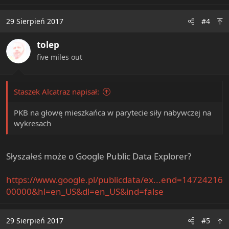
29 Sierpień 2017
#4
tolep
five miles out
Staszek Alcatraz napisał:
PKB na głowę mieszkańca w parytecie siły nabywczej na
wykresach
Słyszałeś może o Google Public Data Explorer?
https://www.google.pl/publicdata/ex...end=14724216
00000&hl=en_US&dl=en_US&ind=false
29 Sierpień 2017
#5