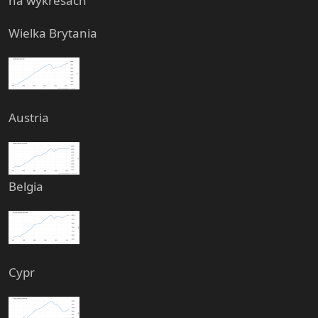
na wykresach
t
e
Wielka Brytania
r
Austria
Belgia
Cypr