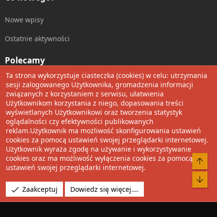
Nowe wpisy
Ostatnie aktywności
Polecamy
Ta strona wykorzystuje ciasteczka (cookies) w celu: utrzymania
Wolnościowe cytaty
sesji zalogowanego Użytkownika, gromadzenia informacji
związanych z korzystaniem z serwisu, ułatwienia
Użytkownikom korzystania z niego, dopasowania treści
Udostępnij
wyświetlanych Użytkownikowi oraz tworzenia statystyk
oglądalności czy efektywności publikowanych
Facebook
Twitter
Reddit
Pinterest
Tumblr
WhatsApp
Umieść Link
reklam.Użytkownik ma możliwość skonfigurowania ustawień
cookies za pomocą ustawień swojej przeglądarki internetowej.
Użytkownik wyraża zgodę na używanie i wykorzystywanie
cookies oraz ma możliwość wyłączenia cookies za pomocą
®
Community platform by XenForo
© 2010-2022 XenForo Ltd.
Do 
ustawień swojej przeglądarki internetowej.
Design by:
Pixel Exit
Bot
Tłumaczenie wykonane przez
XboxForum.pl
. |
Media embeds
Zaakceptuj
Dowiedz się więcej.…
via s9e/MediaSites