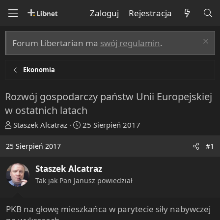
Zaloguj
Rejestracja
Forum Libertarian ma
swój regulamin
.
Ekonomia
Rozwój gospodarczy państw Unii Europejskiej
w ostatnich latach
T
R
Staszek Alcatraz
25 Sierpień 2017
h
o
r
z
25 Sierpień 2017
#1
e
p
a
o
Staszek Alcatraz
d
c
Tak jak Pan Janusz powiedział
s
z
t
ę
a
t
PKB na głowę mieszkańca w parytecie siły nabywczej
r
y