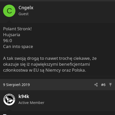
Cngelx
C
Guest
Polant Stronk!
Hujsaria
96:0
Can into space
A tak swoją drogą to nawet trochę ciekawe, że
okazuje się iż największymi beneficjentami
członkostwa w EU są Niemcy oraz Polska.
9 Sierpień 2019
#6
k94k
Active Member