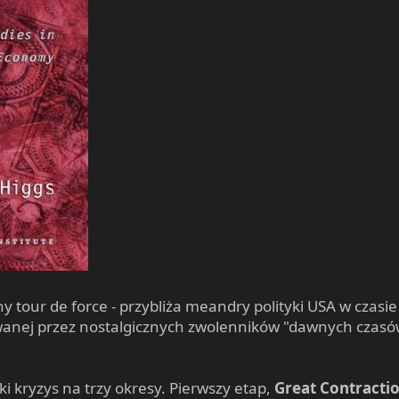
ny tour de force - przybliża meandry polityki USA w czas
anej przez nostalgicznych zwolenników "dawnych czasów"
lki kryzys na trzy okresy. Pierwszy etap,
Great Contracti