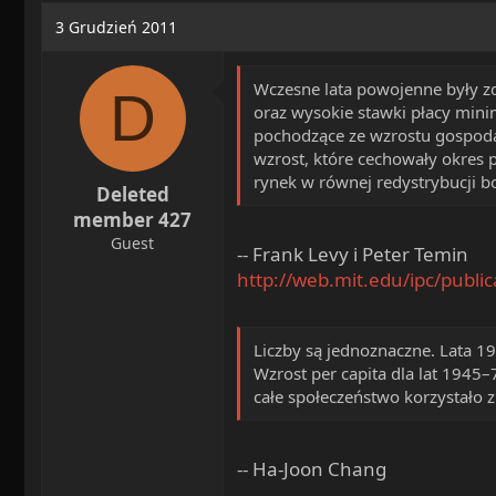
a
o
3 Grudzień 2011
d
c
s
z
t
ę
Wczesne lata powojenne były zd
D
a
t
oraz wysokie stawki płacy mini
r
y
pochodzące ze wzrostu gospodarc
t
wzrost, które cechowały okres p
e
rynek w równej redystrybucji b
Deleted
r
member 427
Guest
-- Frank Levy i Peter Temin
http://web.mit.edu/ipc/publi
Liczby są jednoznaczne. Lata 19
Wzrost per capita dla lat 1945–
całe społeczeństwo korzystało 
-- Ha-Joon Chang