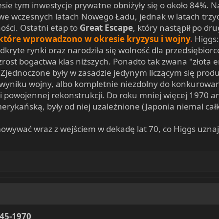
sie tym inwestycje prywatne obniżyły się o około 84%. 
we wczesnych latach Nowego Ładu, jednak w latach trzyd
ości. Ostatni etap to
Great Escape
, który nastąpił po dr
 które wprowadzono w okresie kryzysu i wojny
.
Higgs
dkryte rynki oraz narodziła się wolność dla przedsiębio
rost bogactwa klas niższych. Ponadto tak zwana "złota e
 Zjednoczone były w zasadzie jedynym liczącym się prod
yniku wojny, albo kompletnie niezdolny do konkurowania
 powojennej rekonstrukcji. Do roku mniej więcej 1970 ani
ykańską, były od niej uzależnione (Japonia niemal całk
mowywać wraz z wejściem w dekadę lat 70, co Higgs uzn
945-1970