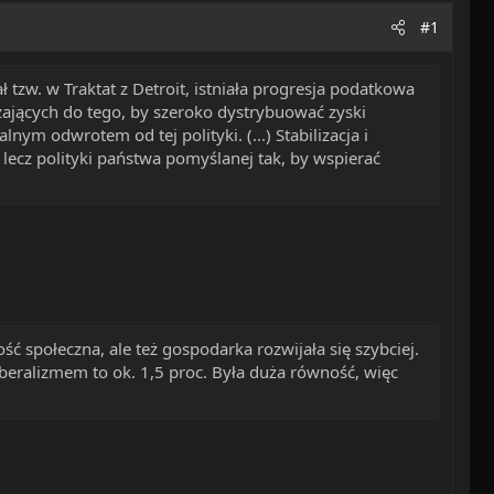
#1
zw. w Traktat z Detroit, istniała progresja podatkowa
zających do tego, by szeroko dystrybuować zyski
ym odwrotem od tej polityki. (...) Stabilizacja i
 lecz polityki państwa pomyślanej tak, by wspierać
ć społeczna, ale też gospodarka rozwijała się szybciej.
iberalizmem to ok. 1,5 proc. Była duża równość, więc