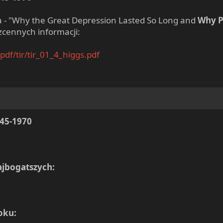
sa - "Why the Great Depression Lasted So Long and
Why P
zcennych informacji:
df/tir/tir_01_4_higgs.pdf
945-1970
jbogatszych:
oku: