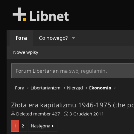
Fora
Co nowego?
Nowe wpisy
Forum Libertarian ma
swój regulamin
.
Fora
Libertarianizm
Nierząd
Ekonomia
Złota era kapitalizmu 1946-1975 (the 
T
R
Deleted member 427
3 Grudzień 2011
h
o
1
2
Następna
r
z
e
p