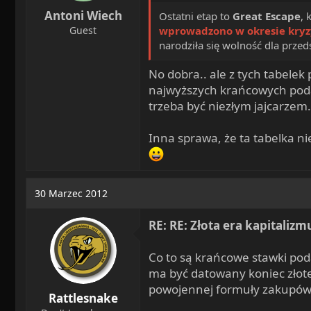
Antoni Wiech
Ostatni etap to
Great Escape
, 
Guest
wprowadzono w okresie kryzy
narodziła się wolność dla prze
No dobra.. ale z tych tabelek
najwyższych krańcowych podat
trzeba być niezłym jajcarzem.
Inna sprawa, że ta tabelka nie
30 Marzec 2012
RE: RE: Złota era kapitaliz
Co to są krańcowe stawki po
ma być datowany koniec złote
powojennej formuły zakupów
Rattlesnake