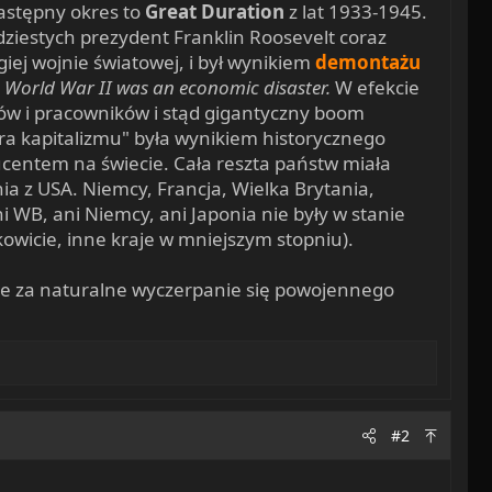
Następny okres to
Great Duration
z lat 1933-1945.
ziestych prezydent Franklin Roosevelt coraz
ugiej wojnie światowej, i był wynikiem
demontażu
:
World War II was an economic disaster.
W efekcie
rców i pracowników i stąd gigantyczny boom
ra kapitalizmu" była wynikiem historycznego
ucentem na świecie. Cała reszta państw miała
 z USA. Niemcy, Francja, Wielka Brytania,
 WB, ani Niemcy, ani Japonia nie były w stanie
owicie, inne kraje w mniejszym stopniu).
aje za naturalne wyczerpanie się powojennego
#2