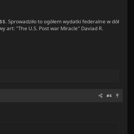
y $$. Sprowadziło to ogółem wydatki federalne w dół
 art: "The U.S. Post war Miracle" Daviad R.
#4