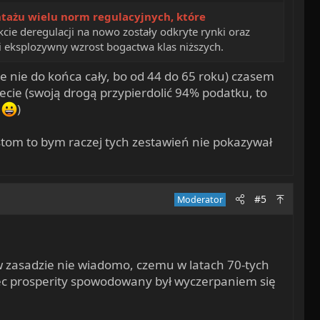
ażu wielu norm regulacyjnych, które
cie deregulacji na nowo zostały odkryte rynki oraz
i eksplozywny wzrost bogactwa klas niższych.
że nie do końca cały, bo od 44 do 65 roku) czasem
cie (swoją drogą przypierdolić 94% podatku, to
a
)
alistom to bym raczej tych zestawień nie pokazywał
#5
Moderator
 zasadzie nie wiadomo, czemu w latach 70-tych
niec prosperity spowodowany był wyczerpaniem się