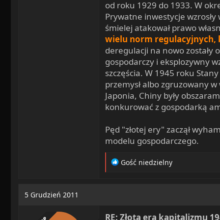
od roku 1929 do 1933. W okre
Prywatne inwestycje wzrosły 
śmielej atakował prawo własn
wielu norm regulacyjnych,
deregulacji na nowo zostały o
gospodarczy i eksplozywny wz
szczęścia. W 1945 roku Stany
przemysł albo zgruzowany w w
Japonia, Chiny były obszarami
konkurować z gospodarką amer
Pęd "złotej ery" zaczął wyha
modelu gospodarczego.
R
Gość niedzielny
e
a
c
5 Grudzień 2011
t
i
RE: Złota era kapitalizmu 1
o
OP