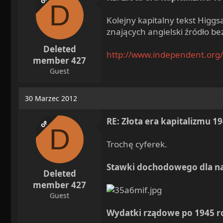
D
n
s
Kolejny kapitalny tekst Higg
:
znających angielski źródło be
Deleted
http://www.independent.org/p
member 427
Guest
30 Marzec 2012
RE: Złota era kapitalizmu 1
OP
D
Trochę cyferek.
Stawki dochodowego dla na
Deleted
member 427
Guest
Wydatki rządowe po 1945 r