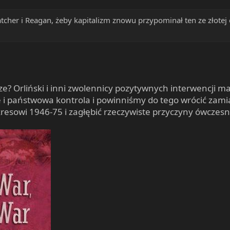
atcher i Reagan, żeby kapitalizm znowu przypominał ten ze złote
e? Orliński i inni zwolennicy pozytywnych interwencji m
e i państwowa kontrola i powinniśmy do tego wrócić za
okresowi 1946-75 i zagłębić rzeczywiste przyczyny ówczesn