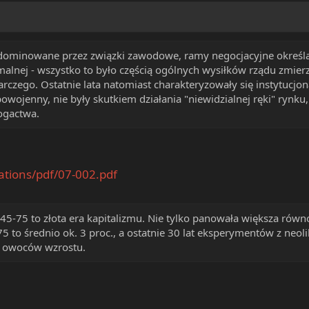
ominowane przez związki zawodowe, ramy negocjacyjne określał t
malnej - wszystko to było częścią ogólnych wysiłków rządu zmier
zego. Ostatnie lata natomiast charakteryzowały się instytucjonaln
owojenny, nie były skutkiem działania "niewidzialnej ręki" rynku,
ogactwa.
cations/pdf/07-002.pdf
45-75 to złota era kapitalizmu. Nie tylko panowała większa równoś
75 to średnio ok. 3 proc., a ostatnie 30 lat eksperymentów z neol
z owoców wzrostu.