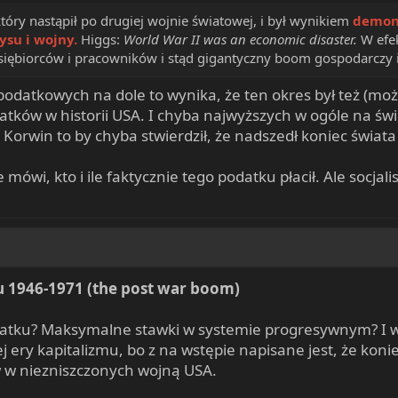
który nastąpił po drugiej wojnie światowej, i był wynikiem
demont
su i wojny.
Higgs:
World War II was an economic disaster.
W efek
dsiębiorców i pracowników i stąd gigantyczny boom gospodarczy 
 podatkowych na dole to wynika, że ten okres był też (mo
ków w historii USA. I chyba najwyższych w ogóle na świe
 Korwin to by chyba stwierdził, że nadszedł koniec świat
 mówi, kto i ile faktycznie tego podatku płacił. Ale socj
mu 1946-1971 (the post war boom)
datku? Maksymalne stawki w systemie progresywnym? I w
j ery kapitalizmu, bo z na wstępie napisane jest, że ko
 w niezniszczonych wojną USA.