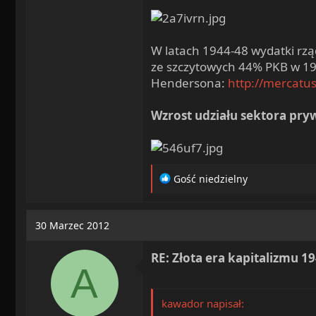
W latach 1944-48 wydatki rząd
ze szczytowych 44% PKB w 194
Hendersona:
http://mercatus.
Wzrost udziału sektora pr
R
Gość niedzielny
e
a
c
30 Marzec 2012
t
i
RE: Złota era kapitalizmu 1
o
A
n
s
:
kawador napisał: