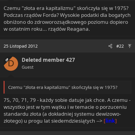
t
Czemu "złota era kapitalizmu" skończyła się w 1975?
e
Podczas rządów Forda? Wysokie podatki dla bogatych
r
obniżono do zdroworozsądkowego poziomu dopiero
w ostatnim roku... rządów Reagana.
25 Listopad 2012
#22
Deleted member 427
OP
D
Guest
Czemu "złota era kapitalizmu" skończyła się w 1975?
75, 70, 71, 79 - każdy sobie datuje jak chce. A czemu -
wszystko jest w tym wątku i w temacie o porzuceniu
standardu złota (a dokładniej systemu dewizowo-
złotego) u progu lat siedemdziesiątych -->
[
link
]