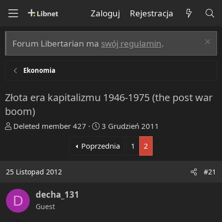
Zaloguj
Rejestracja
Forum Libertarian ma
swój regulamin
.
Ekonomia
Złota era kapitalizmu 1946-1975 (the post war
boom)
T
R
Deleted member 427
3 Grudzień 2011
h
o
Poprzednia
1
2
r
z
e
p
a
o
25 Listopad 2012
#21
d
c
s
z
decha_131
D
t
ę
Guest
a
t
r
y