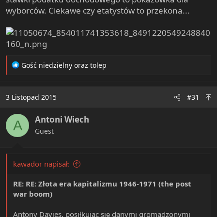
wyborców. Ciekawe czy etatystów to przekona...
R
Gość niedzielny
oraz
tolep
e
a
c
3 Listopad 2015
#31
t
i
Antoni Wiech
o
A
n
Guest
s
:
kawador napisał:
RE: RE: Złota era kapitalizmu 1946-1971 (the post
war boom)
Antony Davies, posiłkując się danymi gromadzonymi