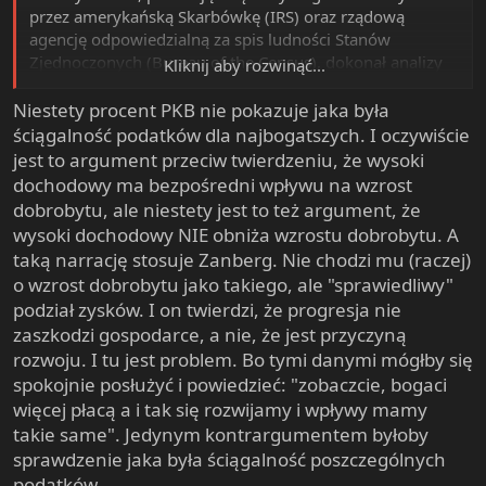
przez amerykańską Skarbówkę (IRS) oraz rządową
agencję odpowiedzialną za spis ludności Stanów
Zjednoczonych (Bureau of the Census), dokonał analizy
Kliknij aby rozwinąć...
wpływów z podatków dochodowych do amerykańskiego
budżetu w latach 1954-2010. Jak widać, analiza obejmuje
Niestety procent PKB nie pokazuje jaka była
okres nazywany przez zwolenników wysokich stawek
ściągalność podatków dla najbogatszych. I oczywiście
podatkowych "złotą erą kapitalizmu". Co się okazało?
jest to argument przeciw twierdzeniu, że wysoki
Przychody do budżetu z tytułu ściągania
dochodowy ma bezpośredni wpływu na wzrost
dochodowego nie zmieniały się - prawie zawsze
dobrobytu, ale niestety jest to też argument, że
wynosiły 18% PKB!
To chyba ostateczne zaoranie jednej
wysoki dochodowy NIE obniża wzrostu dobrobytu. A
z ulubionych narracji progresywistów - że wysoki
taką narrację stosuje Zanberg. Nie chodzi mu (raczej)
dochodowy był przyczyną prosperity.
o wzrost dobrobytu jako takiego, ale "sprawiedliwy"
podział zysków. I on twierdzi, że progresja nie
zaszkodzi gospodarce, a nie, że jest przyczyną
rozwoju. I tu jest problem. Bo tymi danymi mógłby się
spokojnie posłużyć i powiedzieć: "zobaczcie, bogaci
więcej płacą a i tak się rozwijamy i wpływy mamy
takie same". Jedynym kontrargumentem byłoby
sprawdzenie jaka była ściągalność poszczególnych
podatków.