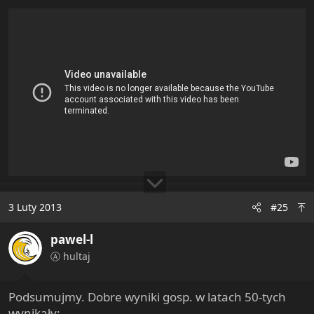
3 Luty 2013
#25
pawel-l
Ⓐ hultaj
Podsumujmy. Dobre wyniki gosp. w latach 50-tych
wynikały: