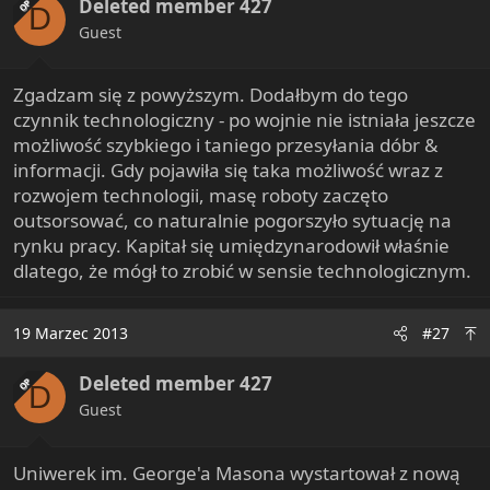
Deleted member 427
o
OP
D
n
Guest
s
:
Zgadzam się z powyższym. Dodałbym do tego
czynnik technologiczny - po wojnie nie istniała jeszcze
możliwość szybkiego i taniego przesyłania dóbr &
informacji. Gdy pojawiła się taka możliwość wraz z
rozwojem technologii, masę roboty zaczęto
outsorsować, co naturalnie pogorszyło sytuację na
rynku pracy. Kapitał się umiędzynarodowił właśnie
dlatego, że mógł to zrobić w sensie technologicznym.
19 Marzec 2013
#27
Deleted member 427
OP
D
Guest
Uniwerek im. George'a Masona wystartował z nową