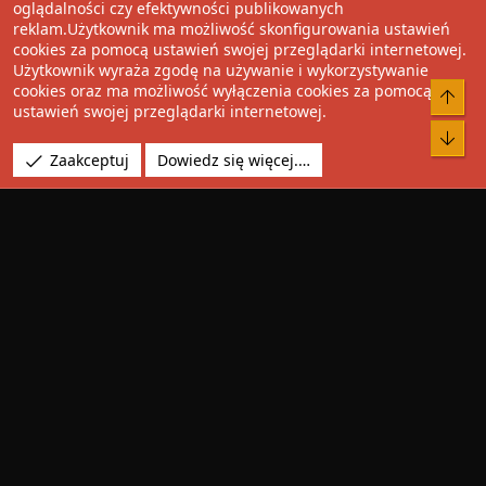
oglądalności czy efektywności publikowanych
Facebook
Twitter
Reddit
Pinterest
Tumblr
WhatsApp
Umieść Link
reklam.Użytkownik ma możliwość skonfigurowania ustawień
cookies za pomocą ustawień swojej przeglądarki internetowej.
Użytkownik wyraża zgodę na używanie i wykorzystywanie
cookies oraz ma możliwość wyłączenia cookies za pomocą
®
Community platform by XenForo
© 2010-2022 XenForo Ltd.
ustawień swojej przeglądarki internetowej.
Design by:
Pixel Exit
Tłumaczenie wykonane przez
XboxForum.pl
. |
Media embeds
Zaakceptuj
Dowiedz się więcej.…
via s9e/MediaSites