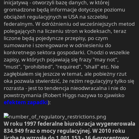
inicjatywą - otworzyli bazę danych, w której
gromadzone będą informacje dotyczące poziomu
obciążeń regulacyjnych w USA na szczeblu
federalnym. W odróżnieniu od wcześniejszych metod
polegających na liczeniu stron w kodeksach, teraz
liczone będą pojedyncze przepisy, po czym
sumowane i szeregowane w odniesieniu do
konkretnego sektora gospodarki. Chodzi o wszelkie
zapisy, w których pojawiają się frazy "may not",
"must", "prohibited", "required", "shall" etc. Nie
zagłębiałem się jeszcze w temat, ale pobieżny rzut
oka pozwala stwierdzić, że reżim regulacyjny tylko się
rozrasta - jest to tendencja nieodwracalna i nie do
powstrzymania (Robert Higgs nazywa to zjawisko
efektem zapadki
):
W roku 1997 federalne biurokracja wygenerowała
834.949 fraz o mocy regulacyjnej. W 2010 roku
liczba ta wzrosła do 1.001.153 - 16.6-procentowy