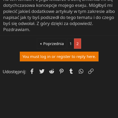
dotychczasowa koncepcje mojego eseju. Mógłbyś mi
polecić jakieś dodatkowe artykuły w tym zakresie albo
napisać jak ty byś podszedł do tego tematu i do czego
byś się odwołał. Z góry dzięki za odpowiedź.
Pozdrawiam.
Poprzednia
1
2
You must log in or register to reply here.
Facebook
Twitter
Reddit
Pinterest
Tumblr
WhatsApp
Umieść Lin
Udostępnij: