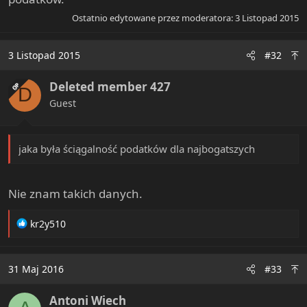
Ostatnio edytowane przez moderatora:
3 Listopad 2015
3 Listopad 2015
#32
Deleted member 427
OP
D
Guest
jaka była ściągalność podatków dla najbogatszych
Nie znam takich danych.
R
kr2y510
e
a
c
31 Maj 2016
#33
t
i
Antoni Wiech
o