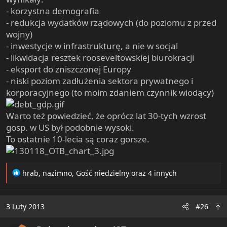
- korzystna demografia
- redukcja wydatków rządowych (do poziomu z przed
wojny)
- inwestycje w infrastrukturę, a nie w socjal
- likwidacja resztek rooseveltowskiej biurokracji
- eksport do zniszczonej Europy
- niski poziom zadłużenia sektora prywatnego i
korporacyjnego (to moim zdaniem czynnik wiodący)
Warto też powiedzieć, że oprócz lat 30-tych wzrost
gosp. w US był podobnie wysoki.
To ostatnie 10-lecia są coraz gorsze.
R
hrab
,
nazimno
,
Gość niedzielny
oraz 4 innych
e
a
c
3 Luty 2013
#26
t
i