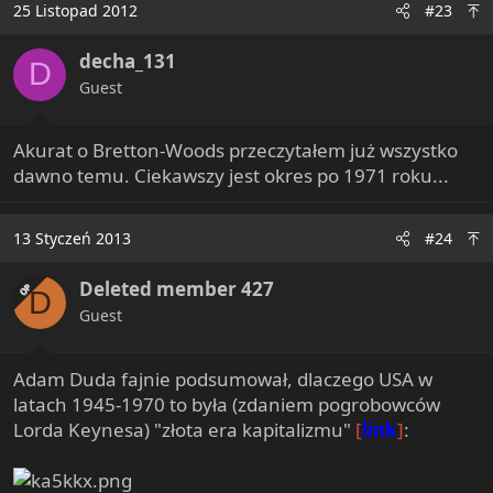
25 Listopad 2012
#23
decha_131
D
Guest
Akurat o Bretton-Woods przeczytałem już wszystko
dawno temu. Ciekawszy jest okres po 1971 roku...
13 Styczeń 2013
#24
Deleted member 427
OP
D
Guest
Adam Duda fajnie podsumował, dlaczego USA w
latach 1945-1970 to była (zdaniem pogrobowców
Lorda Keynesa) "złota era kapitalizmu"
[
link
]
: