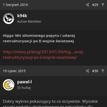
1 Sierpień 2014
#29
k94k
Active Member
Higgs: Mit stłumionego popytu i udanej
restrukturyzacji po II wojnie światowej
http://mises.pl/blog/2013/01/04/hig...anej-
restrukturyzacji-po-ii-wojnie-swiatowej/
19 Lipiec 2015
#30
pawel-l
Ⓐ hultaj
Dobry wykres pokazujący to co oczywiste. Wysokie
stawki podatku dochodowego to pokazówka dla