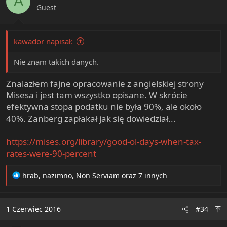
A
n
Guest
s
:
kawador napisał:
Nie znam takich danych.
Znalazłem fajne opracowanie z angielskiej strony
Misesa i jest tam wszystko opisane. W skrócie
efektywna stopa podatku nie była 90%, ale około
40%. Zanberg zapłakał jak się dowiedział...
https://mises.org/library/good-ol-days-when-tax-
rates-were-90-percent
R
hrab
,
nazimno
,
Non Serviam
oraz 7 innych
e
a
c
1 Czerwiec 2016
#34
t
i