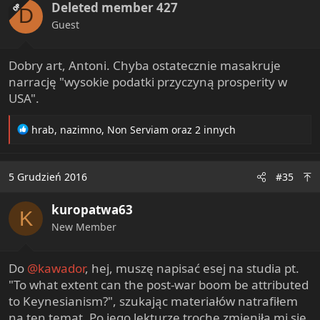
Deleted member 427
o
OP
D
n
Guest
s
:
Dobry art, Antoni. Chyba ostatecznie masakruje
narrację "wysokie podatki przyczyną prosperity w
USA".
R
hrab
,
nazimno
,
Non Serviam
oraz 2 innych
e
a
c
5 Grudzień 2016
#35
t
i
kuropatwa63
o
K
n
New Member
s
:
Do
@kawador
, hej, muszę napisać esej na studia pt.
"To what extent can the post-war boom be attributed
to Keynesianism?", szukając materiałów natrafiłem
na ten temat. Po jego lekturze trochę zmieniła mi się