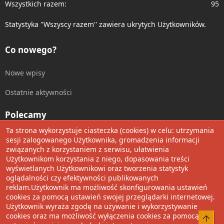
Wszystkich razem
95
Statystyka ''Wszyscy razem'' zawiera ukrytych Użytkowników.
Co nowego?
Nowe wpisy
Ostatnie aktywności
Polecamy
Ta strona wykorzystuje ciasteczka (cookies) w celu: utrzymania
Wolnościowe cytaty
sesji zalogowanego Użytkownika, gromadzenia informacji
związanych z korzystaniem z serwisu, ułatwienia
Użytkownikom korzystania z niego, dopasowania treści
Udostępnij
wyświetlanych Użytkownikowi oraz tworzenia statystyk
oglądalności czy efektywności publikowanych
Facebook
Twitter
Reddit
Pinterest
Tumblr
WhatsApp
Umieść Link
reklam.Użytkownik ma możliwość skonfigurowania ustawień
cookies za pomocą ustawień swojej przeglądarki internetowej.
Użytkownik wyraża zgodę na używanie i wykorzystywanie
cookies oraz ma możliwość wyłączenia cookies za pomocą
®
Community platform by XenForo
© 2010-2022 XenForo Ltd.