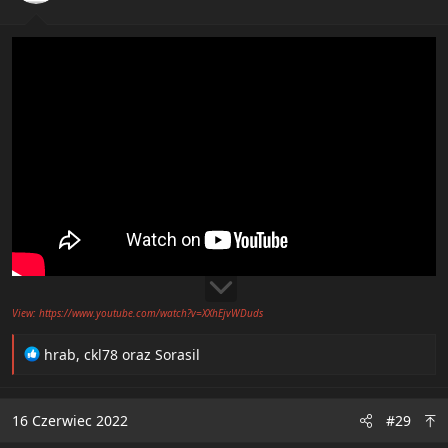
View: https://www.youtube.com/watch?v=XXhEjvWDuds
R
hrab
,
ckl78
oraz
Sorasil
e
a
c
16 Czerwiec 2022
#29
t