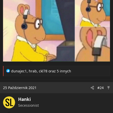
R
dunajec1
,
hrab
,
ckl78
oraz 5 innych
e
a
c
25 Październik 2021
#24
t
i
Hanki
o
n
Secessionist
s