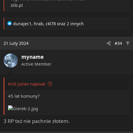
slib.pl
R
dunajec1
,
hrab
,
ckl78
oraz 2 innych
e
a
c
21 Luty 2024
#34
t
i
myname
o
n
Active Member
s
:
Król Julian napisał:
45 lat komuny?
3 RP też nie pachnie złotem.