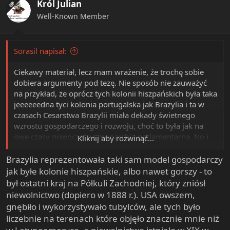
Król Julian
OP
Well-Known Member
Sorasil napisał:
Ciekawy materiał, lecz mam wrażenie, że trochę sobie
dobiera argumenty pod tezę. Nie sposób nie zauważyć
na przykład, że oprócz tych kolonii hiszpańskich była taka
jeeeeeedna tyci kolonia portugalska jak Brazylia i ta w
czasach Cesarstwa Brazylii miała dekady świetnego
wzrostu gospodarczego i rozwoju, choć to była jak na
owe czasy nowoczesna monarchia parlamentarna. No i
Kliknij aby rozwinąć...
nie sposób zauważyć, że tak samo USA przecież gnębiło
rdzenną ludność, zamykało ją w rezerwatach, rabowało
Brazylia reprezentowała taki sam model gospodarczy
jej skarby i wykorzystywało pracę niewolników.
jak byłe kolonie hiszpańskie, albo nawet gorszy - to
był ostatni kraj na Półkuli Zachodniej, który zniósł
niewolnictwo (dopiero w 1888 r.). USA owszem,
gnębiło i wykorzystywało tubylców, ale tych było
liczebnie na terenach które objęło znacznie mnie niż