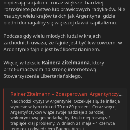
popierają socjalizm i coraz większe, bardziej
rozrośnięte państwo lub prawicowych radykałów. Nie
ma zbyt wielu krajów takich jak Argentyna, gdzie
biedni domagaliby się większej dawki kapitalizmu.
Podczas gdy wielu młodych ludzi w krajach
zachodnich uważa, że fajnie jest być lewicowcem, w
Argentynie fajnie jest być libertarianinem.
Więcej w tekście
Rainera Zitelmanna
, który
przetłumaczyłem na stronę internetową
Stowarzyszenia Libertariańskiego.
Rainer Zitelmann – Zdesperowani Argentyńczycy wiążą swoje nadzieje z kapitalizmem
Nadchodzi kryzys w Argentynie. Oczekuje się, że inflacja
wyniesie w tym roku od 70 do 80 procent. Coraz więcej
Argentyńczyków wiąże swoje nadzieje z bardziej
wolnorynkową gospodarką, by dzięki niej rozwiązać
trapiące kraj problemy. W dniach 21 maja – 1 czerwca
tego roku odwiedziłem Buenos Aires i