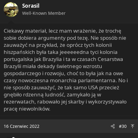
i
Sorasil
o
n
Well-Known Member
s
:
Ciekawy materiał, lecz mam wrażenie, że trochę
sobie dobiera argumenty pod tezę. Nie sposób nie
zauważyć na przykład, że oprócz tych kolonii
hiszpańskich była taka jeeeeeedna tyci kolonia
portugalska jak Brazylia i ta w czasach Cesarstwa
Brazylii miała dekady świetnego wzrostu
gospodarczego i rozwoju, choć to była jak na owe
czasy nowoczesna monarchia parlamentarna. No i
nie sposób zauważyć, że tak samo USA przecież
gnębiło rdzenną ludność, zamykało ją w
rezerwatach, rabowało jej skarby i wykorzystywało
pracę niewolników.
16 Czerwiec 2022
#30