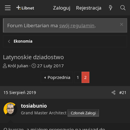
Zaloguj
Rejestracja
Forum Libertarian ma
swój regulamin
.
Ekonomia
Latynoskie dziadostwo
T
R
Król Julian
27 Luty 2017
h
o
Poprzednia
1
2
r
z
e
p
a
o
15 Sierpień 2019
#21
d
c
s
z
tosiabunio
t
ę
Grand Master Architect
Członek Załogi
a
t
r
y
t
O kurcze, a miałem propozycję na wyjazd do