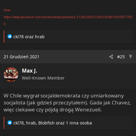
View:
https://www.facebook.com/libertarianskie/photos/a.312833595510455/428015935877783
9
R
ckl78
oraz
hrab
e
a
c
21 Grudzień 2021
#25
t
i
Max J.
o
n
Well-Known Member
s
:
W Chile wygrał socjaldemokrata czy umiarkowany
socjalista (jak gdzieś przeczytałem). Gada jak Chavez,
więc ciekawe czy pójdą drogą Wenezueli.
R
ckl78
,
hrab
,
Blobfish
oraz 1 inna osoba
e
a