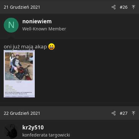
c
21 Grudzień 2021
#26
t
i
noniewiem
o
N
n
Well-Known Member
s
:
oni już mają akap
22 Grudzień 2021
#27
kr2y510
konfederata targowicki