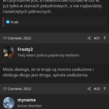
w Latynoameryce, a niewolnictwo istniało w XIX w.
już tylko w stanach południowych, a nie najbardziej
rozwiniętych północnych.
R
hrab
e
a
c
17 Czerwiec 2022
#31
t
i
Frosty2
o
n
Twój lekarz poleca papierosy Malboro
s
:
Może dlatego, że te kraje są mocno zadłużone i
obsługa długu jest droga, spirala zadłużenia.
17 Czerwiec 2022
#32
myname
Active Member