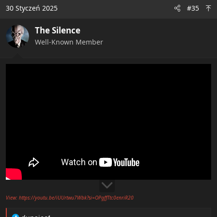
30 Styczeń 2025
#35
The Silence
Well-Known Member
View: https://youtu.be/iUUrtwu7Wbk?si=OPgffTtc0enriR20