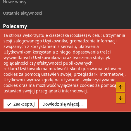
Nowe wpisy
Ostatnie aktywności
Polecamy
Ta strona wykorzystuje ciasteczka (cookies) w celu: utrzymania
Wolnościowe cytaty
sesji zalogowanego Użytkownika, gromadzenia informacji
związanych z korzystaniem z serwisu, ułatwienia
Użytkownikom korzystania z niego, dopasowania treści
Udostępnij
wyświetlanych Użytkownikowi oraz tworzenia statystyk
oglądalności czy efektywności publikowanych
Facebook
Twitter
Reddit
Pinterest
Tumblr
WhatsApp
Umieść Link
reklam.Użytkownik ma możliwość skonfigurowania ustawień
cookies za pomocą ustawień swojej przeglądarki internetowej.
Użytkownik wyraża zgodę na używanie i wykorzystywanie
cookies oraz ma możliwość wyłączenia cookies za pomocą
®
Community platform by XenForo
© 2010-2022 XenForo Ltd.
Do 
ustawień swojej przeglądarki internetowej.
Design by:
Pixel Exit
Bot
Tłumaczenie wykonane przez
XboxForum.pl
. |
Media embeds
Zaakceptuj
Dowiedz się więcej.…
via s9e/MediaSites