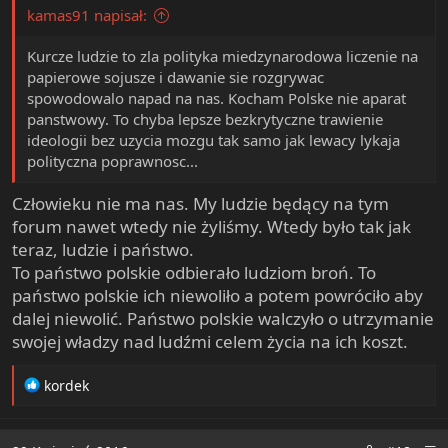
kamas91 napisał:
Kurcze ludzie to zla polityka miedzynarodowa liczenie na
papierowe sojusze i dawanie sie rozgrywac
spowodowalo napad na nas. Kocham Polske nie aparat
panstwowy. To chyba lepsze bezkrytyczne trawienie
ideologii bez uzycia mozgu tak samo jak lewacy lykaja
polityczna poprawnosc...
Człowieku nie ma nas. My ludzie będący na tym
forum nawet wtedy nie żyliśmy. Wtedy było tak jak
teraz, ludzie i państwo.
To państwo polskie odbierało ludziom broń. To
państwo polskie ich niewoliło a potem powróciło aby
dalej niewolić. Państwo polskie walczyło o utrzymanie
swojej władzy nad ludźmi celem życia na ich koszt.
R
kordek
e
a
c