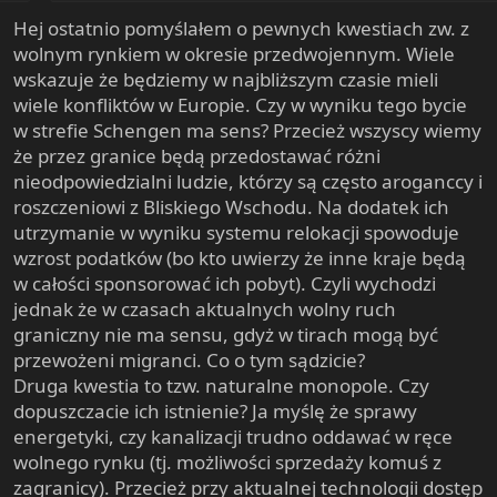
e
Hej ostatnio pomyślałem o pewnych kwestiach zw. z
r
wolnym rynkiem w okresie przedwojennym. Wiele
wskazuje że będziemy w najbliższym czasie mieli
wiele konfliktów w Europie. Czy w wyniku tego bycie
w strefie Schengen ma sens? Przecież wszyscy wiemy
że przez granice będą przedostawać różni
nieodpowiedzialni ludzie, którzy są często aroganccy i
roszczeniowi z Bliskiego Wschodu. Na dodatek ich
utrzymanie w wyniku systemu relokacji spowoduje
wzrost podatków (bo kto uwierzy że inne kraje będą
w całości sponsorować ich pobyt). Czyli wychodzi
jednak że w czasach aktualnych wolny ruch
graniczny nie ma sensu, gdyż w tirach mogą być
przewożeni migranci. Co o tym sądzicie?
Druga kwestia to tzw. naturalne monopole. Czy
dopuszczacie ich istnienie? Ja myślę że sprawy
energetyki, czy kanalizacji trudno oddawać w ręce
wolnego rynku (tj. możliwości sprzedaży komuś z
zagranicy). Przecież przy aktualnej technologii dostęp