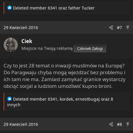
R
Deleted member 6341
oraz
father Tucker
e
a
c
29 Kwiecień 2016
#7
t
i
Ciek
o
n
Miejsce na Twoją reklamę
Członek Załogi
s
:
Czy to jest 28 temat o inwazji muslimów na Europę?
Do Paragwaju chyba mogą wjeżdżać bez problemu i
ich tam nie ma. Zamiast zamykać granice wystarczy
obciąć socjal a ludziom umożliwić kupno broni.
R
Deleted member 6341
,
kordek
,
ernestbugaj
oraz 8
e
innych
a
c
t
29 Kwiecień 2016
#8
i
o