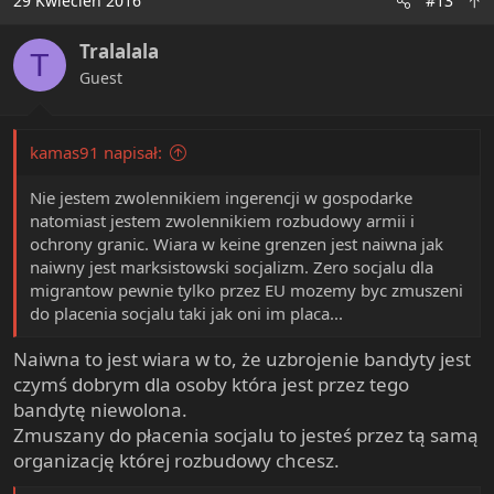
29 Kwiecień 2016
#13
t
i
Tralalala
o
T
n
Guest
s
:
kamas91 napisał:
Nie jestem zwolennikiem ingerencji w gospodarke
natomiast jestem zwolennikiem rozbudowy armii i
ochrony granic. Wiara w keine grenzen jest naiwna jak
naiwny jest marksistowski socjalizm. Zero socjalu dla
migrantow pewnie tylko przez EU mozemy byc zmuszeni
do placenia socjalu taki jak oni im placa...
Naiwna to jest wiara w to, że uzbrojenie bandyty jest
czymś dobrym dla osoby która jest przez tego
bandytę niewolona.
Zmuszany do płacenia socjalu to jesteś przez tą samą
organizację której rozbudowy chcesz.