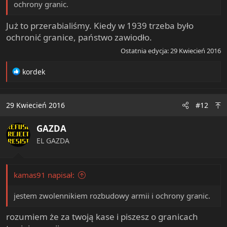
ochrony granic.
Już to przerabialiśmy. Kiedy w 1939 trzeba było
ochronić granice, państwo zawiodło.
Ostatnia edycja:
29 Kwiecień 2016
R
kordek
e
a
c
29 Kwiecień 2016
#12
t
i
GAZDA
o
n
EL GAZDA
s
:
kamas91 napisał:
jestem zwolennikiem rozbudowy armii i ochrony granic.
rozumiem że za twoją kase i piszesz o granicach