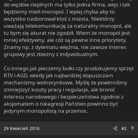
do węzłów cieplnych ma tylko jedna firma, więc i tak
będziemy mieli monopol. I lepiej chyba aby to
wszystko nadzorował ktoś z miasta. Niektórzy
uważają telekomunikację za naturalny monopol, ale
tu bym się akurat nie zgodził. Wiem że monopol jest
mniej efektywny, ale cóż są pewne inne priorytety.
Znamy np. z dylematu więźnia, nie zawsze interes
grupowy jest zbieżny z indywidualnym.
Co innego jak pieczemy bułki czy produkujemy sprzęt
RTV i AGD, wtedy jak najbardziej dopuszczam
mechanizmy wolnorynkowe. Myślę że powinniśmy
zmniejszyć koszty pracy i regulacje, ale bronić
interesu narodowego i bezpieczeństwa zgodnie z
aksjomatem o nieagresji Państwo powinno być
jedynym monopolistą na przemoc.
29 Kwiecień 2016
#2