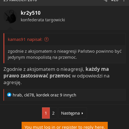
kr2y510
konfederata targowicki
kamas91 napisał:
zgodnie z aksjomatem o nieagresji Państwo powinno być
jedynym monopolistą na przemoc.
Zgodnie z aksjomatem o nieagresji,
każdy ma
prawo zastosować przemoc
w odpowiedzi na
agresję.
R
hrab
,
ckl78
,
kordek
oraz 9 innych
e
a
c
1
2
Następna
t
i
You must log in or register to reply here.
o