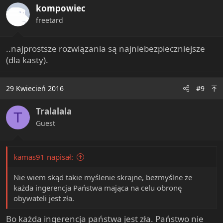
kompowiec
n
s
freetard
:
..najprostsze rozwiązania są najniebezpieczniejsze
(dla kasty).
29 Kwiecień 2016
#9
Tralalala
T
Guest
kamas91 napisał:
Nie wiem skąd takie myślenie skrajne, bezmyślne że
każda ingerencja Państwa mająca na celu obronę
obywateli jest zła.
Bo każda ingerencja państwa jest zła. Państwo nie