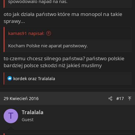
spowodowalo napad na nas.
oto jak działa państwo które ma monopol na takie
sprawy...
kamas91 napisał:
Kocham Polske nie aparat panstwowy.
to czemu chcesz silnego państwa? państwo polskie
bardziej polsce szkodzi niż jakieś muslimy
R
kordek
oraz
Tralalala
e
a
c
29 Kwiecień 2016
#17
t
i
Tralalala
o
T
n
Guest
s
: