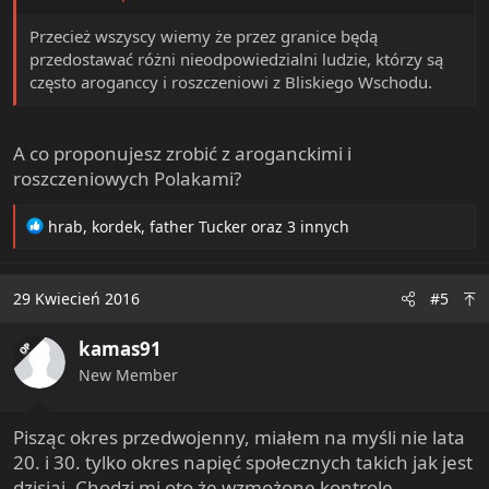
Przecież wszyscy wiemy że przez granice będą
przedostawać różni nieodpowiedzialni ludzie, którzy są
często aroganccy i roszczeniowi z Bliskiego Wschodu.
A co proponujesz zrobić z aroganckimi i
roszczeniowych Polakami?
R
hrab
,
kordek
,
father Tucker
oraz 3 innych
e
a
c
29 Kwiecień 2016
#5
t
i
kamas91
o
OP
n
New Member
s
:
Pisząc okres przedwojenny, miałem na myśli nie lata
20. i 30. tylko okres napięć społecznych takich jak jest
dzisiaj. Chodzi mi oto że wzmożone kontrole