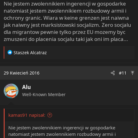
Nie jestem zwolennikiem ingerencji w gospodarke
natomiast jestem zwolennikiem rozbudowy armii i
ochrony granic. Wiara w keine grenzen jest naiwna
jak naiwny jest marksistowski socjalizm. Zero socjalu
dla migrantow pewnie tylko przez EU mozemy byc
zmuszeni do placenia socjalu taki jak oni im placa...
R
Staszek Alcatraz
e
a
c
29 Kwiecień 2016
#11
t
i
Alu
o
n
Well-Known Member
s
:
kamas91 napisał:
Nie jestem zwolennikiem ingerencji w gospodarke
natomiast jestem zwolennikiem rozbudowy armii i