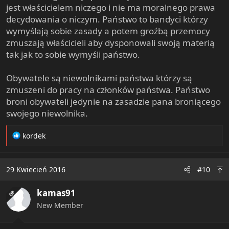
jest właścicielem niczego i nie ma moralnego prawa
decydowania o niczym. Państwo to bandyci którzy
wymyślają sobie zasady a potem groźbą przemocy
zmuszają właścicieli aby dysponowali swoją materią
tak jak to sobie wymyśli państwo.
Obywatele są niewolnikami państwa którzy są
zmuszeni do pracy na członków państwa. Państwo
broni obywateli jedynie na zasadzie pana broniącego
swojego niewolnika.
R
kordek
e
a
c
29 Kwiecień 2016
#10
t
i
kamas91
o
OP
n
New Member
s
: