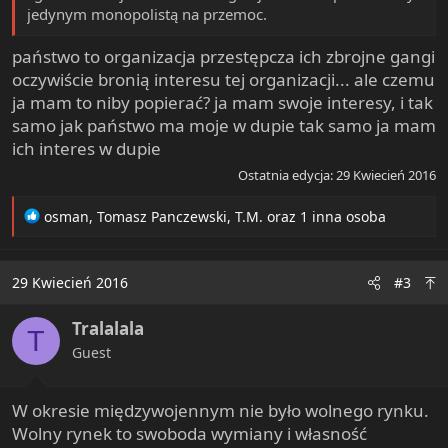
jedynym monopolistą na przemoc.
państwo to organizacja przestępcza ich zbrojne gangi
oczywiście bronią interesu tej organizacji... ale czemu
ja mam to niby popierać? ja mam swoje interesy, i tak
samo jak państwo ma moje w dupie tak samo ja mam
ich interes w dupie
Ostatnia edycja:
29 Kwiecień 2016
R
osman
,
Tomasz Panczewski
,
T.M.
oraz 1 inna osoba
e
a
c
29 Kwiecień 2016
#3
t
i
Tralalala
o
T
n
Guest
s
:
W okresie międzywojennym nie było wolnego rynku.
Wolny rynek to swoboda wymiany i własność