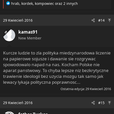
R
hrab
,
kordek
,
kompowiec
oraz 2 innych
e
a
c
29 Kwiecień 2016
#14
t
i
kamas91
o
OP
n
New Member
s
:
Kurcze ludzie to zla polityka miedzynarodowa liczenie
na papierowe sojusze i dawanie sie rozgrywac
spowodowalo napad na nas. Kocham Polske nie
aparat panstwowy. To chyba lepsze niz bezkrytyczne
trawienie ideologii bez uzycia mozgu tak samo jak
lewacy lykaja polityczna poprawnosc...
Ostatnia edycja:
29 Kwiecień 2016
29 Kwiecień 2016
#15