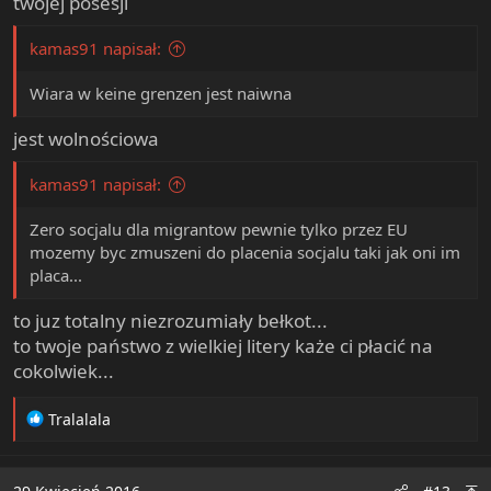
twojej posesji
kamas91 napisał:
Wiara w keine grenzen jest naiwna
jest wolnościowa
kamas91 napisał:
Zero socjalu dla migrantow pewnie tylko przez EU
mozemy byc zmuszeni do placenia socjalu taki jak oni im
placa...
to juz totalny niezrozumiały bełkot...
to twoje państwo z wielkiej litery każe ci płacić na
cokolwiek...
R
Tralalala
e
a
c