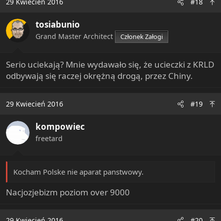
29 Kwiecień 2016
#18
t
i
tosiabunio
o
n
Grand Master Architect
Członek Załogi
s
:
Serio uciekają? Mnie wydawało się, że ucieczki z KRLD
odbywają się raczej okrężną drogą, przez Chiny.
29 Kwiecień 2016
#19
kompowiec
freetard
Kocham Polske nie aparat panstwowy.
Nacjozjebizm poziom over 9000
29 Kwiecień 2016
#20