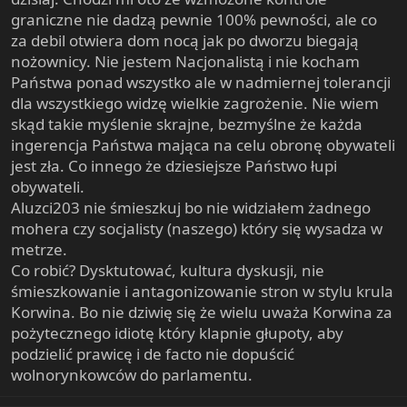
graniczne nie dadzą pewnie 100% pewności, ale co
za debil otwiera dom nocą jak po dworzu biegają
nożownicy. Nie jestem Nacjonalistą i nie kocham
Państwa ponad wszystko ale w nadmiernej tolerancji
dla wszystkiego widzę wielkie zagrożenie. Nie wiem
skąd takie myślenie skrajne, bezmyślne że każda
ingerencja Państwa mająca na celu obronę obywateli
jest zła. Co innego że dziesiejsze Państwo łupi
obywateli.
Aluzci203 nie śmieszkuj bo nie widziałem żadnego
mohera czy socjalisty (naszego) który się wysadza w
metrze.
Co robić? Dysktutować, kultura dyskusji, nie
śmieszkowanie i antagonizowanie stron w stylu krula
Korwina. Bo nie dziwię się że wielu uważa Korwina za
pożytecznego idiotę który klapnie głupoty, aby
podzielić prawicę i de facto nie dopuścić
wolnorynkowców do parlamentu.