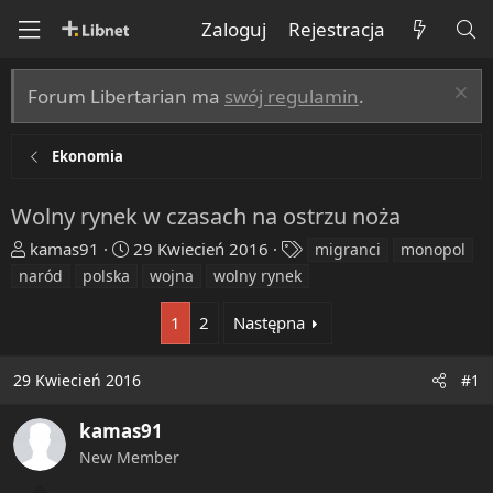
Zaloguj
Rejestracja
Forum Libertarian ma
swój regulamin
.
Ekonomia
Wolny rynek w czasach na ostrzu noża
T
R
T
kamas91
29 Kwiecień 2016
migranci
monopol
h
o
a
naród
polska
wojna
wolny rynek
r
z
g
e
p
s
1
2
Następna
a
o
d
c
29 Kwiecień 2016
#1
s
z
t
ę
kamas91
a
t
r
y
New Member
t