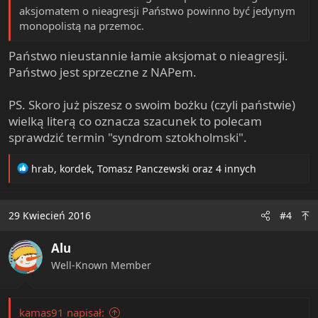
aksjomatem o nieagresji Państwo powinno być jedynym
monopolistą na przemoc.
Państwo nieustannie łamie aksjomat o nieagresji.
Państwo jest sprzeczne z NAPem.
PS. Skoro już piszesz o swoim bożku (czyli państwie)
wielką literą co oznacza szacunek to polecam
sprawdzić termin "syndrom sztokholmski".
R
hrab
,
kordek
,
Tomasz Panczewski
oraz 4 innych
e
a
c
29 Kwiecień 2016
#4
t
i
Alu
o
n
Well-Known Member
s
:
kamas91 napisał: