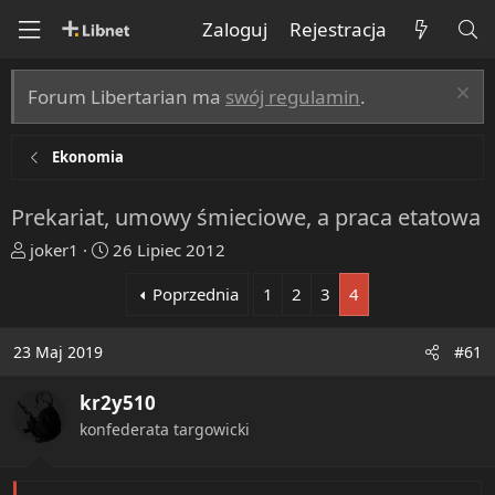
Zaloguj
Rejestracja
Forum Libertarian ma
swój regulamin
.
Ekonomia
Prekariat, umowy śmieciowe, a praca etatowa
T
R
joker1
26 Lipiec 2012
h
o
Poprzednia
1
2
3
4
r
z
e
p
a
o
23 Maj 2019
#61
d
c
s
z
kr2y510
t
ę
konfederata targowicki
a
t
r
y
t