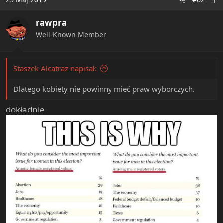
t
i
rawpra
o
n
Well-Known Member
s
:
Staszek Alcatraz napisał:
Dlatego kobiety nie powinny mieć praw wyborczych.
dokładnie