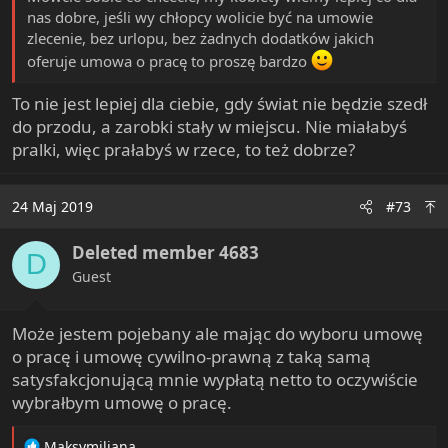
nas dobre, jeśli wy chłopcy wolicie być na umowie
zlecenie, bez urlopu, bez żadnych dodatków jakich
oferuje umowa o pracę to proszę bardzo
To nie jest lepiej dla ciebie, gdy świat nie będzie szedł
do przodu, a zarobki stały w miejscu. Nie miałabyś
pralki, więc prałabyś w rzece, to też dobrze?
24 Maj 2019
#73
Deleted member 4683
D
Guest
Może jestem pojebany ale mając do wyboru umowę
o pracę i umowę cywilno-prawną z taką samą
satysfakcjonującą mnie wypłatą netto to oczywiście
wybrałbym umowę o pracę.
R
Maksymiliana