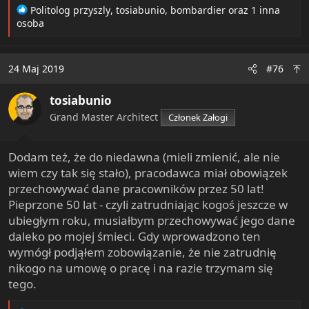
R
Politolog przyszly
,
tosiabunio
,
bombardier
oraz 1 inna
e
osoba
a
c
t
24 Maj 2019
#76
i
o
tosiabunio
n
s
Grand Master Architect
Członek Załogi
:
Dodam też, że do niedawna (mieli zmienić, ale nie
wiem czy tak się stało), pracodawca miał obowiązek
przechowywać dane pracowników przez 50 lat!
Pieprzone 50 lat - czyli zatrudniając kogoś jeszcze w
ubiegłym roku, musiałbym przechowywać jego dane
daleko po mojej śmieci. Gdy wprowadzono ten
wymógł podjąłem zobowiązanie, że nie zatrudnię
nikogo na umowę o pracę i na razie trzymam się
tego.