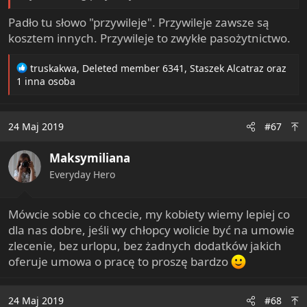
Padło tu słowo "przywileje". Przywileje zawsze są
kosztem innych. Przywileje to zwykłe pasożytnictwo.
R
truskakwa
,
Deleted member 6341
,
Staszek Alcatraz
oraz
e
1 inna osoba
a
c
t
24 Maj 2019
#67
i
o
Maksymiliana
n
s
Everyday Hero
:
Mówcie sobie co chcecie, my kobiety wiemy lepiej co
dla nas dobre, jeśli wy chłopcy wolicie być na umowie
zlecenie, bez urlopu, bez żadnych dodatków jakich
oferuje umowa o pracę to proszę bardzo
24 Maj 2019
#68