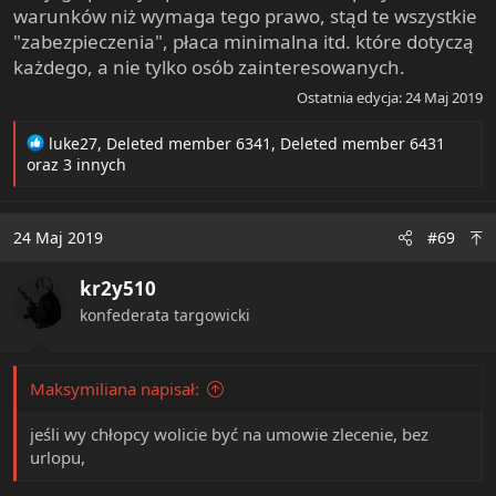
warunków niż wymaga tego prawo, stąd te wszystkie
"zabezpieczenia", płaca minimalna itd. które dotyczą
każdego, a nie tylko osób zainteresowanych.
Ostatnia edycja:
24 Maj 2019
R
luke27
,
Deleted member 6341
,
Deleted member 6431
e
oraz 3 innych
a
c
t
24 Maj 2019
#69
i
o
kr2y510
n
s
konfederata targowicki
:
Maksymiliana napisał:
jeśli wy chłopcy wolicie być na umowie zlecenie, bez
urlopu,