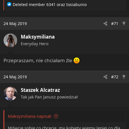
R
Deleted member 6341
oraz
tosiabunio
e
a
c
24 Maj 2019
#71
t
i
Maksymiliana
o
n
Everyday Hero
s
:
Przepraszam, nie chciałam źle
24 Maj 2019
#72
Staszek Alcatraz
Tak jak Pan Janusz powiedział
Maksymiliana napisał:
Mówcie sobie co chcecie, my kobiety wiemy lepiej co dla