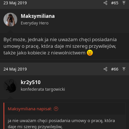
23 Maj 2019
#65
t
i
Maksymiliana
o
n
Everyday Hero
s
:
Być może, jednak ja nie uważam chęci posiadania
umowy o pracę, która daje mi szereg przywilejów,
także jako kobiecie z niewolnictwem
24 Maj 2019
#66
kr2y510
konfederata targowicki
Maksymiliana napisał:
ja nie uważam chęci posiadania umowy o pracę, która
daje mi szereg przywilejów,