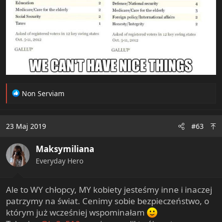
R
Non Serviam
e
a
c
23 Maj 2019
#63
t
i
Maksymiliana
o
n
Everyday Hero
s
:
Ale to WY chłopcy, MY kobiety jesteśmy inne i inaczej
patrzymy na świat. Cenimy sobie bezpieczeństwo, o
którym już wcześniej wspominałam