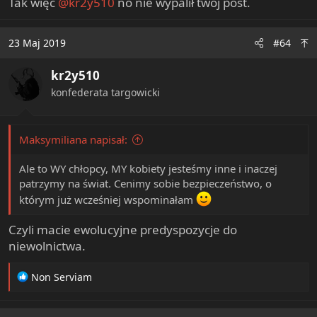
Tak więc
@kr2y510
no nie wypalił twój post.
23 Maj 2019
#64
kr2y510
konfederata targowicki
Maksymiliana napisał:
Ale to WY chłopcy, MY kobiety jesteśmy inne i inaczej
patrzymy na świat. Cenimy sobie bezpieczeństwo, o
którym już wcześniej wspominałam
Czyli macie ewolucyjne predyspozycje do
niewolnictwa.
R
Non Serviam
e
a
c