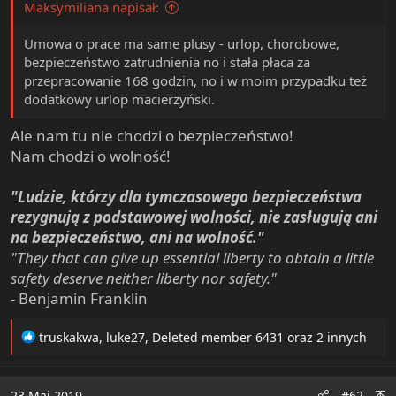
Maksymiliana napisał:
e
r
Umowa o prace ma same plusy - urlop, chorobowe,
bezpieczeństwo zatrudnienia no i stała płaca za
przepracowanie 168 godzin, no i w moim przypadku też
dodatkowy urlop macierzyński.
Ale nam tu nie chodzi o bezpieczeństwo!
Nam chodzi o wolność!
"Ludzie, którzy dla tymczasowego bezpieczeństwa
rezygnują z podstawowej wolności, nie zasługują ani
na bezpieczeństwo, ani na wolność."
"They that can give up essential liberty to obtain a little
safety deserve neither liberty nor safety."
- Benjamin Franklin
R
truskakwa
,
luke27
,
Deleted member 6431
oraz 2 innych
e
a
c
23 Maj 2019
#62