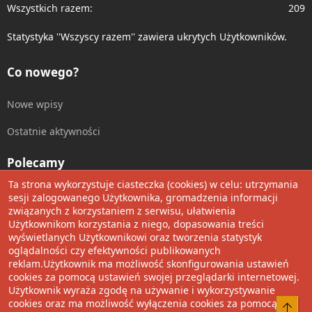
Wszystkich razem
209
Statystyka ''Wszyscy razem'' zawiera ukrytych Użytkowników.
Co nowego?
Nowe wpisy
Ostatnie aktywności
Polecamy
Ta strona wykorzystuje ciasteczka (cookies) w celu: utrzymania
Wolnościowe cytaty
sesji zalogowanego Użytkownika, gromadzenia informacji
związanych z korzystaniem z serwisu, ułatwienia
Użytkownikom korzystania z niego, dopasowania treści
Udostępnij
wyświetlanych Użytkownikowi oraz tworzenia statystyk
oglądalności czy efektywności publikowanych
Facebook
Twitter
Reddit
Pinterest
Tumblr
WhatsApp
Umieść Link
reklam.Użytkownik ma możliwość skonfigurowania ustawień
cookies za pomocą ustawień swojej przeglądarki internetowej.
Użytkownik wyraża zgodę na używanie i wykorzystywanie
cookies oraz ma możliwość wyłączenia cookies za pomocą
®
Community platform by XenForo
© 2010-2022 XenForo Ltd.
Do 