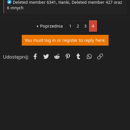
R
Deleted member 6341
,
Hanki
,
Deleted member 427
oraz
e
6 innych
a
c
t
Poprzednia
1
2
3
4
i
o
You must log in or register to reply here.
n
s
:
Facebook
Twitter
Reddit
Pinterest
Tumblr
WhatsApp
Umieść Lin
Udostępnij: