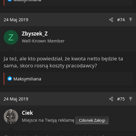
e
a
c
24 Maj 2019
#74
t
i
Zbyszek_Z
o
Z
n
Well-Known Member
s
:
Ja też, ale kto powiedział, że kwota netto będzie ta
sama, skoro rosną koszty pracodawcy?
R
Maksymiliana
e
a
c
24 Maj 2019
#75
t
i
Ciek
o
n
Miejsce na Twoją reklamę
Członek Załogi
s
: