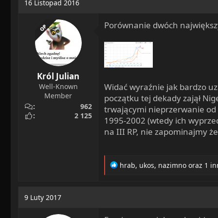
16 Listopad 2016
Porównanie dwóch największyc
OP
Król Julian
Widać wyraźnie jak bardzo uza
Well-Known
Member
początku tej dekady zajął Nig
962
trwającymi nieprzerwanie od
2 125
1995-2002 (wtedy ich wyprzed
na III RP, nie zapominajmy że
R
hrab
,
ukos
,
nazimno
oraz 1 i
e
a
c
9 Luty 2017
t
i