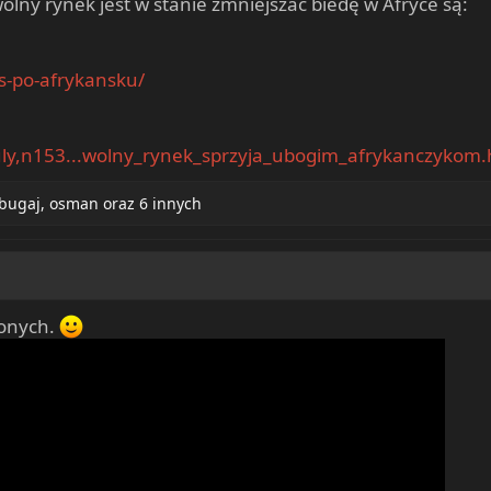
ny rynek jest w stanie zmniejszać biedę w Afryce są:
es-po-afrykansku/
uly,n153...wolny_rynek_sprzyja_ubogim_afrykanczykom.
bugaj
,
osman
oraz 6 innych
conych.