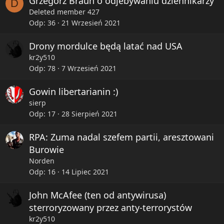
Grzegorz Braun o odjebywaniu dziennikarzy
D
Deleted member 427
Odp
36
21 Wrzesień 2021
Drony mordulce będą latać nad USA
kr2y510
Odp
78
7 Wrzesień 2021
Gowin libertarianin :)
sierp
Odp
17
28 Sierpień 2021
RPA: Zuma nadal szefem partii, aresztowani
Burowie
Norden
Odp
16
14 Lipiec 2021
John McAfee (ten od antywirusa)
sterroryzowany przez anty-terrorystów
kr2y510