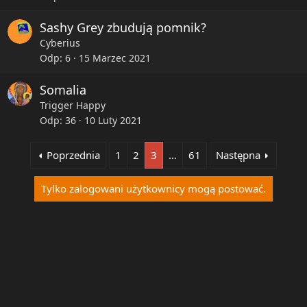
Sashy Grey zbudują pomnik?
Cyberius
Odp
6
15 Marzec 2021
Somalia
Trigger Happy
Odp
36
10 Luty 2021
Poprzednia
1
2
3
…
61
Następna
Tylko zalogowani użytkownicy mogą postować.