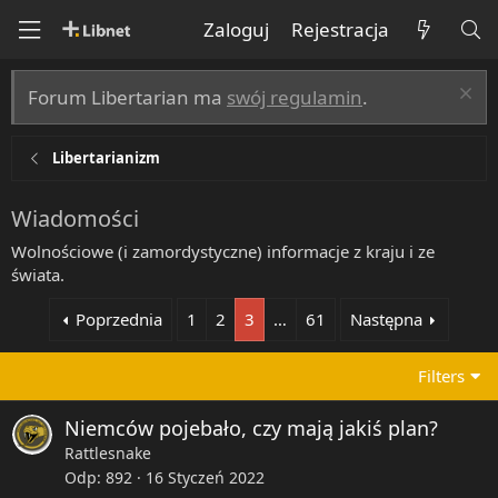
Zaloguj
Rejestracja
Forum Libertarian ma
swój regulamin
.
Libertarianizm
Wiadomości
Wolnościowe (i zamordystyczne) informacje z kraju i ze
świata.
Poprzednia
1
2
3
…
61
Następna
Filters
Niemców pojebało, czy mają jakiś plan?
Rattlesnake
Odp
892
16 Styczeń 2022