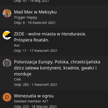
Odp
47
19 Maj 2021
Mad Max w Meksyku
Trigger Happy
Odp
6
18 Kwiecień 2021
ZEDE - wolne miasta w Hondurasie.
Próspera Roatán.
Avx
Odp
11
17 Kwiecień 2021
Polonizacja Europy. Polska, chrześcijańska
dzicz zalewa kontynent, kradnie, gwałci i
morduje
Ciek
Odp
283
1 Kwiecień 2021
Wenezuela w ogniu
D
Deleted member 427
Odp
223
18 Marzec 2021