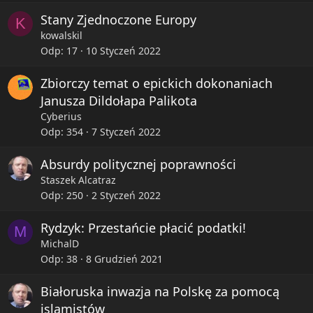
Stany Zjednoczone Europy
K
kowalskil
Odp
17
10 Styczeń 2022
Zbiorczy temat o epickich dokonaniach
Janusza Dildołapa Palikota
Cyberius
Odp
354
7 Styczeń 2022
Absurdy politycznej poprawności
Staszek Alcatraz
Odp
250
2 Styczeń 2022
Rydzyk: Przestańcie płacić podatki!
M
MichalD
Odp
38
8 Grudzień 2021
Białoruska inwazja na Polskę za pomocą
islamistów