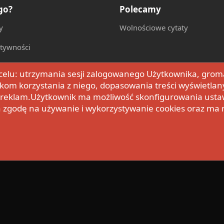
go?
Polecamy
y
Wolnościowe cytaty
ktywności
w celu: utrzymania sesji zalogowanego Użytkownika, grom
kom korzystania z niego, dopasowania treści wyświetlan
h reklam.Użytkownik ma możliwość skonfigurowania usta
a zgodę na używanie i wykorzystywanie cookies oraz ma
2022 XenForo Ltd.
Design by:
Pixel Exit
Tłumaczenie wykonane przez
XboxFo