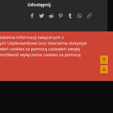
Udostępnij
Facebook
Twitter
Reddit
Pinterest
Tumblr
WhatsApp
Umieść Li
adzenia informacji związanych z
ych Użytkownikowi oraz tworzenia statystyk
wień cookies za pomocą ustawień swojej
 możliwość wyłączenia cookies za pomocą
Do 
Bot
rum.pl
. |
Media embeds via s9e/MediaSites