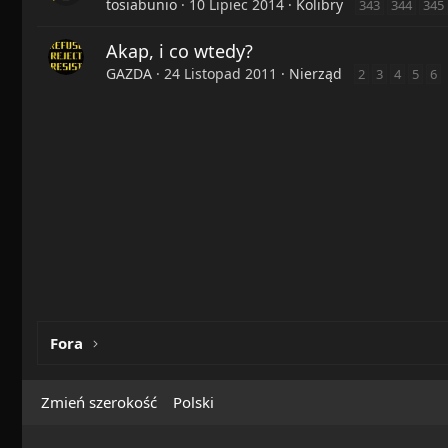
tosiabunio
10 Lipiec 2014
Kolibry
343
344
345
Akap, i co wtedy?
GAZDA
24 Listopad 2011
Nierząd
2
3
4
5
6
Fora
Zmień szerokość
Polski