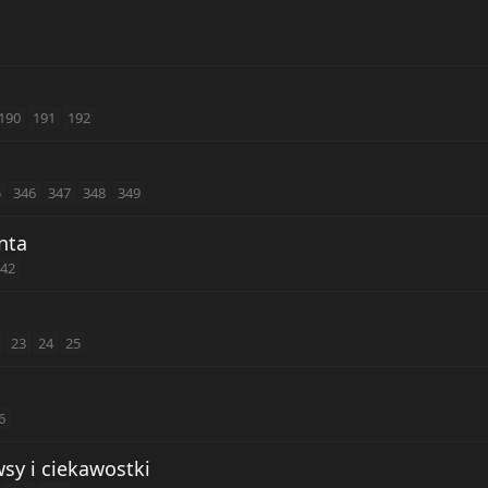
190
191
192
5
346
347
348
349
nta
42
23
24
25
6
sy i ciekawostki