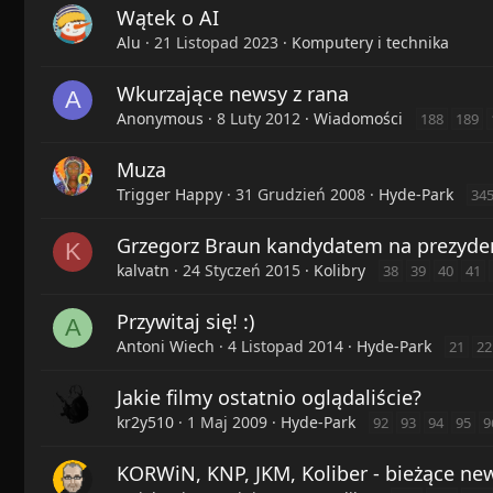
Wątek o AI
Alu
21 Listopad 2023
Komputery i technika
Wkurzające newsy z rana
A
Anonymous
8 Luty 2012
Wiadomości
188
189
Muza
Trigger Happy
31 Grudzień 2008
Hyde-Park
34
Grzegorz Braun kandydatem na prezyde
K
kalvatn
24 Styczeń 2015
Kolibry
38
39
40
41
Przywitaj się! :)
A
Antoni Wiech
4 Listopad 2014
Hyde-Park
21
22
Jakie filmy ostatnio oglądaliście?
kr2y510
1 Maj 2009
Hyde-Park
92
93
94
95
9
KORWiN, KNP, JKM, Koliber - bieżące new