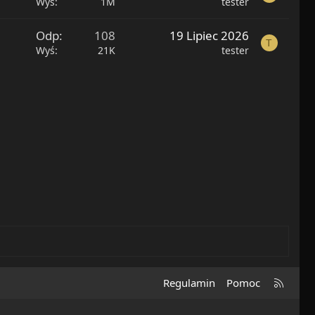
j
Wyś
1M
tester
o
n
Odp
108
19 Lipiec 2026
T
e
Wyś
21K
tester
R
Regulamin
Pomoc
S
S