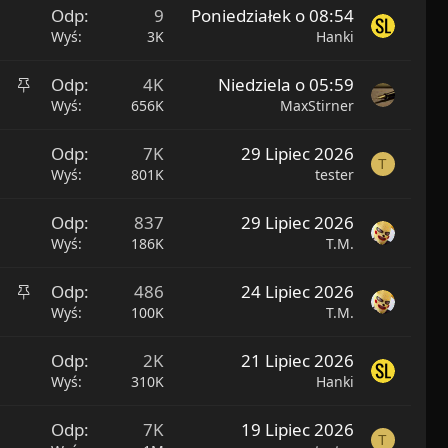
Odp
9
Poniedziałek o 08:54
Wyś
3K
Hanki
P
Odp
4K
Niedziela o 05:59
r
Wyś
656K
MaxStirner
z
y
Odp
7K
29 Lipiec 2026
T
k
Wyś
801K
tester
l
e
Odp
837
29 Lipiec 2026
j
Wyś
186K
T.M.
o
n
P
Odp
486
24 Lipiec 2026
e
r
Wyś
100K
T.M.
z
y
Odp
2K
21 Lipiec 2026
k
Wyś
310K
Hanki
l
e
Odp
7K
19 Lipiec 2026
T