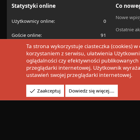
Statystyki online
Co nowe
Nowe wpis
Użytkownicy online
0
Ostatnie a
Goście online
91
Ta strona wykorzystuje ciasteczka (cookies) 
Wszystkich razem
91
korzystaniem z serwisu, ułatwienia Użytkowni
oglądalności czy efektywności publikowanyc
Statystyka ''Wszyscy razem'' zawiera ukrytych
przeglądarki internetowej. Użytkownik wyraż
Użytkowników.
ustawień swojej przeglądarki internetowej.
Zaakceptuj
Dowiedz się więcej.…
®
Community platform by XenForo
© 2010-