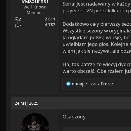
MaxStirner
Serial jest nadawany w każdy
Well-Known
playerze TVN przez kilka dni 
Member
2 811
Dodatkowo cały pierwszy sezo
4 737
Wszystkie sezony w oryginale 
Ja oglądam polską wersje, bo.
uwielbiam jego głos. Kolejne 
wiem jak sie nazywa, ale poza
Ha, tak patrze że wiecyj dygr
warto obczaić. Obejrzałem już
R
dunajec1
oraz
Prozac
e
a
c
24 Maj 2025
t
i
Osadzony
o
n
s