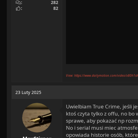
282
82
View: https://www.dailymotion.com/video/x80h1s
23 Luty 2025
Uwielbiam True Crime, jeśli j
ktoś czyta tylko z offu, no b
sprawe, aby pokazać np rozmo
No i serial musi miec atmosf
opowiada historie osób, które