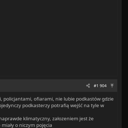
#1 904
 policjantami, ofiarami, nie lubie podkastów gdzie
pojedynczy podkasterzy potrafią wejść na tyle w
 naprawde klimatyczny, załozeniem jest że
e miały o niczym pojęcia