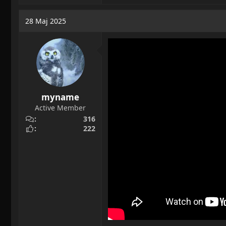
a
c
28 Maj 2025
t
i
o
n
s
:
myname
Active Member
316
222