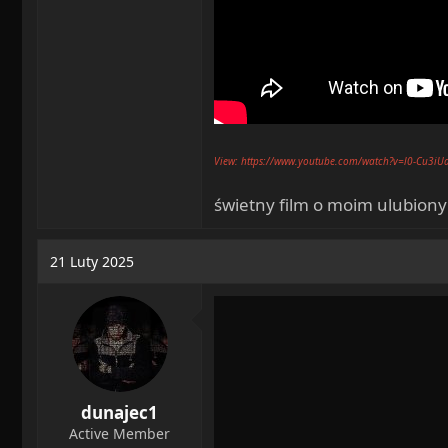
View: https://www.youtube.com/watch?v=l0-Cu3iU
świetny film o moim ulubion
21 Luty 2025
dunajec1
Active Member