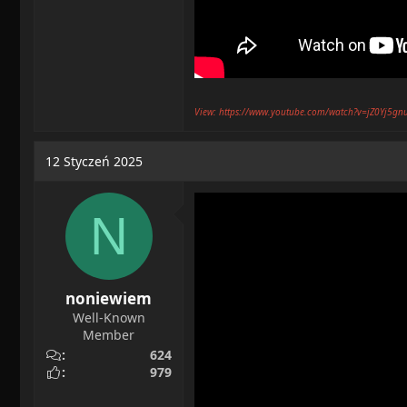
View: https://www.youtube.com/watch?v=jZ0Yj5gn
12 Styczeń 2025
N
noniewiem
Well-Known
Member
624
979