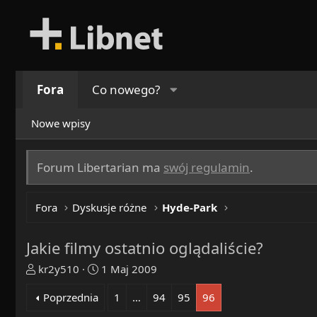
Fora
Co nowego?
Nowe wpisy
Forum Libertarian ma
swój regulamin
.
Fora
Dyskusje różne
Hyde-Park
Jakie filmy ostatnio oglądaliście?
T
R
kr2y510
1 Maj 2009
h
o
Poprzednia
1
…
94
95
96
r
z
e
p