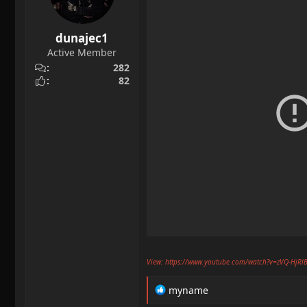
:
dunajec1
Active Member
282
82
View: https://www.youtube.com/watch?v=zVQ-HjRlB
R
myname
e