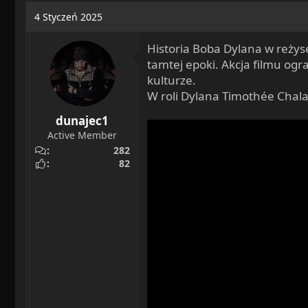
a
o
4 Styczeń 2025
d
c
s
z
Historia Boba Dylana w reżys
t
ę
tamtej epoki. Akcja filmu ogr
a
t
kulturze.
r
y
W roli Dylana Timothée Chala
t
e
dunajec1
r
Active Member
282
82