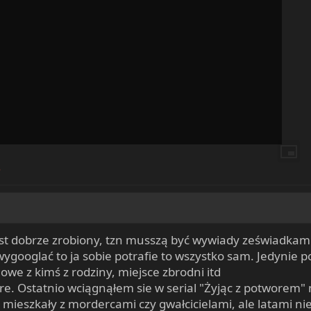
h
est dobrze zrobiony, tzn musszą być wywiady zeświadkami,
o wygooglać to ja sobie potrafie to wszystko sam. Jedynie 
we z kimś z rodziny, miejsce zbrodni itd
ere. Ostatnio wciągnąłem sie w serial "Żyjąc z potworem"
 mieszkały z mordercami czy gwałcicielami, ale latami ni