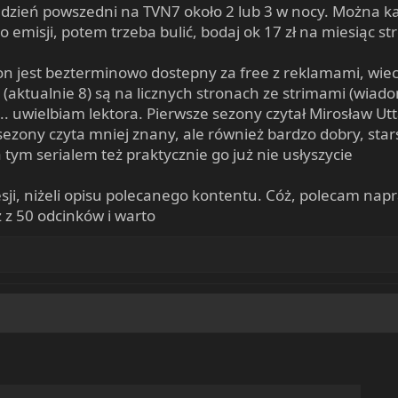
 dzień powszedni na TVN7 około 2 lub 3 w nocy. Można k
po emisji, potem trzeba bulić, bodaj ok 17 zł na miesiąc 
n jest bezterminowo dostepny za free z reklamami, wiec
(aktualnie 8) są na licznych stronach ze strimami (wiadom
.. uwielbiam lektora. Pierwsze sezony czytał Mirosław Utt
sezony czyta mniej znany, ale również bardzo dobry, star
 tym serialem też praktycznie go już nie usłyszycie
esji, niżeli opisu polecanego kontentu. Cóż, polecam nap
 z 50 odcinków i warto