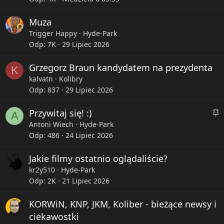
y
Muza
k
l
Trigger Happy
Hyde-Park
e
Odp
7K
29 Lipiec 2026
j
Grzegorz Braun kandydatem na prezydenta
o
K
n
kalvatn
Kolibry
e
Odp
837
29 Lipiec 2026
P
Przywitaj się! :)
A
r
Antoni Wiech
Hyde-Park
z
Odp
486
24 Lipiec 2026
y
Jakie filmy ostatnio oglądaliście?
k
l
kr2y510
Hyde-Park
e
Odp
2K
21 Lipiec 2026
j
KORWiN, KNP, JKM, Koliber - bieżące newsy i
o
n
ciekawostki