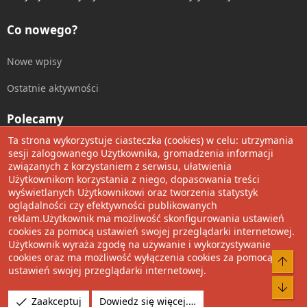
Co nowego?
Nowe wpisy
Ostatnie aktywności
Polecamy
Ta strona wykorzystuje ciasteczka (cookies) w celu: utrzymania
Wolnościowe cytaty
sesji zalogowanego Użytkownika, gromadzenia informacji
związanych z korzystaniem z serwisu, ułatwienia
Użytkownikom korzystania z niego, dopasowania treści
Udostępnij
wyświetlanych Użytkownikowi oraz tworzenia statystyk
oglądalności czy efektywności publikowanych
Facebook
Twitter
Reddit
Pinterest
Tumblr
WhatsApp
Umieść Link
reklam.Użytkownik ma możliwość skonfigurowania ustawień
cookies za pomocą ustawień swojej przeglądarki internetowej.
Użytkownik wyraża zgodę na używanie i wykorzystywanie
cookies oraz ma możliwość wyłączenia cookies za pomocą
®
Community platform by XenForo
© 2010-2022 XenForo Ltd.
Do 
ustawień swojej przeglądarki internetowej.
Design by:
Pixel Exit
Bot
Tłumaczenie wykonane przez
XboxForum.pl
. |
Media embeds
Zaakceptuj
Dowiedz się więcej.…
via s9e/MediaSites