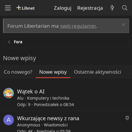
Zaloguj
Rejestracja
Forum Libertarian ma
swój regulamin
.
Fora
Nowe wpisy
Co nowego?
Nowe wpisy
Ostatnie aktywności
Wątek o AI
Alu
Komputery i technika
Odp
9
Poniedziałek o 08:54
P
Wkurzające newsy z rana
A
r
Anonymous
Wiadomości
z
Odp
4K
Niedziela o 05:59