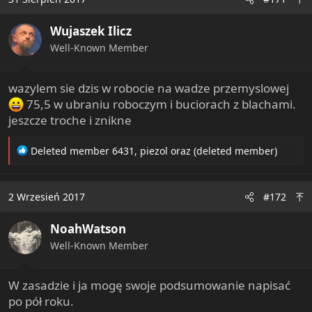
Wujaszek Ilicz
Well-Known Member
wazylem sie dzis w robocie na wadze przemyslowej
75,5 w ubraniu roboczym i buciorach z blachami.
jeszcze troche i znikne
R
Deleted member 6431
,
piezol
oraz
(deleted member)
e
a
c
2 Wrzesień 2017
#172
t
i
NoahWatson
o
n
Well-Known Member
s
:
W zasadzie i ja mogę swoje podsumowanie napisać
po pół roku.