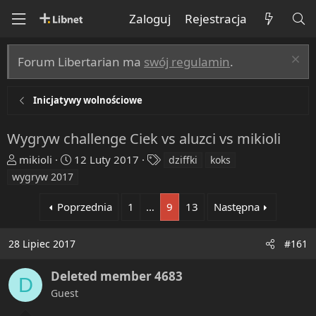
Zaloguj
Rejestracja
Forum Libertarian ma
swój regulamin
.
Inicjatywy wolnościowe
Wygryw challenge Ciek vs aluzci vs mikioli
T
R
T
mikioli
12 Luty 2017
dziffki
koks
h
o
a
wygryw 2017
r
z
g
e
p
s
Poprzednia
1
…
9
13
Następna
a
o
d
c
28 Lipiec 2017
#161
s
z
t
ę
Deleted member 4683
a
t
D
r
y
Guest
t