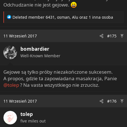
Odchudzanie nie jest gejowe.
R
Deleted member 6431
,
osman
,
Alu
oraz 1 inna osoba
e
a
c
11 Wrzesień 2017
#175
t
i
bombardier
o
n
Well-Known Member
s
:
Gejowe są tylko próby niezakończone sukcesem.
A propos, gdzie ta zapowiadana masakracja, Panie
@tolep
? Na vasta wszystkiego nie zrzucisz.
11 Wrzesień 2017
#176
tolep
five miles out