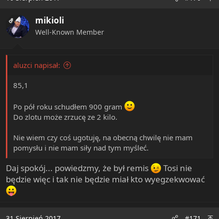
t
i
mikioli
o
OP
n
Well-Known Member
s
:
aluzci napisał:
85,1
Po pół roku schudłem 900 gram
Do zlotu może zrzucę ze 2 kilo.
Nie wiem czy coś ugotuję, na obecną chwilę nie mam
pomysłu i nie mam siły nad tym myśleć.
Daj spokój... powiedzmy, że był remis
Tosi nie
będzie więc i tak nie będzie miał kto wyegzekwować
31 Sierpień 2017
#171