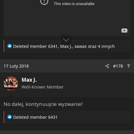
R
Deleted member 6341
,
Max J.
,
xawas
oraz 4 innych
e
a
c
17 Luty 2018
#178
t
i
Max J.
o
n
Well-Known Member
s
:
No dalej, kontynuujcie wyzwanie!
R
Deleted member 6431
e
a
c