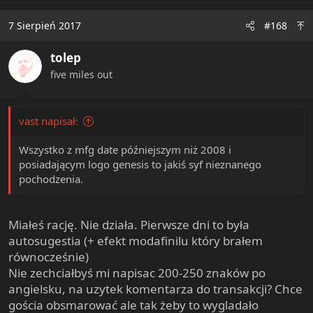
a
c
7 Sierpień 2017
#168
t
i
tolep
o
n
five miles out
s
:
vast napisał:
Wszystko z mfg date późniejszym niż 2008 i
posiadającym logo genesis to jakiś syf nieznanego
pochodzenia.
Miałeś rację. Nie działa. Pierwsze dni to była
autosugestia (+ efekt modafinilu który brałem
równocześnie)
Nie zechciałbyś mi napisac 200-250 znaków po
angielsku, na uzytek komentarza do transakcji? Chce
gościa obsmarować ale tak żeby to wygladało