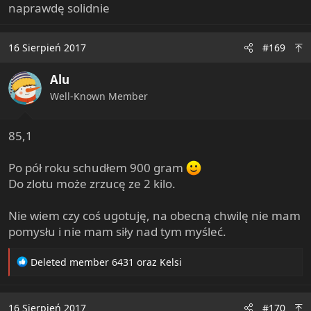
naprawdę solidnie
16 Sierpień 2017
#169
Alu
Well-Known Member
85,1
Po pół roku schudłem 900 gram
Do zlotu może zrzucę ze 2 kilo.
Nie wiem czy coś ugotuję, na obecną chwilę nie mam
pomysłu i nie mam siły nad tym myśleć.
R
Deleted member 6431
oraz
Kelsi
e
a
c
16 Sierpień 2017
#170