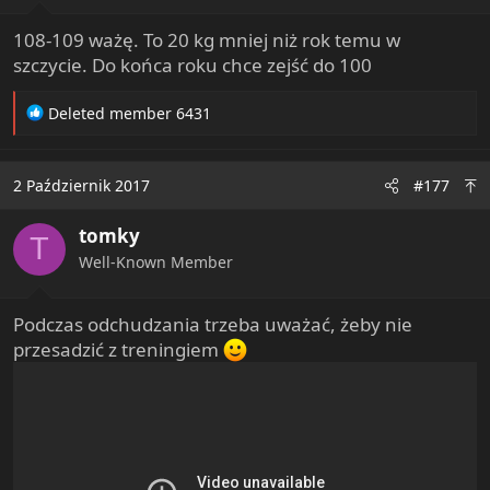
108-109 ważę. To 20 kg mniej niż rok temu w
szczycie. Do końca roku chce zejść do 100
R
Deleted member 6431
e
a
c
2 Październik 2017
#177
t
i
tomky
o
T
n
Well-Known Member
s
:
Podczas odchudzania trzeba uważać, żeby nie
przesadzić z treningiem