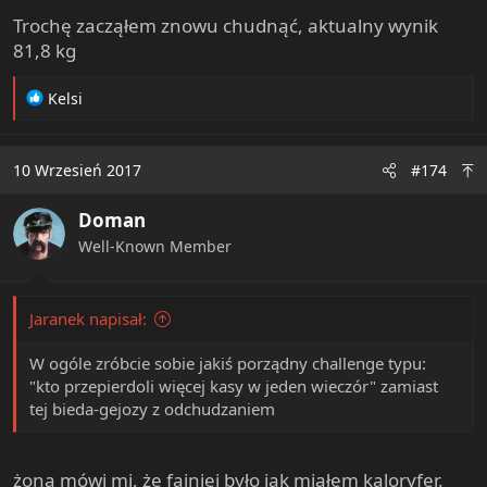
Trochę zacząłem znowu chudnąć, aktualny wynik
81,8 kg
R
Kelsi
e
a
c
10 Wrzesień 2017
#174
t
i
Doman
o
n
Well-Known Member
s
:
Jaranek napisał:
W ogóle zróbcie sobie jakiś porządny challenge typu:
"kto przepierdoli więcej kasy w jeden wieczór" zamiast
tej bieda-gejozy z odchudzaniem
żona mówi mi, że fajniej było jak miałem kaloryfer.