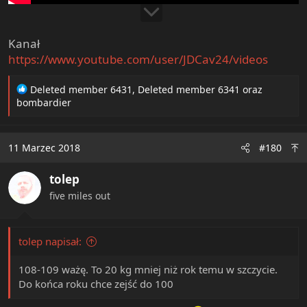
Kanał
https://www.youtube.com/user/JDCav24/videos
R
Deleted member 6431
,
Deleted member 6341
oraz
e
bombardier
a
c
t
11 Marzec 2018
#180
i
o
tolep
n
s
five miles out
:
tolep napisał:
108-109 ważę. To 20 kg mniej niż rok temu w szczycie.
Do końca roku chce zejść do 100