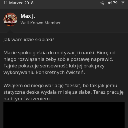
11 Marzec 2018
#179
t
i
Max J.
o
n
Well-Known Member
s
:
Jak wam idzie słabiaki?
Macie spoko gościa do motywacji i nauki. Biorę od
niego rozwiązania żeby sobie postawę naprawić.
Fajnie pokazuje sensowność lub jej brak przy
wykonywaniu konkretnych ćwiczeń.
Wziąłem od niego wariację "deski", bo tak jak jemu
statyczna deska wydała mi się za słaba. Teraz pracuję
nad tym ćwiczeniem: