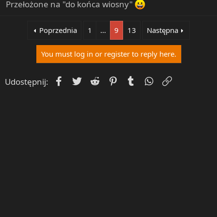
Przełożone na "do końca wiosny"
Poprzednia
1
…
9
13
Następna
You must log in or register to reply here.
Facebook
Twitter
Reddit
Pinterest
Tumblr
WhatsApp
Umieść Lin
Udostępnij: