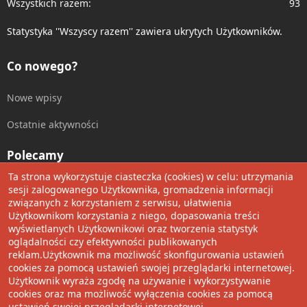
Wszystkich razem
93
Statystyka ''Wszyscy razem'' zawiera ukrytych Użytkowników.
Co nowego?
Nowe wpisy
Ostatnie aktywności
Polecamy
Ta strona wykorzystuje ciasteczka (cookies) w celu: utrzymania
Wolnościowe cytaty
sesji zalogowanego Użytkownika, gromadzenia informacji
związanych z korzystaniem z serwisu, ułatwienia
Użytkownikom korzystania z niego, dopasowania treści
Udostępnij
wyświetlanych Użytkownikowi oraz tworzenia statystyk
oglądalności czy efektywności publikowanych
Facebook
Twitter
Reddit
Pinterest
Tumblr
WhatsApp
Umieść Link
reklam.Użytkownik ma możliwość skonfigurowania ustawień
cookies za pomocą ustawień swojej przeglądarki internetowej.
Użytkownik wyraża zgodę na używanie i wykorzystywanie
cookies oraz ma możliwość wyłączenia cookies za pomocą
®
Community platform by XenForo
© 2010-2022 XenForo Ltd.
ustawień swojej przeglądarki internetowej.