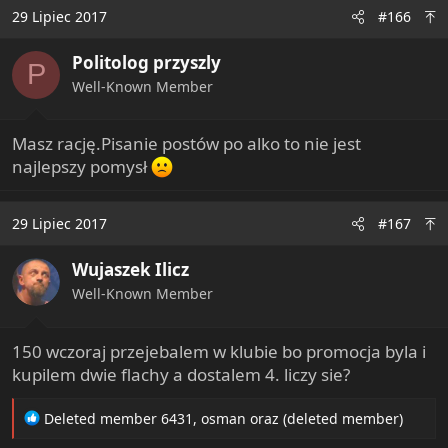
29 Lipiec 2017
#166
Politolog przyszly
P
Well-Known Member
Masz rację.Pisanie postów po alko to nie jest
najlepszy pomysł
29 Lipiec 2017
#167
Wujaszek Ilicz
Well-Known Member
150 wczoraj przejebalem w klubie bo promocja byla i
kupilem dwie flachy a dostalem 4. liczy sie?
R
Deleted member 6431
,
osman
oraz
(deleted member)
e