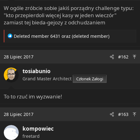
e
W ogóle zróbcie sobie jakiś porządny challenge typu:
r
"kto przepierdoli więcej kasy w jeden wieczór"
zamiast tej bieda-gejozy z odchudzaniem
R
Deleted member 6431
oraz
(deleted member)
e
a
c
28 Lipiec 2017
#162
t
i
tosiabunio
o
n
Grand Master Architect
Członek Załogi
s
:
To to rzuć im wyzwanie!
28 Lipiec 2017
#163
kompowiec
freetard