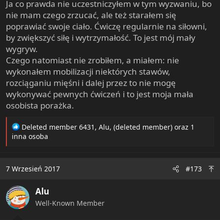
Ja co prawda nie uczestniczyłem w tym wyzwaniu, bo
nie mam czego zrzucać, ale też starałem się
poprawiać swoje ciało. Ćwiczę regularnie na siłowni,
by zwiększyć siłę i wytrzymałość. To jest mój mały
wygryw.
Czego natomiast nie zrobiłem, a miałem: nie
wykonałem mobilizacji niektórych stawów,
rozciąganiu mięśni i dalej przez to nie mogę
wykonywać pewnych ćwiczeń i to jest moja mała
osobista porażka.
R
Deleted member 6431
,
Alu
,
(deleted member)
oraz 1
e
inna osoba
a
c
t
7 Wrzesień 2017
#173
i
o
Alu
n
s
Well-Known Member
: