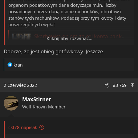
organom podatkowym dane dotyczące m.in. liczby
posiadanych przez daną osobę rachunków, obrotów i
stanów tych rachunków. Podadzą przy tym kwoty i daty
poszczególnych wpłat
Skarbówka obiera za cel konta bankowe obywateli
Kliknij aby rozwinąć...
Nowe uprawnienia fiskusa niepokoją
ekspertów. Resort finansów rozważa zmianę
Dobrze, że jest obieg gotówkowy. Jeszcze.
przepisów.
www.rp.pl
R
kran
e
a
c
2 Czerwiec 2022
#3 769
t
i
MaxStirner
o
n
Well-Known Member
s
:
ckl78 napisał: