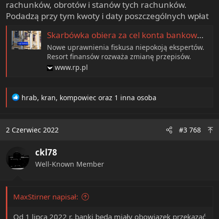
rachunków, obrotów i stanów tych rachunków.
Podadzą przy tym kwoty i daty poszczególnych wpłat
Skarbówka obiera za cel konta bankowe obywateli
Nowe uprawnienia fiskusa niepokoją ekspertów.
Resort finansów rozważa zmianę przepisów.
www.rp.pl
R
hrab
,
kran
,
kompowiec
oraz 1 inna osoba
e
a
c
2 Czerwiec 2022
#3 768
t
i
ckl78
o
n
Well-Known Member
s
:
MaxStirner napisał:
Od 1 lipca 2022 r. banki będą miały obowiązek przekazać