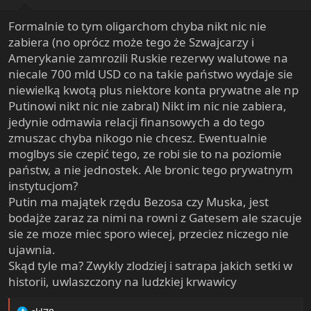
e
r
Formalnie to tym oligarchom chyba nikt nic nie
zabiera (no oprócz może tego że Szwajcarzy i
Amerykanie zamrozili Ruskie rezerwy walutowe na
niecale 700 mld USD co na takie państwo wydaje sie
niewielką kwotą plus niektore konta prywatne ale np
Putinowi nikt nic nie zabral) Nikt im nic nie zabiera,
jedynie odmawia relacji finansowych a do tegο
zmuszac chyba nikogo nie chcesz. Ewentualnie
moglbys sie czepić tego, ze robi sie to na poziomie
państw, a nie jednostek. Ale bronic tego prywatnym
instytucjom?
Putin ma majątek rzędu Bezosa czy Muska, jest
bodajże zaraz za nimi na rowni z Gatesem ale szacuje
sie ze moze miec sporo wiecej, przeciez niczego nie
ujawnia.
Skąd tyle ma? Zwykly zlodziej i satrapa jakich setki w
historii, uwlaszczony na ludzkiej krwawicy