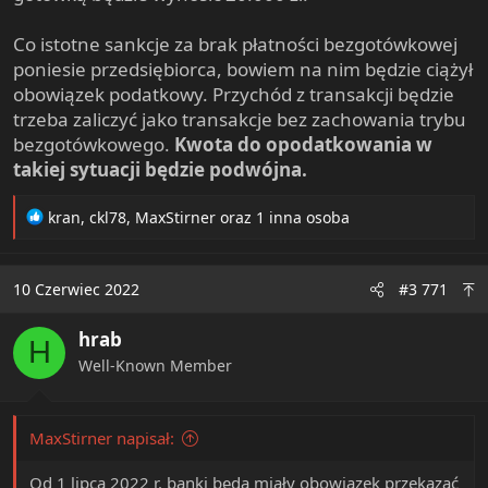
Co istotne sankcje za brak płatności bezgotówkowej
poniesie przedsiębiorca, bowiem na nim będzie ciążył
obowiązek podatkowy. Przychód z transakcji będzie
trzeba zaliczyć jako transakcje bez zachowania trybu
bezgotówkowego.
Kwota do opodatkowania w
takiej sytuacji będzie podwójna.
R
kran
,
ckl78
,
MaxStirner
oraz 1 inna osoba
e
a
c
10 Czerwiec 2022
#3 771
t
i
hrab
o
H
n
Well-Known Member
s
:
MaxStirner napisał:
Od 1 lipca 2022 r. banki będą miały obowiązek przekazać