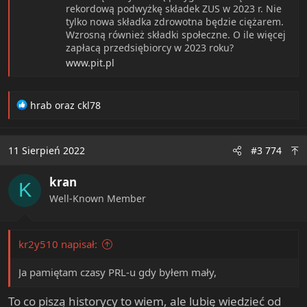
rekordową podwyżkę składek ZUS w 2023 r. Nie
tylko nowa składka zdrowotna będzie ciężarem.
Wzrosną również składki społeczne. O ile więcej
zapłacą przedsiębiorcy w 2023 roku?
www.pit.pl
R
hrab
oraz
ckl78
e
a
c
11 Sierpień 2022
#3 774
t
i
kran
o
K
n
Well-Known Member
s
:
kr2y510 napisał:
Ja pamiętam czasy PRL-u gdy byłem mały,
To co piszą historycy to wiem, ale lubię wiedzieć od