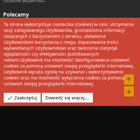
Ostatnie aktywności
Polecamy
Ta strona wykorzystuje ciasteczka (cookies) w celu: utrzymania
Wolnościowe cytaty
sesji zalogowanego Użytkownika, gromadzenia informacji
związanych z korzystaniem z serwisu, ułatwienia
Użytkownikom korzystania z niego, dopasowania treści
Udostępnij
wyświetlanych Użytkownikowi oraz tworzenia statystyk
oglądalności czy efektywności publikowanych
Facebook
Twitter
Reddit
Pinterest
Tumblr
WhatsApp
Umieść Link
reklam.Użytkownik ma możliwość skonfigurowania ustawień
cookies za pomocą ustawień swojej przeglądarki internetowej.
Użytkownik wyraża zgodę na używanie i wykorzystywanie
cookies oraz ma możliwość wyłączenia cookies za pomocą
®
Community platform by XenForo
© 2010-2022 XenForo Ltd.
Do 
ustawień swojej przeglądarki internetowej.
Design by:
Pixel Exit
Bot
Tłumaczenie wykonane przez
XboxForum.pl
. |
Media embeds
Zaakceptuj
Dowiedz się więcej.…
via s9e/MediaSites