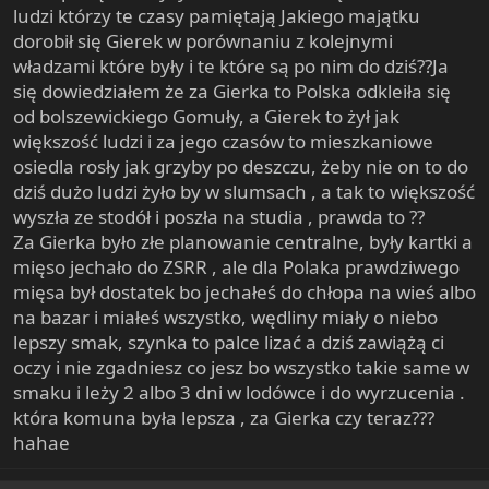
ludzi którzy te czasy pamiętają Jakiego majątku
dorobił się Gierek w porównaniu z kolejnymi
władzami które były i te które są po nim do dziś??Ja
się dowiedziałem że za Gierka to Polska odkleiła się
od bolszewickiego Gomuły, a Gierek to żył jak
większość ludzi i za jego czasów to mieszkaniowe
osiedla rosły jak grzyby po deszczu, żeby nie on to do
dziś dużo ludzi żyło by w slumsach , a tak to większość
wyszła ze stodół i poszła na studia , prawda to ??
Za Gierka było złe planowanie centralne, były kartki a
mięso jechało do ZSRR , ale dla Polaka prawdziwego
mięsa był dostatek bo jechałeś do chłopa na wieś albo
na bazar i miałeś wszystko, wędliny miały o niebo
lepszy smak, szynka to palce lizać a dziś zawiążą ci
oczy i nie zgadniesz co jesz bo wszystko takie same w
smaku i leży 2 albo 3 dni w lodówce i do wyrzucenia .
która komuna była lepsza , za Gierka czy teraz???
hahae