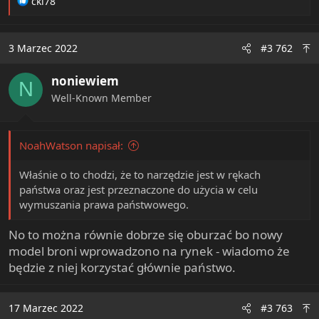
R
ckl78
e
a
c
3 Marzec 2022
#3 762
t
i
noniewiem
o
N
n
Well-Known Member
s
:
NoahWatson napisał:
Właśnie o to chodzi, że to narzędzie jest w rękach
państwa oraz jest przeznaczone do użycia w celu
wymuszania prawa państwowego.
No to można równie dobrze się oburzać bo nowy
model broni wprowadzono na rynek - wiadomo że
będzie z niej korzystać głównie państwo.
17 Marzec 2022
#3 763