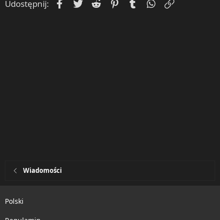
Facebook
Twitter
Reddit
Pinterest
Tumblr
WhatsApp
Umieść Lin
Udostępnij:
Wiadomości
Polski