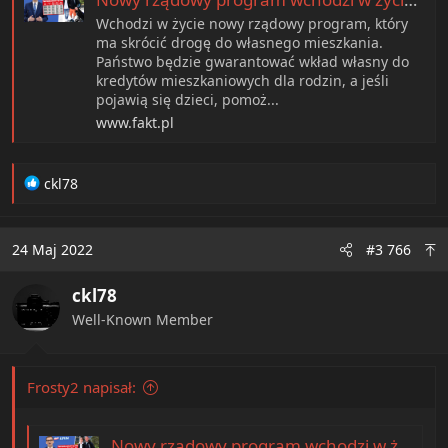
Wchodzi w życie nowy rządowy program, który
ma skrócić drogę do własnego mieszkania.
Państwo będzie gwarantować wkład własny do
kredytów mieszkaniowych dla rodzin, a jeśli
pojawią się dzieci, pomoż...
www.fakt.pl
R
ckl78
e
a
c
24 Maj 2022
#3 766
t
i
ckl78
o
n
Well-Known Member
s
:
Frosty2 napisał:
Nowy rządowy program wchodzi w życie lada dzień. Dziecko obniży ci ratę nawet o 600 zł! [TABELA]