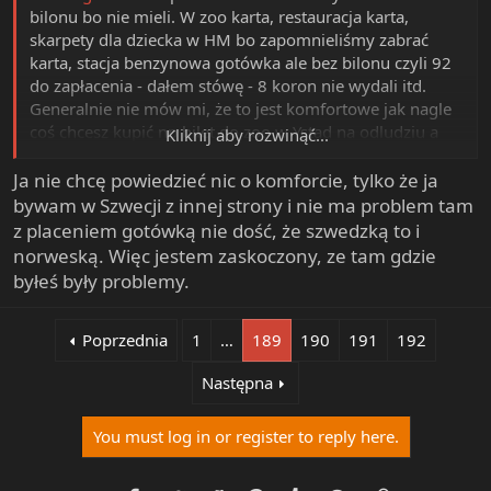
bilonu bo nie mieli. W zoo karta, restauracja karta,
skarpety dla dziecka w HM bo zapomnieliśmy zabrać
karta, stacja benzynowa gotówka ale bez bilonu czyli 92
do zapłacenia - dałem stówę - 8 koron nie wydali itd.
Generalnie nie mów mi, że to jest komfortowe jak nagle
coś chcesz kupić np bilet do zoo w Ystad na odludziu a
Kliknij aby rozwinąć...
tam ci mówią, że tylko karta i stoisz przed kasą i czekasz
na Szwedów z dziećmi by ich poprosić o zapłacenie ich
Ja nie chcę powiedzieć nic o komforcie, tylko że ja
kartą moich biletów w zamian za gotówkę do ręki ale z
bywam w Szwecji z innej strony i nie ma problem tam
nadpłatą dla nich bo oni nie mają przecież gotówki np 57
z placeniem gotówką nie dość, że szwedzką to i
koron dla mnie do wydania z 400 w banknotach.
norweską. Więc jestem zaskoczony, ze tam gdzie
Jedziesz do Szwecji na jeden dzień jak ja do Ystad to
byłeś były problemy.
wytrzymasz ale tydzień czy dwa już nie.
Poprzednia
1
…
189
190
191
192
Następna
You must log in or register to reply here.