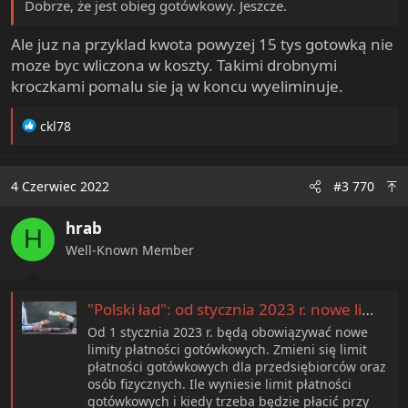
Dobrze, że jest obieg gotówkowy. Jeszcze.
Ale juz na przyklad kwota powyzej 15 tys gotowką nie
moze byc wliczona w koszty. Takimi drobnymi
kroczkami pomalu sie ją w koncu wyeliminuje.
R
ckl78
e
a
c
4 Czerwiec 2022
#3 770
t
i
hrab
o
H
n
Well-Known Member
s
:
"Polski ład": od stycznia 2023 r. nowe limity płatności gotówkowych
Od 1 stycznia 2023 r. będą obowiązywać nowe
limity płatności gotówkowych. Zmieni się limit
płatności gotówkowych dla przedsiębiorców oraz
osób fizycznych. Ile wyniesie limit płatności
gotówkowych i kiedy trzeba będzie płacić przy