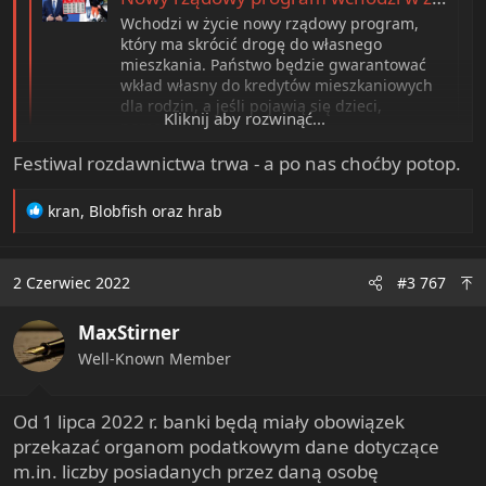
Wchodzi w życie nowy rządowy program,
który ma skrócić drogę do własnego
mieszkania. Państwo będzie gwarantować
wkład własny do kredytów mieszkaniowych
dla rodzin, a jeśli pojawią się dzieci,
Kliknij aby rozwinąć...
pomoż...
www.fakt.pl
Festiwal rozdawnictwa trwa - a po nas choćby potop.
R
kran
,
Blobfish
oraz
hrab
e
a
c
2 Czerwiec 2022
#3 767
t
i
MaxStirner
o
n
Well-Known Member
s
:
Od 1 lipca 2022 r. banki będą miały obowiązek
przekazać organom podatkowym dane dotyczące
m.in. liczby posiadanych przez daną osobę