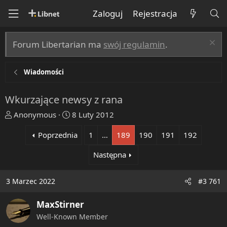
Zaloguj
Rejestracja
Forum Libertarian ma
swój regulamin
.
Wiadomości
Wkurzające newsy z rana
T
R
Anonymous
8 Luty 2012
h
o
Poprzednia
1
…
189
190
191
192
r
z
e
p
Następna
a
o
d
c
s
z
3 Marzec 2022
#3 761
t
ę
a
t
MaxStirner
r
y
Well-Known Member
t