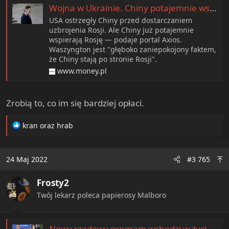
Wojna w Ukrainie. Chiny potajemnie wspierają Rosję
USA ostrzegły Chiny przed dostarczaniem
uzbrojenia Rosji. Ale Chiny już potajemnie
wspierają Rosję — podaje portal Axios.
Waszyngton jest "głęboko zaniepokojony faktem,
że Chiny stają po stronie Rosji".
www.money.pl
Zrobią to, co im się bardziej opłaci.
R
kran
oraz
hrab
e
a
c
24 Maj 2022
#3 765
t
i
Frosty2
o
n
Twój lekarz poleca papierosy Malboro
s
:
Nowy rządowy program wchodzi w życie lada dzień. Dziecko obniży ci ratę nawet o 600 zł! [TABELA]