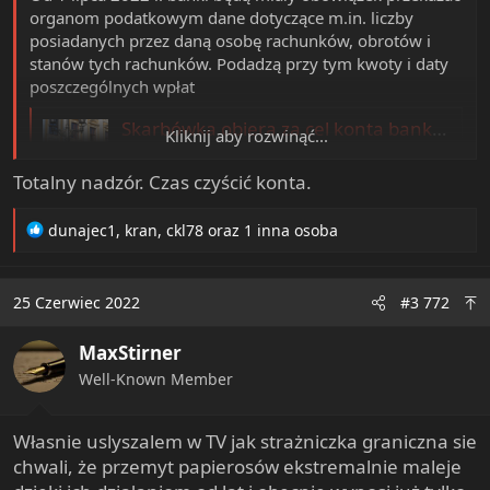
organom podatkowym dane dotyczące m.in. liczby
posiadanych przez daną osobę rachunków, obrotów i
stanów tych rachunków. Podadzą przy tym kwoty i daty
poszczególnych wpłat
Skarbówka obiera za cel konta bankowe obywateli
Kliknij aby rozwinąć...
Nowe uprawnienia fiskusa niepokoją
ekspertów. Resort finansów rozważa zmianę
Totalny nadzór. Czas czyścić konta.
przepisów.
www.rp.pl
R
dunajec1
,
kran
,
ckl78
oraz 1 inna osoba
e
a
c
25 Czerwiec 2022
#3 772
t
i
MaxStirner
o
n
Well-Known Member
s
:
Własnie uslyszalem w TV jak strażniczka graniczna sie
chwali, że przemyt papierosów ekstremalnie maleje