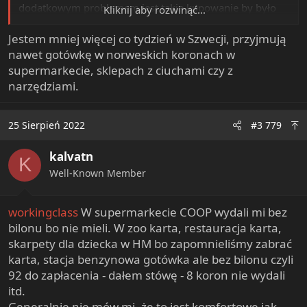
dodatkowym problemem jest takie kupowanie by było
Kliknij aby rozwinąć...
równo 100, 200 koron itd bo nie mają jak wydać mi
reszty z otrzymanych banknotów. Więc jak było 85 to
Jestem mniej więcej co tydzień w Szwecji, przyjmują
dawałem 100 itp.
nawet gotówkę w norweskich koronach w
Wykurzające to jest.
supermarkecie, sklepach z ciuchami czy z
Tylko stacja benzynowa przyjmowała. Ale bez reszty w
narzędziami.
monetach bo nie mieli bilonu.
Wciąż w Polsce jest normalniej.
25 Sierpień 2022
#3 779
kalvatn
K
Well-Known Member
workingclass
W supermarkecie COOP wydali mi bez
bilonu bo nie mieli. W zoo karta, restauracja karta,
skarpety dla dziecka w HM bo zapomnieliśmy zabrać
karta, stacja benzynowa gotówka ale bez bilonu czyli
92 do zapłacenia - dałem stówę - 8 koron nie wydali
itd.
Generalnie nie mów mi, że to jest komfortowe jak