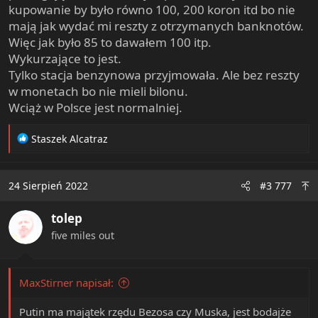
kupowanie by było równo 100, 200 koron itd bo nie
mają jak wydać mi reszty z otrzymanych banknotów.
Więc jak było 85 to dawałem 100 itp.
Wykurzające to jest.
Tylko stacja benzynowa przyjmowała. Ale bez reszty
w monetach bo nie mieli bilonu.
Wciąż w Polsce jest normalniej.
R
Staszek Alcatraz
e
a
c
24 Sierpień 2022
#3 777
t
i
tolep
o
n
five miles out
s
:
MaxStirner napisał:
Putin ma majątek rzędu Bezosa czy Muska, jest bodajże