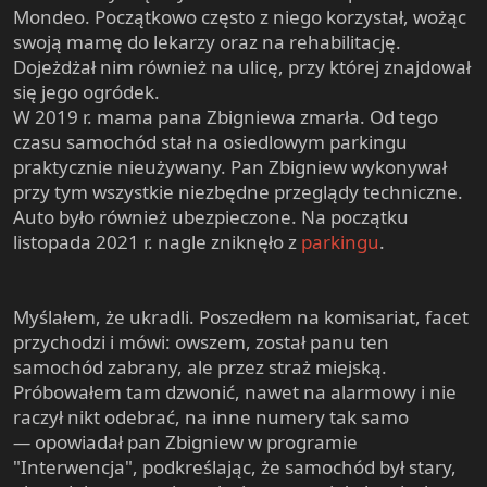
Mondeo. Początkowo często z niego korzystał, wożąc
swoją mamę do lekarzy oraz na rehabilitację.
Dojeżdżał nim również na ulicę, przy której znajdował
się jego ogródek.
W 2019 r. mama pana Zbigniewa zmarła. Od tego
czasu samochód stał na osiedlowym parkingu
praktycznie nieużywany. Pan Zbigniew wykonywał
przy tym wszystkie niezbędne przeglądy techniczne.
Auto było również ubezpieczone. Na początku
listopada 2021 r. nagle zniknęło z
parkingu
.
Myślałem, że ukradli. Poszedłem na komisariat, facet
przychodzi i mówi: owszem, został panu ten
samochód zabrany, ale przez straż miejską.
Próbowałem tam dzwonić, nawet na alarmowy i nie
raczył nikt odebrać, na inne numery tak samo
—
opowiadał pan Zbigniew w programie
"Interwencja", podkreślając, że samochód był stary,