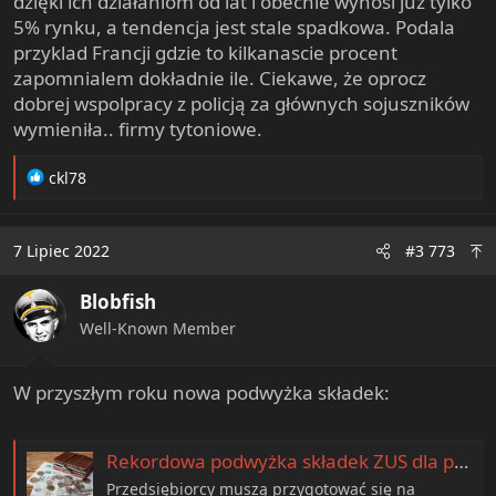
dzięki ich działaniom od lat i obecnie wynosi już tylko
5% rynku, a tendencja jest stale spadkowa. Podala
przyklad Francji gdzie to kilkanascie procent
zapomnialem dokładnie ile. Ciekawe, że oprocz
dobrej wspolpracy z policją za głównych sojuszników
wymieniła.. firmy tytoniowe.
R
ckl78
e
a
c
7 Lipiec 2022
#3 773
t
i
Blobfish
o
n
Well-Known Member
s
:
W przyszłym roku nowa podwyżka składek:
Rekordowa podwyżka składek ZUS dla przedsiębiorców w 2023 roku. Wzrost o ponad 15%.
Przedsiębiorcy muszą przygotować się na