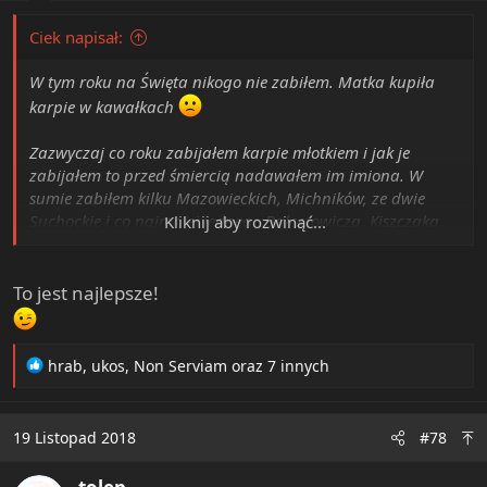
Ciek napisał:
W tym roku na Święta nikogo nie zabiłem. Matka kupiła
karpie w kawałkach
Zazwyczaj co roku zabijałem karpie młotkiem i jak je
zabijałem to przed śmiercią nadawałem im imiona. W
sumie zabiłem kilku Mazowieckich, Michników, ze dwie
Suchockie i co najmniej jednego Balcerowicza, Kiszczaka,
Kliknij aby rozwinąć...
Leppera, Kwacha i Jaruzela.
Ot tak, dla lepszego samopoczucia. By się uśmiechnąć do
To jest najlepsze!
inteligenta podczas golenia.
Zresztą jak zabijam
muchę, osę, szerszenia, komara czy mysz to zawsze myślę
sobie "masz ty komunistyczna (etatystyczna,
zamordystyczna) kurwo".
R
hrab
,
ukos
,
Non Serviam
oraz 7 innych
https://libertarianizm.net/threads/zabiajnie-
e
karpikow.1047/
a
c
19 Listopad 2018
#78
t
i