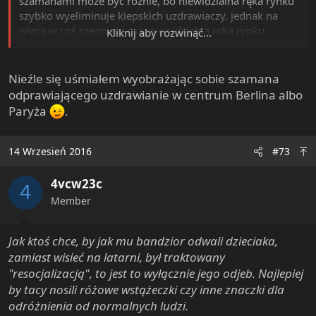
szamanami może być różnie, bo niewidzialna ręka rynku
szybko wyeliminuje kiepskich uzdrawiaczy, jednak na
wiarę w coś czego nie ma, niewidzialna ręka rynku
Kliknij aby rozwinąć...
wpływu niema.
Nieźle się uśmiałem wyobrażając sobie szamana
odprawiającego uzdrawianie w centrum Berlina albo
Paryża
.
14 Wrzesień 2016
#73
4vcw23c
4
Member
Jak ktoś chce, by jak mu bandzior odwali dzieciaka,
zamiast wisieć na latarni, był traktowany
"resocjalizacją", to jest to wyłącznie jego odjeb. Najlepiej
by tacy nosili różowe wstążeczki czy inne znaczki dla
odróżnienia od normalnych ludzi.