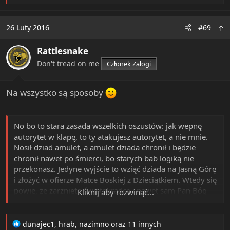
e
a
c
26 Luty 2016
#69
t
i
Rattlesnake
o
n
Don't tread on me
Członek Załogi
s
:
Na wszystko są sposoby
No bo to stara zasada wszelkich oszustów: jak wepnę
autorytet w klapę, to ty atakujesz autorytet, a nie mnie.
Nosił dziad amulet, a amulet dziada chronił i będzie
chronił nawet po śmierci, bo starych bab logiką nie
przekonasz. Jedyne wyjście to wziąć dziada na Jasną Górę
i złożyć w ofierze Matce Boskiej z Dzieciątkiem. Wtedy się
powie, że zarżnięto świętokradcę i nawet sam Pan Bóg
Kliknij aby rozwinąć...
był świadkiem, a baby uwierzą.
R
dunajec1
,
hrab
,
nazimno
oraz 11 innych