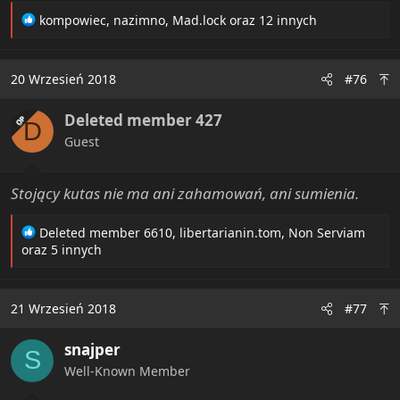
R
kompowiec
,
nazimno
,
Mad.lock
oraz 12 innych
e
a
c
20 Wrzesień 2018
#76
t
i
Deleted member 427
o
OP
D
n
Guest
s
:
Stojący kutas nie ma ani zahamowań, ani sumienia.
R
Deleted member 6610
,
libertarianin.tom
,
Non Serviam
e
oraz 5 innych
a
c
t
21 Wrzesień 2018
#77
i
o
snajper
n
S
s
Well-Known Member
: