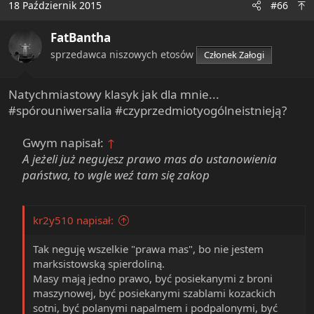
- jak się wejdzie za laską do ubikacji lub łazienki to laska
18 Październik 2015
#66
t
jest zawsze chętna i gotowa
i
- laski są szczęśliwe jak się do gumki włoży dwie piłeczki
FatBantha
o
do ping-ponga
n
sprzedawca niszowych etosów
Członek Załogi
- laski wiedzą, ze toalety męskie to palarnie a tylko
s
damskie służą do seksu
:
- prezerwatywy są jadalne
Natychmiastowy klasyk jak dla mnie...
- picie wina wytrawnego z waginy jest trudna sztuka i
#spórouniwersalia #czyprzedmiotyogólneistnieją?
skurcz powoduje oblanie twarzy partnera
- dobrze wychowana laska jak kocha się "na jeźdźca"
Gwym napisał:
↑
powinna facetowi masować jądra i włożyć mu palec do
A jeżeli już negujesz prawo mas do ustanowienia
dupy jak on szczytuje.
państwa, to wgle weź tam się zakop
- ładna laska powinna się jak najszybciej upić, by jak
najwięcej facetów mogło ją przelecieć
kr2y510 napisał:
Tak neguję wszelkie "prawa mas", bo nie jestem
marksistowską spierdoliną.
Masy mają jedno prawo, być posiekanymi z broni
maszynowej, być posiekanymi szablami kozackich
sotni, być polanymi napalmem i podpalonymi, być