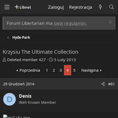
Zaloguj
Rejestracja
Forum Libertarian ma
swój regulamin
.
Hyde-Park
Krzysiu The Ultimate Collection
T
R
Deleted member 427
5 Luty 2013
h
o
Poprzednia
1
2
3
4
5
Następna
r
z
e
p
a
o
29 Grudzień 2014
#61
d
c
s
z
Denis
D
t
ę
Well-Known Member
a
t
r
y
t