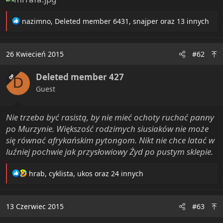
e
r
R
nazimno
,
Deleted member 6431
,
snajper
oraz 13 innych
e
a
c
26 Kwiecień 2015
#62
t
i
Deleted member 427
o
OP
D
n
Guest
s
:
Nie trzeba być rasistą, by nie mieć ochoty ruchać panny
po Murzynie. Większość rodzimych siusiaków nie może
się równać afrykańskim pytongom. Nikt nie chce latać w
luźniej pochwie jak przysłowiowy Żyd po pustym sklepie.
R
hrab
,
cyklista
,
ukos
oraz 24 innych
e
a
c
13 Czerwiec 2015
#63
t
i