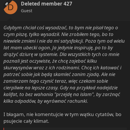
Deleted member 427
o
OP
D
n
Guest
s
:
Gdybym chciał coś wysadzać, to bym nie pisał tego o
czym piszę, tylko wysadził. Nie zrobiłem tego, bo to
niewiele zmieni i nie da mi satysfakcji. Poza tym od wielu
lat mam ubecki ogon. Ja jedynie inspiruję, po to by
drążyć dziurę w systemie. Dla wszystkich tych co mnie
poznali jest oczywiste, że chcę zajebać kilku
skurwysynów wraz z ich rodzinami. Chcę ich katować i
patrzeć sobie jak będą skamleć zanim zjadą. Ale nie
zamierzam tego czynić teraz, więc czekam sobie
cierpliwie na lepsze czasy. Gdy na przykład nadejdzie
kalifat, to bez wahania "przejdę na islam", by zarżnąć
kilka odpadów, by wyrównać rachunki.
I błagam, nie komentujcie w tym wątku cytatów, bo
psujecie cały klimat.