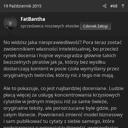
c
19 Październik 2015
#68
t
i
FatBantha
o
n
sprzedawca niszowych etosów
Członek Załogi
s
:
No widzisz jaka niesprawiedliwość? Pora teraz zostać
zwolennikiem własności intelektualnej, bo przecież
rynek docenia i hojnie wynagradza głównie takich
bezczelnych piratów jak ja, którzy bez wysiłku
dostarczają kontent w pocie czoła wymyślany przez
oryginalnych twórców, którzy nic z tego nie mają.
Ale to pokazuje, co jest najbardziej doceniane. Ludzie
płacą więcej za usługę koncentrowania krzysiowych
cytatów w jednym miejscu niż za same świeże,
oryginalne teksty, ale porozrzucane byle gdzie, po
całym libnecie. Powinieneś zmienić model biznesowy
i sam publikować tu cytaty z siebie samego, które
podejrzewasz o potencjał kultowości, wyprzedzając