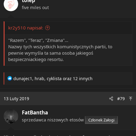
tolep
o
n
five miles out
s
:
kr2y510 napisał:
"Razem", "Teraz", "Zmiana"...
Nazwy tych wszystkich komunistycznych partii, to
pewnie wymyśla ta sama osoba jakiegoś
bezpieczniackiego resortu.
R
dunajec1
,
hrab
,
cyklista
oraz 12 innych
e
a
c
13 Luty 2019
#79
t
i
FatBantha
o
n
sprzedawca niszowych etosów
Członek Załogi
s
: