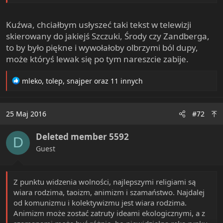
tymi co was nienawidzą i mają frajdę was zabijać.
Mahmut z południa was pozrzuca z wieżowców za
ostentacyjną pederastię lub poderżnie wam wasze
Kuźwa, chciałbym usłyszeć taki tekst w telewizji
gardziołka tępym nożem za bezbożność. A z drugiej
skierowany do jakiejś Szczuki, Środy czy Zandberga,
strony są prawaki i reszta, która chce was użyć do
to by było piękne i wywołałoby olbrzymi ból dupy,
rekonstrukcji historycznych. Będziecie mieli wolny wybór.
może któryś lewak się po tym nareszcie zabije.
R
mleko
,
tolep
,
snajper
oraz 11 innych
e
a
c
25 Maj 2016
#72
t
i
Deleted member 5592
o
D
n
Guest
s
:
Z punktu widzenia wolności, najlepszymi religiami są
wiara rodzima, taoizm, animizm i szamaństwo. Najdalej
od komunizmu i kolektywizmu jest wiara rodzima.
Animizm może zostać zatruty ideami ekologicznymi, a z