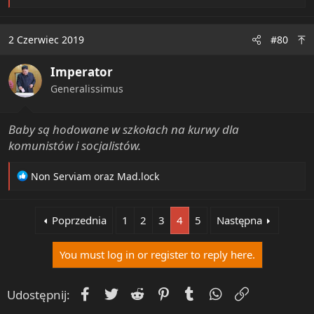
promując wyłącznie heteroseksualne rozpasanie.
e
a
c
2 Czerwiec 2019
#80
t
i
Imperator
o
n
Generalissimus
s
:
Baby są hodowane w szkołach na kurwy dla
komunistów i socjalistów.
R
Non Serviam
oraz
Mad.lock
e
a
c
Poprzednia
1
2
3
4
5
Następna
t
i
You must log in or register to reply here.
o
n
s
Facebook
Twitter
Reddit
Pinterest
Tumblr
WhatsApp
Umieść Lin
Udostępnij:
: