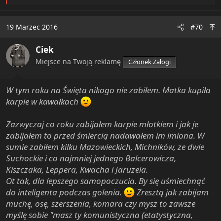
e
a
c
19 Marzec 2016
#70
t
i
Ciek
o
n
Miejsce na Twoją reklamę
Członek Załogi
s
:
W tym roku na Święta nikogo nie zabiłem. Matka kupiła
karpie w kawałkach
Zazwyczaj co roku zabijałem karpie młotkiem i jak je
zabijałem to przed śmiercią nadawałem im imiona. W
sumie zabiłem kilku Mazowieckich, Michników, ze dwie
Suchockie i co najmniej jednego Balcerowicza,
Kiszczaka, Leppera, Kwacha i Jaruzela.
Ot tak, dla lepszego samopoczucia. By się uśmiechnąć
do inteligenta podczas golenia.
Zresztą jak zabijam
muchę, osę, szerszenia, komara czy mysz to zawsze
myślę sobie "masz ty komunistyczna (etatystyczna,