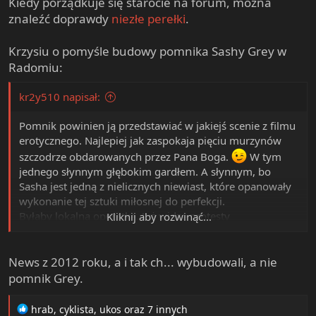
Kiedy porządkuje się starocie na forum, można
znaleźć doprawdy
niezłe perełki
.
Krzysiu o pomyśle budowy pomnika Sashy Grey w
Radomiu:
kr2y510 napisał:
Pomnik powinien ją przedstawiać w jakiejś scenie z filmu
erotycznego. Najlepiej jak zaspokaja pięciu murzynów
szczodrze obdarowanych przez Pana Boga.
W tym
jednego słynnym głębokim gardłem. A słynnym, bo
Sasha jest jedną z nielicznych niewiast, które opanowały
wykonanie tej sztuki miłosnej do perfekcji.
Byłaby lokalna operetka. Już widzę protesty
Kliknij aby rozwinąć...
rozmodlonych niewiast nasłanych przez lokalnego
biskupa a uzbrojonych w różańce i moherowe berety, czy
napierdalanki NOP-u z psiarnią broniącą pomnika. Do
News z 2012 roku, a i tak ch... wybudowali, a nie
tego protesty zawodowych gejów i trans-shemali z
pomnik Grey.
Biedroniem i Grodzkiem na czele zbulwersowanych tym,
że pomnik "wyklucza" te środowiska przedstawiając i
R
hrab
,
cyklista
,
ukos
oraz 7 innych