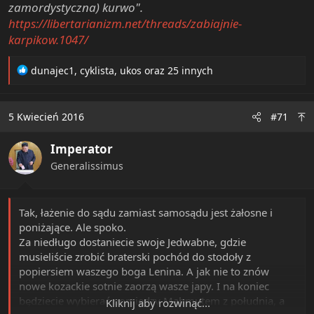
zamordystyczna) kurwo".
https://libertarianizm.net/threads/zabiajnie-
karpikow.1047/
R
dunajec1
,
cyklista
,
ukos
oraz 25 innych
e
a
c
5 Kwiecień 2016
#71
t
i
Imperator
o
n
Generalissimus
s
:
Tak, łażenie do sądu zamiast samosądu jest żałosne i
poniżające. Ale spoko.
Za niedługo dostaniecie swoje Jedwabne, gdzie
musieliście zrobić braterski pochód do stodoły z
popiersiem waszego boga Lenina. A jak nie to znów
nowe kozackie sotnie zaorzą wasze japy. I na koniec
będziecie wybierać pomiędzy Mahmutem z południa, a
Kliknij aby rozwinąć...