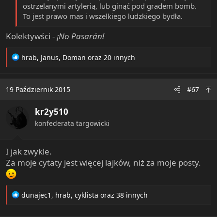
ostrzelanymi artylerią, lub ginąć pod gradem bomb.
To jest prawo mas i wszelkiego ludzkiego bydła.
Kolektywści -
¡No Pasarán!
R
hrab
,
Janus
,
Doman
oraz 20 innych
e
a
c
19 Październik 2015
#67
t
i
kr2y510
o
n
konfederata targowicki
s
:
I jak zwykle.
Za moje cytaty jest więcej lajków, niż za moje posty.
R
dunajec1
,
hrab
,
cyklista
oraz 38 innych
e
a