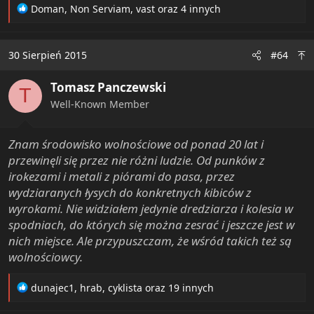
R
Doman
,
Non Serviam
,
vast
oraz 4 innych
e
a
c
30 Sierpień 2015
#64
t
i
Tomasz Panczewski
o
T
n
Well-Known Member
s
:
Znam środowisko wolnościowe od ponad 20 lat i
przewinęli się przez nie różni ludzie. Od punków z
irokezami i metali z piórami do pasa, przez
wydziaranych łysych do konkretnych kibiców z
wyrokami. Nie widziałem jedynie dredziarza i kolesia w
spodniach, do których się można zesrać i jeszcze jest w
nich miejsce. Ale przypuszczam, że wśród takich też są
wolnościowcy.
R
dunajec1
,
hrab
,
cyklista
oraz 19 innych
e
a