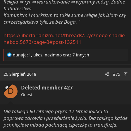
Religia ⇒ ryt ⇒ warunkowanie ⇒ wyprany mózg. Żadne
bohaterstwo.
Komunizm i marksizm to takie same religie jak islam czy
chrześcijaństwo tyle, że bez Boga. "
https://libertarianizm.net/threads/...ycznego-charlie-
hebdo.5673/page-3#post-132511
R
dunajec1
,
ukos
,
nazimno
oraz 7 innych
e
a
c
26 Sierpień 2018
#75
t
i
Deleted member 427
o
OP
D
n
Guest
s
:
D
l
a takiego 80-letniego pryka 12-letnia lolitka to
poprawa zdrowia i przedłużenie życia. Dla takiego każde
pchnięcie w młodą pachnącą cipeczkę to transfuzja.