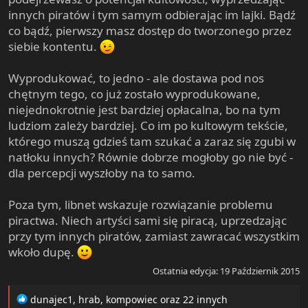
innych piratów i tym samym odbierając im lajki. Bądź
co bądź, pierwszy masz dostęp do tworzonego przez
siebie kontentu.
Wyprodukować, to jedno - ale dostawa pod nos
chętnym tego, co już zostało wyprodukowane,
niejednokrotnie jest bardziej opłacalna, bo na tym
ludziom zależy bardziej. Co im po kultowym tekście,
którego muszą gdzieś tam szukać a zaraz się zgubi w
natłoku innych? Równie dobrze mogłoby go nie być -
dla percepcji wyszłoby na to samo.
Poza tym, libnet wskazuje rozwiązanie problemu
piractwa. Niech artyści sami się piracą, uprzedzając
przy tym innych piratów, zamiast zawracać wszystkim
wkoło dupę.
Ostatnia edycja:
19 Październik 2015
R
dunajec1
,
hrab
,
kompowiec
oraz 22 innych