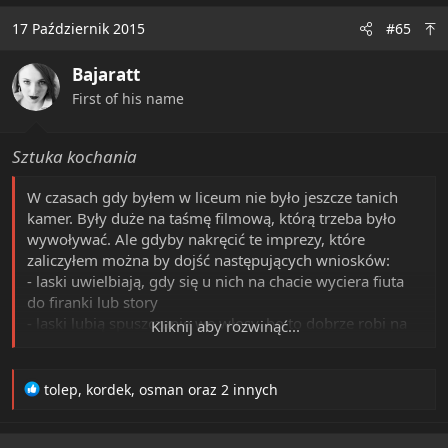
c
17 Październik 2015
#65
t
i
Bajaratt
o
n
First of his name
s
:
Sztuka kochania
W czasach gdy byłem w liceum nie było jeszcze tanich
kamer. Były duże na taśmę filmową, którą trzeba było
wywoływać. Ale gdyby nakręcić te imprezy, które
zaliczyłem można by dojść następujących wniosków:
- laski uwielbiają, gdy się u nich na chacie wyciera fiuta
do firanki lub story
- laski lubią spuszczanie we włosy, bo to dobrze robi na
Kliknij aby rozwinąć...
cebulki
- laski lubią spuszczanie na twarz, bo to dobrze robi na
cerę
R
tolep
,
kordek
,
osman
oraz 2 innych
- laski lubią też łykać, bo to dobrze robi na twarde jędrne
e
a
piersi
c