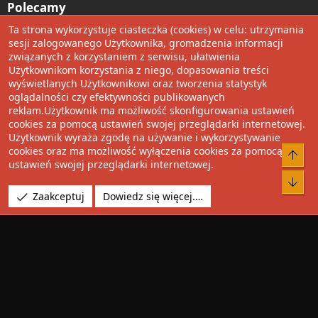
Polecamy
Ta strona wykorzystuje ciasteczka (cookies) w celu: utrzymania
Wolnościowe cytaty
sesji zalogowanego Użytkownika, gromadzenia informacji
związanych z korzystaniem z serwisu, ułatwienia
Użytkownikom korzystania z niego, dopasowania treści
Udostępnij
wyświetlanych Użytkownikowi oraz tworzenia statystyk
oglądalności czy efektywności publikowanych
Facebook
Twitter
Reddit
Pinterest
Tumblr
WhatsApp
Umieść Link
reklam.Użytkownik ma możliwość skonfigurowania ustawień
cookies za pomocą ustawień swojej przeglądarki internetowej.
Użytkownik wyraża zgodę na używanie i wykorzystywanie
cookies oraz ma możliwość wyłączenia cookies za pomocą
®
Community platform by XenForo
© 2010-2022 XenForo Ltd.
Do 
ustawień swojej przeglądarki internetowej.
Design by:
Pixel Exit
Bot
Tłumaczenie wykonane przez
XboxForum.pl
. |
Media embeds
Zaakceptuj
Dowiedz się więcej.…
via s9e/MediaSites