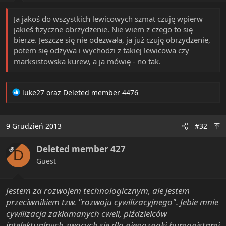
:
Ja jakoś do wszystkich lewicowych szmat czuję wpierw
jakieś fizyczne obrzydzenie. Nie wiem z czego to się
bierze. Jeszcze się nie odezwała, ja już czuję obrzydzenie,
potem się odzywa i wychodzi z takiej lewicowa czy
marksistowska kurew, a ja mówię - no tak.
R
luke27
oraz
Deleted member 4476
e
a
c
9 Grudzień 2013
#32
t
i
Deleted member 427
o
OP
D
n
Guest
s
:
Jestem za rozwojem technologicznym, ale jestem
przeciwnikiem tzw. "rozwoju cywilizacyjnego". Jebie mnie
cywilizacja zakłamanych cweli, piździelców
intelektualnych zwących się dla niepoznaki humanistami