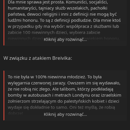
ta piękna mowa popłynie w świat z trybuny
Dla mnie sprawa jest prosta. Komuniści, socjaliści,
Inną taktyką jest odcinanie się od bydła. Na imprezach
humanitaryści, tajniacy służb wszelakich, pachołki
należy wprowadzić toasty "na pohybel". Np. ktoś
państwa, dewoci religijni i inni z definicji nie mogą być
wygłasza toast: "Na pohybel czerwonym skurwysynom,
ludźmi honoru. To są z definicji podludzie. Dla mnie ktoś
jej psia maci XXX i cweluchowi YYY. Oby te kurwy i cwele
w przypadku gdy ma wybór: współpraca z służbami lub
zawisły na latarniach na jelitach własnego potomstwa! Na
zabicie 100 niewinnych dzieci, wybiera zabicie
pohybel! (chór imprezowiczów) Na pohybel!" Toasty
niewinnych dzieci, nadal może być człowiekiem honoru,
Kliknij aby rozwinąć...
mogą być naprawdę fajną zabawą.
choć będzie mordercą. Ja wyznaję też zasadę: "Honor na
Można też wprowadzić nowe zwyczaje. Np. nakłuwanie
prawo - Bogowie na lewo"
kukły znienawidzonego polityka w Andrzejki ("która
W związku z atakiem Breivika:
panna gnoja nie ukłuje - to ją żaden chłop w dziurkę nie
ukłuje"). Ruszmy mózgownice i do dzieła.
To nie była w 100% niewinna młodzież. To była
wylęgarnia czerwonej zarazy. Owszem im się wydawało,
że nie robią nic złego. Ale talibom, którzy podkładają
bomby w autobusach i metrach Londynu oraz izraelskim
żołnierzom strzelającym do palestyńskich kobiet i dzieci
wydaje się dokładnie to samo. Oni też myślą, że robią
dobrze!
Kliknij aby rozwinąć...
Niech mają chwilę refleksji nad swym postępowaniem.