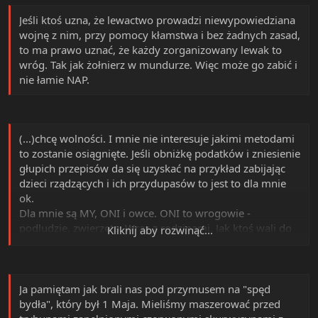
A krytykując to uważasz, że naród ma gnić w tym
czerwonym syfie
bez żadnej nadziei
na cokolwiek?
Jeśli ktoś uzna, że lewactwo prowadzi niewypowiedziana
Czy myślisz, że obalenie rządu tych czerwonych
wojnę z nim, przy pomocy kłamstwa i bez żadnych zasad,
skurwysynów będzie bez ofiar?
to ma prawo uznać, że każdy zorganizowany lewak to
Bo jak czytam o aksjomatycznym pacyfizmie, to dostaję
wróg. Tak jak żołnierz w mundurze. Więc może go zabić i
kurwicy i odnoszę wrażenie, że aksjomatolodzy robią
nie łamie NAP.
wszystko, by wmówić pozostałym, że należy robić tylko
aksjomatami (według ich porypanej interpretacji), po to
by ONI w międzyczasie mogli nas całkiem zniszczyć.
(...)chcę wolności. I mnie nie interesuje jakimi metodami
Powiem Ci tak. Jak dziś policyjny pies może za parę
to zostanie osiągnięte. Jeśli obniżkę podatków i zniesienie
gramulców baki wsadzić bezkarnie jakiegoś dzieciaka do
głupich przepisów da się uzyskać na przykład zabijając
paki i zniszczyć mu życie albo gorzej, przecwelić go na
dzieci rządzących i ich przydupasów to jest to dla mnie
kapusia hańbiąc nieodwracalnie jego honor do końca
ok.
życia, to mnie bierze kurwica. A jak jakiemuś psu odjebią
Dla mnie są MY, ONI i owce. ONI to wrogowie -
dzieciaka to się cieszę, bo widzę, że pały nie są bezkarne.
podludzie, zwierzęta. Wraz z rodzinami. Jak ktoś wali do
Kliknij aby rozwinąć...
Jak Tim McVeigh pomścił holokaust w Waco robiąc im
nich, czyli wrogów, to mi to absolutnie nie przeszkadza.
bombing w Oklahoma City, to ja się cieszyłem. Bo tacy
Tak jak za czasów Wojny Niepodległościowej USA kiedy
ludzie jak on przywracają zwykłym ludziom nadzieję i
linczowano wszystkich wrogów wraz z rodzinami. Dla
wiarę w człowieka.
mnie Tim McVeigh jest bohaterem. Ja nie jestem
Ja pamiętam jak brali nas pod przymusem na "spęd
politykiem i nie muszę ukrywać faktu, że się cieszyłem
bydła", który był 1 Maja. Mieliśmy maszerować przed
jak zrobił zamach. Nikt przyzwoity nie idzie pracować do