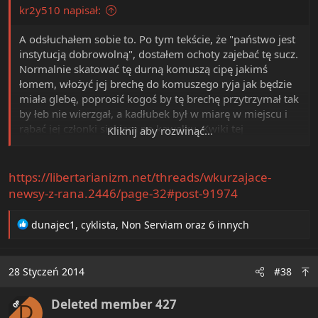
kr2y510 napisał:
A odsłuchałem sobie to. Po tym tekście, że "państwo jest
instytucją dobrowolną", dostałem ochoty zajebać tę sucz.
Normalnie skatować tę durną komuszą cipę jakimś
łomem, włożyć jej brechę do komuszego ryja jak będzie
miała glebę, poprosić kogoś by tę brechę przytrzymał tak
by łeb nie wierzgał, a kadłubek był w miarę w miejscu i
rąbać jej członki siekierą po kawałku. Kwiki tej
Kliknij aby rozwinąć...
szlachtowanej durnej istoty byłyby muzyką sławiącą
Jahwe, Pierona, wszystkich Bogów księcia Lucyfera i inne
byty odpowiedzialne za logikę.
Po takiej akcji
https://libertarianizm.net/threads/wkurzajace-
miałbym stokroć lepszą karmę.
Nowe gacie trzeba by
newsy-z-rana.2446/page-32#post-91974
przez to kupić - trudno. Trzeba by też było wziąć
dodatkowy prysznic i się przebrać - trudno.
R
dunajec1
,
cyklista
,
Non Serviam
oraz 6 innych
e
a
c
28 Styczeń 2014
#38
t
i
Deleted member 427
o
OP
D