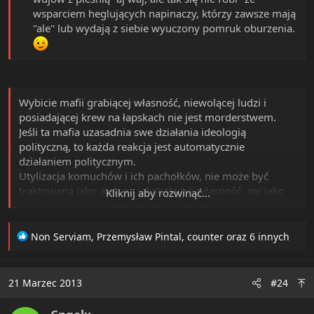
- kapłanów czyli głównych ideologów i prowokatorów. Ta
wsparciem heglujących napinaczy, którzy zawsze mają
zaraza mogła się narodzić jedynie dzięki
"ale" lub wydają z siebie wyuczony pomruk oburzenia.
humanitaryzmowi i innym ideom. Przykładowo takie
socjalistyczne gówno jak Bismarck robiło w młodości
wiele głupot (np. dwa razy ogłaszało bankructwo z
powodu kasyna i alkoholu). Ale gdyby choć część z tego
zrobiło na Dzikim Zachodzie, w stanach południowych
Wybicie mafii grabiącej własność, niewolącej ludzi i
czy w Afganistanie to by zostało wyeliminowane.
posiadającej krew na łapskach nie jest morderstwem.
Podobnie Che, Lenin czy Trocki.
Jeśli ta mafia uzasadnia swe działania ideologią
polityczną, to każda reakcja jest automatycznie
działaniem politycznym.
Utylizacja komuchów i ich pachołków, nie może być
traktowana jako atak na jakąkolwiek własność, ani jako
Kliknij aby rozwinąć...
morderstwo.
R
Non Serviam
,
Przemysław Pintal
,
counter
oraz 6 innych
e
a
c
21 Marzec 2013
#24
t
i