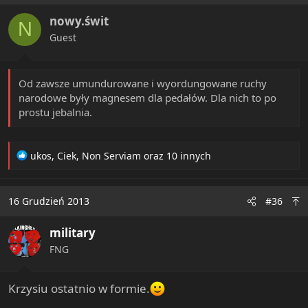
i
nowy.świt
o
N
n
Guest
s
:
Od zawsze umundurowane i wyordungowane ruchy
narodowe były magnesem dla pedałów. Dla nich to po
prostu jebalnia.
R
ukos
,
Ciek
,
Non Serviam
oraz 10 innych
e
a
c
16 Grudzień 2013
#36
t
i
military
o
n
FNG
s
:
Krzysiu ostatnio w formie.