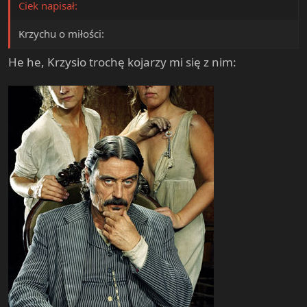
Ciek napisał:
e
r
Krzychu o miłości:
He he, Krzysio trochę kojarzy mi się z nim: