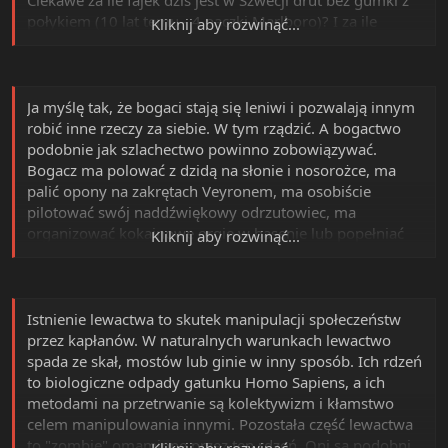
połykiem (10 lat temu - 4 paczki Marlboro)? I za ile
Kliknij aby rozwinąć...
flaszek wódki/piwa/wina jest full service?
Ja myślę tak, że bogaci stają się leniwi i pozwalają innym
robić inne rzeczy za siebie. W tym rządzić. A bogactwo
podobnie jak szlachectwo powinno zobowiązywać.
Bogacz ma polować z dzidą na słonie i nosorożce, ma
palić opony na zakrętach Veyronem, ma osobiście
pilotować swój naddźwiękowy odrzutowiec, ma
organizować kokainowe orgie w basenie lub popełniać
Kliknij aby rozwinąć...
podobne ryzykowne głupoty. A nie zamieniać się w
miękką pipę.
Istnienie lewactwa to skutek manipulacji społeczeństw
przez kapłanów. W naturalnych warunkach lewactwo
spada ze skał, mostów lub ginie w inny sposób. Ich rdzeń
to biologiczne odpady gatunku Homo Sapiens, a ich
metodami na przetrwanie są kolektywizm i kłamstwo
celem manipulowania innymi. Pozostała część lewactwa
to "zombie" omamione przez ten rdzeń. Oni są podobni
Kliknij aby rozwinąć...