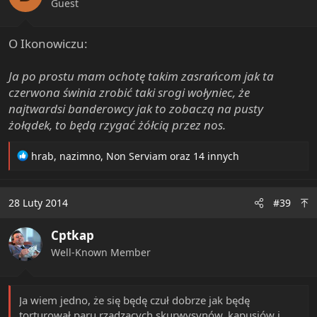
n
Guest
s
:
O Ikonowiczu:
Ja po prostu mam ochotę takim zasrańcom jak ta
czerwona świnia zrobić taki srogi wołyniec, że
najtwardsi banderowcy jak to zobaczą na pusty
żołądek, to będą rzygać żółcią przez nos.
R
hrab
,
nazimno
,
Non Serviam
oraz 14 innych
e
a
c
28 Luty 2014
#39
t
i
Cptkap
o
n
Well-Known Member
s
:
Ja wiem jedno, że się będę czuł dobrze jak będę
torturował paru rządzących skurwysynów, kapusiów i