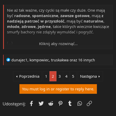
Nie aż tak ważne, czy cycki są małe czy duże. One mają
być
radosne
,
spontaniczne
,
zawsze gotowe
, mają
z
nadzieją patrzeć w przyszłość
, mają być
naturalne
,
młode
,
zdrowe
,
jędrne
, takie których wiecznie kwiczące
smurfy bachory nie zdążyły wymuldać i pogryźć.
(...)
Kliknij aby rozwinąć...
Właśnie, znów te niebieskie smurfy kwiczące bachory!
Nie mogą ewoluować i się nauczyć, że cycki służą do
R
dunajec1
,
kompowiec
,
truskakwa
oraz 16 innych
macania i obcierania wuja, a nie do obgryzania i
e
a
muldania? Ze smoczka ssać kwiczące gnojki, a nie z
c
cycka. Poza tym cycki są dla starszych, a nie dla was.
Poprzednia
1
2
3
4
5
Następna
t
Klakierku! Gdzie jesteś?
i
You must log in or register to reply here.
o
n
s
Facebook
Twitter
Reddit
Pinterest
Tumblr
WhatsApp
Umieść Lin
Udostępnij:
: