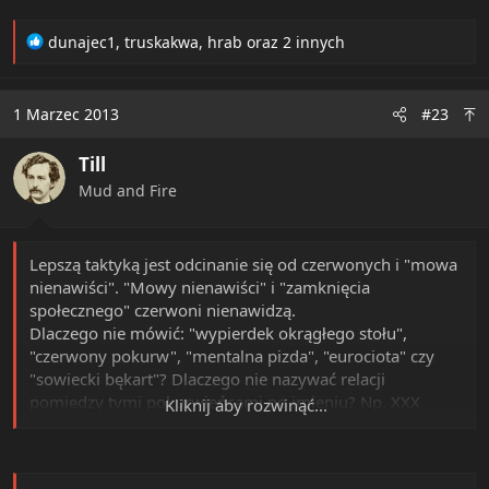
grzecznie podwijają ogon i rozpływają się w niebyt.
Magia.
R
dunajec1
,
truskakwa
,
hrab
oraz 2 innych
e
a
c
1 Marzec 2013
#23
t
i
Till
o
n
Mud and Fire
s
:
Lepszą taktyką jest odcinanie się od czerwonych i "mowa
nienawiści". "Mowy nienawiści" i "zamknięcia
społecznego" czerwoni nienawidzą.
Dlaczego nie mówić: "wypierdek okrągłego stołu",
"czerwony pokurw", "mentalna pizda", "eurociota" czy
"sowiecki bękart"? Dlaczego nie nazywać relacji
pomiędzy tymi pokurwieńcami po imieniu? Np. XXX
Kliknij aby rozwinąć...
(poseł) "jest cwelem" YYY (człowiek służb)? Należy tę
mowę wprowadzić na salony. Jak komuś się uda
przełamać blokadę i wejść do sejmu czy senatu, to niech