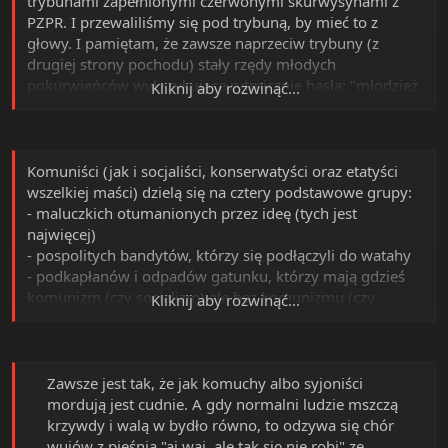
trybunami zapełnionymi czerwonymi skurwysynami z
agencji zajmującej się kontrolą broni, papierosów i
PZPR. I przewaliliśmy się pod trybuną, by mieć to z
alkoholu. Barachło nie musi się rozmnażać.
głowy. I pamiętam, że zawsze naprzeciw trybuny (z
drugiej strony pochodu) stały rzędy młodych
pokurwieńców wykrzykujące rytmicznie hasła: "młodzież
Kliknij aby rozwinąć...
- partia, młodzież - partia, młodzież - partia....". Dla nas
były to cwele do odjebania. Gdyby ktoś tych podludzi
odjebał bylibyśmy
szczęśliwi
. Tak szczęśliwi!
Komuniści (jak i socjaliści, konserwatyści oraz etatyści
wszelkiej maści) dzielą się na cztery podstawowe grupy:
- maluczkich otumanionych przez ideę (tych jest
najwięcej)
- pospolitych bandytów, którzy się podłączyli do watahy
- podkapłanów i odpadów gatunku, którzy mają gdzieś
komunizm (czy socjalizm) ale bez komunizmu (czy
Kliknij aby rozwinąć...
innego g..) zdechliby z głodu lub mieliby gorzej. Oni nie
chcą kraść i bruździć totalnie ale tylko tak trochę – dla
siebie. Ideologię dorabiają do swego stylu życia. Chcą
uchodzić za "dobrego komunistę", "dobrego socjalistę",
Zawsze jest tak, że jak komuchy albo syjoniści
"dobrego ubeka", "dobrego księdza" czy "współczującego
mordują jest cudnie. A gdy normalni ludzie mszczą
i rozumiejącego racje drugiej strony etatystę".
krzywdy i walą w bydło równo, to odzywa się chór
(przedstawiciele: E.Gierek, B.Geremek...)
wujów z pieśnią "aj waj, ale tak się nie robi" ze