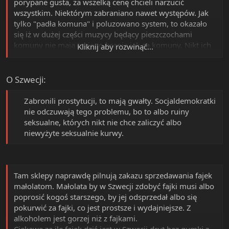
porypane gusta, za wszelką cenę chcieli narzucić
wszystkim. Niektórym zabraniano nawet występów. Jak
tylko "padła komuna" i poluzowano system, to okazało
się iż w dużej części muzycy będący pieszczochami
komuny nie mają takiego brania jak za komuny. Nikt ich
Kliknij aby rozwinąć...
nie kupuje i nikt ich nie słucha. Nagle wielkie gwiazdy
estrady, zostały totalnie zaorane przez nikomu nie znaną
Cycolinę z przebojem "Mydełko Fa". Tak, "cała Polska"
O Szwecji:
przez rok słuchała "Mydełko Fa" wydawane przez nie
wiadomo kogo, na kasetach. I gdy niedawno
Zabronili prostytucji, to mają gwałty. Socjaldemokratki
obdzwoniono "twórców kultury" jakimś oficerem
nie odczuwają tego problemu, bo to albo ruiny
prowadzącym albo "kimś z firmy" z informacją, że jest
seksualne, których nikt nie chce zaliczyć albo
nowa partia która będzie "wspierać kulturę", twórczynie
niewyżyte seksualnie kurwy.​
kultury przyleciały na uszach do pewnego polityka
gustującego w dewiantach seksualnych i oblepiły go jak
muchy gówno.
Tam sklepy naprawdę pilnują zakazu sprzedawania fajek
małolatom. Małolata by w Szwecji zdobyć fajki musi albo
poprosić kogoś starszego, by jej odsprzedał albo się
pokurwić za fajki, co jest prostsze i wydajniejsze. Z
alkoholem jest gorzej niż z fajkami.
Ciekawe za ile fajek dziś jest w Szwecji drut bez gumki z