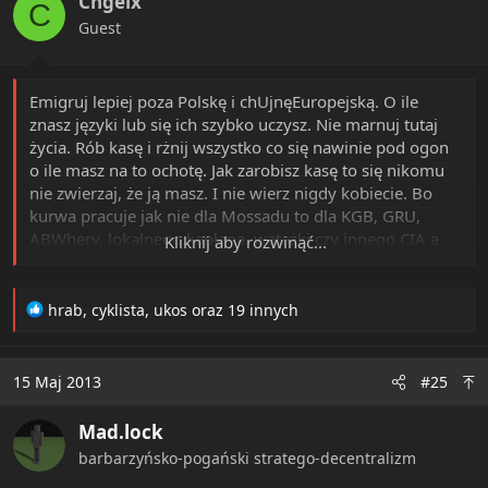
Cngelx
o
C
n
Guest
s
:
Emigruj lepiej poza Polskę i chUjnęEuropejską. O ile
znasz języki lub się ich szybko uczysz. Nie marnuj tutaj
życia. Rób kasę i rżnij wszystko co się nawinie pod ogon
o ile masz na to ochotę. Jak zarobisz kasę to się nikomu
nie zwierzaj, że ją masz. I nie wierz nigdy kobiecie. Bo
kurwa pracuje jak nie dla Mossadu to dla KGB, GRU,
ABWhery, lokalnego kapłana, watażki czy innego CIA a
Kliknij aby rozwinąć...
jak nie to jest ruiną seksualną. Nie dotyczy to naszych
matek i sióstr, które to z definicji ani kurwami ani ruinami
seksualnymi być nie mogą.
R
hrab
,
cyklista
,
ukos
oraz 19 innych
e
a
c
15 Maj 2013
#25
t
i
Mad.lock
o
n
barbarzyńsko-pogański stratego-decentralizm
s