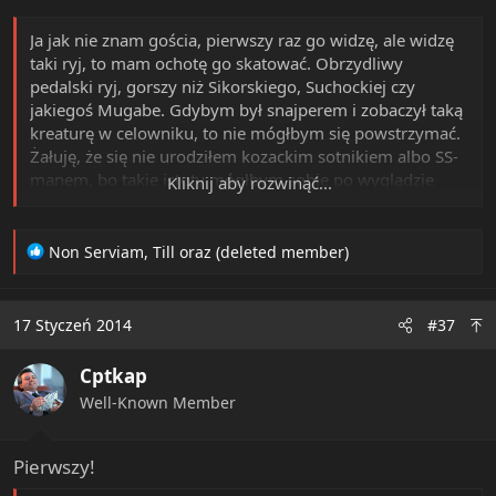
Ja jak nie znam gościa, pierwszy raz go widzę, ale widzę
taki ryj, to mam ochotę go skatować. Obrzydliwy
pedalski ryj, gorszy niż Sikorskiego, Suchockiej czy
jakiegoś Mugabe. Gdybym był snajperem i zobaczył taką
kreaturę w celowniku, to nie mógłbym się powstrzymać.
Żałuję, że się nie urodziłem kozackim sotnikiem albo SS-
manem, bo takie istoty mógłbym sobie po wyglądzie
Kliknij aby rozwinąć...
zabijać w dużych ilościach, będąc cały czas na prawie.
Miałbym lepszą karmę.
R
Non Serviam
,
Till
oraz
(deleted member)
e
a
c
17 Styczeń 2014
#37
t
i
Cptkap
o
n
Well-Known Member
s
:
Pierwszy!