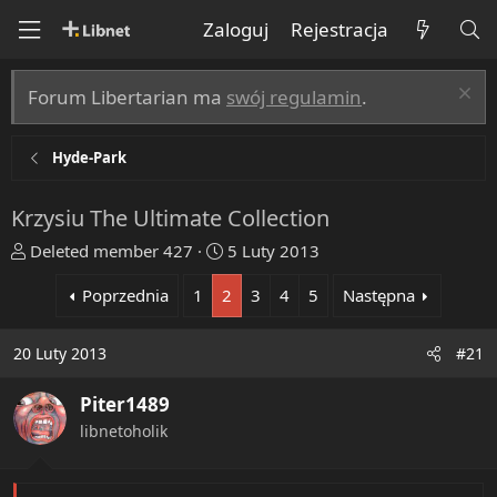
Zaloguj
Rejestracja
Forum Libertarian ma
swój regulamin
.
Hyde-Park
Krzysiu The Ultimate Collection
T
R
Deleted member 427
5 Luty 2013
h
o
Poprzednia
1
2
3
4
5
Następna
r
z
e
p
a
o
20 Luty 2013
#21
d
c
s
z
Piter1489
t
ę
libnetoholik
a
t
r
y
t