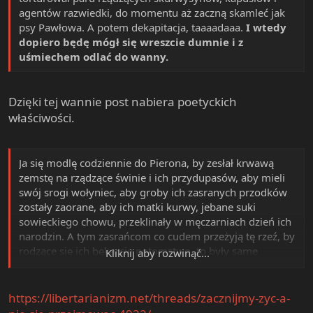
agentów razwiedki, do momentu aż zaczną skamleć jak
psy Pawłowa. A potem dekapitacja, taaaadaaa.
I wtedy
dopiero będę mógł się wreszcie dumnie i z
uśmiechem odlać do wanny.
Dzięki tej wannie post nabiera poetyckich
właściwości.
Ja się modlę codziennie do Pierona, by zesłał krwawą
zemstę na rządzące świnie i ich przydupasów, aby mieli
swój srogi wołyniec, aby groby ich zasranych przodków
zostały zaorane, aby ich matki kurwy, jebane suki
sowieckiego chowu, przeklinały w męczarniach dzień ich
narodzin. A tym zasrańcom co cudem przeżyją tę rzeź, by
rodzące się ich bękarcie potomstwo, to były same
Kliknij aby rozwinąć...
niedorozwinięte umysłowo potwory. By geny
czerwonych zasrańców i ubeckiej opriczniny zniknęły ze
Sławskich Ziem.
https://libertarianizm.net/threads/zacznijmy-zyc-a-