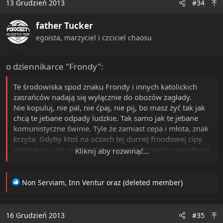
13 Grudzień 2013
#34
father Tucker
egoista, marzyciel i czciciel chaosu
o dziennikarce "Frondy":
Te środowiska spod znaku Frondy i innych katolickich
zasrańców nadają się wyłącznie do obozów zagłady.
Nie kopuluj, nie pal, nie ćpaj, nie pij, bo masz żyć tak jak
chcą te jebane odpady ludzkie. Tak samo jak te jebane
komunistyczne świnie. Tyle że zamiast cepa i młota, znak
krzyża. Gdyby ktoś na oczach tej durnej frondowej cipy
odjebał jej całą rodzinę, to naprawdę szczerze cieszyłbym
Kliknij aby rozwinąć...
się.
R
Non Serviam
,
Inn Ventur
oraz
(deleted member)
e
a
c
16 Grudzień 2013
#35
t