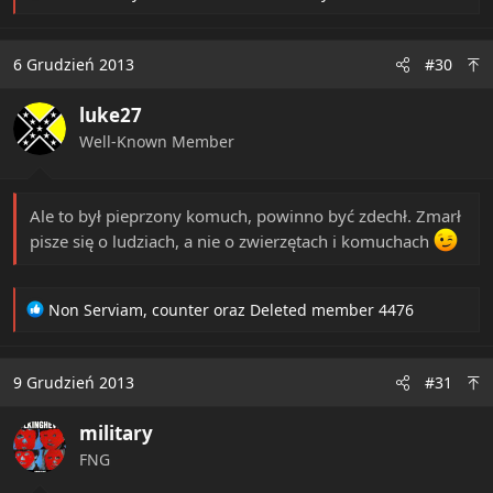
e
a
c
6 Grudzień 2013
#30
t
i
luke27
o
n
Well-Known Member
s
:
Ale to był pieprzony komuch, powinno być zdechł. Zmarł
pisze się o ludziach, a nie o zwierzętach i komuchach
R
Non Serviam
,
counter
oraz
Deleted member 4476
e
a
c
9 Grudzień 2013
#31
t
i
military
o
n
FNG
s