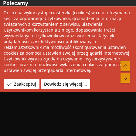
Polecamy
Ta strona wykorzystuje ciasteczka (cookies) w celu: utrzymania
Wolnościowe cytaty
sesji zalogowanego Użytkownika, gromadzenia informacji
związanych z korzystaniem z serwisu, ułatwienia
Użytkownikom korzystania z niego, dopasowania treści
Udostępnij
wyświetlanych Użytkownikowi oraz tworzenia statystyk
oglądalności czy efektywności publikowanych
Facebook
Twitter
Reddit
Pinterest
Tumblr
WhatsApp
Umieść Link
reklam.Użytkownik ma możliwość skonfigurowania ustawień
cookies za pomocą ustawień swojej przeglądarki internetowej.
Użytkownik wyraża zgodę na używanie i wykorzystywanie
cookies oraz ma możliwość wyłączenia cookies za pomocą
®
Community platform by XenForo
© 2010-2022 XenForo Ltd.
ustawień swojej przeglądarki internetowej.
Design by:
Pixel Exit
Tłumaczenie wykonane przez
XboxForum.pl
. |
Media embeds
Zaakceptuj
Dowiedz się więcej.…
via s9e/MediaSites