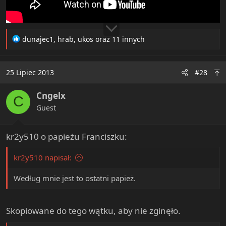
R
dunajec1
,
hrab
,
ukos
oraz 11 innych
e
a
c
25 Lipiec 2013
#28
t
i
Cngelx
o
C
n
Guest
s
:
kr2y510 o papieżu Franciszku:
kr2y510 napisał:
Według mnie jest to ostatni papież.
Skopiowane do tego wątku, aby nie zginęło.