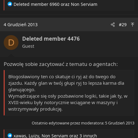
R
Deleted member 6960
oraz
Non Serviam
e
a
c
4 Grudzień 2013
#29
t
i
Deleted member 4476
o
D
n
Guest
s
:
Pozwolę sobie zacytować z tematu o agentach:
Błogosławiony ten co skatuje ci ryj aż do twego do
zjazdu. Każdy glan w twój głupi ryj to lepsza karma dla
glanującego.
Wymądrzające się osły pozbawione logiki, takie jak ty, w
XVIII-wieku były notorycznie wciągane w maszyny i
wstrzymywały produkcję.
Ostatnio edytowane przez moderatora:
5 Grudzień 2013
R
xawas
,
Luizy
,
Non Serviam
oraz 3 innych