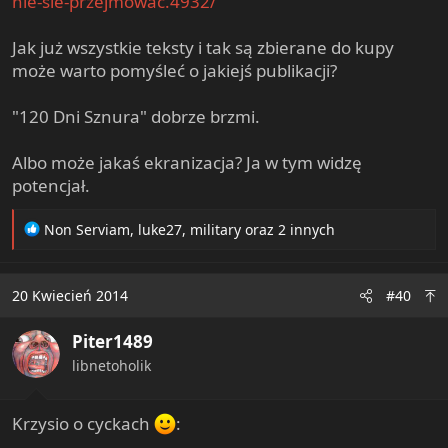
nie-sie-przejmowac.4932/
Jak już wszystkie teksty i tak są zbierane do kupy
może warto pomyśleć o jakiejś publikacji?
"120 Dni Sznura" dobrze brzmi.
Albo może jakaś ekranizacja? Ja w tym widzę
potencjał.
R
Non Serviam
,
luke27
,
military
oraz 2 innych
e
a
c
20 Kwiecień 2014
#40
t
i
Piter1489
o
n
libnetoholik
s
:
Krzysio o cyckach
: