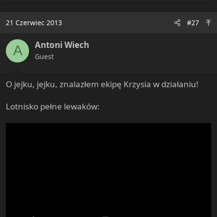
a
c
21 Czerwiec 2013
#27
t
i
Antoni Wiech
o
A
n
Guest
s
:
O jejku, jejku, znalazłem ekipę Krzysia w działaniu!
Lotnisko pełne lewaków: