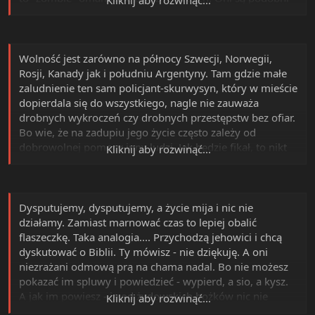
do większości religijnych porypów, bo są podobnie
manipulowani.
Wolność jest zarówno na północy Szwecji, Norwegii,
Rosji, Kanady jak i południu Argentyny. Tam gdzie małe
zaludnienie ten sam policjant-skurwysyn, który w mieście
dopierdala się do wszystkiego, nagle nie zauważa
drobnych wykroczeń czy drobnych przestępstw bez ofiar.
Bo wie, że na zadupiu jego życie często zależy od
dobrowolnej pomocy inny ludzi. Jak będzie fikał, to nikt
Kliknij aby rozwinąć...
mu nie pomoże i ludzie pozwolą mu umrzeć w
cierpieniu.
Dysputujemy, dysputujemy, a życie mija i nic nie
działamy. Zamiast marnować czas to lepiej obalić
flaszeczkę. Taka analogia.... Przychodzą jehowici i chcą
dyskutować o Biblii. Ty mówisz - nie dziękuję. A oni
niezrażani odmową prą na chama nadal. Bo nie możesz
pokazać im spluwy i powiedzieć - wypierd, a sio, a kysz.
A jak im powiesz - ja od żydowskich bożków nic nie
Kliknij aby rozwinąć...
kupuję. Lub coś innego w niechrześcijańskim guście, to