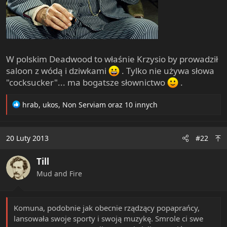
W polskim Deadwood to właśnie Krzysio by prowadził
saloon z wódą i dziwkami
. Tylko nie używa słowa
"cocksucker"... ma bogatsze słownictwo
.
R
hrab
,
ukos
,
Non Serviam
oraz 10 innych
e
a
c
20 Luty 2013
#22
t
i
Till
o
n
Mud and Fire
s
:
Komuna, podobnie jak obecnie rządzący popaprańcy,
lansowała swoje sporty i swoją muzykę. Smrole ci swe