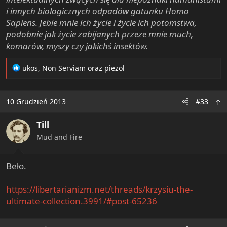
i innych biologicznych odpadów gatunku Homo
Sapiens. Jebie mnie ich życie i życie ich potomstwa,
podobnie jak życie zabijanych przeze mnie much,
komarów, myszy czy jakichś insektów.
R
ukos
,
Non Serviam
oraz
piezol
e
a
c
10 Grudzień 2013
#33
t
i
Till
o
n
Mud and Fire
s
:
Beło.
https://libertarianizm.net/threads/krzysiu-the-
ultimate-collection.3991/#post-65236