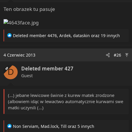
:
Ten obrazek tu pasuje
R
Deleted member 4476
,
Ardek
,
dataskin
oraz 19 innych
e
a
c
4 Czerwiec 2013
#26
t
i
Deleted member 427
o
OP
D
n
Guest
s
:
(...) jebane lewicowe świnie z kurew matek zrodzone
(albowiem idąc w lewactwo automatycznie kurwami swe
matki uczynili (...)
R
Non Serviam
,
Mad.lock
,
Till
oraz 5 innych
e