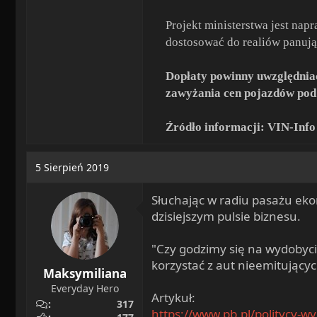
Projekt ministerstwa jest na
dostosować do realiów panując
Dopłaty powinny uwzględniać
zawyżania cen pojazdów pod 
Źródło informacji: VIN-Info
5 Sierpień 2019
Słuchając w radiu pasażu eko
dzisiejszym pulsie biznesu.
"Czy godzimy się na wydobycie
korzystać z aut nieemitującyc
Maksymiliana
Everyday Hero
Artykuł:
317
https://www.pb.pl/politycy-w