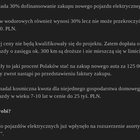
kłada 30% dofinansowanie zakupu nowego pojazdu elektryczneg
ów wodorowych również wynosi 30% lecz nie może przekroczyć
0. PLN.
 ceny nie będą kwalifikowały się do projektu. Zatem dopłata o
dy o zasięgu ok. 300 km są droższe i nie mieszczą się w limici
iły to jaki procent Polaków stać na zakup nowego auta za 125 
y zwrot nastąpi po przedstawieniu faktury zakupu.
nadal kosmiczna kwota dla niejednego gospodarstwa domowego 
azdy w wieku 7-10 lat w cenie do 25 tyś. PLN.
robi?
 do pojazdów elektrycznych już wpłynęło na rozszerzenie asort
".