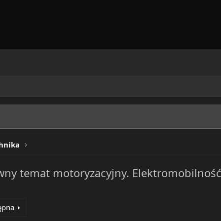
hnika
ówny temat motoryzacyjny. Elektromobilność
ępna