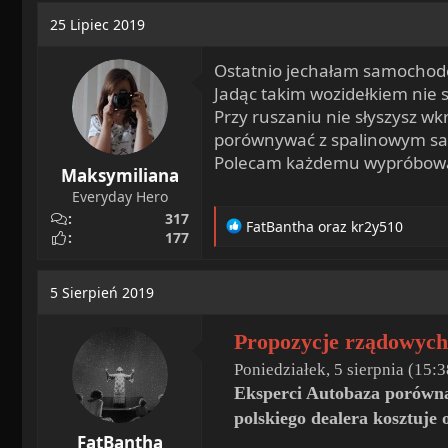
a
o
25 Lipiec 2019
d
c
s
z
Ostatnio jechałam samochode
t
ę
Jadąc takim wozidełkiem nie 
a
t
Przy ruszaniu nie słyszysz wkr
r
y
porównywać z spalinowym sam
t
Polecam każdemu wypróbować
e
Maksymiliana
r
Everyday Hero
317
R
FatBantha
oraz
kr2y510
177
e
a
c
5 Sierpień 2019
t
i
Propozycje rządowych 
o
n
Poniedziałek, 5 sierpnia (15:3
s
Eksperci Autobaza porówna
:
polskiego dealera kosztuje 
FatBantha