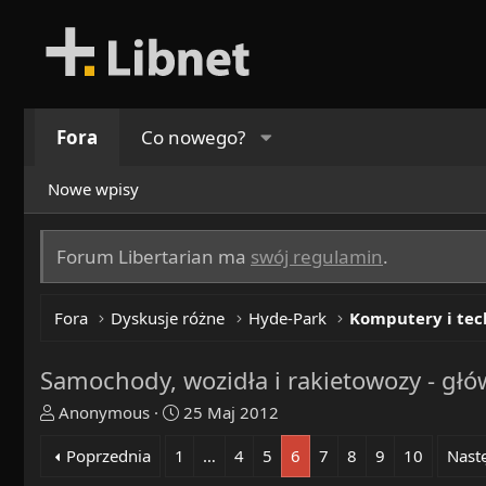
Fora
Co nowego?
Nowe wpisy
Forum Libertarian ma
swój regulamin
.
Fora
Dyskusje różne
Hyde-Park
Komputery i tec
Samochody, wozidła i rakietowozy - gł
T
R
Anonymous
25 Maj 2012
h
o
Poprzednia
1
…
4
5
6
7
8
9
10
Nast
r
z
e
p