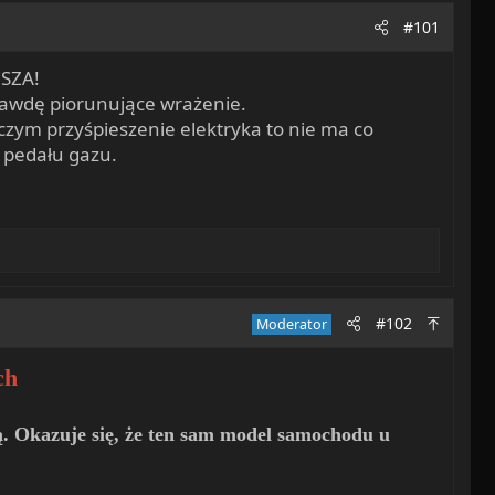
#101
ISZA!
prawdę piorunujące wrażenie.
y czym przyśpieszenie elektryka to nie ma co
 pedału gazu.
#102
Moderator
ch
. Okazuje się, że ten sam model samochodu u