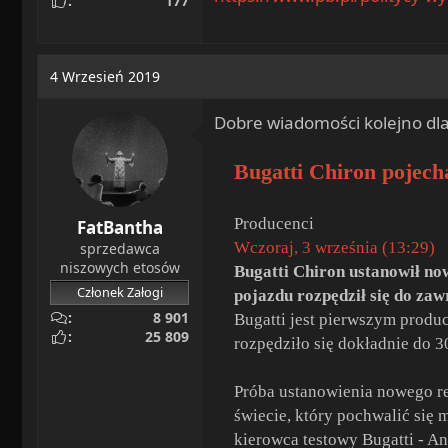
177
4 Wrzesień 2019
Dobre wiadomości kolejno dl
Bugatti Chiron pojech
Producenci
FatBantha
Wczoraj, 3 września (13:29)
sprzedawca
niszowych etosów
Bugatti Chiron ustanowił n
Członek Załogi
pojazdu rozpędził się do zaw
8 901
Bugatti jest pierwszym produ
25 809
rozpędziło się dokładnie do 3
Próba ustanowienia nowego re
świecie, który pochwalić się
kierowca testowy Bugatti - A