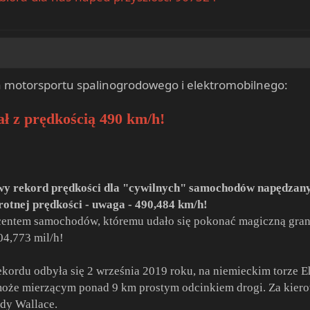
a motorsportu spalinogrodowego i elektromobilnego:
ał z prędkością 490 km/h!
owy rekord prędkości dla "cywilnych" samochodów napędzan
rotnej prędkości - uwaga - 490,484 km/h!
centem samochodów, któremu udało się pokonać magiczną grani
04,773 mil/h!
kordu odbyła się 2 września 2019 roku, na niemieckim torze Eh
 może mierzącym ponad 9 km prostym odcinkiem drogi. Za kier
ndy Wallace.