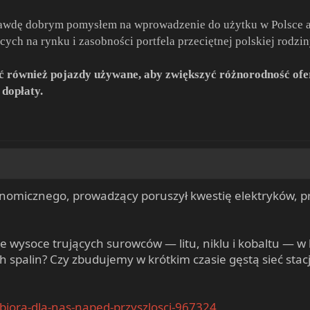
prawdę dobrym pomysłem na wprowadzenie do użytku w Polsce 
ych na rynku i zasobności portfela przeciętnej polskiej rodzin
 również pojazdy używane, aby zwiększyć różnorodność ofer
dopłaty.
nomicznego, prowadzący poruszył kwestię elektryków, pr
 wysoce trujących surowców — litu, niklu i kobaltu — w 
h spalin? Czy zbudujemy w krótkim czasie gęstą sieć stacj
ybiora-dla-nas-naped-przyszlosci-967324