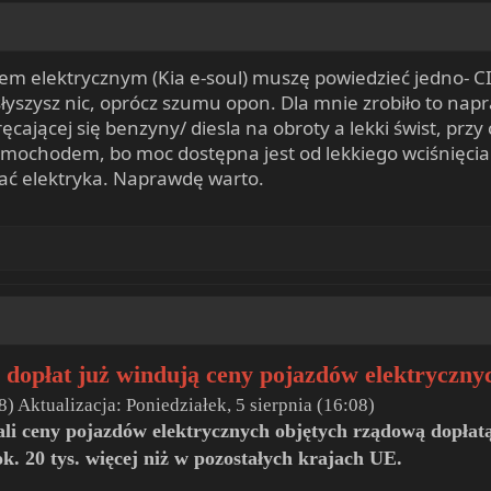
m elektrycznym (Kia e-soul) muszę powiedzieć jedno- C
słyszysz nic, oprócz szumu opon. Dla mnie zrobiło to na
ęcającej się benzyny/ diesla na obroty a lekki świst, prz
ochodem, bo moc dostępna jest od lekkiego wciśnięcia
 elektryka. Naprawdę warto.
dopłat już windują ceny pojazdów elektryczny
8) Aktualizacja: Poniedziałek, 5 sierpnia (16:08)
li ceny pojazdów elektrycznych objętych rządową dopłatą
ok. 20 tys. więcej niż w pozostałych krajach UE.