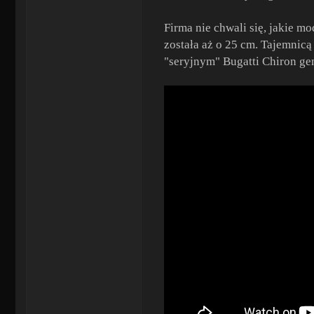
Firma nie chwali się, jakie 
została aż o 25 cm. Tajemnic
"seryjnym" Bugatti Chiron ge