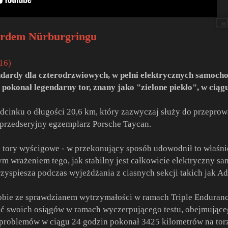
ordem Nürburgringu
:16)
dardy dla czterodrzwiowych, w pełni elektrycznych samocho
okonał legendarny tor, znany jako "zielone piekło", w ciągu
dcinku o długości 20,6 km, który zazwyczaj służy do przepro
przedseryjny egzemplarz Porsche Taycan.
 tory wyścigowe - w przekonujący sposób udowodnił to właśnie 
ym wrażeniem tego, jak stabilny jest całkowicie elektryczny s
przyspiesza podczas wyjeżdżania z ciasnych sekcji takich jak Ad
obie ze sprawdzianem wytrzymałości w ramach Triple Enduranc
 swoich osiągów w ramach wyczerpującego testu, obejmująceg
problemów w ciągu 24 godzin pokonał 3425 kilometrów na torze