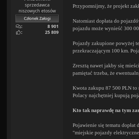
sprzedawca
Przypomnijmy, że projekt za
niszowych etosów
Członek Załogi
Natomiast dopłata do pojazd
8 901
pojazdu może wynieść 300 00
25 809
Pojazdy zakupione powyżej tej
przekraczającym 100 km. Pojaz
Zresztą nawet jakby się mieśc
pamiętać trzeba, że ewentualn
Kwota zakupu 87 500 PLN to 
Polacy najchętniej kupują poj
Kto tak naprawdę na tym za
Pojawienie się tematu dopłat
"miejskie pojazdy elektryczne