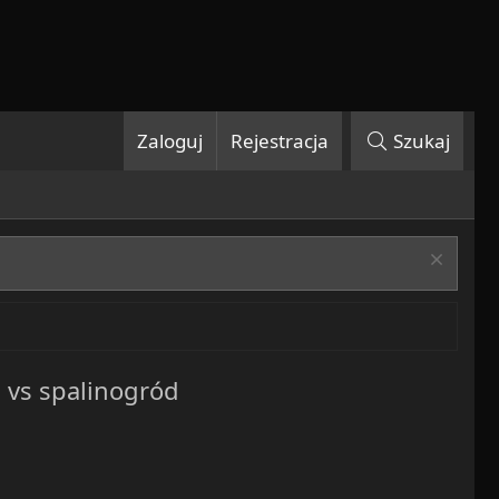
Zaloguj
Rejestracja
Szukaj
 vs spalinogród