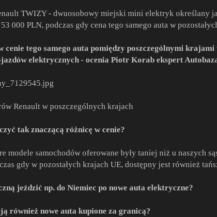
nault TWIZY - dwuosobowy miejski mini elektryk określany ja
. 53 000 PLN, podczas gdy cena tego samego auta w pozostałyc
w cenie tego samego auta pomiędzy poszczególnymi krajami
ojazdów elektrycznych - ocenia Piotr Korab ekspert Autobaz
lerów Renault w poszczególnych krajach
zyć tak znaczącą różnicę w cenie?
tóre modele samochodów oferowane były taniej niż u naszych są
as gdy w pozostałych krajach UE, dostępny jest również tańs
czną jeździć np. do Niemiec po nowe auta elektryczne?
ją również nowe auta kupione za granicą?