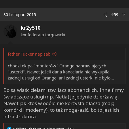
30 Listopad 2015
#59
kr2y510
konfederata targowicki
father Tucker napisał:
chodzi ekipa "monterów" Orange naprawiających
"usterki". Nawet jeżeli dana kancelaria nie wykupiła
żadnej usługi od Orange, ani żadnej usterki nie było...
Bo są właścicielami tzw. łącz abonenckich. Inne firmy
świadczące usługi (np. Netia) je jedynie dzierżawią.
Nawet jak ktoś w ogóle nie korzysta z łącza (mają
komórki i modemy), to też mogą łazić, bo to jest ich
infrastruktura.
R