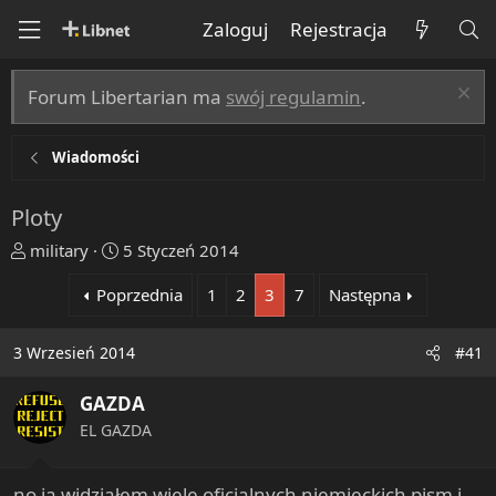
Zaloguj
Rejestracja
Forum Libertarian ma
swój regulamin
.
Wiadomości
Ploty
T
R
military
5 Styczeń 2014
h
o
Poprzednia
1
2
3
7
Następna
r
z
e
p
a
o
3 Wrzesień 2014
#41
d
c
s
z
GAZDA
t
ę
EL GAZDA
a
t
r
y
t
no ja widziałem wiele oficjalnych niemieckich pism i