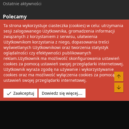
Ostatnie aktywności
Polecamy
Ta strona wykorzystuje ciasteczka (cookies) w celu: utrzymania
Wolnościowe cytaty
sesji zalogowanego Użytkownika, gromadzenia informacji
związanych z korzystaniem z serwisu, ułatwienia
Użytkownikom korzystania z niego, dopasowania treści
Udostępnij
wyświetlanych Użytkownikowi oraz tworzenia statystyk
oglądalności czy efektywności publikowanych
Facebook
Twitter
Reddit
Pinterest
Tumblr
WhatsApp
Umieść Link
reklam.Użytkownik ma możliwość skonfigurowania ustawień
cookies za pomocą ustawień swojej przeglądarki internetowej.
Użytkownik wyraża zgodę na używanie i wykorzystywanie
cookies oraz ma możliwość wyłączenia cookies za pomocą
®
Community platform by XenForo
© 2010-2022 XenForo Ltd.
Do 
ustawień swojej przeglądarki internetowej.
Design by:
Pixel Exit
Bot
Tłumaczenie wykonane przez
XboxForum.pl
. |
Media embeds
Zaakceptuj
Dowiedz się więcej.…
via s9e/MediaSites