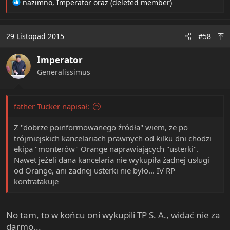
R
nazimno
,
Imperator
oraz
(deleted member)
e
a
c
29 Listopad 2015
#58
t
i
Imperator
o
n
Generalissimus
s
:
father Tucker napisał:
Z "dobrze poinformowanego źródła" wiem, że po
trójmiejskich kancelariach prawnych od kilku dni chodzi
ekipa "monterów" Orange naprawiających "usterki".
Nawet jeżeli dana kancelaria nie wykupiła żadnej usługi
od Orange, ani żadnej usterki nie było... IV RP
kontratakuje
No tam, to w końcu oni wykupili TP S. A., widać nie za
darmo...