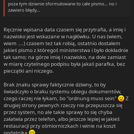
poza tym dziwnie sformułowane to całe pismo... no i
zawiero błędy...
Ręcznie wpisana data czasem się przytrafia, a imię i
nazwisko jest wskazane w nagłówku. U nas (wiem,
wiem ....) czasem też tak robią, ostatnio dostałem
jakieś pismo z któregoś ministerstwa i było dokładnie
tak samo; na górze imię i nazwisko, na dole zamiast
w miarę czytelnego podpisu była jakaś parafka, bez
pieczątki ani niczego.
Brak znaku sprawy faktycznie dziwny, to by
świadczyło o braku systemu obiegu dokumentów,
czego raczej nie łykam, bo "ordnung muss sein"
Z
drugiej strony pewnych rzeczy nie przepuszcza się
przez system, no ale takie sprawy to się chyba
załatwia przez telefon, albo jeszcze lepiej w jakieś
restauracji przy ośmiorniczkach i winie na koszt
podatnika