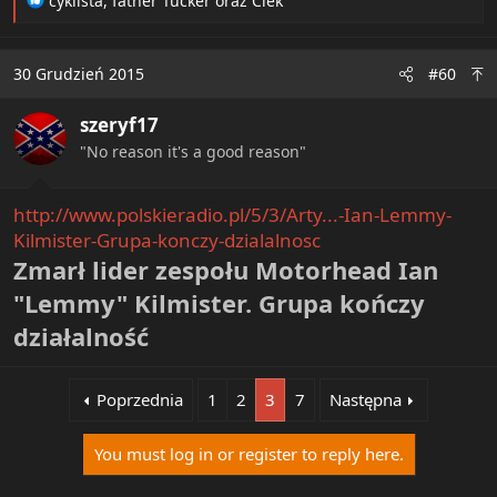
cyklista
,
father Tucker
oraz
Ciek
e
a
c
30 Grudzień 2015
#60
t
i
szeryf17
o
n
"No reason it's a good reason"
s
:
http://www.polskieradio.pl/5/3/Arty...-Ian-Lemmy-
Kilmister-Grupa-konczy-dzialalnosc
Zmarł lider zespołu Motorhead Ian
"Lemmy" Kilmister. Grupa kończy
działalność
Poprzednia
1
2
3
7
Następna
You must log in or register to reply here.