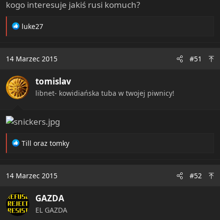
kogo interesuje jakiś rusi komuch?
R
luke27
e
a
c
14 Marzec 2015
#51
t
i
tomislav
o
n
libnet- kowidiańska tuba w twojej piwnicy!
s
:
R
Till
oraz
tomky
e
a
c
14 Marzec 2015
#52
t
i
GAZDA
o
n
EL GAZDA
s