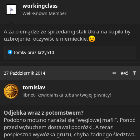
workingclass
Well-Known Member
A za pieniądze ze sprzedanej stali Ukraina kupiła by
uzbrojenie, oczywiście niemieckie.
R
tomky
oraz
kr2y510
e
a
c
27 Październik 2014
#45
t
i
tomislav
o
n
libnet- kowidiańska tuba w twojej piwnicy!
s
:
Odjebka wraz z potomstwem?
Podobno motzno narażał się "węglowej mafii". Ponoć
przed wybuchem dostawał pogróżki. A teraz
pospieszna wywózka gruzu, chyba żadnego śledztwa.