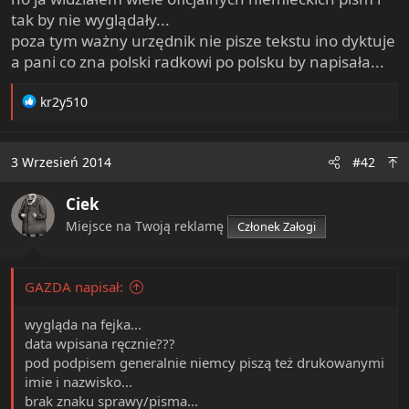
e
tak by nie wyglądały...
r
poza tym ważny urzędnik nie pisze tekstu ino dyktuje
a pani co zna polski radkowi po polsku by napisała...
R
kr2y510
e
a
c
3 Wrzesień 2014
#42
t
i
Ciek
o
n
Miejsce na Twoją reklamę
Członek Załogi
s
:
GAZDA napisał:
wygląda na fejka...
data wpisana ręcznie???
pod podpisem generalnie niemcy piszą też drukowanymi
imie i nazwisko...
brak znaku sprawy/pisma...