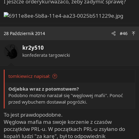
I jeszcze orderykurwazaco, żeby zadymić sprawę?
28 Październik 2014
#46
kr2y510
konfederata targowicki
tomkiewicz napisał:
Odjebka wraz z potomstwem?
Podobno motzno narażał się "węglowej mafii". Ponoć
przed wybuchem dostawał pogróżki.
To jest prawdopodobne.
Węglowa mafia ma swoje korzenie z czasów
początków PRL-u. W początkach PRL-u zsyłano do
kopalń ludzi "za karę", był to odpowiednik