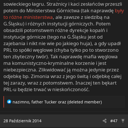
sowieckiego łagru. Strażnicy i kaci zesłańców przeszli
potem do Ministerstwa Górnictwa (tak naprawdę
były
to różne ministerstwa
, ale zawsze z siedzibą na
G.Śląsku) i różnych instytucji górniczych. Potem
obsadzili potomstwem różne dyrekcje kopalń i
instytucje górnicze (tego na G.Śląsku jest od
zajebania i nikt nie wie po jakiego huja), a gdy upadł
PRL to spółki węglowe (chyba tylko po to stworzono
ten zbyteczny twór). Tak naprawdę mafia węglowa
ma komunistyczno-kryminalne korzenie i jest
niebezpieczna. Zlikwidować ją można jedynie przez
odjebkę bp. Zimonia wraz z jego świtą i odjebkę całej
tej zarazy, wraz z potomstwem. Inaczej ten bękart
PRL-u będzie trwać w nieskończoność.
R
nazimno
,
father Tucker
oraz
(deleted member)
e
a
c
28 Październik 2014
#47
t