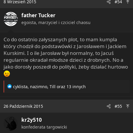
8 Wrzesień 2015
#54
t
i
father Tucker
o
n
egoista, marzyciel i czciciel chaosu
s
:
Co do ostatnio załyszanych plot, to mam kumpla
który chodził do podstawówki z Jarosławem i Jackiem
Kurskimi. I o ile Jarosław był normalny, to Jacuś
regularnie okradał młodsze dzieci z drobnych. No a
jako dorosły poszedł do polityki, żeby działać hurtowo
R
cyklista
,
nazimno
,
Till
oraz 13 innych
e
a
c
26 Październik 2015
#55
t
i
kr2y510
o
n
konfederata targowicki
s