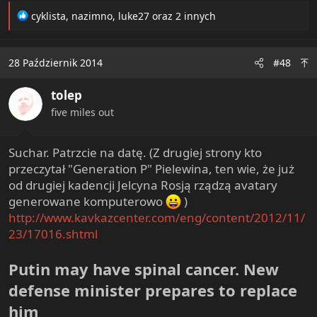
R
cyklista
,
nazimno
,
luke27
oraz 2 innych
e
a
c
28 Październik 2014
#48
t
i
tolep
o
n
five miles out
s
:
Suchar. Patrzcie na datę. (Z drugiej strony kto
przeczytał "Generation P" Pielewina, ten wie, że już
od drugiej kadencji Jelcyna Rosją rządzą avatary
generowane komputerowo
)
http://www.kavkazcenter.com/eng/content/2012/11/
23/17016.shtml
Putin may have spinal cancer. New
defense minister prepares to replace
him