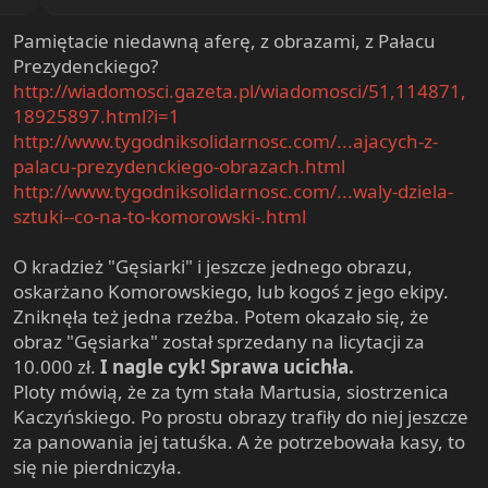
:
Pamiętacie niedawną aferę, z obrazami, z Pałacu
Prezydenckiego?
http://wiadomosci.gazeta.pl/wiadomosci/51,114871,
18925897.html?i=1
http://www.tygodniksolidarnosc.com/...ajacych-z-
palacu-prezydenckiego-obrazach.html
http://www.tygodniksolidarnosc.com/...waly-dziela-
sztuki--co-na-to-komorowski-.html
O kradzież "Gęsiarki" i jeszcze jednego obrazu,
oskarżano Komorowskiego, lub kogoś z jego ekipy.
Zniknęła też jedna rzeźba. Potem okazało się, że
obraz "Gęsiarka" został sprzedany na licytacji za
10.000 zł.
I nagle cyk! Sprawa ucichła.
Ploty mówią, że za tym stała Martusia, siostrzenica
Kaczyńskiego. Po prostu obrazy trafiły do niej jeszcze
za panowania jej tatuśka. A że potrzebowała kasy, to
się nie pierdniczyła.