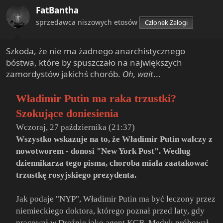
i
FatBantha
o
n
sprzedawca niszowych etosów
Członek Załogi
s
:
Szkoda, że nie ma żadnego anarchistycznego
bóstwa, które by spuszczało na największych
zamordystów jakichś chorób.
Oh, wait
...
Władimir Putin ma raka trzustki?
Szokujące doniesienia
Wczoraj, 27 października (21:37)
Wszystko wskazuje na to, że Władimir Putin walczy z
nowotworem - donosi "New York Post". Według
dziennikarza tego pisma, choroba miała zaatakować
trzustkę rosyjskiego prezydenta.
Jak podaje "NYP", Władimir Putin ma być leczony przez
niemieckiego doktora, którego poznał przed laty, gdy
pracował w Dreźnie jako agent KGB. Medyk próbował