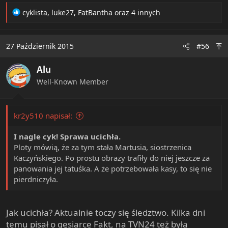
R
cyklista
,
luke27
,
FatBantha
oraz 4 innych
e
a
c
27 Październik 2015
#56
t
i
Alu
o
n
Well-Known Member
s
:
kr2y510 napisał:
I nagle cyk! Sprawa ucichła.
Ploty mówią, że za tym stała Martusia, siostrzenica
Kaczyńskiego. Po prostu obrazy trafiły do niej jeszcze za
panowania jej tatuśka. A że potrzebowała kasy, to się nie
pierdniczyła.
Jak ucichła? Aktualnie toczy się śledztwo. Kilka dni
temu pisał o gęsiarce Fakt, na TVN24 też była