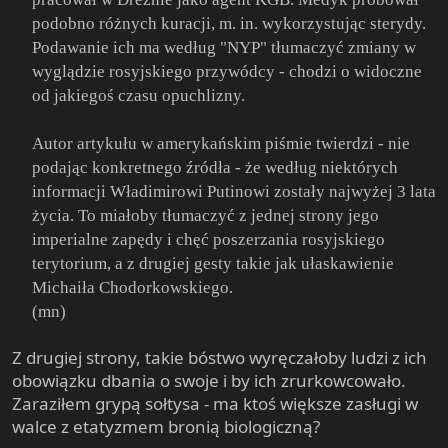
podobno różnych kuracji, m. in. wykorzystując sterydy.
Podawanie ich ma według "NYP" tłumaczyć zmiany w
wyglądzie rosyjskiego przywódcy - chodzi o widoczne
od jakiegoś czasu opuchlizny.
Autor artykułu w amerykańskim piśmie twierdzi - nie
podając konkretnego źródła - że według niektórych
informacji Władimirowi Putinowi zostały najwyżej 3 lata
życia. To miałoby tłumaczyć z jednej strony jego
imperialne zapędy i chęć poszerzania rosyjskiego
terytorium, a z drugiej gesty takie jak ułaskawienie
Michaiła Chodorkowskiego.
(mn)
Z drugiej strony, takie bóstwo wyręczałoby ludzi z ich
obowiązku dbania o swoje i by ich zrurkowcowało.
Zaraziłem grypą sołtysa - ma ktoś większe zasługi w
walce z etatyzmem bronią biologiczną?