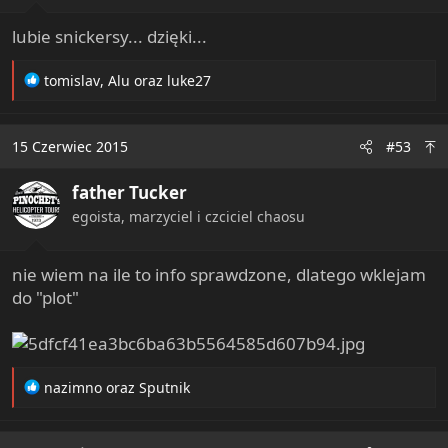
:
lubie snickersy... dzięki...
R
tomislav
,
Alu
oraz
luke27
e
a
c
15 Czerwiec 2015
#53
t
i
father Tucker
o
n
egoista, marzyciel i czciciel chaosu
s
:
nie wiem na ile to info sprawdzone, dlatego wklejam
do "plot"
R
nazimno
oraz
Sputnik
e
a
c