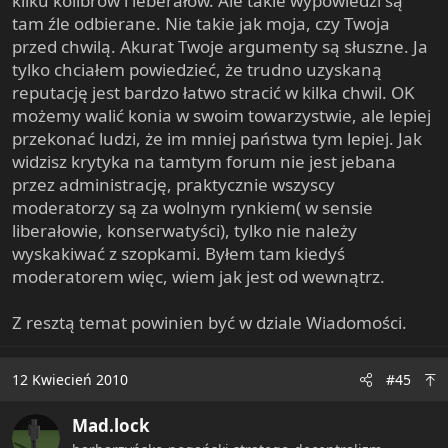
kilku kolibrów i leberałów. Ale takie wypowiedzi są
tam źle odbierane. Nie takie jak moja, czy Twoja
przed chwilą. Akurat Twoje argumenty są słuszne. Ja
tylko chciałem powiedzieć, że trudno uzyskaną
reputację jest bardzo łatwo stracić w kilka chwil. OK
możemy walić konia w swoim towarzystwie, ale lepiej
przekonać ludzi, że im mniej państwa tym lepiej. Jak
widzisz krytyka na tamtym forum nie jest jebana
przez administrację, praktycznie wszyscy
moderatorzy są za wolnym rynkiem( w sensie
liberałowie, konserwatyści), tylko nie należy
wyskakiwać z szopkami. Byłem tam kiedyś
moderatorem więc, wiem jak jest od wewnątrz.
Z resztą temat powinien być w dziale Wiadomości.
12 Kwiecień 2010
#45
Mad.lock