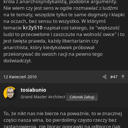
króla z anarchosyndykalistą, podobne argumenty.
Nie wiem czy jest sens w ogóle rozmawiać z ludźmi
na te tematy, wszędzie tylko te same dogmaty i klapki
na oczach, bez sensu to wszystko. W którymś
temacie
kr2y510
napisał coś takiego, że "większość
ludzi to przecwelone i zaszczute na wolność owce" i to
jest święta prawda, każdy libertarianin czy
anarchista, który kiedykolwiek próbował
przekonywać do swoich racji na pewno tego
doświadczył.
12 Kwiecień 2010
#47
tosiabunio
Grand Master Architect
Członek Załogi
To, że nikt nas nie bierze na poważnie, to w znacznej
części nasza wina, bo pierdolimy często rzeczy bez
zastanowienia, nie biorąc poprawki na odbiorcę (jak