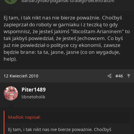
barbarzyńsko-pogański stratego-decentralizm
Ej tam, i tak nikt nas nie bierze poważnie. Choćbyś
zapieprzał do roboty w garniaku i z teczką to gdy
wspomnisz, że jesteś jakimś "libcośtam Arianinem" to
tak jakbyś powiedział, że jesteś Jechowcem. Co byś
już nie powiedział o polityce czy ekonomii, zawsze
będzie brane: ta ta, jasne, jasne (co on wygaduje,
help).
12 Kwiecień 2010
#46
Piter1489
libnetoholik
Madlok napisał:
Ej tam, i tak nikt nas nie bierze poważnie. Choćbyś