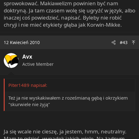
sprowokować. Makiawelizm powinien być nam
doktryną. Ja tam czasem wolę się ugryźć w język, albo
inaczej coś powiedzieć, napisać. Byleby nie robić
chryji i nie mieć etykiety głąba jak Korwin-Mikke.
12 Kwiecień 2010
#43
Avx
Active Member
Piter1489 napisał:
Też ja nie wyskakiwałem z roześmianą gębą i okrzykiem
"skurwiele nie żyją"
Ja się wcale nie cieszę, ja jestem, hmm, neutralny.
Mam to gdzieś, wypadek jakich wiele. Na żadnym