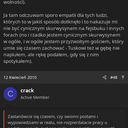
wolności).
Ja tam odczuwam sporo empatii dla tych ludzi,
których to w jakiś sposób dotknęło i to nakazuje mi
nie być cynicznym skurwysynem na fejsbuku i innych
forach (no i rzadko jestem cynicznym skurwysynem
w ogóle, i w ogóle jestem przyzwoitym gościem, który
umie się czasem zachować - Tuskowi też w gębę nie
naplułem, ale rękę podałem, gdy się z nim
spotykałem).
12 Kwiecień 2010
#48
crack
C
Active Member
Zastanówcie się czasem, czy swoimi postami i
wypowiedziami w realu, nie rozpierdalacie pracy u