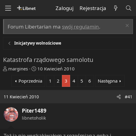
Zaloguj
Rejestracja
Forum Libertarian ma
swój regulamin
.
Inicjatywy wolnościowe
Katastrofa rządowego samolotu
T
R
margines
10 Kwiecień 2010
h
o
Poprzednia
1
2
3
4
5
6
Następna
r
z
e
p
a
o
11 Kwiecień 2010
#41
d
c
s
z
Piter1489
t
ę
libnetoholik
a
t
r
y
t
Też ja nie wyskakiwałem z roześmianą gębą i