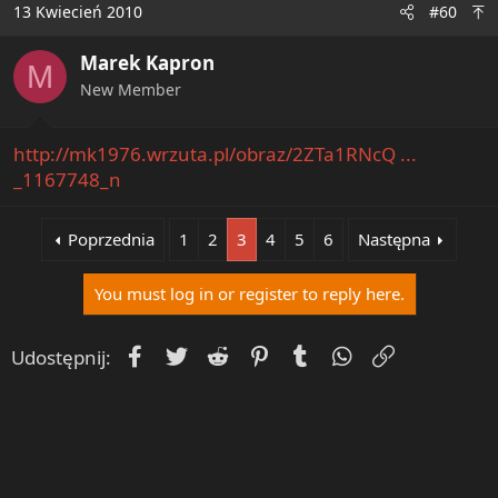
13 Kwiecień 2010
#60
Marek Kapron
M
New Member
http://mk1976.wrzuta.pl/obraz/2ZTa1RNcQ ...
_1167748_n
Poprzednia
1
2
3
4
5
6
Następna
You must log in or register to reply here.
Facebook
Twitter
Reddit
Pinterest
Tumblr
WhatsApp
Umieść Lin
Udostępnij: