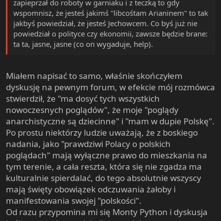
zapieprzał do roboty w garniaku i z teczką to gdy
wspomnisz, że jesteś jakimś "libcośtam Arianinem" to tak
jakbyś powiedział, że jesteś Jechowcem. Co byś już nie
powiedział o polityce czy ekonomii, zawsze będzie brane:
ta ta, jasne, jasne (co on wygaduje, help).
Miałem napisać to samo, właśnie skończyłem
dyskusję na pewnym forum, w efekcie mój rozmówca
stwierdził, że "ma dosyć tych wszystkich
nowoczesnych poglądów", że moje "poglądy
anarchistyczne są dziecinne" i "mam w dupie Polskę".
Po prostu niektórzy ludzie uważają, że z boskiego
nadania, jako "prawdziwi Polacy o polskich
poglądach" mają wyłączne prawo do mieszkania na
tym terenie, a cała reszta, która się nie zgadza ma
kulturalnie spierdalać, do tego absolutnie wszyscy
mają święty obowiązek odczuwania żałoby i
manifestowania swojej "polskości".
Od razu przypomina mi się Monty Python i dyskusja