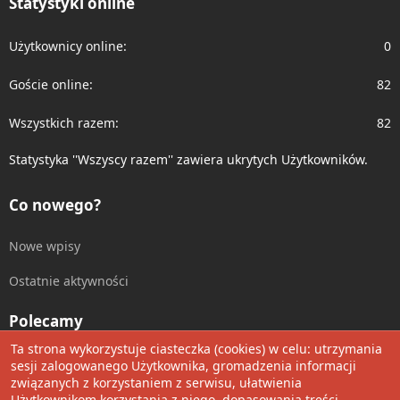
Statystyki online
Użytkownicy online
0
Goście online
82
Wszystkich razem
82
Statystyka ''Wszyscy razem'' zawiera ukrytych Użytkowników.
Co nowego?
Nowe wpisy
Ostatnie aktywności
Polecamy
Ta strona wykorzystuje ciasteczka (cookies) w celu: utrzymania
Wolnościowe cytaty
sesji zalogowanego Użytkownika, gromadzenia informacji
związanych z korzystaniem z serwisu, ułatwienia
Użytkownikom korzystania z niego, dopasowania treści