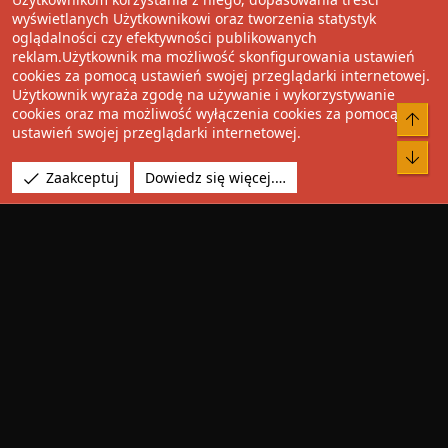
Udostępnij
wyświetlanych Użytkownikowi oraz tworzenia statystyk
oglądalności czy efektywności publikowanych
Facebook
Twitter
Reddit
Pinterest
Tumblr
WhatsApp
Umieść Link
reklam.Użytkownik ma możliwość skonfigurowania ustawień
cookies za pomocą ustawień swojej przeglądarki internetowej.
Użytkownik wyraża zgodę na używanie i wykorzystywanie
cookies oraz ma możliwość wyłączenia cookies za pomocą
®
Community platform by XenForo
© 2010-2022 XenForo Ltd.
Do 
ustawień swojej przeglądarki internetowej.
Design by:
Pixel Exit
Bot
Tłumaczenie wykonane przez
XboxForum.pl
. |
Media embeds
Zaakceptuj
Dowiedz się więcej.…
via s9e/MediaSites