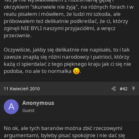
e
okrzykiem "skurwiele nie żyją", na różnych forach i w
r
realu pisałem i mówiłem, że ludzi mi szkoda, ale
próbowałem też delikatnie podkreślać, że ci, którzy
zginęli NIE BYLI naszymi przyjaciółmi, a wręcz
przeciwnie.
Oczywiście, jakby się delikatnie nie napisało, to i tak
zawsze znajdą się różni narodowcy i patrioci, którzy
każą ci spierdalać z tego pięknego kraju jak ci się nie
podoba, no ale to normalka
.
11 Kwiecień 2010
#42
Anonymous
A
Guest
No ok, ale tych baranów można zbić rzeczowymi
argumentami, byleby pisać spokojnie i nie dać się