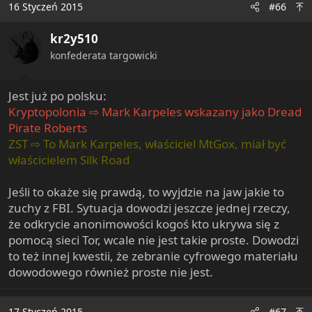
16 Styczeń 2015
#66
kr2y510
konfederata targowicki
Jest już po polsku:
Kryptopolonia ⇨ Mark Karpeles wskazany jako Dread
Pirate Roberts
ZST ⇨ To Mark Karpeles, właściciel MtGox, miał być
właścicielem Silk Road
Jeśli to okaże się prawdą, to wyjdzie na jaw jakie to
zuchy z FBI. Sytuacja dowodzi jeszcze jednej rzeczy,
że odkrycie anonimowości kogoś kto ukrywa się z
pomocą sieci Tor, wcale nie jest takie proste. Dowodzi
to też innej kwestii, że zebranie cyfrowego materiału
dowodowego również proste nie jest.
17 Styczeń 2015
#67