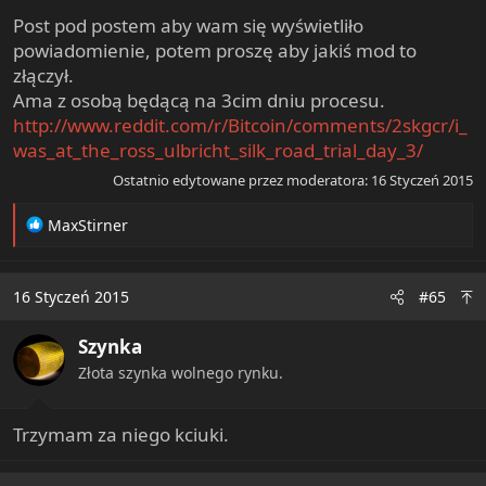
Post pod postem aby wam się wyświetliło
powiadomienie, potem proszę aby jakiś mod to
złączył.
Ama z osobą będącą na 3cim dniu procesu.
http://www.reddit.com/r/Bitcoin/comments/2skgcr/i_
was_at_the_ross_ulbricht_silk_road_trial_day_3/
Ostatnio edytowane przez moderatora:
16 Styczeń 2015
R
MaxStirner
e
a
c
16 Styczeń 2015
#65
t
i
Szynka
o
n
Złota szynka wolnego rynku.
s
:
Trzymam za niego kciuki.