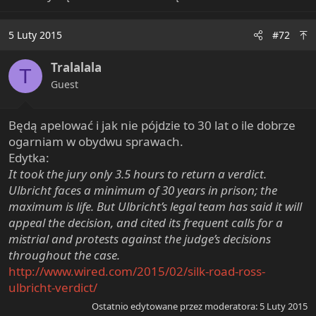
5 Luty 2015
#72
Tralalala
T
Guest
Będą apelować i jak nie pójdzie to 30 lat o ile dobrze
ogarniam w obydwu sprawach.
Edytka:
It took the jury only 3.5 hours to return a verdict.
Ulbricht faces a minimum of 30 years in prison; the
maximum is life. But Ulbricht’s legal team has said it will
appeal the decision, and cited its frequent calls for a
mistrial and protests against the judge’s decisions
throughout the case.
http://www.wired.com/2015/02/silk-road-ross-
ulbricht-verdict/
Ostatnio edytowane przez moderatora:
5 Luty 2015