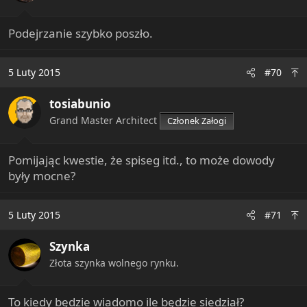
Podejrzanie szybko poszło.
5 Luty 2015
#70
tosiabunio
Grand Master Architect
Członek Załogi
Pomijając kwestie, że spiseg itd., to może dowody
były mocne?
5 Luty 2015
#71
Szynka
Złota szynka wolnego rynku.
To kiedy będzie wiadomo ile będzie siedział?