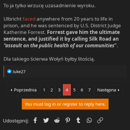
Ale znowu problem bo jeden market się wysuwa na
prowadzenie.
30 Maj 2015
#80
vast
Well-Known Member
To ja tylko wrzucę uzasadnienie wyroku.