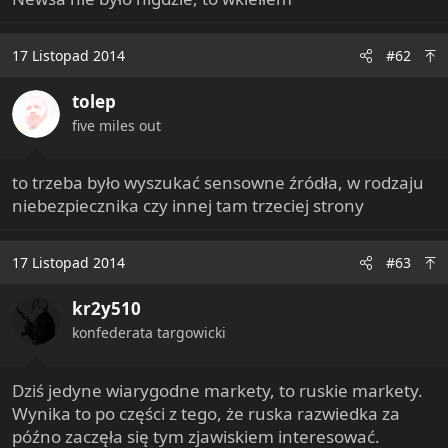
e
r
17 Listopad 2014
#62
tolep
five miles out
to trzeba było wyszukać sensowne źródła, w rodzaju
niebezpiecznika czy innej tam trzeciej strony
17 Listopad 2014
#63
kr2y510
konfederata targowicki
Dziś jedyne wiarygodne markety, to ruskie markety.
Wynika to po części z tego, że ruska razwiedka za
późno zaczęła się tym zjawiskiem interesować.