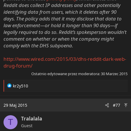
Reddit does collect IP addresses and other potentially
identifying data from users, which it deletes after 90
days. The policy adds that it may disclose that data to
law enforcement—or hold it longer than 90 days—if
legally required to do so. Reddit’s spokesperson wouldn’t
comment on whether or when the company might
comply with the DHS subpoena.
http://www.wired.com/2015/03/dhs-reddit-dark-web-
drug-forum/
Ostatnio edytowane przez moderatora:
30 Marzec 2015
R
kr2y510
e
a
c
29 Maj 2015
#77
t
i
Tralalala
o
T
n
Guest
s