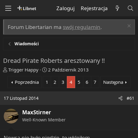
Zaloguj
Rejestracja
Forum Libertarian ma
swój regulamin
.
Wiadomości
Dread Pirate Roberts aresztowany !!
T
R
Trigger Happy
2 Październik 2013
h
o
Poprzednia
1
2
3
4
5
6
7
Następna
r
z
e
p
a
o
17 Listopad 2014
#61
d
c
s
z
MaxStirner
t
ę
Well-Known Member
a
t
r
y
t
Newsa nie było nigdzie, to wkleiłem