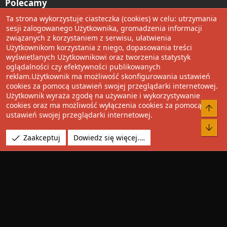
Nowe wpisy
Ta strona wykorzystuje ciasteczka (cookies) w celu: utrzymania
sesji zalogowanego Użytkownika, gromadzenia informacji
Ostatnie aktywności
związanych z korzystaniem z serwisu, ułatwienia
Użytkownikom korzystania z niego, dopasowania treści
Polecamy
wyświetlanych Użytkownikowi oraz tworzenia statystyk
oglądalności czy efektywności publikowanych
reklam.Użytkownik ma możliwość skonfigurowania ustawień
Wolnościowe cytaty
cookies za pomocą ustawień swojej przeglądarki internetowej.
Użytkownik wyraża zgodę na używanie i wykorzystywanie
Udostępnij
cookies oraz ma możliwość wyłączenia cookies za pomocą
Do 
ustawień swojej przeglądarki internetowej.
Facebook
Twitter
Reddit
Pinterest
Tumblr
WhatsApp
Umieść Link
Bot
Zaakceptuj
Dowiedz się więcej.…
®
Community platform by XenForo
© 2010-2022 XenForo Ltd.
Design by:
Pixel Exit
Tłumaczenie wykonane przez
XboxForum.pl
. |
Media embeds
via s9e/MediaSites