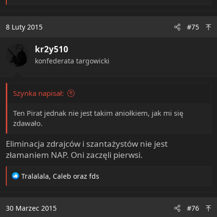
e
a
c
8 Luty 2015
#75
t
i
kr2y510
o
n
konfederata targowicki
s
:
Szynka napisał:
Ten Pirat jednak nie jest takim aniołkiem, jak mi się
zdawało.
Eliminacja zdrajców i szantażystów nie jest
złamaniem NAP. Oni zaczęli pierwsi.
R
Tralalala
,
Caleb
oraz
fds
e
a
c
30 Marzec 2015
#76
t