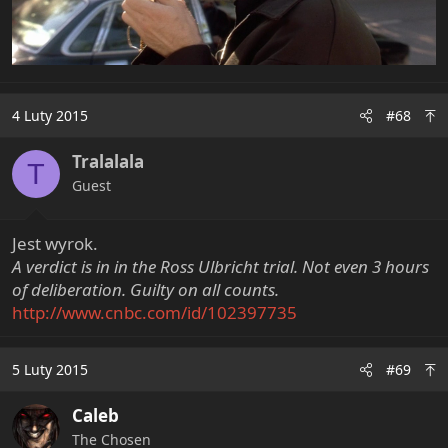
4 Luty 2015
#68
Tralalala
T
Guest
Jest wyrok.
A verdict is in in the Ross Ulbricht trial. Not even 3 hours
of deliberation. Guilty on all counts.
http://www.cnbc.com/id/102397735
5 Luty 2015
#69
Caleb
The Chosen