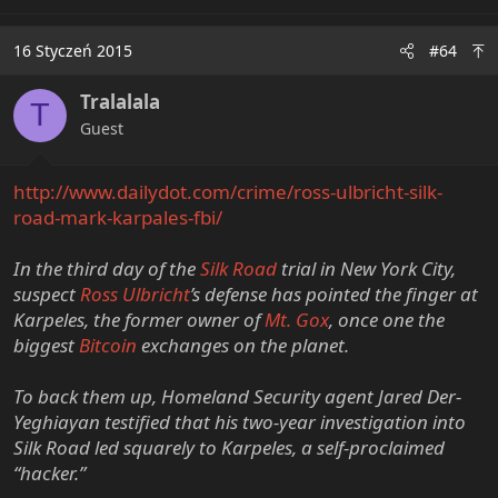
16 Styczeń 2015
#64
Tralalala
T
Guest
http://www.dailydot.com/crime/ross-ulbricht-silk-
road-mark-karpales-fbi/
In the third day of the
Silk Road
trial in New York City,
suspect
Ross Ulbricht
’s defense has pointed the finger at
Karpeles, the former owner of
Mt. Gox
, once one the
biggest
Bitcoin
exchanges on the planet.
To back them up, Homeland Security agent Jared Der-
Yeghiayan testified that his two-year investigation into
Silk Road led squarely to Karpeles, a self-proclaimed
“hacker.”