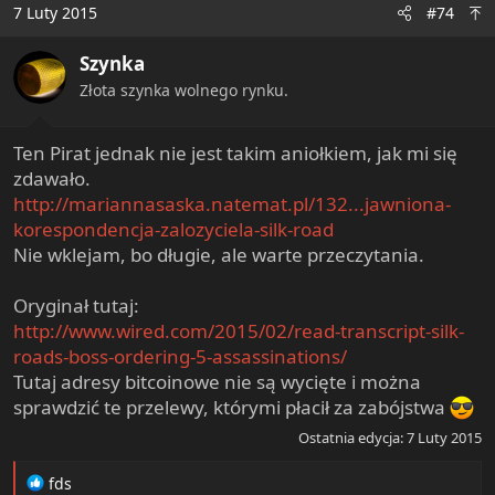
7 Luty 2015
#74
Szynka
Złota szynka wolnego rynku.
Ten Pirat jednak nie jest takim aniołkiem, jak mi się
zdawało.
http://mariannasaska.natemat.pl/132...jawniona-
korespondencja-zalozyciela-silk-road
Nie wklejam, bo długie, ale warte przeczytania.
Oryginał tutaj:
http://www.wired.com/2015/02/read-transcript-silk-
roads-boss-ordering-5-assassinations/
Tutaj adresy bitcoinowe nie są wycięte i można
sprawdzić te przelewy, którymi płacił za zabójstwa
Ostatnia edycja:
7 Luty 2015
R
fds