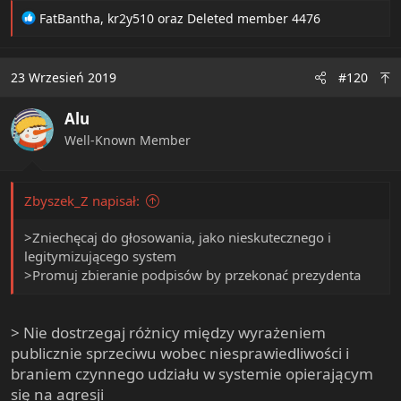
R
FatBantha
,
kr2y510
oraz
Deleted member 4476
e
a
c
23 Wrzesień 2019
#120
t
i
Alu
o
n
Well-Known Member
s
:
Zbyszek_Z napisał:
>Zniechęcaj do głosowania, jako nieskutecznego i
legitymizującego system
>Promuj zbieranie podpisów by przekonać prezydenta
> Nie dostrzegaj różnicy między wyrażeniem
publicznie sprzeciwu wobec niesprawiedliwości i
braniem czynnego udziału w systemie opierającym
się na agresji