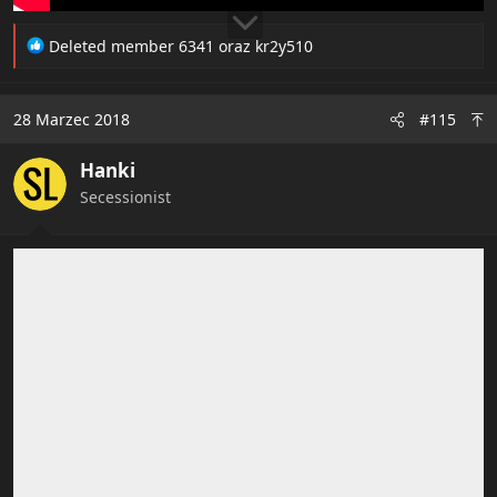
R
Deleted member 6341
oraz
kr2y510
e
a
c
28 Marzec 2018
#115
t
i
Hanki
o
n
Secessionist
s
: