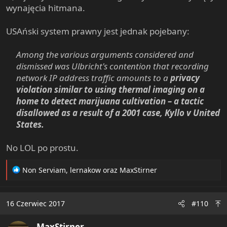
wynajęcia hitmana.
USAński system prawny jest jednak pojebany:
Among the various arguments considered and
dismissed was Ulbricht's contention that recording
network IP address traffic amounts to a
privacy
violation similar to using thermal imaging on a
home to detect marijuana cultivation – a tactic
disallowed as a result of a 2001 case, Kyllo v United
States.
No LOL po prostu.
R
Non Serviam
,
lernakow
oraz
MaxStirner
e
a
c
16 Czerwiec 2017
#110
t
i
MaxStirner