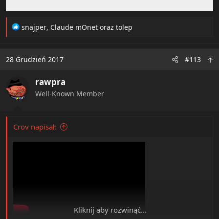
R
snajper
,
Claude mOnet
oraz
tolep
e
a
c
28 Grudzień 2017
#113
t
i
rawpra
o
n
Well-Known Member
s
:
Crov napisał:
Kliknij aby rozwinąć...