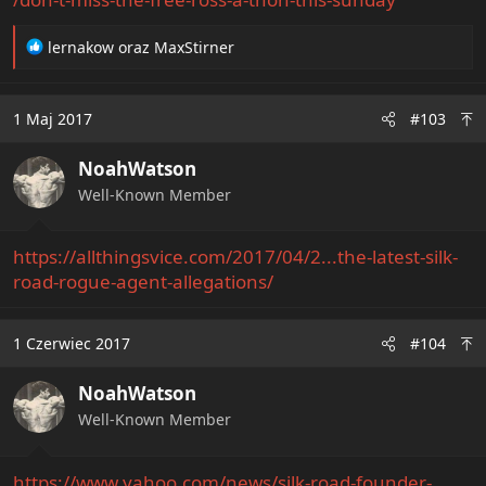
R
lernakow
oraz
MaxStirner
e
a
c
1 Maj 2017
#103
t
i
NoahWatson
o
n
Well-Known Member
s
:
https://allthingsvice.com/2017/04/2...the-latest-silk-
road-rogue-agent-allegations/
1 Czerwiec 2017
#104
NoahWatson
Well-Known Member
https://www.yahoo.com/news/silk-road-founder-