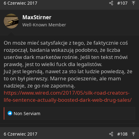
6 Czerwiec 2017
#107
t
i
MaxStirner
o
n
Well-Known Member
s
:
On może mieć satysfakcje z tego, że faktycznie coś
rozpoczął, badania wskazują podobno, że liczba
userów dark marketów rośnie. Jeśli ten tekst mówi
prawdę, jest to wielki fuck dla legalistów.
Już jest legendą, nawet za sto lat ludzie powiedzą, że
to on był pierwszy. Marne pocieszenie, ale mam
nadzieje, ze go nie zapomną.
https://www.wired.com/2017/05/silk-road-creators-
life-sentence-actually-boosted-dark-web-drug-sales/
R
Non Serviam
e
a
c
6 Czerwiec 2017
#108
t