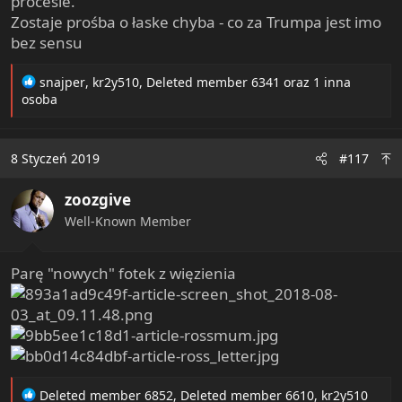
procesie.
Zostaje prośba o łaske chyba - co za Trumpa jest imo
bez sensu
R
snajper
,
kr2y510
,
Deleted member 6341
oraz 1 inna
e
osoba
a
c
t
8 Styczeń 2019
#117
i
o
zoozgive
n
s
Well-Known Member
:
Parę "nowych" fotek z więzienia
R
Deleted member 6852
,
Deleted member 6610
,
kr2y510