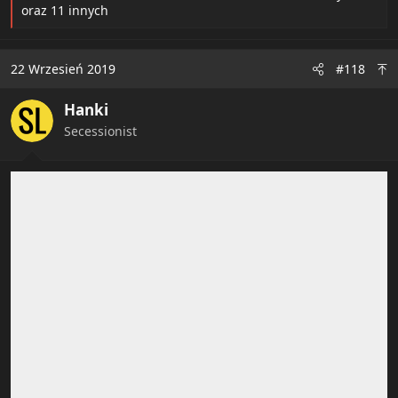
e
oraz 11 innych
a
c
t
22 Wrzesień 2019
#118
i
o
Hanki
n
s
Secessionist
: