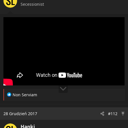
Secessionist
R
Non Serviam
e
a
c
28 Grudzień 2017
#112
t
i
Hanki
o