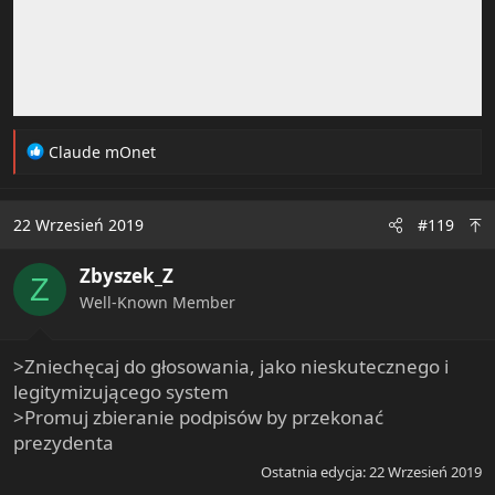
R
Claude mOnet
e
a
c
22 Wrzesień 2019
#119
t
i
Zbyszek_Z
o
Z
n
Well-Known Member
s
:
>Zniechęcaj do głosowania, jako nieskutecznego i
legitymizującego system
>Promuj zbieranie podpisów by przekonać
prezydenta
Ostatnia edycja:
22 Wrzesień 2019