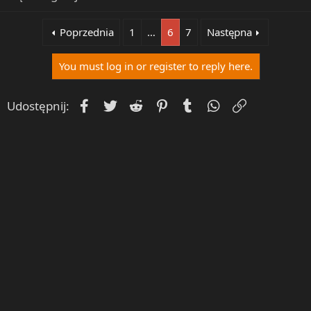
Poprzednia
1
…
6
7
Następna
You must log in or register to reply here.
Facebook
Twitter
Reddit
Pinterest
Tumblr
WhatsApp
Umieść Lin
Udostępnij: