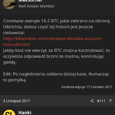
o
n
Well-Known Member
s
:
Conebase zwinęło 16,5 BTC jakie zebrano na obronę
Ulbrichta, dalsza część tej historii jest jeszcze
ciekawsza:
http://bitsonline.com/coinbase-disables-account-
ross-ulbricht/
Jakby ktoś nie wierzył, że BTC można kontrolować, to
oczywista odpowiedź brzmi że można, kontrolując
giełdę.
Edit: Po nagłośnieniu oddano dzisiaj kase, tłumacząc
to pomyłką.
Ostatnia edycja:
17 Czerwiec 2017
3 Listopad 2017
#111
Hanki