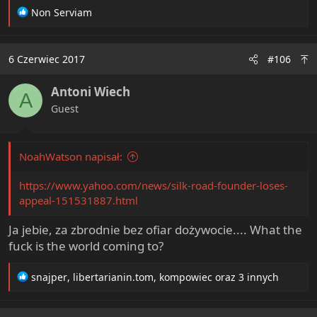
R
Non Serviam
e
a
c
6 Czerwiec 2017
#106
t
i
Antoni Wiech
o
A
n
Guest
s
:
NoahWatson napisał:
https://www.yahoo.com/news/silk-road-founder-loses-
appeal-151531887.html
Ja jebie, za zbrodnie bez ofiar dożywocie.... What the
fuck is the world coming to?
R
snajper
,
libertarianin.tom
,
kompowiec
oraz 3 innych
e
a
c