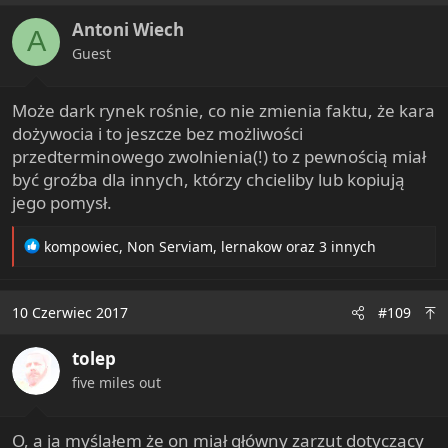
i
Antoni Wiech
o
A
n
Guest
s
:
Może dark rynek rośnie, co nie zmienia faktu, że kara
dożywocia i to jeszcze bez możliwości
przedterminowego zwolnienia(!) to z pewnością miał
być groźba dla innych, którzy chcieliby lub kopiują
jego pomysł.
R
kompowiec
,
Non Serviam
,
lernakow
oraz 3 innych
e
a
c
10 Czerwiec 2017
#109
t
i
tolep
o
n
five miles out
s
:
O, a ja myślałem że on miał główny zarzut dotyczący