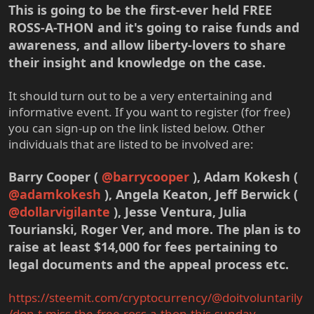
This is going to be the first-ever held FREE
ROSS-A-THON and it's going to raise funds and
awareness, and allow liberty-lovers to share
their insight and knowledge on the case.
It should turn out to be a very entertaining and
informative event. If you want to register (for free)
you can sign-up on the link listed below. Other
individuals that are listed to be involved are:
Barry Cooper (
@barrycooper
), Adam Kokesh (
@adamkokesh
), Angela Keaton, Jeff Berwick (
@dollarvigilante
), Jesse Ventura, Julia
Tourianski, Roger Ver, and more. The plan is to
raise at least $14,000 for fees pertaining to
legal documents and the appeal process etc.
https://steemit.com/cryptocurrency/@doitvoluntarily
/don-t-miss-the-free-ross-a-thon-this-sunday