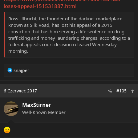
loses-appeal-151531887.html
Ross Ulbricht, the founder of the darknet marketplace
known as Silk Road, has lost his appeal of a 2015
conviction that has him serving a life sentence on drug
trafficking and money laundering charges, according to a
federal appeals court decision released Wednesday
morning.
R
snajper
e
a
c
6 Czerwiec 2017
#105
t
i
MaxStirner
o
n
Well-Known Member
s
: