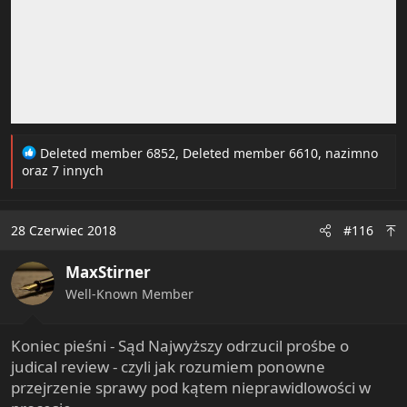
R
Deleted member 6852
,
Deleted member 6610
,
nazimno
e
oraz 7 innych
a
c
t
28 Czerwiec 2018
#116
i
o
MaxStirner
n
s
Well-Known Member
:
Koniec pieśni - Sąd Najwyższy odrzucil prośbe o
judical review - czyli jak rozumiem ponowne
przejrzenie sprawy pod kątem nieprawidlowości w