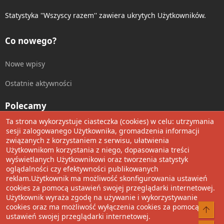
Statystyka ''Wszyscy razem'' zawiera ukrytych Użytkowników.
Co nowego?
Nowe wpisy
Ostatnie aktywności
Polecamy
Ta strona wykorzystuje ciasteczka (cookies) w celu: utrzymania
Wolnościowe cytaty
sesji zalogowanego Użytkownika, gromadzenia informacji
związanych z korzystaniem z serwisu, ułatwienia
Użytkownikom korzystania z niego, dopasowania treści
Udostępnij
wyświetlanych Użytkownikowi oraz tworzenia statystyk
oglądalności czy efektywności publikowanych
Facebook
Twitter
Reddit
Pinterest
Tumblr
WhatsApp
Umieść Link
reklam.Użytkownik ma możliwość skonfigurowania ustawień
cookies za pomocą ustawień swojej przeglądarki internetowej.
Użytkownik wyraża zgodę na używanie i wykorzystywanie
cookies oraz ma możliwość wyłączenia cookies za pomocą
®
Community platform by XenForo
© 2010-2022 XenForo Ltd.
ustawień swojej przeglądarki internetowej.
Design by:
Pixel Exit