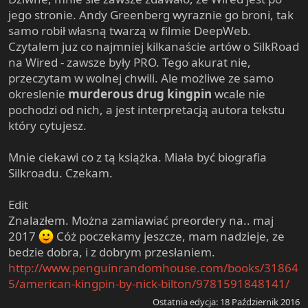
e
jego stronie. Andy Greenberg wyraznie go broni, tak
r
samo robił własną twarzą w filmie DeepWeb.
Czytalem juz co najmniej kilkanaście artów o SilkRoad
na Wired - zawsze były PRO. Tego akurat nie,
przeczytam w wolnej chwili. Ale możliwe ze samo
okreslenie
murderous drug kingpin
wcale nie
pochodzi od nich, a jest interpretacją autora tekstu
który cytujesz.
Mnie ciekawi co z tą książka. Miała być biografia
Silkroadu. Czekam.
Edit
Znalazłem. Można zamiawiać preordery na.. maj
2017
Cóż poczekamy jeszcze, mam nadzieje, ze
bedzie dobra, i z dobrym przesłaniem.
http://www.penguinrandomhouse.com/books/31864
5/american-kingpin-by-nick-bilton/9781591848141/
Ostatnia edycja:
18 Październik 2016