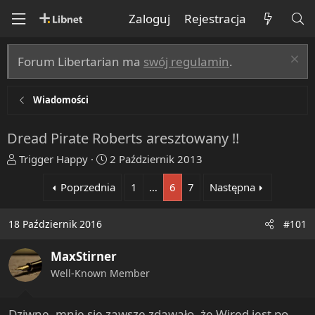
Zaloguj
Rejestracja
Forum Libertarian ma
swój regulamin
.
Wiadomości
Dread Pirate Roberts aresztowany !!
T
R
Trigger Happy
2 Październik 2013
h
o
Poprzednia
1
…
6
7
Następna
r
z
e
p
a
o
18 Październik 2016
#101
d
c
s
z
MaxStirner
t
ę
Well-Known Member
a
t
r
y
t
Dziwne, mnie sie zawsze zdawało, że Wired jest po