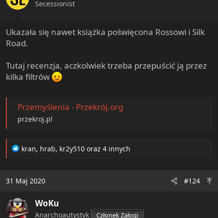
n
Secessionist
s
:
Ukazała się nawet książka poświęcona Rossowi i Silk
Road.
Tutaj recenzja, aczkolwiek trzeba przepuścić ją przez
kilka filtrów
Przemyślenia - Przekrój.org
przekroj.pl
R
kran
,
hrab
,
kr2y510
oraz 4 innych
e
a
c
31 Maj 2020
#124
t
i
WoKu
o
n
Anarchoautystyk
Członek Załogi