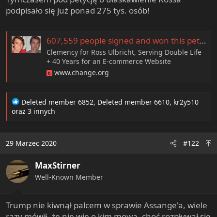
e
podpisało się już ponad 275 tys. osób!
r
607,559 people signed and won this petition
Clemency for Ross Ulbricht, Serving Double Life
+ 40 Years for an E-commerce Website
www.change.org
R
Deleted member 6852
,
Deleted member 6610
,
kr2y510
e
oraz 3 innych
a
c
t
29 Marzec 2020
#122
i
o
MaxStirner
n
s
Well-Known Member
:
Trump nie kiwnął palcem w sprawie Assange'a, wiele
razy mówił, że nie wie o kim mowa, choć rozpływał się