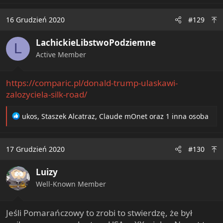
16 Grudzień 2020
#129
LachickieLibstwoPodziemne
L
Active Member
https://comparic.pl/donald-trump-ulaskawi-
zalozyciela-silk-road/
R
ukos
,
Staszek Alcatraz
,
Claude mOnet
oraz 1 inna osoba
e
a
c
17 Grudzień 2020
#130
t
i
Luizy
o
n
Well-Known Member
s
:
Jeśli Pomarańczowy to zrobi to stwierdzę, że był