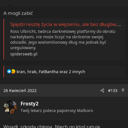
A mogli zabić
Spędzi resztę życia w więzieniu, ale bez długów. To koniec najsłynniejszego sklepu internetowego z narkotykami
Ross Ulbricht, twórca darknetowej platformy do obrotu
narkotykami, nie może liczyć na skrócenie swojej
odsiadki. Jego wielomilionowy dług ma jednak być
uregulowany.
spidersweb.pl
R
kran
,
hrab
,
FatBantha
oraz 2 innych
e
a
c
26 Kwiecień 2022
#133
t
i
Frosty2
o
n
Twój lekarz poleca papierosy Malboro
s
:
Wpadł, szkoda chłopa. Niech go ktoś ratuje