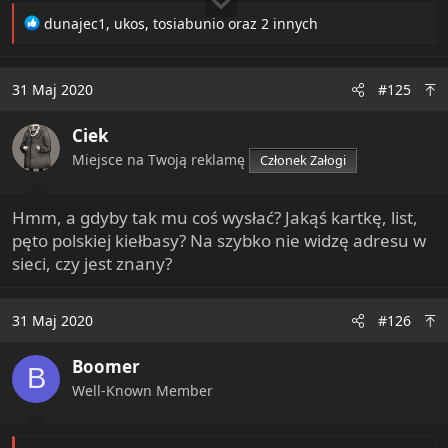
R
dunajec1
,
ukos
,
tosiabunio
oraz 2 innych
e
a
c
31 Maj 2020
#125
t
i
Ciek
o
n
Miejsce na Twoją reklamę
Członek Załogi
s
:
Hmm, a gdyby tak mu coś wysłać? Jakąś kartkę, list,
pęto polskiej kiełbasy? Na szybko nie widzę adresu w
sieci, czy jest znany?
31 Maj 2020
#126
Boomer
B
Well-Known Member