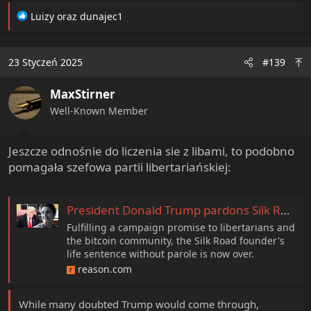
R
Luizy
oraz
dunajec1
e
a
c
23 Styczeń 2025
#139
t
i
MaxStirner
o
n
Well-Known Member
s
:
Jeszcze odnośnie do liczenia sie z libami, to podobno
pomagała szefowa partii libertariańskiej:
President Donald Trump pardons Silk Road founder Ross Ulbricht
Fulfilling a campaign promise to libertarians and
the bitcoin community, the Silk Road founder's
life sentence without parole is now over.
reason.com
While many doubted Trump would come through,