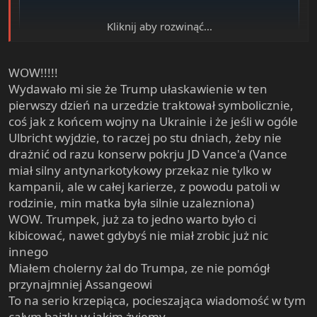
Kliknij aby rozwinąć...
WOW!!!!!
Wydawało mi sie że Trump ułaskawienie w ten
pierwszy dzień na urzedzie traktował symbolicznie,
coś jak z końcem wojny na Ukrainie i że jeśli w ogóle
Ulbricht wyjdzie, to raczej po stu dniach, żeby nie
drażnić od razu konserw pokrju JD Vance'a (Vance
miał silny antynarkotykowy przekaz nie tylko w
kampanii, ale w całej karierze, z powodu patoli w
rodzinie, min matka była silnie uzalezniona)
WOW. Trumpek, już za to jedno warto było ci
View: https://x.com/Free_Ross/status/1881925029497377104?t=d_j5tUxK0wFAAd-
kibicować, nawet gdybyś nie miał zrobic już nic
h6DZjjA&s=19
innego
Miałem cholerny żal do Trumpa, ze nie pomógł
przynajmniej Assangeowi
To na serio krzepiąca, pocieszająca wiadomość w tym
całym bajzlu w jakim żyjemy