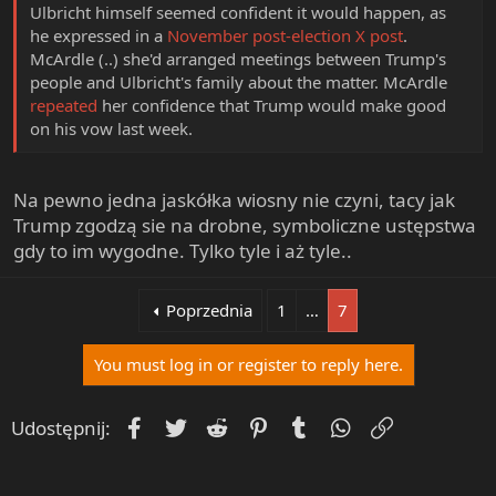
Ulbricht himself seemed confident it would happen, as
he expressed in a
November post-election X post
.
McArdle (..) she'd arranged meetings between Trump's
people and Ulbricht's family about the matter. McArdle
repeated
her confidence that Trump would make good
on his vow last week.
Na pewno jedna jaskółka wiosny nie czyni, tacy jak
Trump zgodzą sie na drobne, symboliczne ustępstwa
gdy to im wygodne. Tylko tyle i aż tyle..
Poprzednia
1
…
7
You must log in or register to reply here.
Facebook
Twitter
Reddit
Pinterest
Tumblr
WhatsApp
Umieść Lin
Udostępnij: