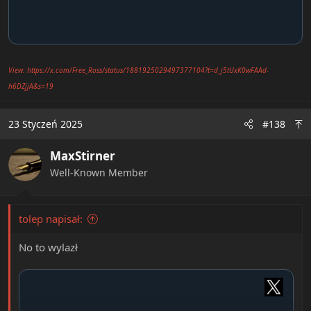
View: https://x.com/Free_Ross/status/1881925029497377104?t=d_j5tUxK0wFAAd-
h6DZjjA&s=19
23 Styczeń 2025
#138
MaxStirner
Well-Known Member
tolep napisał:
No to wylazł