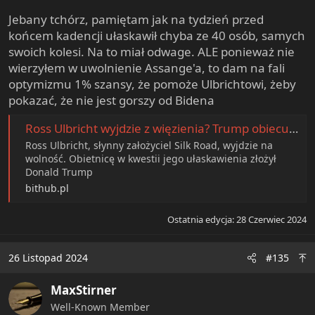
Jebany tchórz, pamiętam jak na tydzień przed
końcem kadencji ułaskawił chyba ze 40 osób, samych
swoich kolesi. Na to miał odwage. ALE ponieważ nie
wierzyłem w uwolnienie Assange'a, to dam na fali
optymizmu 1% szansy, że pomoże Ulbrichtowi, żeby
pokazać, że nie jest gorszy od Bidena
Ross Ulbricht wyjdzie z więzienia? Trump obiecuje ułaskawienie | BitHub.pl
Ross Ulbricht, słynny założyciel Silk Road, wyjdzie na
wolność. Obietnicę w kwestii jego ułaskawienia złożył
Donald Trump
bithub.pl
Ostatnia edycja:
28 Czerwiec 2024
26 Listopad 2024
#135
MaxStirner
Well-Known Member