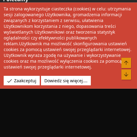
Ta strona wykorzystuje ciasteczka (cookies) w celu: utrzymania
Wolnościowe cytaty
sesji zalogowanego Użytkownika, gromadzenia informacji
związanych z korzystaniem z serwisu, ułatwienia
Użytkownikom korzystania z niego, dopasowania treści
Udostępnij
wyświetlanych Użytkownikowi oraz tworzenia statystyk
oglądalności czy efektywności publikowanych
Facebook
Twitter
Reddit
Pinterest
Tumblr
WhatsApp
Umieść Link
reklam.Użytkownik ma możliwość skonfigurowania ustawień
cookies za pomocą ustawień swojej przeglądarki internetowej.
Użytkownik wyraża zgodę na używanie i wykorzystywanie
cookies oraz ma możliwość wyłączenia cookies za pomocą
®
Community platform by XenForo
© 2010-2022 XenForo Ltd.
Do 
ustawień swojej przeglądarki internetowej.
Design by:
Pixel Exit
Bot
Tłumaczenie wykonane przez
XboxForum.pl
. |
Media embeds
Zaakceptuj
Dowiedz się więcej.…
via s9e/MediaSites