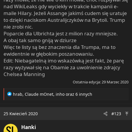
nad WikiLeaks gdy wyciekły w trakcie kampanii e-
maile Hilary. Jeżeli Assange jakimś cudem się uratuje
to dzięki naciskom Australijczyków na Brytoli. Trump
nie zrobi nic.
Poparcie dla Ulbrichta jest z milion razy mniejsze.
A obaj tak samo gniją w dziurze
Więc te listy są bez znaczenia dla Trumpa, ma to
ewidentnie w głębokim poszanowaniu.
Edit: Niebagatelną imo wskazówką jest fakt, że parę
razy wyżywał się na Obamie za uwolnienie zdrajcy
Chelsea Manning
Ostatnia edycja:
29 Marzec 2020
R
hrab
,
Claude mOnet
,
inho
oraz 6 innych
e
a
c
25 Kwiecień 2020
#123
t
i
Hanki
o