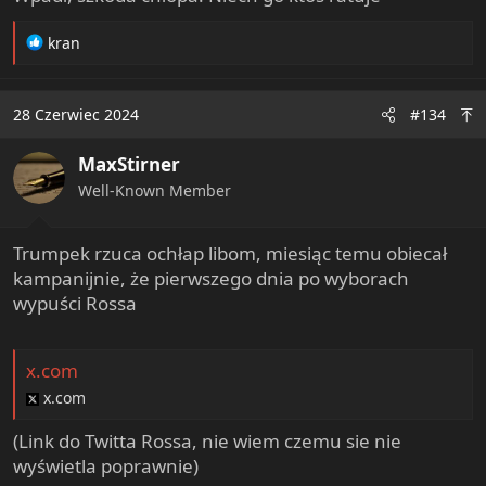
R
kran
e
a
c
28 Czerwiec 2024
#134
t
i
MaxStirner
o
n
Well-Known Member
s
:
Trumpek rzuca ochłap libom, miesiąc temu obiecał
kampanijnie, że pierwszego dnia po wyborach
wypuści Rossa
x.com
x.com
(Link do Twitta Rossa, nie wiem czemu sie nie
wyświetla poprawnie)