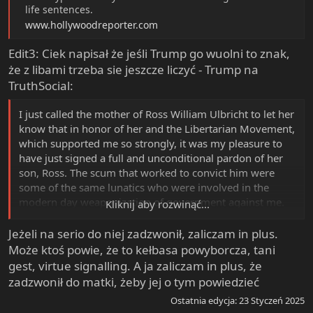
life sentences.
www.hollywoodreporter.com
Edit3: Ciek napisał że jeśli Trump go wuolni to znak,
że z libami trzeba sie jeszcze liczyć - Trump na
TruthSocial:
I just called the mother of Ross William Ulbricht to let her
know that in honor of her and the Libertarian Movement,
which supported me so strongly, it was my pleasure to
have just signed a full and unconditional pardon of her
son, Ross. The scum that worked to convict him were
some of the same lunatics who were involved in the
modern day weaponization of government against me.
Kliknij aby rozwinąć...
He was given two life sentences, plus 40 years.
Ridiculous!
Jeżeli na serio do niej zadzwonił, zaliczam in plus.
Może ktoś powie, że to kełbasa powyborcza, tani
gest, virtue signalling. A ja zaliczam in plus, że
zadzwonił do matki, żeby jej o tym powiedzieć
Ostatnia edycja:
23 Styczeń 2025