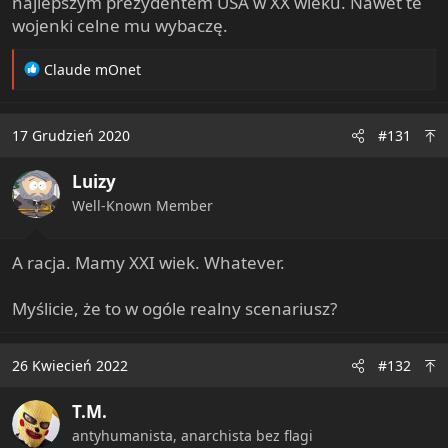
najlepszym prezydentem USA w XX wieku. Nawet te
wojenki celne mu wybaczę.
R
Claude mOnet
e
a
c
17 Grudzień 2020
#131
t
i
Luizy
o
n
Well-Known Member
s
:
A racja. Mamy XXI wiek. Whatever.
Myślicie, że to w ogóle realny scenariusz?
26 Kwiecień 2022
#132
T.M.
antyhumanista, anarchista bez flagi