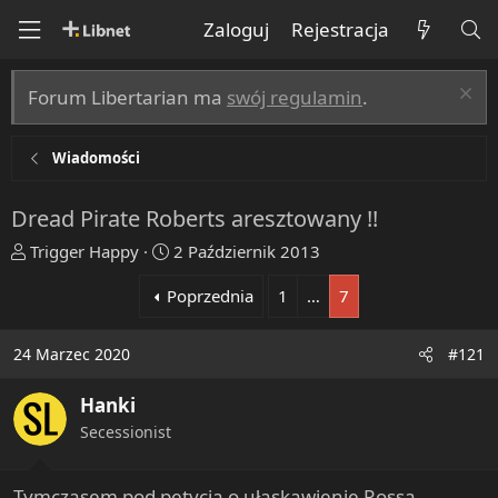
Zaloguj
Rejestracja
Forum Libertarian ma
swój regulamin
.
Wiadomości
Dread Pirate Roberts aresztowany !!
T
R
Trigger Happy
2 Październik 2013
h
o
Poprzednia
1
…
7
r
z
e
p
a
o
24 Marzec 2020
#121
d
c
s
z
Hanki
t
ę
Secessionist
a
t
r
y
t
Tymczasem pod petycją o ułaskawienie Rossa