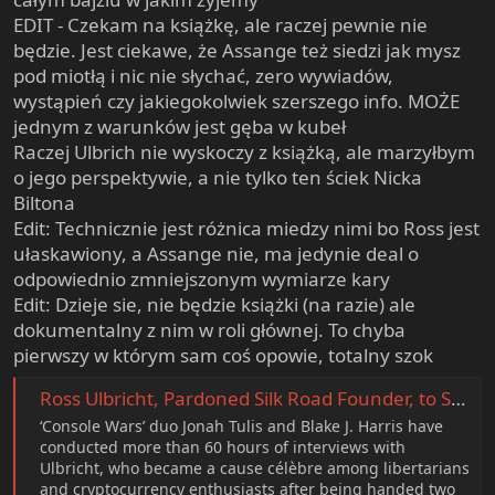
EDIT - Czekam na książkę, ale raczej pewnie nie
będzie. Jest ciekawe, że Assange też siedzi jak mysz
pod miotłą i nic nie słychać, zero wywiadów,
wystąpień czy jakiegokolwiek szerszego info. MOŻE
jednym z warunków jest gęba w kubeł
Raczej Ulbrich nie wyskoczy z książką, ale marzyłbym
o jego perspektywie, a nie tylko ten ściek Nicka
Biltona
Edit: Technicznie jest różnica miedzy nimi bo Ross jest
ułaskawiony, a Assange nie, ma jedynie deal o
odpowiednio zmniejszonym wymiarze kary
Edit: Dzieje sie, nie będzie książki (na razie) ale
dokumentalny z nim w roli głównej. To chyba
pierwszy w którym sam coś opowie, totalny szok
Ross Ulbricht, Pardoned Silk Road Founder, to Speak Out in Surprise Documentary (Exclusive)
‘Console Wars’ duo Jonah Tulis and Blake J. Harris have
conducted more than 60 hours of interviews with
Ulbricht, who became a cause célèbre among libertarians
and cryptocurrency enthusiasts after being handed two