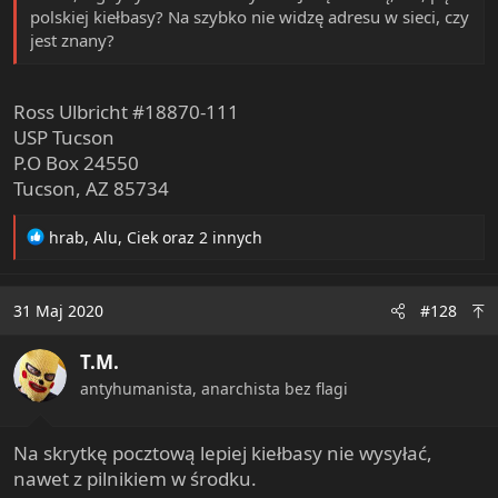
polskiej kiełbasy? Na szybko nie widzę adresu w sieci, czy
jest znany?
Ross Ulbricht #18870-111
USP Tucson
P.O Box 24550
Tucson, AZ 85734
R
hrab
,
Alu
,
Ciek
oraz 2 innych
e
a
c
31 Maj 2020
#128
t
i
T.M.
o
n
antyhumanista, anarchista bez flagi
s
:
Na skrytkę pocztową lepiej kiełbasy nie wysyłać,
nawet z pilnikiem w środku.