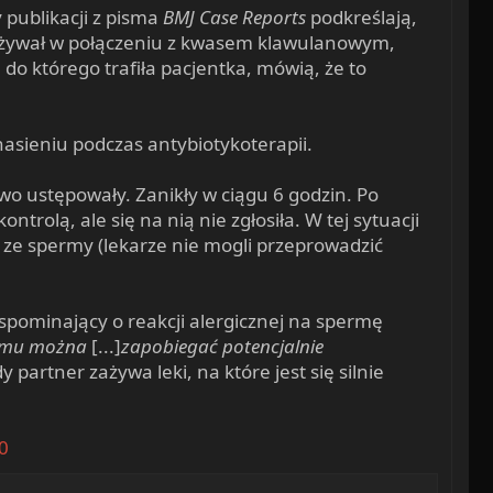
 publikacji z pisma
BMJ Case Reports
podkreślają,
r zażywał w połączeniu z kwasem klawulanowym,
 do którego trafiła pacjentka, mówią, że to
asieniu podczas antybiotykoterapii.
o ustępowały. Zanikły w ciągu 6 godzin. Po
trolą, ale się na nią nie zgłosiła. W tej sytuacji
 ze spermy (lekarze nie mogli przeprowadzić
wspominający o reakcji alergicznej na spermę
 temu można
[...]
zapobiegać potencjalnie
y partner zażywa leki, na które jest się silnie
0