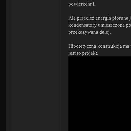
powierzchni.
Ale przecież energia pioruna
kondensatory umieszczone po
przekazywana dalej.
Hipotetyczna konstrukcja ma p
jest to projekt.