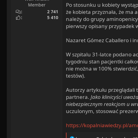
Po stosunku u kobiety wystąp
Member
że kobieta przyznała, że ma 
2 741
5 410
należy do grupy aminopenicyli
pierwszy opisany przypadek w
Nazaret Gómez Caballero i in
W szpitalu 31-latce podano a
tygodniu stan pacjentki całkow
nie można w 100% stwierdzić,
testów).
Autorzy artykułu przeglądali 
partnera.
Jako klinicyści uwa
niebezpiecznym reakcjom u wr
uczulonym, stosować prezer
https://kopalniawiedzy.pl/am