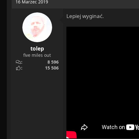
16 Marzec 2019
t
i
Lepiej wyginać.
o
n
s
:
tolep
five miles out
8 596
15 506