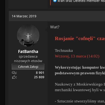
R
kran
oraz
Deleted member 46
e
a
c
14 Marzec 2019
t
i
Wat?
o
n
s
Rosjanie "cofnęli" c
:
Technauka
FatBantha
Wczoraj, 13 marca (14:02)
sprzedawca
niszowych etosów
Członek Załogi
Wykorzystując komputer kwa
8 901
podstawowym prawom fizyki 
25 809
Naukowcy z Moskiewskiego Ins
mechaniki kwantowej byli w s
- Sztucznie stworzyliśmy sta