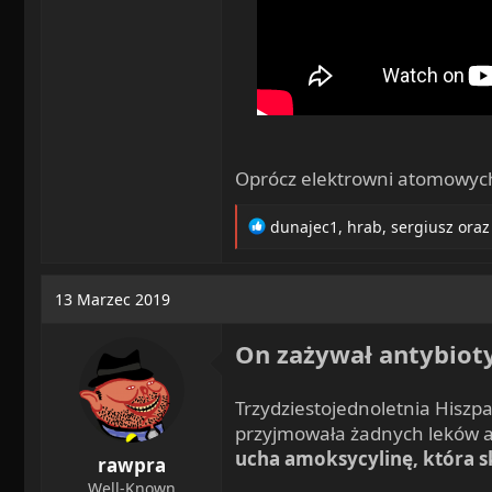
Oprócz elektrowni atomowych, 
R
dunajec1
,
hrab
,
sergiusz
oraz
e
a
c
13 Marzec 2019
t
i
On zażywał antybioty
o
n
s
Trzydziestojednoletnia Hiszp
:
przyjmowała żadnych leków ani
ucha amoksycylinę, która s
rawpra
Well-Known