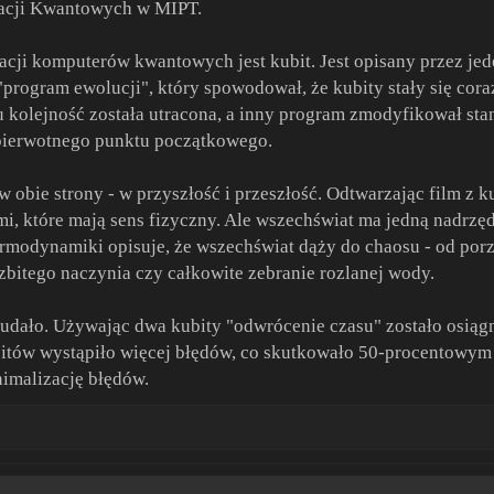
macji Kwantowych w MIPT.
cji komputerów kwantowych jest kubit. Jest opisany przez jed
rogram ewolucji", który spowodował, że kubity stały się cora
u kolejność została utracona, a inny program zmodyfikował st
 pierwotnego punktu początkowego.
 obie strony - w przyszłość i przeszłość. Odtwarzając film z ku
i, które mają sens fizyczny. Ale wszechświat ma jedną nadrzę
rmodynamiki opisuje, że wszechświat dąży do chaosu - od porzą
bitego naczynia czy całkowite zebranie rozlanej wody.
udało. Używając dwa kubity "odwrócenie czasu" zostało osiąg
bitów wystąpiło więcej błędów, co skutkowało 50-procentowym
imalizację błędów.