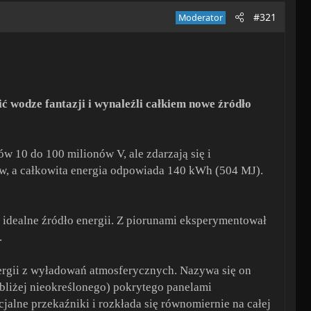
#321
Moderator
ć wodze fantazji i wynaleźli całkiem nowe źródło
w 10 do 100 milionów V, ale zdarzają się i
w, a całkowita energia odpowiada 140 kWh (504 MJ).
 idealne źródło energii. Z piorunami eksperymentował
.
ergii z wyładowań atmosferycznych. Nazywa się on
(bliżej nieokreślonego) pokrytego panelami
jalne przekaźniki i rozkłada się równomiernie na całej