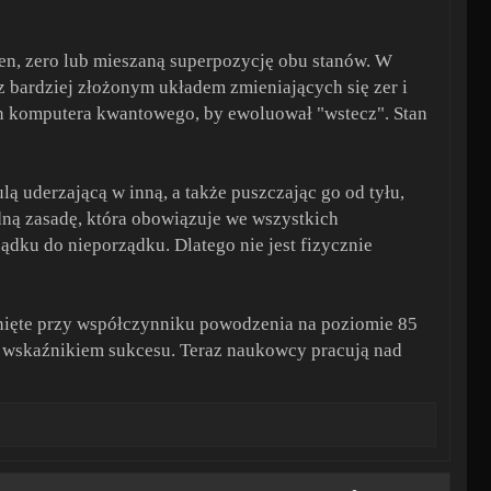
en, zero lub mieszaną superpozycję obu stanów. W
z bardziej złożonym układem zmieniających się zer i
an komputera kwantowego, by ewoluował "wstecz". Stan
lą uderzającą w inną, a także puszczając go od tyłu,
dną zasadę, która obowiązuje we wszystkich
dku do nieporządku. Dlatego nie jest fizycznie
nięte przy współczynniku powodzenia na poziomie 85
 wskaźnikiem sukcesu. Teraz naukowcy pracują nad