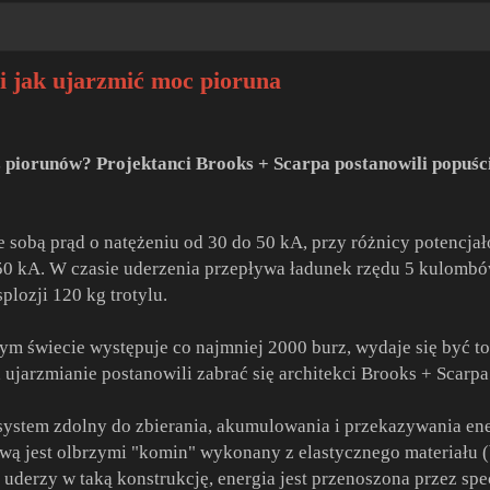
li jak ujarzmić moc pioruna
 piorunów? Projektanci Brooks + Scarpa postanowili popuści
sobą prąd o natężeniu od 30 do 50 kA, przy różnicy potencjałó
0 kA. W czasie uderzenia przepływa ładunek rzędu 5 kulombó
splozji 120 kg trotylu.
ym świecie występuje co najmniej 2000 burz, wydaje się być to
ch ujarzmianie postanowili zabrać się architekci Brooks + Scarpa
system zdolny do zbierania, akumulowania i przekazywania en
awą jest olbrzymi "komin" wykonany z elastycznego materiału 
uderzy w taką konstrukcję, energia jest przenoszona przez spec