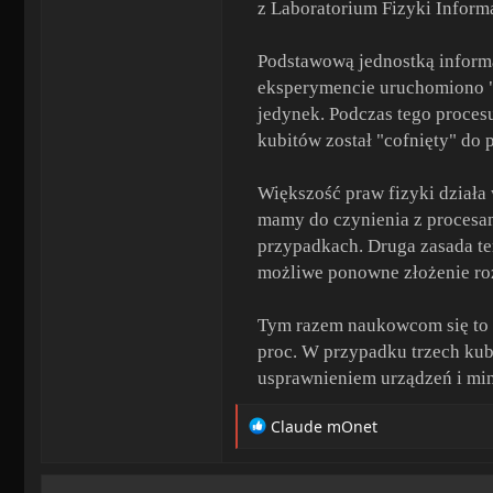
z Laboratorium Fizyki Infor
Podstawową jednostką informa
eksperymencie uruchomiono "p
jedynek. Podczas tego proces
kubitów został "cofnięty" do
Większość praw fizyki działa w
mamy do czynienia z procesam
przypadkach. Druga zasada te
możliwe ponowne złożenie roz
Tym razem naukowcom się to 
proc. W przypadku trzech ku
usprawnieniem urządzeń i min
R
Claude mOnet
e
a
c