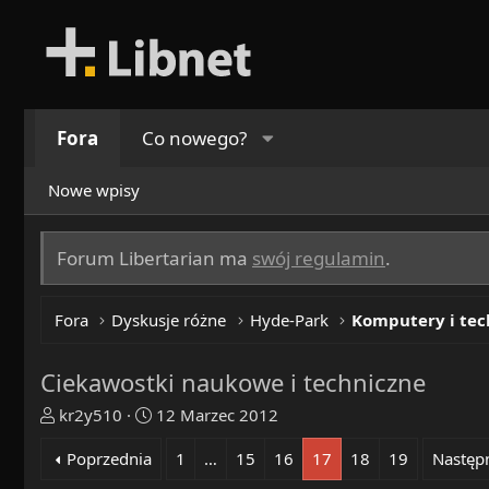
Fora
Co nowego?
Nowe wpisy
Forum Libertarian ma
swój regulamin
.
Fora
Dyskusje różne
Hyde-Park
Komputery i tec
Ciekawostki naukowe i techniczne
T
R
kr2y510
12 Marzec 2012
h
o
Poprzednia
1
…
15
16
17
18
19
Następ
r
z
e
p