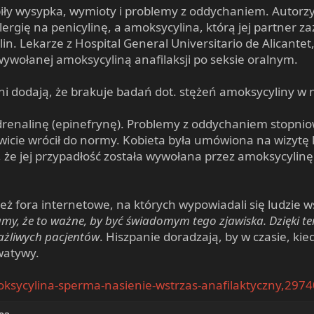
iły wysypka, wymioty i problemy z oddychaniem. Autorzy
alergię na penicylinę, a amoksycylina, którą jej partne
n. Lekarze z Hospital General Universitario de Alicantet,
ywołanej amoksycyliną anafilaksji po seksie oralnym.
ni dodają, że brakuje badań dot. stężeń amoksycyliny w n
drenalinę (epinefrynę). Problemy z oddychaniem stopniow
icie wrócił do normy. Kobieta była umówiona na wizytę kon
 że jej przypadłość została wywołana przez amoksycylinę
też fora internetowe, na których wypowiadali się ludzie 
żamy, że to ważne, by być świadomym tego zjawiska. Dzięki
ażliwych pacjentów
. Hiszpanie doradzają, by w czasie, kied
watywy.
oksycylina-sperma-nasienie-wstrzas-anafilaktyczny,2974