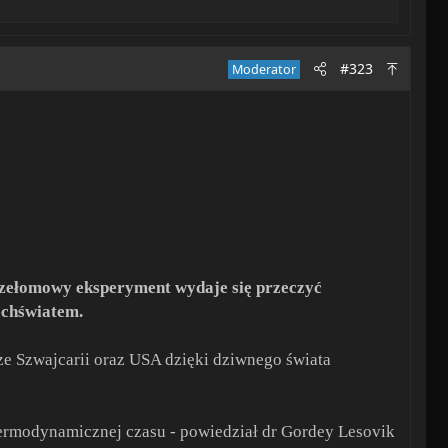
#323
Moderator
rzełomowy eksperyment wydaje się przeczyć
echświatem.
e Szwajcarii oraz USA dzięki dziwnego świata
 termodynamicznej czasu - powiedział dr Gordey Lesovik