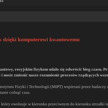
83
zas dzięki komputerowi kwantowemu
ntowy, rosyjskim fizykom udało się odwrócić bieg czasu. P
i może zmienić nasze rozumienie procesów rządzących wsz
tytutu Fizyki i Technologii (MIPT) wspierani przez badaczy z
tanie cofnąć czas.
n, który ewoluuje w kierunku przeciwnym do kierunku strzałki