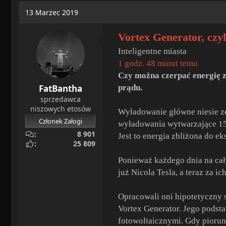
a
o
13 Marzec 2019
d
c
s
z
Vortex Generator, czy
t
ę
a
t
Inteligentne miasta
r
y
1 godz. 48 minut temu
t
Czy można czerpać energię z
e
FatBantha
prądu.
r
sprzedawca
niszowych etosów
Wyładowanie główne niesie ze 
Członek Załogi
wyładowania wytwarzające 15
8 901
Jest to energia zbliżona do ek
25 809
Ponieważ każdego dnia na cał
już Nicola Tesla, a teraz za i
Opracowali oni hipotetyczny 
Vortex Generator. Jego podst
fotowoltaicznymi. Gdy piorun 