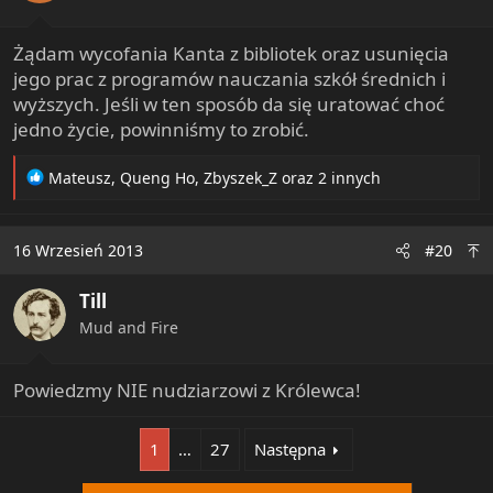
s
:
Żądam wycofania Kanta z bibliotek oraz usunięcia
jego prac z programów nauczania szkół średnich i
wyższych. Jeśli w ten sposób da się uratować choć
jedno życie, powinniśmy to zrobić.
R
Mateusz
,
Queng Ho
,
Zbyszek_Z
oraz 2 innych
e
a
c
16 Wrzesień 2013
#20
t
i
Till
o
n
Mud and Fire
s
:
Powiedzmy NIE nudziarzowi z Królewca!
1
…
27
Następna