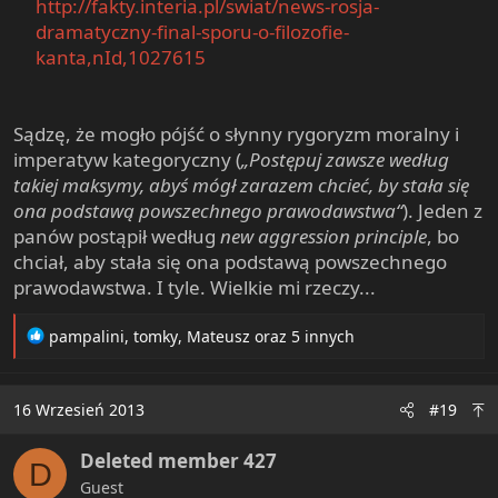
http://fakty.interia.pl/swiat/news-rosja-
dramatyczny-final-sporu-o-filozofie-
kanta,nId,1027615
Sądzę, że mogło pójść o słynny rygoryzm moralny i
imperatyw kategoryczny (
„Postępuj zawsze według
takiej maksymy, abyś mógł zarazem chcieć, by stała się
ona podstawą powszechnego prawodawstwa“
). Jeden z
panów postąpił według
new aggression principle
, bo
chciał, aby stała się ona podstawą powszechnego
prawodawstwa. I tyle. Wielkie mi rzeczy...
R
pampalini
,
tomky
,
Mateusz
oraz 5 innych
e
a
c
16 Wrzesień 2013
#19
t
i
Deleted member 427
o
D
n
Guest