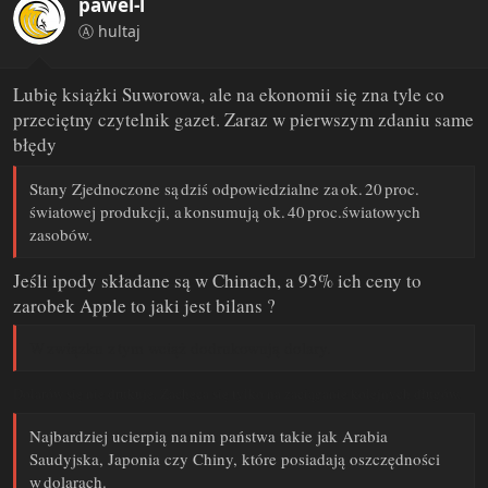
pawel-l
o
n
Ⓐ hultaj
s
:
Lubię książki Suworowa, ale na ekonomii się zna tyle co
przeciętny czytelnik gazet. Zaraz w pierwszym zdaniu same
błędy
Stany Zjednoczone są dziś odpowiedzialne za ok. 20 proc.
światowej produkcji, a konsumują ok. 40 proc.światowych
zasobów.
Jeśli ipody składane są w Chinach, a 93% ich ceny to
zarobek Apple to jaki jest bilans ?
W związku z tym wciąż dodrukowują dolary.
Dolarów się nie drukuje. Zachęca się tylko na zaciąganie kolejnych długów.
Najbardziej ucierpią na nim państwa takie jak Arabia
Saudyjska, Japonia czy Chiny, które posiadają oszczędności
w dolarach.