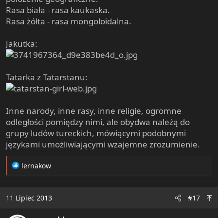
Rasa biała - rasa kaukaska.
Rasa żółta - rasa mongoloidalna.
Jakutka:
Tatarka z Tatarstanu:
Inne narody, inne rasy, inne religie, ogromne
odległości pomiędzy nimi, ale obydwa należą do
grupy ludów tureckich, mówiącymi podobnymi
językami umożliwiającymi wzajemne zrozumienie.
R
lernakow
e
a
c
11 Lipiec 2013
#17
t
i