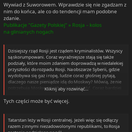
Wywiad z Suworowem. Wprawdzie się nie zgadzam z
nim do końca, ale co do tendencji mam podobne
zdanie.
Publikacje "Gazety Polskiej" » Rosja – kolos
na glinianych nogach
Dzisiejszy rząd Rosji jest rządem kryminalistów. Wszyscy
są skorumpowani. Coraz wyraźniejsze stają się także
podziały, które moim zdaniem doprowadzą w niedalekiej
przyszłości do rozpadu Rosji. Na obszarze Syberii, gdzie
wydobywa się gaz i ropę, ludzie coraz głośniej pytają,
dlaczego nasze pieniądze idą do Moskwy? Mówią, że nie
potrzebują Moskwy, że chcą się oddzielić. Coraz bardziej
Kliknij aby rozwinąć...
niezadowolone są także mniejszości etniczne, np. żyjący
nad Wołgą Tatarzy, którzy są muzułmanami. Na razie
Tych części może być więcej.
są lojalni w stosunku do Moskwy, ale z powodu rosnących
problemów ekonomicznych budzą się u nich nastroje
separatystyczne. Ci ludzie widzą, że pieniądze
Tatarstan leży w Rosji centralnej. Jeżeli więc się odłączy
z wydobycia ropy nie trafiają w ich ręce, ale są wysyłane
razem z innymi niezadowolonymi republikami, to Rosja
do Moskwy. Przez ten nierówny podział środków Rosja