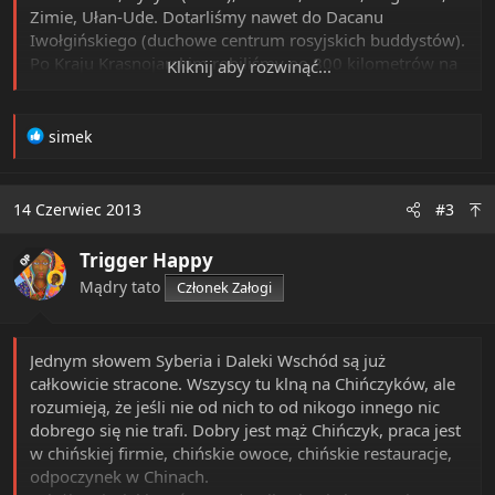
Zimie, Ułan-Ude. Dotarliśmy nawet do Dacanu
Iwołgińskiego (duchowe centrum rosyjskich buddystów).
Po Kraju Krasnojarskim robiliśmy po 800 kilometrów na
Kliknij aby rozwinąć...
dzień z prędkością do 140km/h.
Pewnego razu gdzieś na trasie pod Kyzyłem przed
naszym samochodem nie zdążyło nawet odfrunąć stado
R
simek
jastrzębi, które pokojowo posilały się jakąś padliną.
e
a
Padliny w rezultacie zostało za nami więcej, ale teraz
c
trzeba wymienić przednią szybę.
14 Czerwiec 2013
#3
t
Czasami po kilka godzin w pełnej ciemności
i
zapi*rdalaliśmy po stepie albo półpustyni . Tak było w
Trigger Happy
o
OP
Chakassji, Tuwie i na przedgórzu Tybetu.
n
Mądry tato
Członek Załogi
Tutaj jest bardzo ładnie. Znaczy się baaaaaaaardzo ładnie.
s
Nigdzie na świecie nie ma czegoś podobnego.
:
Ale zauważyłem jednak pewną złowrogą rzecz:
KRAJ
Jednym słowem Syberia i Daleki Wschód są już
UMARŁ
.
całkowicie stracone. Wszyscy tu klną na Chińczyków, ale
Bez żadnej przesady. Ale nikt tego nie zauważył.
rozumieją, że jeśli nie od nich to od nikogo innego nic
Po prostu o nim dawno temu wszyscy zapomnieli.
dobrego się nie trafi. Dobry jest mąż Chińczyk, praca jest
Z Ułan-Ude córka pojechała pociągiem do Moskwy, a ja
w chińskiej firmie, chińskie owoce, chińskie restauracje,
wysiadłem w Angarsku, gdzie przywitał mnie stary
odpoczynek w Chinach.
znajomy. Więc pognaliśmy na północ przez różne miasta