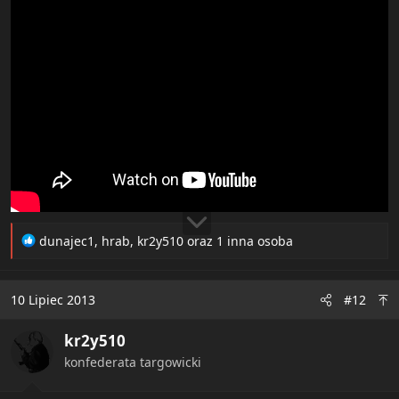
R
dunajec1
,
hrab
,
kr2y510
oraz 1 inna osoba
e
a
c
10 Lipiec 2013
#12
t
i
kr2y510
o
n
konfederata targowicki
s
: