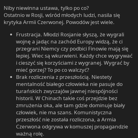
się surowiec z Australii. Brednie jakieś, co nie?
Książka „Dziesięć kawałków o wojnie - Rosjanin w
Niby niewinna ustawa, tylko po co?
Buriację poznałem. Buriatki, uwierz mi, są lepsze od
Czeczenii” to wstrząsający wojenny dokument.
Buriatów. Ale ani jednym, ani drugim pić nie wolno.
Ostatnio w Rosji, wśród młodych ludzi, nasila się
Przerażający, bo w większości autobiograficzny. Tej
Alkohol zwala ich z nóg migiem. Ale nieszczególnie
krytyka Armii Czerwonej. Powodów jest wiele.
książki nie można zapomnieć, ponieważ przedstawia
ciągnie ich do wódki. To wszystko jest od Ruskich. To my
obraz nieskończonego ludzkiego szaleństwa. Powieść
ich upijaliśmy i upijamy. Ale Buriatki... mmmmm... Nie
Frustracja. Młodzi Rosjanie słyszą, że wygrali
jest tak przerażająca w swojej wymowie, że po jej
żartuję. Są strasznie ładne w wieku 30-32 lata. Bardzo
wojnę a jadąc na zachód Europy widzą, że ci
przeczytaniu przechodzą czytelnika po plecach zimne
akuratne mordki.
przegrani Niemcy czy podbici Finowie mają się
ciarki i trudno jest złapać oddech. A wszystko to, za
Baby są tu wszystkie baaaardzo zepsute. Nie tylko w
lepiej. Wiec są wkurwieni. Każdy chce wygrywać
sprawą Babczenki opisane jest lekko, tak bardzo lekko,
Buriacji. Już pisałem, że w obwodzie irkuckim, Bracku
i cieszyć się korzyściami z wygranej. Wygrać by
jakbyśmy czytali jakąś niewiarygodną baśń na
chłopów po prostu brakuje. Dlatego zupełnie
mieć gorzej? To po co walczyć?
dobranoc… Skoro tak wyszło - czytajcie. Bądź przeklęta
powszechne jest, że matuś i córeczka żyją razem z
Brak rozliczenia z przeszłością. Niestety
wojno.
jednym mężem. Wczoraj nawet poznałem jedną taką.
mentalność białego człowieka nie pasuje do
Żyje z matką, ojczymem i jego dzieckiem. Wyobrażasz
turańskich zwyczajów jawnej niespójności
sobie?…
historii. W Chinach takie coś przejdzie bez
Pełno tu matek w wieku 15-16 lat. Boją się robić aborcję,
ponieważ poziom ginekologii jest tu przedrewolucyjny a
zmrużenia oka, ale tam gdzie dominuje biały
po takim „zabiegu” bezpłodność jest gwarantowana.
człowiek, nie ma szans. Komunistyczna
Jest tutaj wiele lesbijek. Niesamowite! Przy czym nie są to
przeszłość nie została rozliczona, a Armia
tylko młode kobiety. Ogólnie miejscowi chłopi po
Czerwona odgrywa w komuszej propagandzie
czterdziestce to impotenci. Cóż pozostaje rosyjskim
ważną rolę.
ślicznotkom.