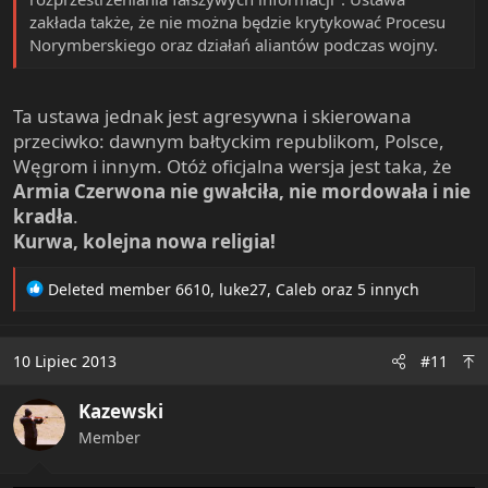
zakłada także, że nie można będzie krytykować Procesu
Norymberskiego oraz działań aliantów podczas wojny.
Ta ustawa jednak jest agresywna i skierowana
przeciwko: dawnym bałtyckim republikom, Polsce,
Węgrom i innym. Otóż oficjalna wersja jest taka, że
Armia Czerwona nie gwałciła, nie mordowała i nie
kradła
.
Kurwa, kolejna nowa religia!
R
Deleted member 6610
,
luke27
,
Caleb
oraz 5 innych
e
a
c
10 Lipiec 2013
#11
t
i
Kazewski
o
n
Member
s
: