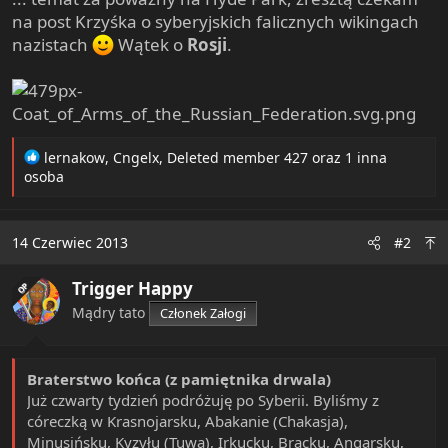
e
na post Krzyśka o syberyjskich falicznych wikingach
r
nazistach
Wątek o
Rosji
.
R
lernakow
,
Cngelx
,
Deleted member 427
oraz 1 inna
e
osoba
a
c
t
14 Czerwiec 2013
#2
i
o
Trigger Happy
n
OP
s
Mądry tato
Członek Załogi
:
Braterstwo końca (z pamiętnika drwala)
Już czwarty tydzień podróżuję po Syberii. Byliśmy z
córeczką w Krasnojarsku, Abakanie (Chakasja),
Minusińsku, Kyzyłu (Tuwa), Irkucku, Bracku, Angarsku,