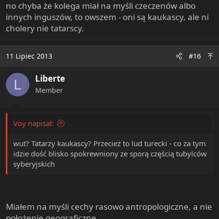
no chyba że kolega miał na myśli czeczenów albo
innych inguszów, to owszem - oni są kaukascy, ale ni
cholery nie tatarscy.
11 Lipiec 2013
#16
Liberte
L
Member
Voy napisał:
wut? Tatarzy kaukascy? Przecież to lud turecki - co za tym
idzie dość blisko spokrewniony ze sporą częścią tubylców
syberyjskich
Miałem na myśli cechy rasowo antropologiczne, a nie
położenie geograficzne.