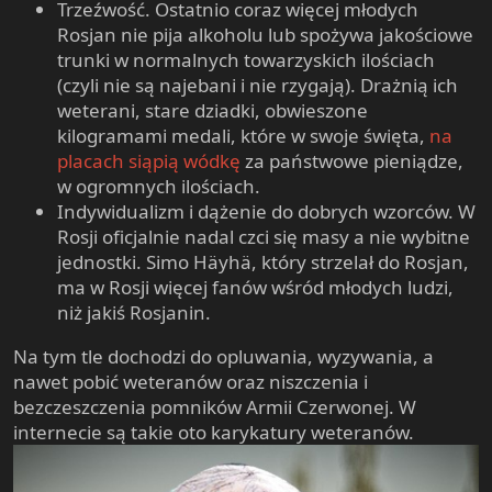
Trzeźwość. Ostatnio coraz więcej młodych
Cerkwi w mieście przez pięć dni nie widziałem. Dopiero
Rosjan nie pija alkoholu lub spożywa jakościowe
w jakimś oddalonym rejonie. Jednym słowem, chodzę i
trunki w normalnych towarzyskich ilościach
płaczę…
(czyli nie są najebani i nie rzygają). Drażnią ich
Komisarz wojskowy miasta Zima to człowiek raczej nie
weterani, stare dziadki, obwieszone
święty. Ale każdy jego poborowy na szyi, w woreczku,
kilogramami medali, które w swoje święta,
na
obok krzyżyka, ma papierek z numerem telefonu
komórkowego do niego. Jeśli kogoś wezmą do floty albo
placach siąpią wódkę
za państwowe pieniądze,
w jakieś knieje, czy stanie się cokolwiek innego, to
w ogromnych ilościach.
zawsze może zadzwonić do pułkownika. Ten ujmie się za
Indywidualizm i dążenie do dobrych wzorców. W
nim.
Rosji oficjalnie nadal czci się masy a nie wybitne
Tutejszy naród jest bardzo biedny. Nie uwierzysz. 140
jednostki. Simo Häyhä, który strzelał do Rosjan,
osób na wiosnę poszło do wojska, a 80 zostało
ma w Rosji więcej fanów wśród młodych ludzi,
zwolnionych. Prawie wszyscy z nich zostali w domach z
niż jakiś Rosjanin.
powodu tzw. „niepełnowartościowego żywienia” – niska
waga jest przy normalnym wzroście. Chociaż dla
Na tym tle dochodzi do opluwania, wyzywania, a
większości tutaj, nie uwierzysz (!), armia jest zbawieniem.
nawet pobić weteranów oraz niszczenia i
Pozwala wyrwać chłopaka z środowiska przestępczego,
bezczeszczenia pomników Armii Czerwonej. W
daje wielodzietnej rodzinie odetchnąć od bezrobotnego
internecie są takie oto karykatury weteranów.
lokatora itd.
Powtarza się historia, kiedy to w lata kolektywizacji
Armia Czerwona była ratunkiem dla wiejskich chłopaków.