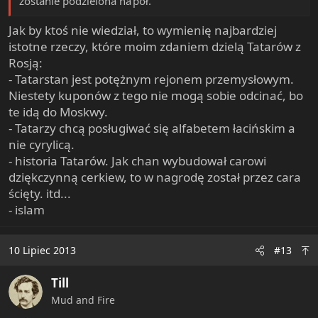
zostanie podzielona na pół.
może się rozpaść na trzy części: europejską, tatarską
i syberyjską.
Jak by ktoś nie wiedział, to wymienię najbardziej
istotne rzeczy, które moim zdaniem dzielą Tatarów z
Rosją:
- Tatarstan jest potężnym rejonem przemysłowym.
Niestety kuponów z tego nie mogą sobie odcinać, bo
te idą do Moskwy.
- Tatarzy chcą posługiwać się alfabetem łacińskim a
nie cyrylicą.
- historia Tatarów. Jak chan wybudował carowi
dziękczynną cerkiew, to w nagrodę został przez cara
ścięty. itd...
- islam
10 Lipiec 2013
#13
Till
Mud and Fire