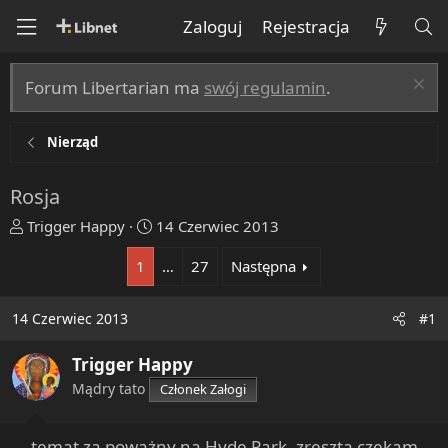
Zaloguj
Rejestracja
Forum Libertarian ma
swój regulamin
.
Nierząd
Rosja
T
R
Trigger Happy
14 Czerwiec 2013
h
o
1
…
27
Następna
r
z
e
p
a
o
14 Czerwiec 2013
#1
d
c
s
z
Trigger Happy
t
ę
Mądry tato
Członek Załogi
a
t
r
y
t
... temat za poważny na Hyde Park, zresztą czekam