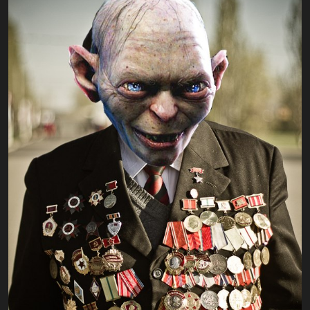
Wszyscy byli syci, ubrani, obuci. Cóż to było za życie! Nie
to, co w rozkułaczanych wsiach. Tak więc teraz cała
Syberia to jedna wielka rozkułaczana wieś.
Naród przestał paść krowy, bo nie ma gdzie tego robić.
Na Syberii! Po prostu ziemia jest teraz czyjąś własnością i
otoczono ją kłującym drutem. Wcześniej to były pola dla
wypasu...