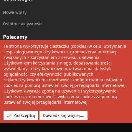
Nowe wpisy
Ostatnie aktywności
Polecamy
Ta strona wykorzystuje ciasteczka (cookies) w celu: utrzymania
Wolnościowe cytaty
sesji zalogowanego Użytkownika, gromadzenia informacji
związanych z korzystaniem z serwisu, ułatwienia
Użytkownikom korzystania z niego, dopasowania treści
Udostępnij
wyświetlanych Użytkownikowi oraz tworzenia statystyk
oglądalności czy efektywności publikowanych
Facebook
Twitter
Reddit
Pinterest
Tumblr
WhatsApp
Umieść Link
reklam.Użytkownik ma możliwość skonfigurowania ustawień
cookies za pomocą ustawień swojej przeglądarki internetowej.
Użytkownik wyraża zgodę na używanie i wykorzystywanie
cookies oraz ma możliwość wyłączenia cookies za pomocą
®
Community platform by XenForo
© 2010-2022 XenForo Ltd.
ustawień swojej przeglądarki internetowej.
Design by:
Pixel Exit
Tłumaczenie wykonane przez
XboxForum.pl
. |
Media embeds
Zaakceptuj
Dowiedz się więcej.…
via s9e/MediaSites