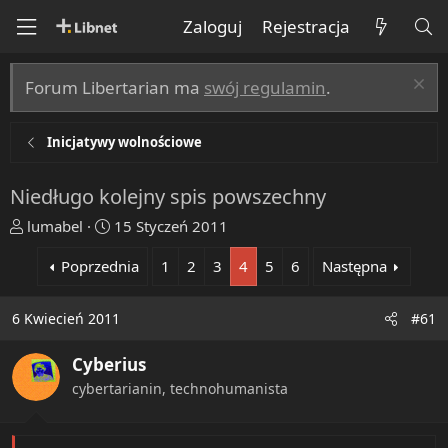
Zaloguj
Rejestracja
Forum Libertarian ma
swój regulamin
.
Inicjatywy wolnościowe
Niedługo kolejny spis powszechny
T
R
lumabel
15 Styczeń 2011
h
o
Poprzednia
1
2
3
4
5
6
Następna
r
z
e
p
a
o
6 Kwiecień 2011
#61
d
c
s
z
Cyberius
t
ę
cybertarianin, technohumanista
a
t
r
y
t