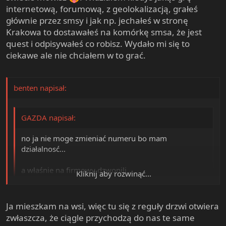
ręce to bym powiedział, że przebywam za granicą i nie
internetową, forumową, z geolokalizacją, grałeś
wrócę do jesieni. Nie wiem co lepsze akurat w tym
głównie przez smsy i jak np. jechałeś w stronę
przypadku
Krakowa to dostawałeś na komórkę smsa, że jest
quest i odpisywałeś co robisz. Wydało mi się to
ciekawe ale nie chciałem w to grać.
benten napisał:
GAZDA napisał:
no ja nie moge zmieniać numeru bo mam
działalnosć...
a właśnie na firmowy dzwonili...
Kliknij aby rozwinąć...
Co im powiedziałeś? Jak sie migasz?
Kliknij aby rozwinąć...
Ja mieszkam na wsi, więc tu się z reguły drzwi otwiera
U mnie niewpuszczanie to żadna sprawa. Wszyscy
zwłaszcza, że ciągle przychodzą do nas te same
wiedzą, że jak się nie zapowiedzą to ignoruję dzwonki na