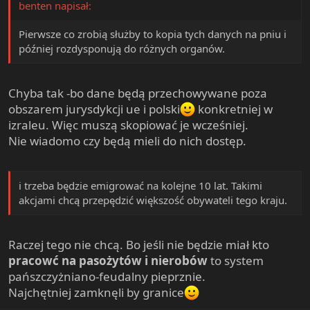
benten napisał:
e
r
Pierwsze co zrobią służby to kopia tych danych na pniu i
później rozdysponują do różnych organów.
Chyba tak -bo dane będą przechowywane poza
obszarem jurysdykcji ue i polski
konkretniej w
izraleu. Więc muszą skopiować je wcześniej.
Nie wiadomo czy będą mieli do nich dostęp.
i trzeba będzie emigrować na kolejne 10 lat. Takimi
akcjami chcą przepędzić większość obywateli tego kraju.
Raczej tego nie chcą. Bo jeśli nie będzie miał kto
pracowć na pasożytów i nierobów
to system
pańszczyżniano-feudalny pieprznie.
Najchętniej zamknęli by granice