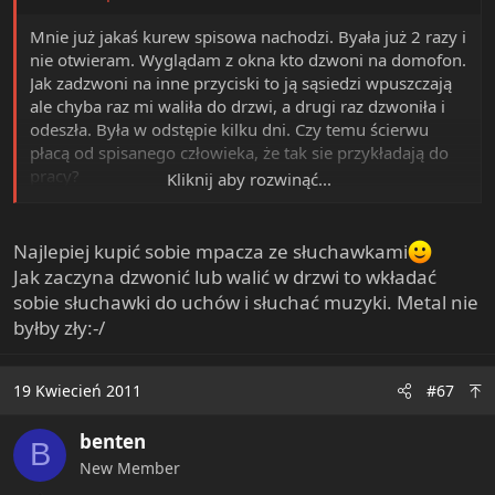
Mnie już jakaś kurew spisowa nachodzi. Byała już 2 razy i
nie otwieram. Wyglądam z okna kto dzwoni na domofon.
Jak zadzwoni na inne przyciski to ją sąsiedzi wpuszczają
ale chyba raz mi waliła do drzwi, a drugi raz dzwoniła i
odeszła. Była w odstępie kilku dni. Czy temu ścierwu
płacą od spisanego człowieka, że tak sie przykładają do
pracy?
Kliknij aby rozwinąć...
Ciekawe jak długo będzie dzwonić na domofon i kiedy
sobie odpuści?
Jak jest u was?
Najlepiej kupić sobie mpacza ze słuchawkami
Jak zaczyna dzwonić lub walić w drzwi to wkładać
sobie słuchawki do uchów i słuchać muzyki. Metal nie
byłby zły:-/
19 Kwiecień 2011
#67
benten
B
New Member