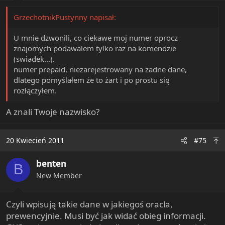
GrzechotnikPustynny napisał:
U mnie dzwonili, co ciekawe moj numer oprocz
znajomych podawalem tylko raz na komendzie
(swiadek...).
numer prepaid, niezarejestrowany na żadne dane,
dlatego pomyślałem że to żart i po prostu się
rozłączyłem.
A znali Twoje nazwisko?
20 Kwiecień 2011
#75
benten
B
New Member
Czyli wpisują takie dane w jakiegoś oracla,
prewencyjnie. Musi być jak widać obieg informacji.