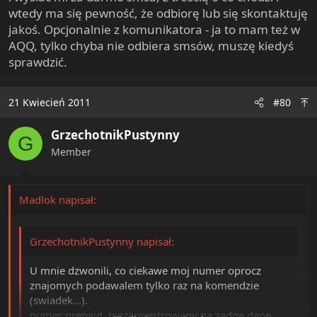
wtedy ma się pewność, że odbiorę lub się skontaktuję
jakoś. Opcjonalnie z komunikatora - ja to mam też w
AQQ, tylko chyba nie odbiera smsów, muszę kiedyś
sprawdzić.
21 Kwiecień 2011
#80
GrzechotnikPustynny
G
Member
Madlok napisał:
GrzechotnikPustynny napisał:
U mnie dzwonili, co ciekawe moj numer oprocz
znajomych podawalem tylko raz na komendzie
(swiadek...).
numer prepaid, niezarejestrowany na żadne dane,