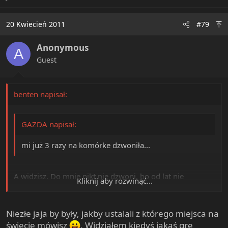
20 Kwiecień 2011
#79
Anonymous
A
Guest
benten napisał:
GAZDA napisał:
mi już 3 razy na komórke dzwoniła...
A widzisz. Do mnie nikt nie dzwoni, bo od lat nie
Kliknij aby rozwinąć...
posiadam telefonu na abonament i nigdy nie podaję u
operatorów numerów telefonów aby można je powiązać
z nazwiskiem. Stacjonarki nie mam. Wymiana prepaid co
Kliknij aby rozwinąć...
Niezłe jaja by były, jakby ustalali z którego miejsca na
rok czy co dwa daje jednak efekty. Ale gdyby im wpadł w
świecie mówisz
. Widziałem kiedyś jakąś grę