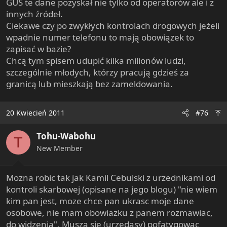
GUS te dane pozyskał nie tylko od operatorów ale i z
innych źródeł.
Ciekawe czy po zwykłych kontrolach drogowych jeżeli
wpadnie numer telefonu to mają obowiązek to
zapisać w bazie?
Chcą tym spisem udupić kilka milionów ludzi,
szczególnie młodych, którzy pracują gdzieś za
granicą lub mieszkają bez zameldowania.
20 Kwiecień 2011
#76
Tohu-Wabohu
T
New Member
Mozna robic tak jak Kamil Cebulski z urzednikami od
kontroli skarbowej (opisane na jego blogu) "nie wiem
kim pan jest, moze chce pan ukrasc moje dane
osobowe, nie mam obowiazku z panem rozmawiac,
do widzenia". Musza sie (urzedasy) pofatygowac