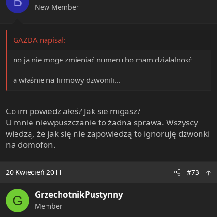
B
New Member
GAZDA napisał:
no ja nie moge zmieniać numeru bo mam działalnosć...
a właśnie na firmowy dzwonili...
Co im powiedziałeś? Jak sie migasz?
U mnie niewpuszczanie to żadna sprawa. Wszyscy
wiedzą, że jak się nie zapowiedzą to ignoruję dzwonki
na domofon.
20 Kwiecień 2011
#73
GrzechotnikPustynny
G
Member