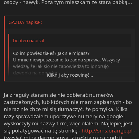
osoby - nawyk. Poza tym mieszkam ze starą babką...
domofon.
GAZDA napisał:
benten napisał:
Co im powiedziałeś? Jak sie migasz?
U mnie niewpuszczanie to żadna sprawa. Wszyscy
wiedzą, że jak się nie zapowiedzą to ignoruję
dzwonki na domofon.
Kliknij aby rozwinąć...
w niedziele dzwonili, to nie odebrałem, bo jak mi sie nie
Kliknij aby rozwinąć...
Ja z reguły staram się nie odbierać numerów
chce to nie odbieram nieznanych numerów
zastrzeżonych, lub których nie mam zapisanych - bo
w poniedziałek odebrałem i sie babka pyta czy ja to ja i że
nieraz nie chce mi się tłumaczyć, że pomyłka. Kilka
jest od spisu to jej powiedziałem że teroz nie moge
razy sprawdzałem uporczywe numery na google i
gadać...
wyskoczyły mi nazwy firm, więc olałem. Najlepiej jest
we wtorek zaś ten sam numer dzwonił ale i tak myłem se
się pofatygować na tę stronkę -
http://sms.orange.pl
-
właśnie głowe, więc nie odebrałem, później już nie
dzwonili...
i wysłać mi za darmo smsa, z treścią o co chodzi i