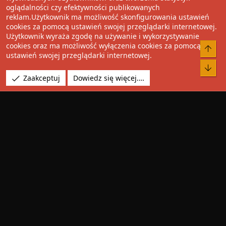
oglądalności czy efektywności publikowanych
Facebook
Twitter
Reddit
Pinterest
Tumblr
WhatsApp
Umieść Link
reklam.Użytkownik ma możliwość skonfigurowania ustawień
cookies za pomocą ustawień swojej przeglądarki internetowej.
Użytkownik wyraża zgodę na używanie i wykorzystywanie
cookies oraz ma możliwość wyłączenia cookies za pomocą
®
Community platform by XenForo
© 2010-2022 XenForo Ltd.
Do 
ustawień swojej przeglądarki internetowej.
Design by:
Pixel Exit
Bot
Tłumaczenie wykonane przez
XboxForum.pl
. |
Media embeds
Zaakceptuj
Dowiedz się więcej.…
via s9e/MediaSites