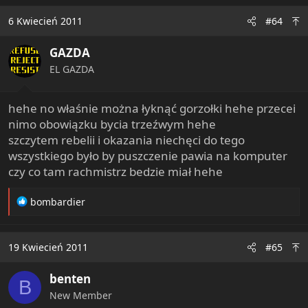
6 Kwiecień 2011
#64
GAZDA
EL GAZDA
hehe no właśnie można łyknąć gorzołki hehe przecei
nimo obowiązku bycia trzeźwym hehe
szczytem rebelii i okazania niechęci do tego
wszystkiego było by puszczenie pawia na komputer
czy co tam rachmistrz bedzie miał hehe
R
bombardier
e
a
c
19 Kwiecień 2011
#65
t
i
benten
o
B
n
New Member
s