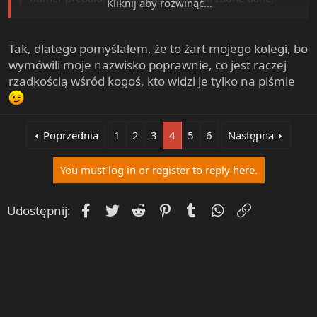
Kliknij aby rozwinąć...
dlatego pomyślałem że to żart i po prostu się
rozłączyłem.
Kliknij aby rozwinąć...
Tak, dlatego pomyślałem, że to żart mojego kolegi, bo
A znali Twoje nazwisko?
wymówili moje nazwisko poprawnie, co jest raczej
rzadkością wśród kogoś, kto widzi je tylko na piśmie
Poprzednia
1
2
3
4
5
6
Następna
You must log in or register to reply here.
Facebook
Twitter
Reddit
Pinterest
Tumblr
WhatsApp
Umieść Lin
Udostępnij: