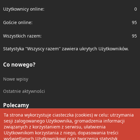
Użytkownicy online
0
Goście online
95
Wszystkich razem
95
Statystyka ''Wszyscy razem'' zawiera ukrytych Użytkowników.
Co nowego?
Nowe wpisy
Ostatnie aktywności
Polecamy
Ta strona wykorzystuje ciasteczka (cookies) w celu: utrzymania
Wolnościowe cytaty
sesji zalogowanego Użytkownika, gromadzenia informacji
związanych z korzystaniem z serwisu, ułatwienia
Użytkownikom korzystania z niego, dopasowania treści
Udostępnij
wyświetlanych Użytkownikowi oraz tworzenia statystyk