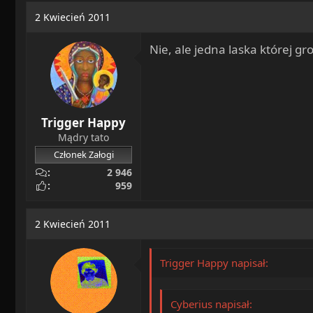
a
o
2 Kwiecień 2011
d
c
s
z
Nie, ale jedna laska której gr
t
ę
a
t
r
y
t
e
Trigger Happy
r
Mądry tato
Członek Załogi
2 946
959
2 Kwiecień 2011
Trigger Happy napisał:
Cyberius napisał: