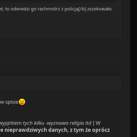
et, to odwiedzi go rachmistrz z policją[/b] zszokowało
w najgorszych rejonach Łodzi. Fantastyczne przeżycie
w spisie
wyjątkiem tych kilku -wyznawa religia itd
] W
ie nieprawdziwych danych, z tym że oprócz