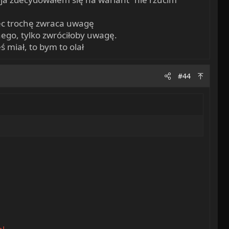
iec trochę zwraca uwagę
nego, tylko zwróciłoby uwagę.
ś miał, to bym to olał
#44