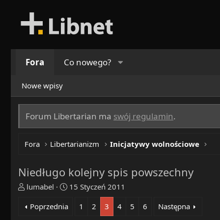
Fora
Co nowego?
Nowe wpisy
Forum Libertarian ma
swój regulamin
.
Fora
Libertarianizm
Inicjatywy wolnościowe
Niedługo kolejny spis powszechny
T
R
lumabel
15 Styczeń 2011
h
o
Poprzednia
1
2
3
4
5
6
Następna
r
z
e
p