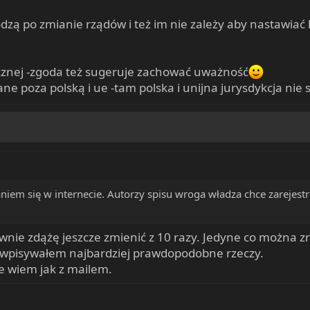
dzą po zmianie rządów i też im nie zależy aby nastawiać l
znej -zgoda też sugeruje zachować uważność
 poza polską i ue -tam polska i unijna jurysdykcja nie 
iem się w internecie. Autorzy spisu wroga władza chce zarejestro
ewnie zdążę jeszcze zmienić z 10 razy. Jedyne co można z
o wpisywałem najbardziej prawdopodobne rzeczy.
ie wiem jak z mailem.