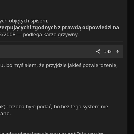
ych objętych spisem,
czerpującychi zgodnych z prawdą odpowiedzi na
63/2008 — podlega karze grzywny.
#43
su, bo myślałem, że przyjdzie jakieś potwierdzenie,
k) - trzeba było podać, bo bez tego system nie
dane.
ja zdecydowałem się na wariant "nie rzucim