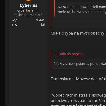
Cyberius
Na szkoleniu powiedzieli nam,
cybertarianin,
mnie to, bo wtedy tego nie b
technohumanista
1 441
36
Nie prawda, baran nie pamięta 
Miała chyba na myśli obecny s
23HailEris napisał:
I faktycznie z psiarnią po ludzi
Tam psiarnia.Możesz dostać
d
"wobec rachmistrza spisoweg
przeciwnym wypadku możemy
grzywny możemy też trafić d