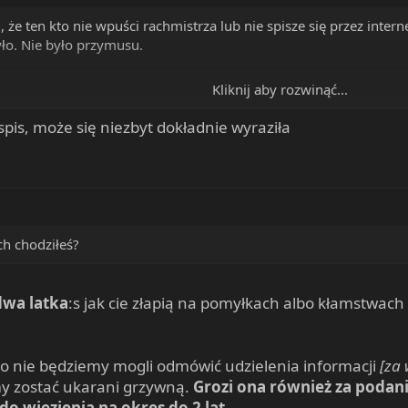
 że ten kto nie wpuści rachmistrza lub nie spisze się przez intern
yło. Nie było przymusu.
Kliknij aby rozwinąć...
szkolenia z przed 9 lat, wiem bo byłem rachmistrzem spisowym, 
pis, może się niezbyt dokładnie wyraziła
Kliknij aby rozwinąć...
ach chodziłeś?
wa latka
:s jak cie złapią na pomyłkach albo kłamstwach 
o nie będziemy mogli odmówić udzielenia informacji
[za 
 zostać ukarani grzywną.
Grozi ona również za podan
o więzienia na okres do 2 lat
.