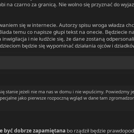
 robi na czarno za granicą. Nie wolno się przyznać do wy
aniem się w internecie. Autorzy spisu wroga władza chce
Biada temu co napisze głupi tekst na onecie. Będziecie 
ka inwigilacja i nie łudźcie się, że dane zostaną odper
 dzieciom będzie się wypominać działania ojców i dziadków
ię stanie jeżeli nie ma nas w domu i nie wpuścimy. Powiedzmy je
 specjalne jako pierwsze rozpoczną wgląd w dane tam zgromadz
hce być dobrze zapamiętana
bo rządził będzie prawdopodo