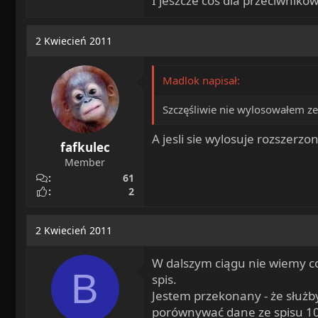
I jeszcze coś dla przeciwnikó
2 Kwiecień 2011
Madlok napisał:
Szczęśliwie nie wylosowałem z
A jesli sie wylosuje rozszer
fafkulec
Member
61
2
2 Kwiecień 2011
W dalszym ciągu nie wiemy co
B
spis.
Jestem przekonany - że służ
porównywać dane ze spisu 10 