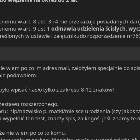
nemu w art. 8 ust. 3 i 4 nie przekazuje posiadanych dan
onemu w art. 9 ust.1
odmawia udzielenia ścisłych, wy
reślonych w ustawie i załącznikudo rozporządzenia nr7
Nie wiem po co im adres mail, założyłem specjalnie do spi
 nie podawałem.
było wpisać hasło tylko z zakresu 8-12 znaków?
 zestawu rozszerzonego.
ru: nip/nazwisko p. matki/miejsce urodzenia (czy jakoś ta
wypełnić ten test, znaczy spis, za kogoś, jeśli znamy te 
 że nie wiem po co to komu.
ieszkania mieszkasz bleblebe, można wybrać cokolwiek, 