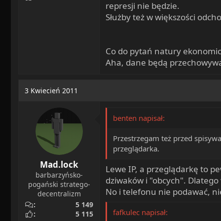
represji nie będzie.
Służby też w większości odcho
Co do pytań natury ekonomic
Aha, dane będą przechowywane
3 Kwiecień 2011
benten napisał:
Przestrzegam też przed spisywan
przeglądarka.
Mad.lock
Lewe IP, a przeglądarkę to p
barbarzyńsko-
dziwaków i "obcych". Dlateg
pogański stratego-
No i telefonu nie podawać, n
decentralizm
5 149
fafkulec napisał:
5 115