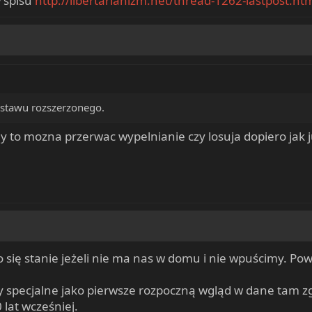
w spisu
http://libertarianizm.net/thread-1262-lastpost.ht
estawu rozszerzonego.
zony to mozna przerwac wypelnianie czy losuja dopiero ja
 się stanie jeżeli nie ma nas w domu i nie wpuścimy. P
by specjalne jako pierwsze rozpoczną wgląd w dane tam
lat wcześniej.