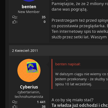
Pamiętajcie, że ze 2 miliony
benten
dane was pogrążą.
New Member
35
Przestrzegam też przed spisyw
0
co pozostawia przeglądarka. 
Ten internetowy spis to wiel
służb przez setki lat. Waszym
2 Kwiecień 2011
benten napisał:
W dalszym ciągu nie wiemy co s
Jestem przekonany - że służby
spisu 10 lat wcześniej.
Cyberius
cybertarianin,
technohumanista
A co by się miało stać?
1 441
Ta władza już odchodzi i c
36