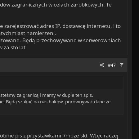
jazdów zagranicznych w celach zarobkowych. Te
 zarejestrować adres IP. dostawcę internetu, i to
natychmiast namierzeni.
sonalizowane. Będą przechowywane w serwerowniach
 za sto lat.
#47
steśmy za granicą i mamy w dupie ten spis.
one. Będą szukać na nas haków, porównywać dane ze
bnie pis z przystawkami i/może sld. WIęc raczej