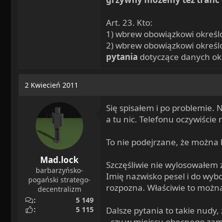
Art. 23. Kto:
1) wbrew obowiązkowi określo
2) wbrew obowiązkowi określ
pytania
dotyczące danych ok
2 Kwiecień 2011
Się spisałem i po problemie. 
a tu nic. Telefonu oczywiście
To nie podejrzane, że można 
Mad.lock
Szczęśliwie nie wylosowałem
barbarzyńsko-
Imię nazwisko pesel i do wybo
pogański stratego-
rozpozna. Właściwie to można 
decentralizm
5 149
5 115
Dalsze pytania to takie nudy,
- czy w miejscu obecnego zam