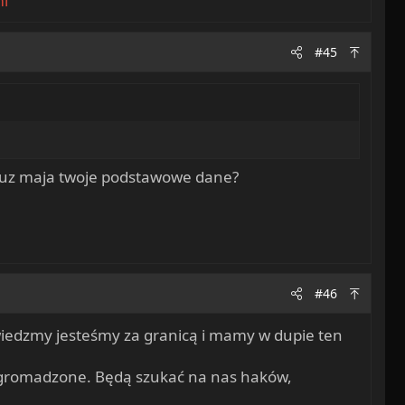
ml
#45
k juz maja twoje podstawowe dane?
#46
owiedzmy jesteśmy za granicą i mamy w dupie ten
 zgromadzone. Będą szukać na nas haków,