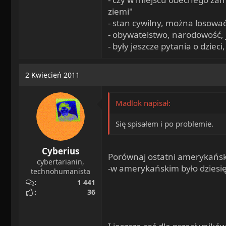
ziemi"
- stan cywilny, można losowa
- obywatelstwo, narodowość, j
- były jeszcze pytania o dziec
2 Kwiecień 2011
Madlok napisał:
Się spisałem i po problemie.
Cyberius
Porównaj ostatni amerykański
cybertarianin,
-w amerykańskim było dziesię
technohumanista
1 441
36