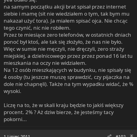
e
na samym początku akcji brat spisał przez internet
r
siebie i mamę (sit nie wiedziałem o tym, tak bym mu
nakazał użyć tora). Ja miałem spisać ojca. Nie chcąc
tego czynić, nic nie robiłem.
Przez te miesiące zero telefonów, w ostatnich dniach
ponoć był ktoś, ale tak się złożyło, że nas nie było.
Więc w sumie nie męczyli, nie dręczyli, zero straży
miejskiej, a dzielnicowego przez przez ponad 16 lat tu
mieszkania na oczy nie widziałem.
Na 12 osób mieszkających w budynku, nie spisały się
4 osoby (tu jeszcze muszę sprawdzić, czy pijaczka na
dole nie chapnęli). Także na tym wypadku widać, że %
wysoki.
Liczę na to, że w skali kraju będzie to jakiś większy
procent. 2% ? Aż dziw bierze, że jesteśmy tacy
pokorni...
1 Lipiec 2011
#102