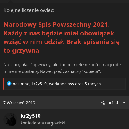
Kolejne liczenie owiec:
Narodowy Spis Powszechny 2021.
Każdy z nas będzie miał obowiązek
wziąć w nim udział. Brak spisania się
to grzywna
Nie chcę płacić grzywny, ale żadnej rzetelnej informacji ode
mnie nie dostaną. Nawet płeć zaznaczę "kobieta".
R
nazimno
,
kr2y510
,
workingclass
oraz 5 innych
e
a
c
7 Wrzesień 2019
#114
t
i
kr2y510
o
n
konfederata targowicki
s