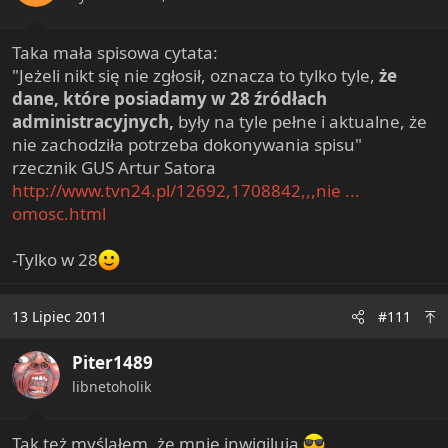
Taka mała spisowa cytata:
"Jeżeli nikt się nie zgłosił, oznacza to tylko tyle,
że
dane, które posiadamy w 28 źródłach
administracyjnych,
były na tyle pełne i aktualne, że
nie zachodziła potrzeba dokonywania spisu"
rzecznik GUS Artur Satora
http://www.tvn24.pl/12692,1708842,,,nie ...
omosc.html
-Tylko w 28
13 Lipiec 2011
#111
Piter1489
libnetoholik
Tak też myślałem, że mnie inwigilują
.