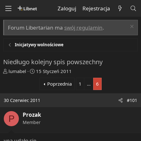
Zaloguj
Rejestracja
Forum Libertarian ma
swój regulamin
.
Inicjatywy wolnościowe
Niedługo kolejny spis powszechny
T
R
lumabel
15 Styczeń 2011
h
o
Poprzednia
1
…
6
r
z
e
p
a
o
30 Czerwiec 2011
#101
d
c
s
z
Prozak
P
t
ę
Member
a
t
r
y
t
yea udało się.