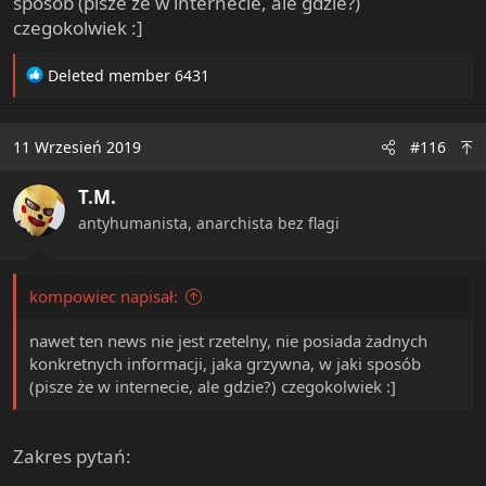
sposób (pisze że w internecie, ale gdzie?)
czegokolwiek :]
R
Deleted member 6431
e
a
c
11 Wrzesień 2019
#116
t
i
T.M.
o
n
antyhumanista, anarchista bez flagi
s
:
kompowiec napisał:
nawet ten news nie jest rzetelny, nie posiada żadnych
konkretnych informacji, jaka grzywna, w jaki sposób
(pisze że w internecie, ale gdzie?) czegokolwiek :]
Zakres pytań: