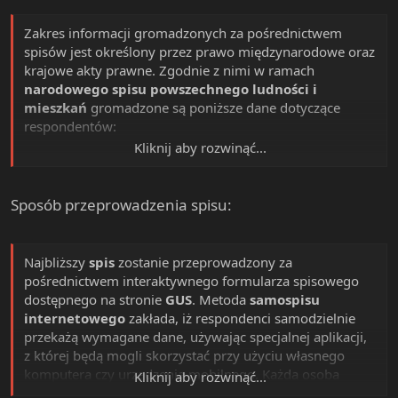
Zakres informacji gromadzonych za pośrednictwem
spisów jest określony przez prawo międzynarodowe oraz
krajowe akty prawne. Zgodnie z nimi w ramach
narodowego spisu powszechnego ludności i
mieszkań
gromadzone są poniższe dane dotyczące
respondentów:
Kliknij aby rozwinąć...
Charakterystyka demograficzna osób:
1. płeć,
2. wiek,
Sposób przeprowadzenia spisu:
3. adres zamieszkania,
4. stan cywilny,
5. kraj urodzenia,
Najbliższy
spis
zostanie przeprowadzony za
6. kraj posiadanego obywatelstwa.
pośrednictwem interaktywnego formularza spisowego
dostępnego na stronie
GUS
. Metoda
samospisu
2. Aktywność ekonomiczna osób:
internetowego
zakłada, iż respondenci samodzielnie
1. bieżący status aktywności zawodowej – pracujący,
przekażą wymagane dane, używając specjalnej aplikacji,
bezrobotni, bierni zawodowo,
z której będą mogli skorzystać przy użyciu własnego
2. lokalizacja miejsca pracy,
komputera czy urządzenia mobilnego. Każda osoba
Kliknij aby rozwinąć...
3. rodzaj działalności zakładu pracy,
dokonująca samospisu będzie uwierzytelniana w