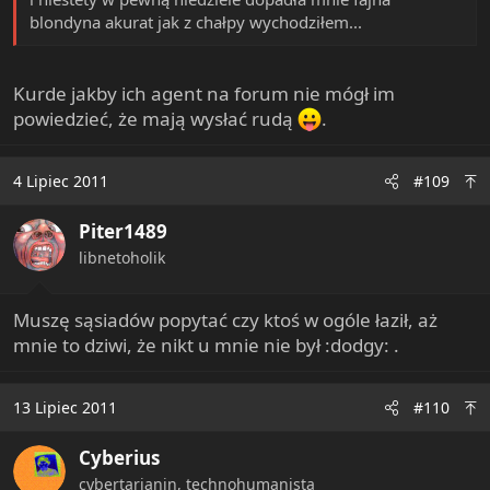
blondyna akurat jak z chałpy wychodziłem...
Kurde jakby ich agent na forum nie mógł im
powiedzieć, że mają wysłać rudą
.
4 Lipiec 2011
#109
Piter1489
libnetoholik
Muszę sąsiadów popytać czy ktoś w ogóle łaził, aż
mnie to dziwi, że nikt u mnie nie był :dodgy: .
13 Lipiec 2011
#110
Cyberius
cybertarianin, technohumanista