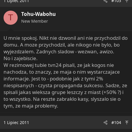
1 Lipiec 2011
#103
Tohu-Wabohu
T
New Member
U mnie spokoj. Nikt nie dzwonil ani nie przychodzil do
domu. A moze przychodzil, ale nikogo nie bylo, bo
wyjezdzalem. Zadnych sladow - wezwan, awizo.
No i zajebiscie.
W rezimowej tubie tvn24 pisali, ze jak kogos nie
nachodza, to znaczy, ze maja o nim wystarczajace
informacje. Jest to - podobnie jak z tymi 2%
niespisanych - czysta propaganda sukcesu. Sadze, ze
spisali jakas wieksza grupe leszczy z miast (+50% ?) i
to wszystko. Na reszte zabraklo kasy, slyszalo sie o
tym, ze maja problemy.
1 Lipiec 2011
#104