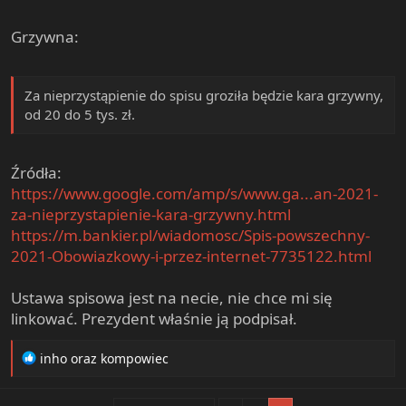
4. zawód wykonywany,
systemie teleinformatycznym.
5. status zatrudnienia,
Grzywna:
6. wymiar czasu pracy,
Respondenci, którzy z określonych względów nie będą w
7. rodzaj źródła utrzymania osób,
stanie skorzystać z aplikacji, zostaną spisani za pomocą
8. rodzaje pobieranych świadczeń.
jednej z metod uzupełniających, tj.:
Za nieprzystąpienie do spisu groziła będzie kara grzywny,
od 20 do 5 tys. zł.
3. Poziom wykształcenia.
wywiadu telefonicznego wspieranego programem
4. Niepełnosprawność:
komputerowym (CATI),
Źródła:
1. samoocena niepełnosprawności,
https://www.google.com/amp/s/www.ga...an-2021-
wywiadu bezpośredniego prowadzonego przez
2. prawne orzeczenie o niepełnosprawności lub
rachmistrza spisowego i rejestrowanego na
za-nieprzystapienie-kara-grzywny.html
niezdolności do pracy,
elektronicznym urządzeniu przenośnym (CAPI).
https://m.bankier.pl/wiadomosc/Spis-powszechny-
3. stopień niepełnosprawności,
2021-Obowiazkowy-i-przez-internet-7735122.html
4. grupy schorzeń powodujące trudności w
Lista miejsc, gdzie będzie można dokonać samospisu
wykonywaniu codziennych czynności.
zostanie opublikowana w odpowiednim czasie na stronie
Ustawa spisowa jest na necie, nie chce mi się
GUS oraz stronie
spisu
.
5. Migracje wewnętrzne i zagraniczne:
linkować. Prezydent właśnie ją podpisał.
1. okres zamieszkania w obecnej miejscowości,
2. miejsce poprzedniego zamieszkania w kraju,
R
inho
oraz
kompowiec
3. miejsce zamieszkania rok przed spisem,
e
4. fakt przebywania kiedykolwiek za granicą,
a