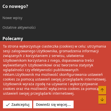
Co nowego?
Nowe wpisy
Ostatnie aktywności
Polecamy
Ta strona wykorzystuje ciasteczka (cookies) w celu: utrzymania
Wolnościowe cytaty
sesji zalogowanego Użytkownika, gromadzenia informacji
związanych z korzystaniem z serwisu, ułatwienia
Użytkownikom korzystania z niego, dopasowania treści
Udostępnij
wyświetlanych Użytkownikowi oraz tworzenia statystyk
oglądalności czy efektywności publikowanych
Facebook
Twitter
Reddit
Pinterest
Tumblr
WhatsApp
Umieść Link
reklam.Użytkownik ma możliwość skonfigurowania ustawień
cookies za pomocą ustawień swojej przeglądarki internetowej.
Użytkownik wyraża zgodę na używanie i wykorzystywanie
cookies oraz ma możliwość wyłączenia cookies za pomocą
®
Community platform by XenForo
© 2010-2022 XenForo Ltd.
Do 
ustawień swojej przeglądarki internetowej.
Design by:
Pixel Exit
Bot
Tłumaczenie wykonane przez
XboxForum.pl
. |
Media embeds
Zaakceptuj
Dowiedz się więcej.…
via s9e/MediaSites