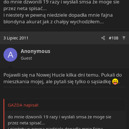
do mnie dzwonili 19 razy i wysłali smsa że moge sie
przez neta spisać...
i niestety w pewną niedziele dopadła mnie fajna
blondyna akurat jak z chałpy wychodziłem...
3 Lipiec 2011
#108
Anonymous
A
Guest
Pojawili się na Nowej Hucie kilka dni temu. Pukali do
mieszkania mojej, ale pytali się tylko o sąsiadkę
.
GAZDA napisał:
do mnie dzwonili 19 razy i wysłali smsa że moge sie
przez neta spisać...
i niestety w pewną niedziele dopadła mnie fajna