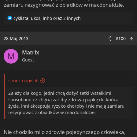
zamiaru rezygnować z obiadków w macdonaldzie.
R
cyklista
,
ukos
,
inho
oraz 2 innych
e
a
c
28 Maj 2013
#100
t
i
Matrix
o
M
n
Guest
s
:
simek napisał:
Zależy dla kogo, jedni chcą dożyć setki wszelkimi
sposobami i z chęcią żarliby zdrową papkę do końca
życia, inni akceptują ryzyko choroby i nie mają zamiaru
rezygnować z obiadków w macdonaldzie.
Nie chodziło mi o zdrowie pojedynczego człowieka,