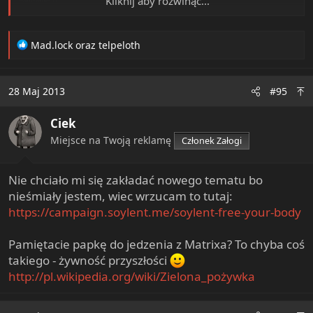
Kliknij aby rozwinąć...
naturalnego.
Twórcy projektu, specjaliści z holenderskiego Uniwersytetu Wageningen
R
Mad.lock
oraz
telpeloth
podkreślają, że koniki polne, szarańcza oraz inne insekty są bardzo zdrowe i
e
pożywne. Na poparcie swoich argumentów eksperci podkreślają, że konik polny
a
dostarcza 20 proc. protein i jedynie 6 proc. tłuszczu, podczas gdy chuda wołowina
c
dostarcza 24 proc. protein oraz 18 proc. tłuszczu.
28 Maj 2013
#95
t
i
Zwolennicy tego typu diety zapewniają, że robaki są podobne do owoców morza i
Ciek
o
wystarczy tylko atrakcyjnie je przygotować.
n
Miejsce na Twoją reklamę
Członek Załogi
s
:
Nie chciało mi się zakładać nowego tematu bo
nieśmiały jestem, wiec wrzucam to tutaj:
https://campaign.soylent.me/soylent-free-your-body
Pamiętacie papkę do jedzenia z Matrixa? To chyba coś
takiego - żywność przyszłości
http://pl.wikipedia.org/wiki/Zielona_pożywka