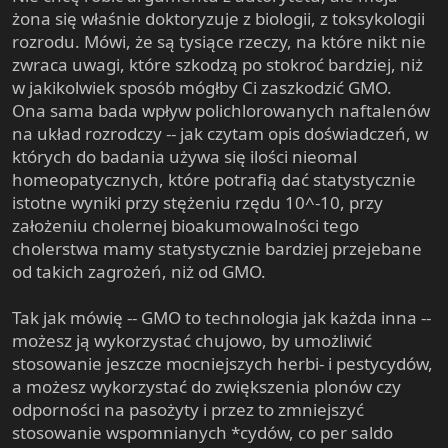
żona się właśnie doktoryzuje z biologii, z toksykologii
rozrodu. Mówi, że są tysiące rzeczy, na które nikt nie
zwraca uwagi, które szkodzą po stokroć bardziej, niż
w jakikolwiek sposób mógłby Ci zaszkodzić GMO.
Ona sama bada wpływ polichlorowanych naftalenów
na układ rozrodczy -- jak czytam opis doświadczeń, w
których do badania używa się ilości nieomal
homeopatycznych, które potrafią dać statystycznie
istotne wyniki przy stężeniu rzędu 10^-10, przy
założeniu cholernej bioakumowalności tego
cholerstwa mamy statystycznie bardziej przejebane
od takich zagrożeń, niż od GMO.
Tak jak mówię -- GMO to technologia jak każda inna --
możesz ją wykorzystać chujowo, by umożliwić
stosowanie jeszcze mocniejszych herbi- i pestycydów,
a możesz wykorzystać do zwiększenia plonów czy
odporności na pasożyty i przez to zmniejszyć
stosowanie wspomnianych *cydów, co per saldo