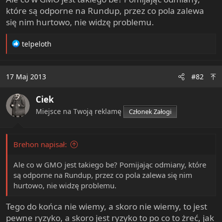
e
które są odporne na Rundup, przez co pola zalewa
r
się nim hurtowo, nie widzę problemu.
R
telpeloth
e
a
c
17 Maj 2013
#82
t
i
Ciek
o
n
Miejsce na Twoją reklamę
Członek Załogi
s
:
Brehon napisał:
Ale co w GMO jest takiego be? Pomijając odmiany, które
są odporne na Rundup, przez co pola zalewa się nim
hurtowo, nie widzę problemu.
Tego do końca nie wiemy, a skoro nie wiemy, to jest
pewne ryzyko, a skoro jest ryzyko to po co to żreć, jak