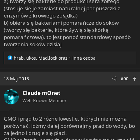
a) tworzy się bakterie do produkcji sera żółtego
(stosuje się je zamiast naturalnej podpuszczki z
enzymów z krowiego żołądka)
b) obiera się bakteriami pomarańcze do soków
(tworzy się bakterie, które żywią się skórką
pomarańczową). to jest ponoć standardowy sposób
tworzenia soków dzisiaj
R
hrab
,
ukos
,
Mad.lock
oraz 1 inna osoba
e
a
c
18 Maj 2013
#90
t
i
Claude mOnet
o
n
Well-Known Member
s
:
GMO i prąd to 2 różne kwestie, których nie można
porównać, idźmy dalej porównajmy prąd do wody, bo
za jedno i drugie się płaci.