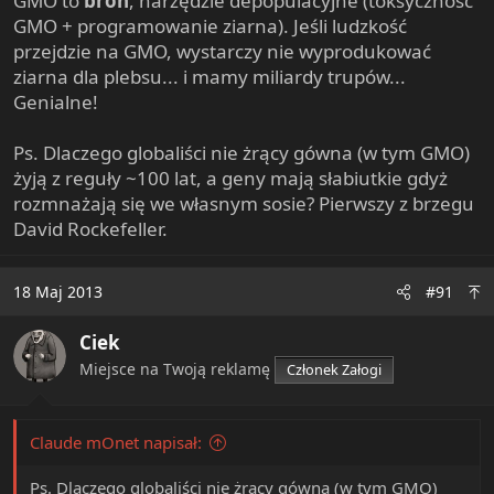
GMO to
broń
, narzędzie depopulacyjne (toksyczność
GMO + programowanie ziarna). Jeśli ludzkość
przejdzie na GMO, wystarczy nie wyprodukować
ziarna dla plebsu... i mamy miliardy trupów...
Genialne!
Ps. Dlaczego globaliści nie żrący gówna (w tym GMO)
żyją z reguły ~100 lat, a geny mają słabiutkie gdyż
rozmnażają się we własnym sosie? Pierwszy z brzegu
David Rockefeller.
18 Maj 2013
#91
Ciek
Miejsce na Twoją reklamę
Członek Załogi
Claude mOnet napisał:
Ps. Dlaczego globaliści nie żrący gówna (w tym GMO)