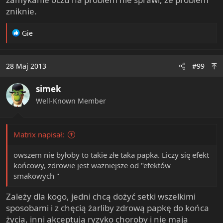
zniknie.
R
Gie
e
a
c
28 Maj 2013
#99
t
i
simek
o
n
Well-Known Member
s
:
Matrix napisał:
owszem nie byłoby to takie złe taka papka. Liczy się efekt
końcowy, zdrowie jest ważniejsze od "efektów
smakowych "
Zależy dla kogo, jedni chcą dożyć setki wszelkimi
sposobami i z chęcią żarliby zdrową papkę do końca
życia, inni akceptują ryzyko choroby i nie mają