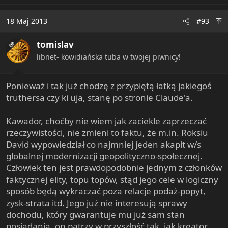
a
c
18 Maj 2013
#93
t
i
tomislav
o
OP
n
libnet- kowidiańska tuba w twojej piwnicy!
s
:
Ponieważ i tak już chodzę z przypiętą łatką jakiegoś
truthersa czy ki uja, stanę po stronie Claude'a.
Kawador, choćby nie wiem jak zaciekle zaprzeczać
rzeczywistości, nie zmieni to faktu, że m.in. Roksiu
David wypowiedział co najmniej jeden akapit w/s
globalnej modernizacji geopolityczno-społecznej.
Człowiek ten jest prawdopodobnie jednym z członków
faktycznej elity, topu topów, stąd jego cele w logiczny
sposób będą wykraczać poza relacje podaż-popyt,
zysk-strata itd. Jego już nie interesują sprawy
dochodu, który gwarantuje mu już sam stan
posiadania, on patrzy w przyszłość tak, jak kreator