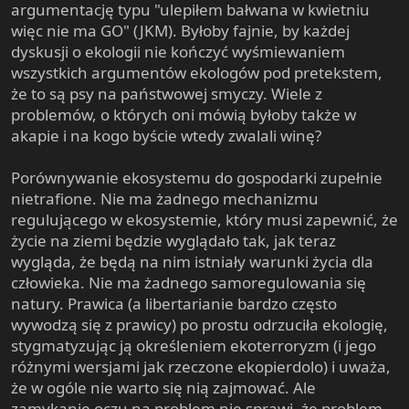
argumentację typu "ulepiłem bałwana w kwietniu
więc nie ma GO" (JKM). Byłoby fajnie, by każdej
dyskusji o ekologii nie kończyć wyśmiewaniem
wszystkich argumentów ekologów pod pretekstem,
że to są psy na państwowej smyczy. Wiele z
problemów, o których oni mówią byłoby także w
akapie i na kogo byście wtedy zwalali winę?
Porównywanie ekosystemu do gospodarki zupełnie
nietrafione. Nie ma żadnego mechanizmu
regulującego w ekosystemie, który musi zapewnić, że
życie na ziemi będzie wyglądało tak, jak teraz
wygląda, że będą na nim istniały warunki życia dla
człowieka. Nie ma żadnego samoregulowania się
natury. Prawica (a libertarianie bardzo często
wywodzą się z prawicy) po prostu odrzuciła ekologię,
stygmatyzując ją określeniem ekoterroryzm (i jego
różnymi wersjami jak rzeczone ekopierdolo) i uważa,
że w ogóle nie warto się nią zajmować. Ale
zamykanie oczu na problem nie sprawi, że problem