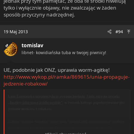
jednak przy tym pamiętać, że oba te środki niwelują
tylko i wyłącznie objawy, nie zwalczając w żaden
sposób przyczyny nadrzędnej.
19 Maj 2013
#94
tomislav
OP
libnet- kowidiańska tuba w twojej piwnicy!
UE, podobnie jak ONZ, uprawia worm-agitkę!
http://www.wykop.pl/ramka/869615/unia-propaguje-
jedzenie-robakow/
Unia Europejska przeznaczyła ze swojego budżetu 3 mln euro na projekt
„Insekty jako nowe źródło protein”
, w ramach którego popularyzowane jest
jedzenie insektów i robaków.
Zdaniem unijnych ekspertów spożywanie świeżych oraz przetworzonych robaków
może zapobiec brakowi żywności i przyczynia się do ochrony środowiska