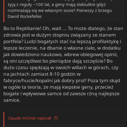
żyją z reguły ~100 lat, a geny mają słabiutkie gdyż
rozmnażają się we własnym sosie? Pierwszy z brzegu
David Rockefeller.
Bo to Reptilianie! Oh, wait ... To może dlatego, że stan
zdrowia jest w dużym stopniu związany ze stanem
portfela? Ludzi bogatych stać na lepszą profilaktykę i
lepsze leczenie, na dbanie o własne ciało, w dodatku
jak dowiedziono naukowo, wbrew obiegowej opinii,
są oni szczęśliwsi bo pieniądze dają szczęście? Bo
dużo czasu spędzają w swoich willach w górach, czy
na jachtach zamiast 8-10 godzin w
fabryce/hucie/kopalni jak dobry prol? Poza tym skąd
w ogóle ta teoria, że mają kiepskie geny, przecież
bogate i wpływowe samce od zawsze rżną najlepsze
samice.
Claude mOnet napisał: