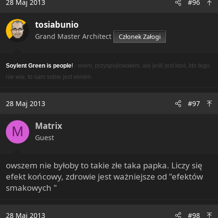
28 Maj 2013
#96
tosiabunio
Grand Master Architect
Członek Załogi
Soylent Green is people
!
- wiem, przyspojlowałem, ale jeśli jest ktoś, kto tego
nie wie, to sam sobie jest winien.
28 Maj 2013
#97
Matrix
M
Guest
owszem nie byłoby to takie złe taka papka. Liczy się
efekt końcowy, zdrowie jest ważniejsze od "efektów
smakowych "
28 Maj 2013
#98