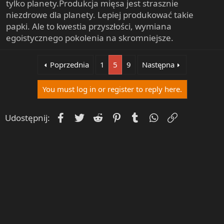
tylko planety.Produkcja mięsa jest strasznie
niezdrowe dla planety. Lepiej produkować takie
papki. Ale to kwestia przyszłości, wymiana
egoistycznego pokolenia na skromniejsze.
Poprzednia
1
5
9
Następna
You must log in or register to reply here.
Facebook
Twitter
Reddit
Pinterest
Tumblr
WhatsApp
Umieść Lin
Udostępnij: