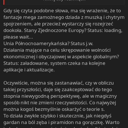
and of conspiring with others around the world to build a
Gdy się czyta podobne słowa, ma się wrażenie, że to
more integrated global political and economic structure - One
World, if you will.If that's the charge, I stand guilty, and I am
fantazje mega zamożnego dziada z muszką i chytrym
proud of it |
spojrzeniem, ale przecież wystarczy się rozejrzeć
dookoła. Stany Zjednoczone Europy? Status: loading,
please wait...
Unia Północnoamerykańska? Status j.w.
Działania mające na celu skrępowanie wolności
ekonomicznej i obyczajowej w aspekcie globalnym?
Status: załadowane, system czeka na kolejne
aplikacje i aktualizacje.
Oczywiście, można się zastanawiać, czy w obliczu
takiej przyszłości, daje się zaakceptować do tego
stopnia niewygodną perspektywę, ale w magiczny
sposób nikt nie zmieni rzeczywistości. Co najwyżej
można kogoś bezmyślnie oskarżyć o teorie s.
To działa zwykle szybko i skutecznie, jak niegdyś
gardan na ból zęba i piramidon na gorączkę. Warto