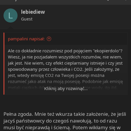
lebiediew
L
Guest
pampalini napisał:
Ale co dokładnie rozumiesz pod pojęciem "ekopierdolo"?
Wiesz, ja nie pozjadałem wszystkich rozumów, nie wiem,
jak jest. Nie wiem, czy efekt cieplarniany istnieje i czy jest
spowodowany przez człowieka i CO2. Jeśli założymy, że
jest, wtedy emisję CO2 na Twojej posesji można
rozumieć jako atak na moją posesję. Podobnie jak emisję
metali ciężkich itd. Albo zanieczyszczanie wody. itp itd.
Kliknij aby rozwinąć...
Nie wiem, czy sama natura sobie poradzi, czy nie (nie
wiem nawet, co to miałoby znaczyć). Wydaje mi się
jednak, że ludzie mogą sobie spierdolić życie nawzajem,
jeśli uznaliby, że cała ochrona środowiska jest o kant
Pełna zgoda. Mnie też wkurza takie założenie, że jeśli
dupy potłuc i nie warto się nawet zajmować zgłębianiem
jacyś państwowcy do czegoś nawołują, to od razu
tematu.
musi być nieprawdą i ściemą. Potem wikłamy się w