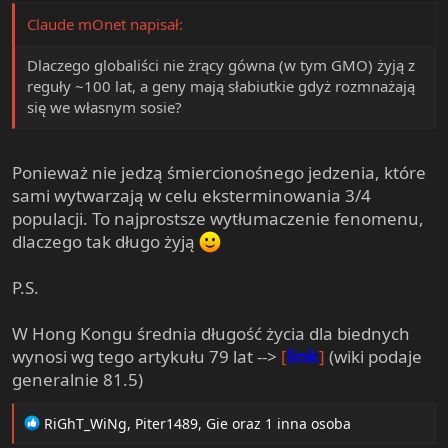
Claude mOnet napisał:
Dlaczego globaliści nie żrący gówna (w tym GMO) żyją z
reguły ~100 lat, a geny mają słabiutkie gdyż rozmnażają
się we własnym sosie?
Ponieważ nie jedzą śmiercionośnego jedzenia, które
sami wytwarzają w celu eksterminowania 3/4
populacji. To najprostsze wytłumaczenie fenomenu,
dlaczego tak długo żyją
P.S.
W Hong Kongu średnia długość życia dla biednych
wynosi wg tego artykułu 79 lat -->
[
link
]
(wiki podaje
generalnie 81.5)
R
RiGhT_WiNg
,
Piter1489
,
Gie
oraz 1 inna osoba
e