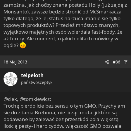
zamożna, jak choćby znana postać z Holly (już zejdę z
Monsanto), zawsze będzie stronić od McSmarkacza
tylko dlatego, że jej status narzuca imanie się tylko
topowych produktów? Przecież mnóstwo znanych,
wyjątkowo majętnych osób wpierdala fast-foody, że
aż furczy. Ale moment, o jakich elitach mówimy w
ogóle?
18 Maj 2013
#86
telpeloth
państwosceptyk
@ciek, @tomkiewicz:
Trochę pierdolicie bez sensu o tym GMO. Przychylam
się do zdania Brehona, nie licząc mutacji które są
dodawane by zalewać bez przeszkód pola większą
ilością pesty- i herbicydów, większość GMO pozwala