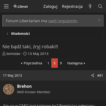
Zaloguj
Rejestracja
Forum Libertarian ma
swój regulamin
.
Wiadomości
Nie bądź taki, żryj robaki!!
T
R
tomislav
13 Maj 2013
h
o
Poprzednia
1
5
9
Następna
r
z
e
p
a
o
17 Maj 2013
#81
d
c
s
z
Brehon
t
ę
Well-Known Member
a
t
r
y
t
Ale co w GMO jest takiego be? Pomijając odmiany,