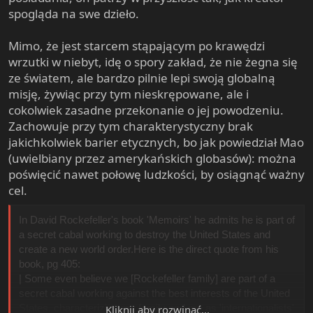
spogląda na swe dzieło.
Mimo, że jest starcem stąpającym po krawędzi
wrzutki w niebyt, idę o spory zakład, że nie żegna się
ze światem, ale bardzo pilnie lepi swoją globalną
misję, żywiąc przy tym nieskrępowane, ale i
cokolwiek zasadne przekonanie o jej powodzeniu.
Zachowuje przy tym charakterystyczny brak
jakichkolwiek barier etycznych, bo jak powiedział Mao
(uwielbiany przez amerykańskich globasów): można
poświęcić nawet połowę ludzkości, by osiągnąć ważny
cel.
In David Rockefeller's book 'Memoirs' he admits he is part of
a secret cabal working to destroy the United States and
create a new world order.Here is the direct quote from his
book, pg 405:
| Some even believe we [Rockefeller family] are part of a
secret cabal working against the best interests of the United
States, characterizing my family and me as 'internationalists'
Kliknij aby rozwinąć...