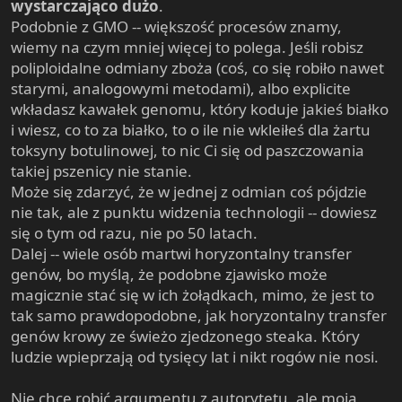
wystarczająco dużo
.
Podobnie z GMO -- większość procesów znamy,
wiemy na czym mniej więcej to polega. Jeśli robisz
poliploidalne odmiany zboża (coś, co się robiło nawet
starymi, analogowymi metodami), albo explicite
wkładasz kawałek genomu, który koduje jakieś białko
i wiesz, co to za białko, to o ile nie wkleiłeś dla żartu
toksyny botulinowej, to nic Ci się od paszczowania
takiej pszenicy nie stanie.
Może się zdarzyć, że w jednej z odmian coś pójdzie
nie tak, ale z punktu widzenia technologii -- dowiesz
się o tym od razu, nie po 50 latach.
Dalej -- wiele osób martwi horyzontalny transfer
genów, bo myślą, że podobne zjawisko może
magicznie stać się w ich żołądkach, mimo, że jest to
tak samo prawdopodobne, jak horyzontalny transfer
genów krowy ze świeżo zjedzonego steaka. Który
ludzie wpieprzają od tysięcy lat i nikt rogów nie nosi.
Nie chcę robić argumentu z autorytetu, ale moja