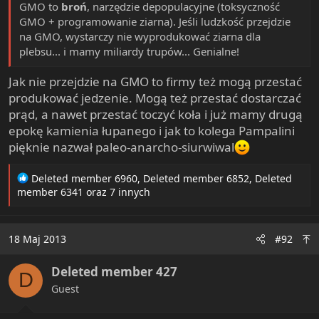
GMO to
broń
, narzędzie depopulacyjne (toksyczność
GMO + programowanie ziarna). Jeśli ludzkość przejdzie
na GMO, wystarczy nie wyprodukować ziarna dla
plebsu... i mamy miliardy trupów... Genialne!
Jak nie przejdzie na GMO to firmy też mogą przestać
produkować jedzenie. Mogą też przestać dostarczać
prąd, a nawet przestać toczyć koła i już mamy drugą
epokę kamienia łupanego i jak to kolega Pampalini
pięknie nazwał paleo-anarcho-siurwiwal
R
Deleted member 6960
,
Deleted member 6852
,
Deleted
e
member 6341
oraz 7 innych
a
c
t
18 Maj 2013
#92
i
o
Deleted member 427
n
D
s
Guest
: