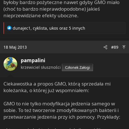
byłoby bardzo pożyteczne nawet gdyby GMO miało
(choć to bardzo nieprawdopodobne) jakieś
nieprzewidziane efekty uboczne.
R
dunajec1
,
cyklista
,
ukos
oraz 5 innych
e
a
c
18 Maj 2013
#89
t
i
pampalini
o
n
krzewiciel słuszności
Członek Załogi
s
:
Ciekawostka a propos GMO, którą sprzedała mi
koleżanka, o której już wspomniałem:
GMO to nie tylko modyfikacja jedzenia samego w
sobie. To też tworzenie zmodyfikowanych bakterii i
przetwarzanie jedzenia przy ich pomocy. Przykłady: