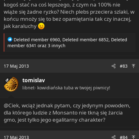
kogoś stać na coś lepszego, z czym na 100% nie
wiąże się żadne ryzko? Niech plebs przeciera szlaki, w
końcu mnoży się to bez opamiętania tak czy inaczej,
jak karaluchy
R
Deleted member 6960
,
Deleted member 6852
,
Deleted
e
member 6341
oraz 3 innych
a
c
t
17 Maj 2013
#83
i
o
tomislav
n
OP
s
libnet- kowidiańska tuba w twojej piwnicy!
:
@Ciek, wciąż jednak pytam, czy jedynym powodem,
dla którego ludzie z Monsanto nie tkną się żarcia
gmo, jest tylko jego egalitarny charakter?
17 Maj 2013
#84