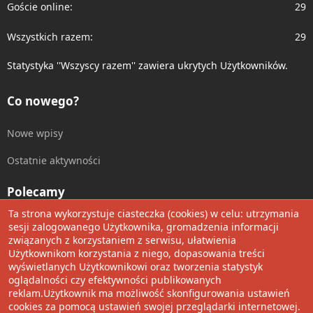
Goście online
29
Wszystkich razem
29
Statystyka ''Wszyscy razem'' zawiera ukrytych Użytkowników.
Co nowego?
Nowe wpisy
Ostatnie aktywności
Polecamy
Ta strona wykorzystuje ciasteczka (cookies) w celu: utrzymania
Wolnościowe cytaty
sesji zalogowanego Użytkownika, gromadzenia informacji
związanych z korzystaniem z serwisu, ułatwienia
Użytkownikom korzystania z niego, dopasowania treści
Udostępnij
wyświetlanych Użytkownikowi oraz tworzenia statystyk
oglądalności czy efektywności publikowanych
Facebook
Twitter
Reddit
Pinterest
Tumblr
WhatsApp
Umieść Link
reklam.Użytkownik ma możliwość skonfigurowania ustawień
cookies za pomocą ustawień swojej przeglądarki internetowej.