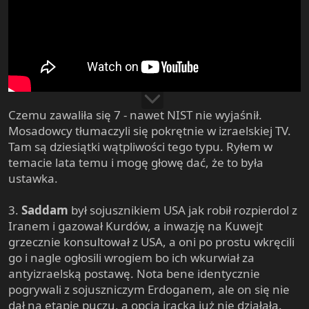
Czemu zawaliła się 7 - nawet NIST nie wyjaśnił.
Mosadowcy tłumaczyli się pokrętnie w izraelskiej TV.
Tam są dziesiątki wątpliwości tego typu. Ryłem w
temacie lata temu i mogę głowę dać, że to była
ustawka.
3.
Saddam
był sojusznikiem USA jak robił rozpierdol z
Iranem i gazował Kurdów, a inwazję na Kuwejt
grzecznie konsultował z USA, a oni po prostu wkręcili
go i nagle ogłosili wrogiem bo ich wkurwiał za
antyizraelską postawę. Nota bene identycznie
pogrywali z sojuszniczym Erdoganem, ale on się nie
dał na etapie puczu, a opcja iracka już nie działała.