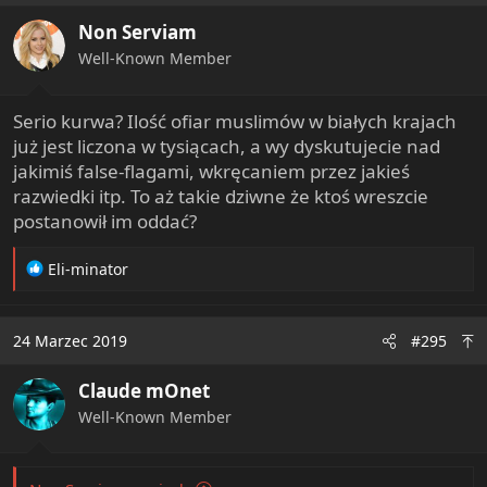
i
Non Serviam
o
n
Well-Known Member
s
:
Serio kurwa? Ilość ofiar muslimów w białych krajach
już jest liczona w tysiącach, a wy dyskutujecie nad
jakimiś false-flagami, wkręcaniem przez jakieś
razwiedki itp. To aż takie dziwne że ktoś wreszcie
postanowił im oddać?
R
Eli-minator
e
a
c
24 Marzec 2019
#295
t
i
Claude mOnet
o
n
Well-Known Member
s
: