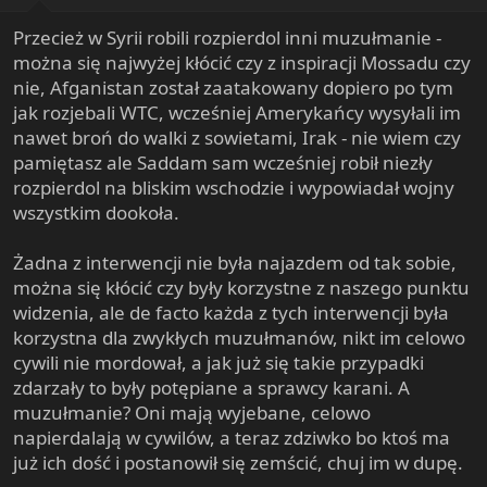
:
Przecież w Syrii robili rozpierdol inni muzułmanie -
można się najwyżej kłócić czy z inspiracji Mossadu czy
nie, Afganistan został zaatakowany dopiero po tym
jak rozjebali WTC, wcześniej Amerykańcy wysyłali im
nawet broń do walki z sowietami, Irak - nie wiem czy
pamiętasz ale Saddam sam wcześniej robił niezły
rozpierdol na bliskim wschodzie i wypowiadał wojny
wszystkim dookoła.
Żadna z interwencji nie była najazdem od tak sobie,
można się kłócić czy były korzystne z naszego punktu
widzenia, ale de facto każda z tych interwencji była
korzystna dla zwykłych muzułmanów, nikt im celowo
cywili nie mordował, a jak już się takie przypadki
zdarzały to były potępiane a sprawcy karani. A
muzułmanie? Oni mają wyjebane, celowo
napierdalają w cywilów, a teraz zdziwko bo ktoś ma
już ich dość i postanowił się zemścić, chuj im w dupę.