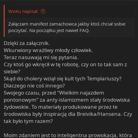
t
WoKu napisał:
e
r
Załączam manifest zamachowca jakby ktoś chciał sobie
poczytać. Na początku jest nawet FAQ.
Dzięki za załącznik.
Wkurwiony wrażliwy młody człowiek.
Teraz nasuwają mi się pytania.
Czy ktoś go wkręcił w tę robotę, czy on to tak sam z
siebie?
Skąd do cholery wziął się kult tych Templariuszy?
Dlaczego nie coś innego?
Swojego czasu, przed "Wielkim najazdem
pontonowym" za anty-islamizmem stały środowiska
żydowskie. To materiały produkowane przez te
środowiska były inspiracją dla Breivika/Hansena. Czy
tak było tym razem?
Moim zdaniem jest to inteligentna prowokacja, która