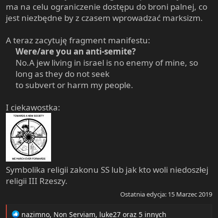
ma na celu ograniczenie dostępu do broni palnej, co
jest niezbędne by z czasem wprowadzać marksizm.
A teraz zacytuję fragment manifestu:
Were/are you an anti-semite?
No.A jew living in israel is no enemy of mine, so
long as they do not seek
to subvert or harm my people.​
I ciekawostka:
Symbolika religii zakonu SS lub jak kto woli niedoszłej
religii III Rzeszy.
Ostatnia edycja:
15 Marzec 2019
R
nazimno
,
Non Serviam
,
luke27
oraz 5 innych