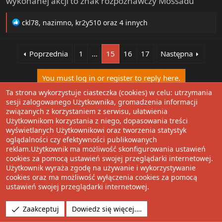
wykonanej akcji to znak rozpoznawczy Mossadu
R
ckl78
,
nazimno
,
kr2y510
oraz 4 innych
e
a
c
Poprzednia
1
…
15
16
17
Następna
t
i
You must log in or register to reply here.
o
n
Ta strona wykorzystuje ciasteczka (cookies) w celu: utrzymania
s
sesji zalogowanego Użytkownika, gromadzenia informacji
Facebook
Twitter
Reddit
Pinterest
Tumblr
WhatsApp
Umieść Lin
Udostępnij:
:
związanych z korzystaniem z serwisu, ułatwienia
Użytkownikom korzystania z niego, dopasowania treści
wyświetlanych Użytkownikowi oraz tworzenia statystyk
oglądalności czy efektywności publikowanych
Nierząd
reklam.Użytkownik ma możliwość skonfigurowania ustawień
cookies za pomocą ustawień swojej przeglądarki internetowej.
Użytkownik wyraża zgodę na używanie i wykorzystywanie
Polski
cookies oraz ma możliwość wyłączenia cookies za pomocą
ustawień swojej przeglądarki internetowej.
Regulamin
Zaakceptuj
Dowiedz się więcej.…
Pomoc