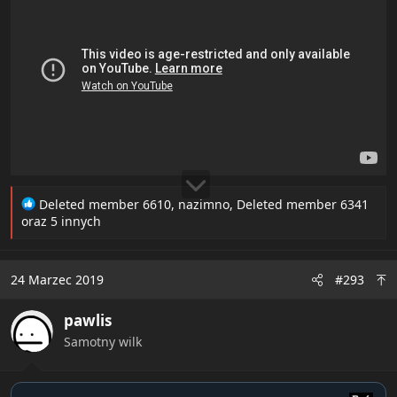
R
Deleted member 6610
,
nazimno
,
Deleted member 6341
e
oraz 5 innych
a
c
t
24 Marzec 2019
#293
i
o
pawlis
n
s
Samotny wilk
: