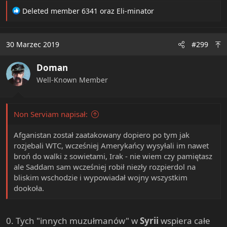
R
Deleted member 6341
oraz
Eli-minator
e
a
c
30 Marzec 2019
#299
t
i
Doman
o
n
Well-Known Member
s
:
Non Serviam napisał:
Afganistan został zaatakowany dopiero po tym jak
rozjebali WTC, wcześniej Amerykańcy wysyłali im nawet
broń do walki z sowietami, Irak - nie wiem czy pamiętasz
ale Saddam sam wcześniej robił niezły rozpierdol na
bliskim wschodzie i wypowiadał wojny wszystkim
dookoła.
0. Tych "innych muzułmanów" w
Syrii
wspiera całe