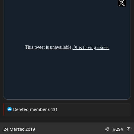
R
Deleted member 6431
e
a
c
24 Marzec 2019
#294
t