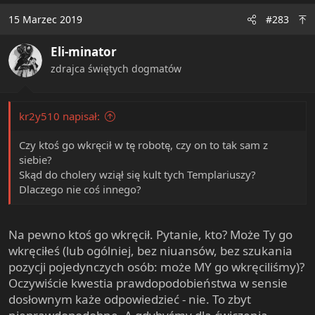
t
15 Marzec 2019
#283
i
o
Eli-minator
n
s
zdrajca świętych dogmatów
:
kr2y510 napisał:
Czy ktoś go wkręcił w tę robotę, czy on to tak sam z
siebie?
Skąd do cholery wziął się kult tych Templariuszy?
Dlaczego nie coś innego?
Na pewno ktoś go wkręcił. Pytanie, kto? Może Ty go
wkręciłeś (lub ogólniej, bez niuansów, bez szukania
pozycji pojedynczych osób: może MY go wkręciliśmy)?
Oczywiście kwestia prawdopodobieństwa w sensie
dosłownym każe odpowiedzieć - nie. To zbyt