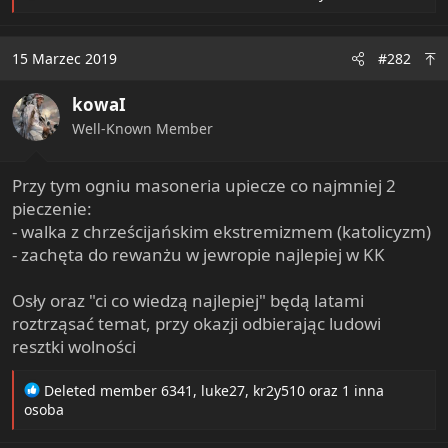
e
a
c
15 Marzec 2019
#282
t
i
kowaI
o
n
Well-Known Member
s
:
Przy tym ogniu masoneria upiecze co najmniej 2
pieczenie:
- walka z chrześcijańskim ekstremizmem (katolicyzm)
- zachęta do rewanżu w jewropie najlepiej w KK
Osły oraz "ci co wiedzą najlepiej" będą latami
roztrząsać temat, przy okazji odbierając ludowi
resztki wolności
R
Deleted member 6341
,
luke27
,
kr2y510
oraz 1 inna
e
osoba
a
c