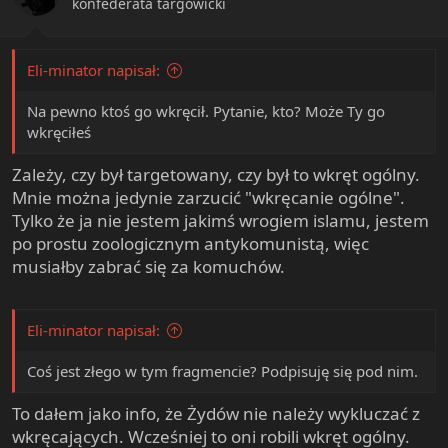
konfederata targowicki
s
:
Eli-minator napisał:
Na pewno ktoś go wkręcił. Pytanie, kto? Może Ty go
wkręciłeś
Zależy, czy był targetowany, czy był to wkręt ogólny.
Mnie można jedynie zarzucić "wkręcanie ogólne".
Tylko że ja nie jestem jakimś wrogiem islamu, jestem
po prostu zoologicznym antykomunistą, więc
musiałby zabrać się za komuchów.
Eli-minator napisał:
Coś jest złego w tym fragmencie? Podpisuję się pod nim.
To dałem jako info, że Żydów nie należy wykluczać z
wkręcających. Wcześniej to oni robili wkręt ogólny.