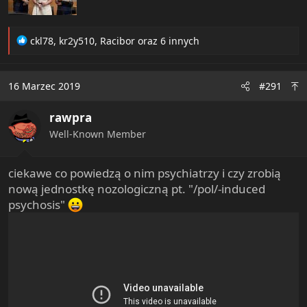
R
ckl78
,
kr2y510
,
Racibor
oraz 6 innych
e
a
c
16 Marzec 2019
#291
t
i
rawpra
o
n
Well-Known Member
s
:
ciekawe co powiedzą o nim psychiatrzy i czy zrobią
nową jednostkę nozologiczną pt. "/pol/-induced
psychosis"