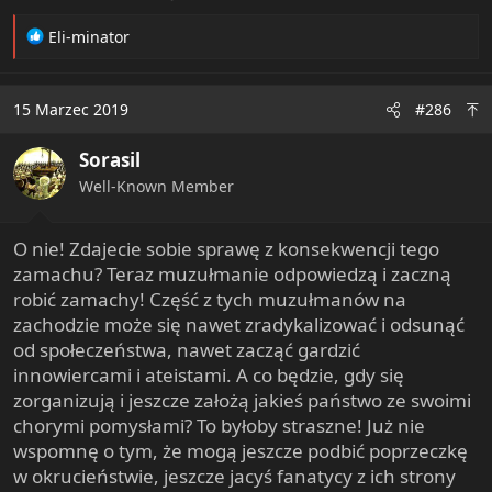
R
Eli-minator
e
a
c
15 Marzec 2019
#286
t
i
Sorasil
o
n
Well-Known Member
s
:
O nie! Zdajecie sobie sprawę z konsekwencji tego
zamachu? Teraz muzułmanie odpowiedzą i zaczną
robić zamachy! Część z tych muzułmanów na
zachodzie może się nawet zradykalizować i odsunąć
od społeczeństwa, nawet zacząć gardzić
innowiercami i ateistami. A co będzie, gdy się
zorganizują i jeszcze założą jakieś państwo ze swoimi
chorymi pomysłami? To byłoby straszne! Już nie
wspomnę o tym, że mogą jeszcze podbić poprzeczkę
w okrucieństwie, jeszcze jacyś fanatycy z ich strony