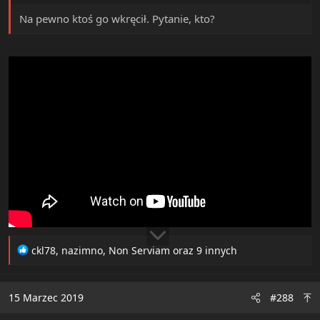
Na pewno ktoś go wkręcił. Pytanie, kto?
R
ckl78
,
nazimno
,
Non Serviam
oraz 9 innych
e
a
c
15 Marzec 2019
#288
t
i