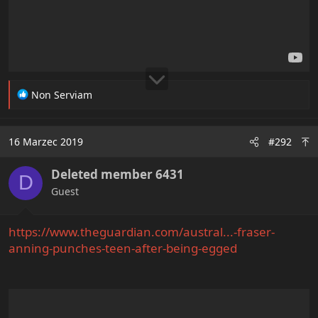
R
Non Serviam
e
a
c
16 Marzec 2019
#292
t
i
Deleted member 6431
o
D
n
Guest
s
:
https://www.theguardian.com/austral...-fraser-
anning-punches-teen-after-being-egged