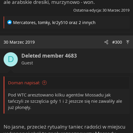
ale arabskie dresiki, murzynowo - won.
Ostatnia edycja:
30 Marzec 2019
R
Mercatores
,
tomky
,
kr2y510
oraz 2 innych
e
a
c
30 Marzec 2019
#300
t
i
Deleted member 4683
o
D
n
Guest
s
:
Doman napisał:
Pod WTC aresztowano kilku agentów Mossadu jak
tańczyli ze szczęścia gdy 1 i 2 jeszcze się nie zawaliły ale
już płonęły.
No jasne, przecież rytualny taniec radości w miejscu