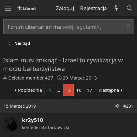
Zaloguj
Rejestracja
Forum Libertarian ma
swój regulamin
.
Nierząd
Islam musi zniknąć - Izrael to cywilizacja w
morzu barbarzyństwa
T
R
Deleted member 427
29 Marzec 2013
h
o
Poprzednia
1
…
15
16
17
Następna
r
z
e
p
a
o
15 Marzec 2019
#281
d
c
s
z
kr2y510
t
ę
konfederata targowicki
a
t
r
y