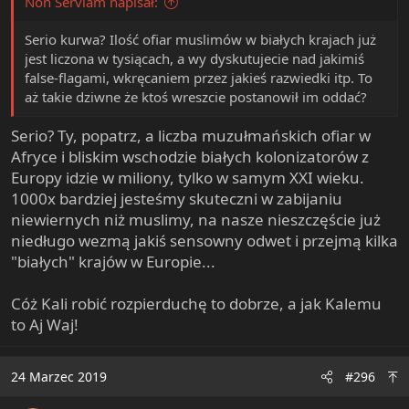
Non Serviam napisał:
Serio kurwa? Ilość ofiar muslimów w białych krajach już
jest liczona w tysiącach, a wy dyskutujecie nad jakimiś
false-flagami, wkręcaniem przez jakieś razwiedki itp. To
aż takie dziwne że ktoś wreszcie postanowił im oddać?
Serio? Ty, popatrz, a liczba muzułmańskich ofiar w
Afryce i bliskim wschodzie białych kolonizatorów z
Europy idzie w miliony, tylko w samym XXI wieku.
1000x bardziej jesteśmy skuteczni w zabijaniu
niewiernych niż muslimy, na nasze nieszczęście już
niedługo wezmą jakiś sensowny odwet i przejmą kilka
"białych" krajów w Europie...
Cóż Kali robić rozpierduchę to dobrze, a jak Kalemu
to Aj Waj!
24 Marzec 2019
#296