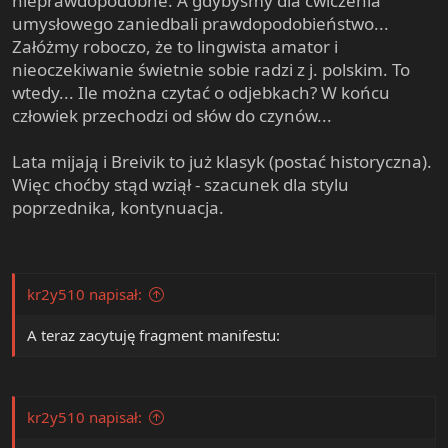
nieprawdopodobne. A gdybyśmy dla ćwiczenia
umysłowego zaniedbali prawdopodobieństwo...
Załóżmy roboczo, że to lingwista amator i
nieoczekiwanie świetnie sobie radzi z j. polskim. To
wtedy... Ile można czytać o odjebkach? W końcu
człowiek przechodzi od słów do czynów...
Lata mijają i Breivik to już klasyk (postać historyczna).
Więc choćby stąd wziął - szacunek dla stylu
poprzednika, kontynuacja.
kr2y510 napisał:
A teraz zacytuję fragment manifestu:
kr2y510 napisał: