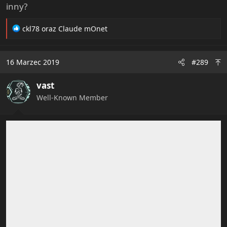
inny?
R
ckl78
oraz
Claude mOnet
e
a
c
16 Marzec 2019
#289
t
i
vast
o
n
Well-Known Member
s
: