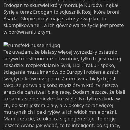
Erdogan to skurwiel który morduje Kurdów i nękał
Syrię a teraz Erdogan to sojusznik Rosji która broni
Asada. Głupie pizdy mają statusy związku "to
skomplikowane", a ich gówno warte życie jest proste
w porównaniu z tym.
Też uważam, że białasy więcej wyrządziły ostatnio
krzywd muslimom niż odwrotnie, tylko to jest na tej
zasadzie: rozpierdalanie Syrii, Libii, Iraku - spoko,
ściąganie muzułmanów do Europy i robienie z nich
świętych krów też spoko. Zatem wina białych jest
taka, że pozwalają sobą rządzić tym którzy niszczą
arabskie państwa i białą rasę. Dodam jeszcze, że biali
to sami z siebie niezłe skurwiele. No tylko szkoda w
ch, bo sam jestem biały, a w okolicy coraz więcej
murzyńskich i paki ryjów, a ich widok mnie drażni.
Mam uczucie, że okolica się degeneruje. Toleruję
jeszcze Araba jak widać, że to inteligent, bo są tacy,