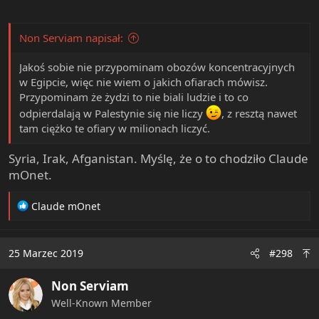
Non Serviam napisał:
Jakoś sobie nie przypominam obozów koncentracyjnych
w Egipcie, więc nie wiem o jakich ofiarach mówisz.
Przypominam że żydzi to nie biali ludzie i to co
odpierdalają w Palestynie się nie liczy
, z resztą nawet
tam ciężko te ofiary w milionach liczyć.
Syria, Irak, Afganistan. Myślę, że o to chodziło Claude
mOnet.
R
Claude mOnet
e
a
c
25 Marzec 2019
#298
t
i
Non Serviam
o
n
Well-Known Member
s