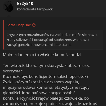
kr2y510
o
n
konfederata targowicki
s
:
Sorasil napisał:
Część z tych muzułmanów na zachodzie może się nawet
zradykalizować i odsunąć od społeczeństwa, nawet
zacząć gardzić innowiercami i ateistami.
Moim zdaniem o to właśnie komuś chodzi.
Ten wkręcił, kto na tym skorzystał lub zamierza
skorzystać.
Kto może być beneficjentem takich operetek?
Żydzi, którym Izrael się z czasem wypala,
międzynarodowa komuna, etatystyczne rządy,
globaliści, inne państwa chcące osłabić
konkurencyjność krajów białego człowieka, bo
zamordyzm generuje spadek rozwoju... Może ktoś