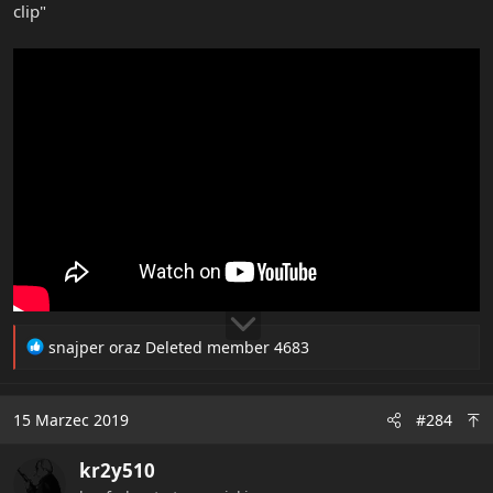
clip"
R
snajper
oraz
Deleted member 4683
e
a
c
15 Marzec 2019
#284
t
i
kr2y510
o
n