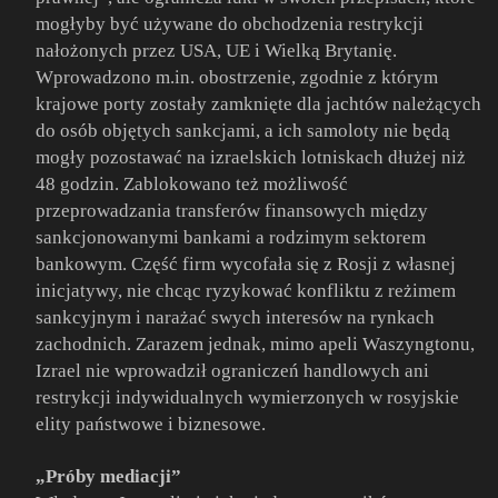
mogłyby być używane do obchodzenia restrykcji
nałożonych przez USA, UE i Wielką Brytanię.
Wprowadzono m.in. obostrzenie, zgodnie z którym
krajowe porty zostały zamknięte dla jachtów należących
do osób objętych sankcjami, a ich samoloty nie będą
mogły pozostawać na izraelskich lotniskach dłużej niż
48 godzin. Zablokowano też możliwość
przeprowadzania transferów finansowych między
sankcjonowanymi bankami a rodzimym sektorem
bankowym. Część firm wycofała się z Rosji z własnej
inicjatywy, nie chcąc ryzykować konfliktu z reżimem
sankcyjnym i narażać swych interesów na rynkach
zachodnich. Zarazem jednak, mimo apeli Waszyngtonu,
Izrael nie wprowadził ograniczeń handlowych ani
restrykcji indywidualnych wymierzonych w rosyjskie
elity państwowe i biznesowe.
„Próby mediacji”