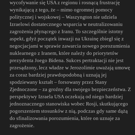
wycofywanie się USA z regionu i rosnącą frustrację
wynikającą z tego, że – mimo ogromnej pomocy
politycznej i wojskowej – Waszyngton nie udziela
Izraelowi dostatecznego wsparcia w neutralizowaniu
zagrożenia płynącego z Iranu. To szczególnie istotny
aspekt, gdyż początek inwazji na Ukrainę zbiegł się z
negocjacjami w sprawie zawarcia nowego porozumienia
nuklearnego z Iranem, które należy do priorytetów
prezydenta Joego Bidena. Sukces pertraktacji nie jest
przesądzony, lecz władze w Jerozolimie uważają umowę
za coraz bardziej prawdopodobną i uznają jej
spodziewany kształt – forsowany przez Stany
Zjednoczone – za groźny dla swojego bezpieczeństwa. Z
perspektywy Izraela USA oczekują od niego bardziej
jednoznacznego stanowiska wobec Rosji, skutkującego
pogorszeniem stosunków z nią, podczas gdy same dążą
do sfinalizowania porozumienia, które on uznaje za
zagrożenie.