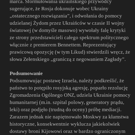
marca. Sformułowania ukraińskiego przywódcy
sugerujące, że Rosja dokonuje wobec Ukrainy
„ostatecznego rozwiązania”, i odwołania do pomocy
udzielanej Żydom przez Ukraińców w czasie II wojny
światowej (w domyśle masowo) wywołały falę krytyki
ze strony przedstawicieli całego spektrum politycznego
włącznie z premierem Bennettem. Reprezentujący
prawicową opozycję (w tym Likud) stwierdzili wręcz, że
słowa Zełenskiego „graniczą z negowaniem Zagłady”.
Podsumowanie
Podsumowując postawę Izraela, należy podkreślić, że
państwo to potępiło rosyjską agresję, poparło rezolucję
Zgromadzenia Ogólnego ONZ, udziela Ukrainie pomocy
humanitarnej (m.in. szpital polowy, generatory prądu,
leki) oraz podjęło (trudną do oceny) próbę mediacji.
Zarazem jednak nie napiętnowało Moskwy za kłamstwa
historyczne, konsekwentnie wyklucza jakiekolwiek
dostawy broni Kijowowi oraz w bardzo ograniczonym