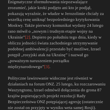
Enigmatyczne sformułowania niepozwalające
zrozumieć, jakie kroki podjęto ani kto je podjął,
pokazują wyraźnie, że władze w Jerozolimie chciały za
wszelką cenę uniknąć bezpośredniego krytykowania
Moskwy. Także pierwszy komunikat wydany 24 lutego
rano mówił o „nowym i trudnym etapie wojny na
Ukrainie”
[2]
. Dopiero po południu tego dnia, kiedy w
obliczu jedności świata zachodniego utrzymywanie
podobnej ambiwalencji przestało być możliwe, Izrael
potępił „rosyjski atak na Ukrainę” i nazwał go
„poważnym naruszeniem porządku
międzynarodowego”
[3]
.
Polityczne lawirowanie widoczne jest również w
działaniach na forum ONZ. 25 lutego, ku rozczarowaniu
Waszyngtonu, Izrael odmówił dołączenia do grona 87
krajów popierających projekt rezolucji Rady
Bezpieczeństwa ONZ potępiającej agresję (ostatecznie
nie został on przyjęty w wyniku weta samej Rosji).