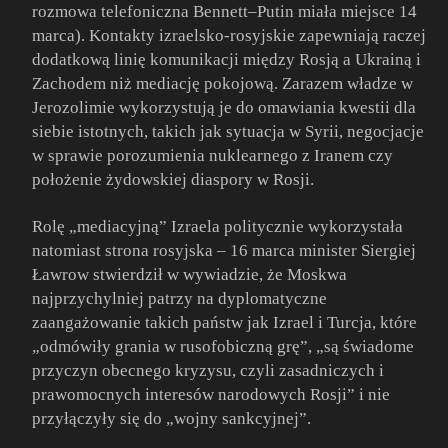
rozmowa telefoniczna Bennett–Putin miała miejsce 14
marca). Kontakty izraelsko-rosyjskie zapewniają raczej
dodatkową linię komunikacji między Rosją a Ukrainą i
Zachodem niż mediację pokojową. Zarazem władze w
Jerozolimie wykorzystują je do omawiania kwestii dla
siebie istotnych, takich jak sytuacja w Syrii, negocjacje
w sprawie porozumienia nuklearnego z Iranem czy
położenie żydowskiej diaspory w Rosji.
Rolę „mediacyjną” Izraela politycznie wykorzystała
natomiast strona rosyjska – 16 marca minister Siergiej
Ławrow stwierdził w wywiadzie, że Moskwa
najprzychylniej patrzy na dyplomatyczne
zaangażowanie takich państw jak Izrael i Turcja, które
„odmówiły grania w rusofobiczną grę”, „są świadome
przyczyn obecnego kryzysu, czyli zasadniczych i
prawomocnych interesów narodowych Rosji” i nie
przyłączyły się do „wojny sankcyjnej”.