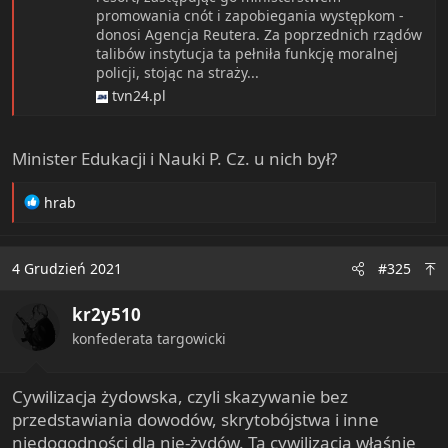
promowania cnót i zapobiegania występkom -
donosi Agencja Reutera. Za poprzednich rządów
talibów instytucja ta pełniła funkcję moralnej
policji, stojąc na straży...
tvn24.pl
Minister Edukacji i Nauki P. Cz. u nich był?
R
hrab
e
a
c
4 Grudzień 2021
#325
t
i
kr2y510
o
n
konfederata targowicki
s
:
Cywilizacja żydowska, czyli skazywanie bez
przedstawiania dowodów, skrytobójstwa i inne
niedogodności dla nie-żydów. Ta cywilizacja właśnie