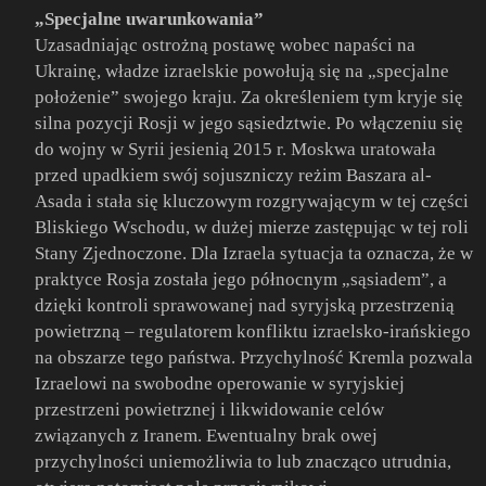
„Specjalne uwarunkowania”
Uzasadniając ostrożną postawę wobec napaści na
Ukrainę, władze izraelskie powołują się na „specjalne
położenie” swojego kraju. Za określeniem tym kryje się
silna pozycji Rosji w jego sąsiedztwie. Po włączeniu się
do wojny w Syrii jesienią 2015 r. Moskwa uratowała
przed upadkiem swój sojuszniczy reżim Baszara al-
Asada i stała się kluczowym rozgrywającym w tej części
Bliskiego Wschodu, w dużej mierze zastępując w tej roli
Stany Zjednoczone. Dla Izraela sytuacja ta oznacza, że w
praktyce Rosja została jego północnym „sąsiadem”, a
dzięki kontroli sprawowanej nad syryjską przestrzenią
powietrzną – regulatorem konfliktu izraelsko-irańskiego
na obszarze tego państwa. Przychylność Kremla pozwala
Izraelowi na swobodne operowanie w syryjskiej
przestrzeni powietrznej i likwidowanie celów
związanych z Iranem. Ewentualny brak owej
przychylności uniemożliwia to lub znacząco utrudnia,