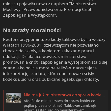
miejscu pojawiła nowa z napisem "Ministerstwo
Modlitwy i Przewodnictwa oraz Promocji Cnót i
Zapobiegania Występkom".
Na straży moralności​
Reuters przypomina, że kiedy talibowie byli u władzy
w latach 1996-2001, dziewczętom nie pozwalano
chodzić do szkoły, a kobietom zakazano pracy i
edukacji. Działające wówczas ministerstwo
promowania cnót i zapobiegania występkom stało się
znane jako policja moralna talibów, narzucająca
interpretację szariatu, która obejmowała ścisły
kodeks ubioru oraz publiczne egzekucje i chłosty.
Nie ma już ministerstwa do spraw kobiet. Talibowie stworzyli resort promowania cnót
Afgańskie ministerstwo do spraw kobiet od
piątku przestało istnieć. Talibowie zamknęli
resort, zastępując go ministerstwem