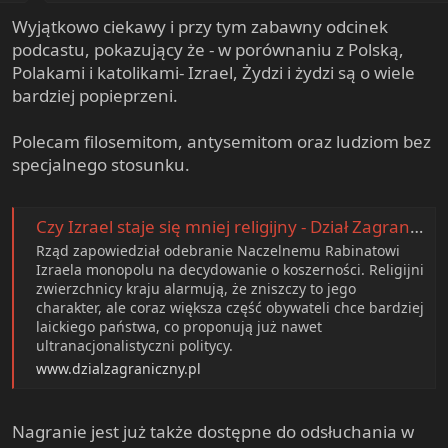
t
Wyjątkowo ciekawy i przy tym zabawny odcinek
e
podcastu, pokazujący że - w porównaniu z Polską,
r
Polakami i katolikami- Izrael, Żydzi i żydzi są o wiele
bardziej popieprzeni.
Polecam filosemitom, antysemitom oraz ludziom bez
specjalnego stosunku.
Czy Izrael staje się mniej religijny - Dział Zagraniczny
Rząd zapowiedział odebranie Naczelnemu Rabinatowi
Izraela monopolu na decydowanie o koszerności. Religijni
zwierzchnicy kraju alarmują, że zniszczy to jego
charakter, ale coraz większa część obywateli chce bardziej
laickiego państwa, co proponują już nawet
ultranacjonalistyczni politycy.
www.dzialzagraniczny.pl
Nagranie jest już także dostępne do odsłuchania w