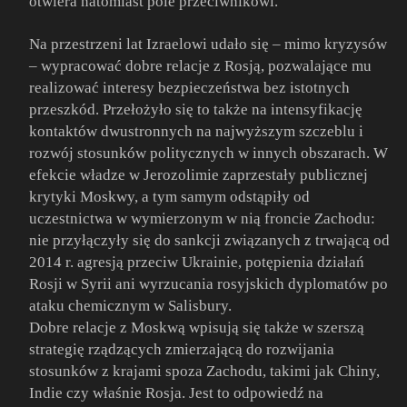
otwiera natomiast pole przeciwnikowi.
Na przestrzeni lat Izraelowi udało się – mimo kryzysów
– wypracować dobre relacje z Rosją, pozwalające mu
realizować interesy bezpieczeństwa bez istotnych
przeszkód. Przełożyło się to także na intensyfikację
kontaktów dwustronnych na najwyższym szczeblu i
rozwój stosunków politycznych w innych obszarach. W
efekcie władze w Jerozolimie zaprzestały publicznej
krytyki Moskwy, a tym samym odstąpiły od
uczestnictwa w wymierzonym w nią froncie Zachodu:
nie przyłączyły się do sankcji związanych z trwającą od
2014 r. agresją przeciw Ukrainie, potępienia działań
Rosji w Syrii ani wyrzucania rosyjskich dyplomatów po
ataku chemicznym w Salisbury.
Dobre relacje z Moskwą wpisują się także w szerszą
strategię rządzących zmierzającą do rozwijania
stosunków z krajami spoza Zachodu, takimi jak Chiny,
Indie czy właśnie Rosja. Jest to odpowiedź na