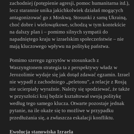
zachodniej (potępienie agresji, pomoc humanitarna itd.),
lecz starannie unika jakichkolwiek działań mogących
antagonizować go z Moskwą. Stosunki z samą Ukrainą,
choć dobre i wielowątkowe, schodzą w tym kontekście
na dalszy plan i – pomimo silnych sympatii do
napadniętego kraju w izraelskim społeczeństwie – nie
mają kluczowego wpływu na politykę państwa.
Pomimo szeregu zgrzytów w stosunkach z
Waszyngtonem strategia ta z perspektywy władz w
Jerozolimie wydaje się jak dotąd zdawać egzamin. Izrael
nie wypadł z zachodniego „peletonu”, a relacje z Rosją
nie ucierpiały wyraźnie. Należy się spodziewać, że także
w przyszłości kraj będzie kształtował swoją politykę
według tego samego klucza. Otwarte pozostaje jednak
pytanie, na ile okaże się to możliwe w przypadku
przedłużania się, a zwłaszcza eskalacji konfliktu.
Ewolucja stanowiska Izraela