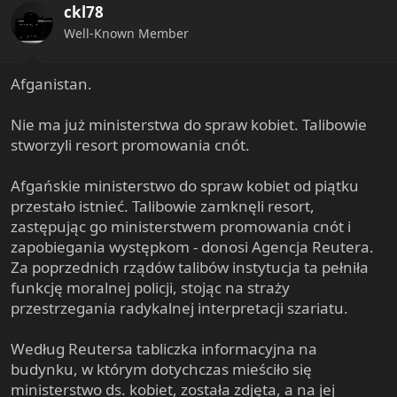
ckl78
o
n
Well-Known Member
s
:
Afganistan.
Nie ma już ministerstwa do spraw kobiet. Talibowie
stworzyli resort promowania cnót.
Afgańskie ministerstwo do spraw kobiet od piątku
przestało istnieć. Talibowie zamknęli resort,
zastępując go ministerstwem promowania cnót i
zapobiegania występkom - donosi Agencja Reutera.
Za poprzednich rządów talibów instytucja ta pełniła
funkcję moralnej policji, stojąc na straży
przestrzegania radykalnej interpretacji szariatu.
Według Reutersa tabliczka informacyjna na
budynku, w którym dotychczas mieściło się
ministerstwo ds. kobiet, została zdjęta, a na jej