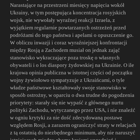
Narastające na przestrzeni miesięcy napięcia wokół
Ukrainy, w tym postępująca koncentracja rosyjskich
wojsk, nie wywołały wyraźnej reakcji Izraela, z
wyjątkiem regularnie powtarzanych ostrzeżeń przed
podróżami do tego państwa i apelami o opuszczenie go.
W obliczu inwazji i coraz wyraźniejszej konfrontacji
między Rosją a Zachodem musiał on jednak zająć
stanowisko wykraczające poza troskę o własnych
obywateli i o los diaspory żydowskiej na Ukrainie. O ile
krajowa opinia publiczna w istotnej części od początku
wojny żywiołowo sympatyzuje z Ukraińcami, o tyle
władze państwowe kształtowały swoje stanowisko w
sposób ostrożny, w oparciu o dwa trudne do pogodzenia
priorytety: starały się nie wypaść z głównego nurtu
polityki Zachodu, wytyczanego przez USA, i nie znaleźć
w ogniu krytyki za nie dość zdecydowaną postawę
względem Rosji, a zarazem ograniczyć straty w relacjach
z tą ostatnią do niezbędnego minimum, aby nie naruszyć