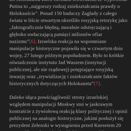
Putina to „najgorszy rodzaj zniekształcania prawdy o
Holokauście”. Ponad 150 badaczy Zagłady z całego
świata w liście otwartym określiło rosyjską retorykę jako
„faktograficznie błędną, moralnie odstręczającą i
głęboko uwłaczającą pamięci milionów ofiar
nazizmu”
[6]
. Izraelska reakcja na wspomniane
manipulacje historyczne pojawiła się w czwartym dniu
wojny, 27 lutego późnym popołudniem. Było to krótkie
oświadczenie instytutu Jad Waszem (instytucji
publicznej, ale nie rządowej) potępiające rosyjską
inwazję oraz „trywializację i zniekształcanie faktów
historycznych dotyczących Holokaustu”
[7]
.
Daleko idąca powściągliwość strony izraelskiej
względem manipulacji Moskwy stoi w jaskrawym
kontraście z żywiołową reakcją klasy politycznej i opinii
publicznej na analogie historyczne, jakimi posłużył się
prezydent Zełenski w wystąpieniu przed Knesetem 20