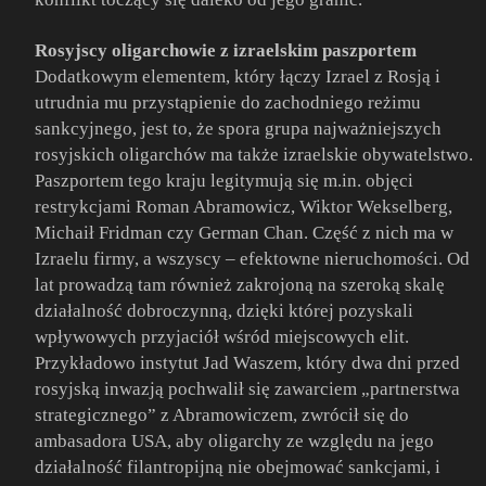
Rosyjscy oligarchowie z izraelskim paszportem
Dodatkowym elementem, który łączy Izrael z Rosją i
utrudnia mu przystąpienie do zachodniego reżimu
sankcyjnego, jest to, że spora grupa najważniejszych
rosyjskich oligarchów ma także izraelskie obywatelstwo.
Paszportem tego kraju legitymują się m.in. objęci
restrykcjami Roman Abramowicz, Wiktor Wekselberg,
Michaił Fridman czy German Chan. Część z nich ma w
Izraelu firmy, a wszyscy – efektowne nieruchomości. Od
lat prowadzą tam również zakrojoną na szeroką skalę
działalność dobroczynną, dzięki której pozyskali
wpływowych przyjaciół wśród miejscowych elit.
Przykładowo instytut Jad Waszem, który dwa dni przed
rosyjską inwazją pochwalił się zawarciem „partnerstwa
strategicznego” z Abramowiczem, zwrócił się do
ambasadora USA, aby oligarchy ze względu na jego
działalność filantropijną nie obejmować sankcjami, i