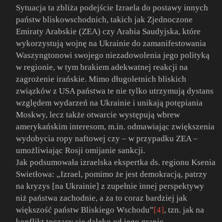
Sytuacja ta zbliża podejście Izraela do postawy innych
państw bliskowschodnich, takich jak Zjednoczone
Emiraty Arabskie (ZEA) czy Arabia Saudyjska, które
wykorzystują wojnę na Ukrainie do zamanifestowania
Waszyngtonowi swojego niezadowolenia jego polityką
w regionie, w tym brakiem adekwatnej reakcji na
zagrożenie irańskie. Mimo długoletnich bliskich
związków z USA państwa te nie tylko utrzymują dystans
względem wydarzeń na Ukrainie i unikają potępiania
Moskwy, lecz także otwarcie występują wbrew
amerykańskim interesom, m.in. odmawiając zwiększenia
wydobycia ropy naftowej czy – w przypadku ZEA –
umożliwiając Rosji omijanie sankcji.
Jak podsumowała izraelska ekspertka ds. regionu Ksenia
Swietłowa: „Izrael, pomimo że jest demokracją, patrzy
na kryzys [na Ukrainie] z zupełnie innej perspektywy
niż państwa zachodnie, a za to coraz bardziej jak
większość państw Bliskiego Wschodu”
[4]
, tzn. jak na
konflikt toczący się daleko od jego granic.