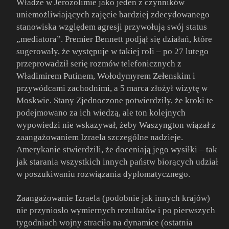
Władze w Jerozolimie jako jeden z czynników
uniemożliwiających zajęcie bardziej zdecydowanego
stanowiska względem agresji przywołują swój status
„mediatora”. Premier Bennett podjął się działań, które
sugerowały, że występuje w takiej roli – po 27 lutego
przeprowadził serię rozmów telefonicznych z
Władimirem Putinem, Wołodymyrem Zełenskim i
przywódcami zachodnimi, a 5 marca złożył wizytę w
Moskwie. Stany Zjednoczone potwierdziły, że kroki te
podejmowano za ich wiedzą, ale ton kolejnych
wypowiedzi nie wskazywał, żeby Waszyngton wiązał z
zaangażowaniem Izraela szczególne nadzieje.
Amerykanie stwierdzili, że doceniają jego wysiłki – tak
jak starania wszystkich innych państw biorących udział
w poszukiwaniu rozwiązania dyplomatycznego.
Zaangażowanie Izraela (podobnie jak innych krajów)
nie przyniosło wymiernych rezultatów i po pierwszych
tygodniach wojny straciło na dynamice (ostatnia