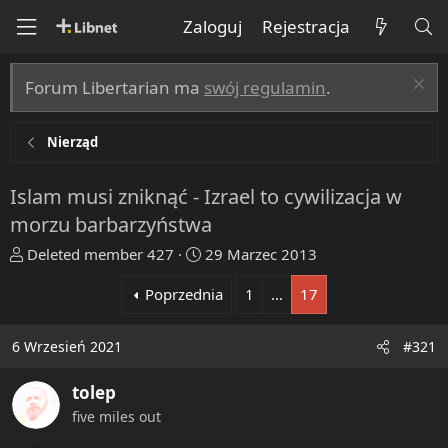
Zaloguj
Rejestracja
Forum Libertarian ma
swój regulamin
.
Nierząd
Islam musi zniknąć - Izrael to cywilizacja w
morzu barbarzyństwa
T
R
Deleted member 427
29 Marzec 2013
h
o
Poprzednia
1
…
17
r
z
e
p
a
o
6 Wrzesień 2021
#321
d
c
s
z
tolep
t
ę
five miles out
a
t
r
y