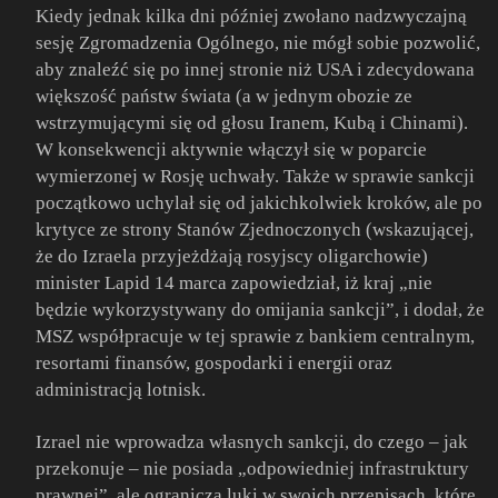
Kiedy jednak kilka dni później zwołano nadzwyczajną
sesję Zgromadzenia Ogólnego, nie mógł sobie pozwolić,
aby znaleźć się po innej stronie niż USA i zdecydowana
większość państw świata (a w jednym obozie ze
wstrzymującymi się od głosu Iranem, Kubą i Chinami).
W konsekwencji aktywnie włączył się w poparcie
wymierzonej w Rosję uchwały. Także w sprawie sankcji
początkowo uchylał się od jakichkolwiek kroków, ale po
krytyce ze strony Stanów Zjednoczonych (wskazującej,
że do Izraela przyjeżdżają rosyjscy oligarchowie)
minister Lapid 14 marca zapowiedział, iż kraj „nie
będzie wykorzystywany do omijania sankcji”, i dodał, że
MSZ współpracuje w tej sprawie z bankiem centralnym,
resortami finansów, gospodarki i energii oraz
administracją lotnisk.
Izrael nie wprowadza własnych sankcji, do czego – jak
przekonuje – nie posiada „odpowiedniej infrastruktury
prawnej”, ale ogranicza luki w swoich przepisach, które