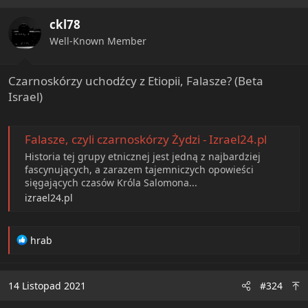
ckl78
Well-Known Member
Czarnoskórzy uchodźcy z Etiopii, Falasze? (Beta
Israel)
Falasze, czyli czarnoskórzy Żydzi - Izrael24.pl
Historia tej grupy etnicznej jest jedną z najbardziej
fascynujących, a zarazem tajemniczych opowieści
sięgających czasów Króla Salomona...
izrael24.pl
R
hrab
e
a
c
14 Listopad 2021
#324
t
i