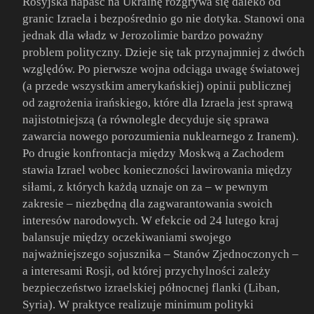
Rosyjska napaść na Ukrainę rozgrywa się daleko od
granic Izraela i bezpośrednio go nie dotyka. Stanowi ona
jednak dla władz w Jerozolimie bardzo poważny
problem polityczny. Dzieje się tak przynajmniej z dwóch
względów. Po pierwsze wojna odciąga uwagę światowej
(a przede wszystkim amerykańskiej) opinii publicznej
od zagrożenia irańskiego, które dla Izraela jest sprawą
najistotniejszą (a równolegle decyduje się sprawa
zawarcia nowego porozumienia nuklearnego z Iranem).
Po drugie konfrontacja między Moskwą a Zachodem
stawia Izrael wobec konieczności lawirowania między
siłami, z których każdą uznaje on za – w pewnym
zakresie – niezbędną dla zagwarantowania swoich
interesów narodowych. W efekcie od 24 lutego kraj
balansuje między oczekiwaniami swojego
najważniejszego sojusznika – Stanów Zjednoczonych –
a interesami Rosji, od której przychylności zależy
bezpieczeństwo izraelskiej północnej flanki (Liban,
Syria). W praktyce realizuje minimum polityki