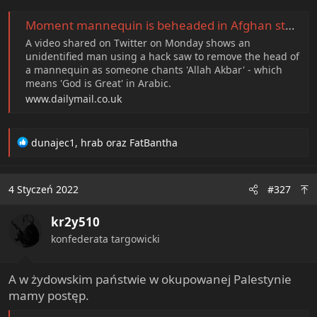
Moment mannequin is beheaded in Afghan store on Taliban orders
A video shared on Twitter on Monday shows an
unidentified man using a hack saw to remove the head of
a mannequin as someone chants 'Allah Akbar' - which
means 'God is Great' in Arabic.
www.dailymail.co.uk
R
dunajec1
,
hrab
oraz
FatBantha
e
a
c
4 Styczeń 2022
#327
t
i
kr2y510
o
n
konfederata targowicki
s
:
A w żydowskim państwie w okupowanej Palestynie
mamy postęp.