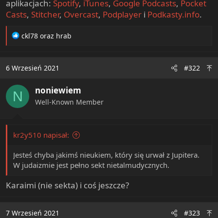
aplikacjach:
Spotify
,
iTunes
,
Google Podcasts
,
Pocket
Casts
,
Stitcher
,
Overcast
,
Podplayer
i
Podkasty.info
.
R
ckl78
oraz
hrab
e
a
c
6 Wrzesień 2021
#322
t
i
noniewiem
o
N
n
Well-Known Member
s
:
kr2y510 napisał:
Jesteś chyba jakimś nieukiem, który się urwał z Jupitera.
W judaizmie jest pełno sekt nietalmudycznych.
Karaimi (nie sekta) i coś jeszcze?
7 Wrzesień 2021
#323