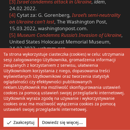
[3]
Israel condemns attack in Ukraine
,
idem
,
24.02.2022.​
[4]
Cytat za: G. Gorenberg,
Israel’s semi-neutrality
on Ukraine can’t last
, The Washington Post,
15.03.2022, washingtonpost.com.​
[5]
Museum Condemns Russia’s Invasion of Ukraine
,
United States Holocaust Memorial Museum,
24.02.2022, ushmm.org.​
Ta strona wykorzystuje ciasteczka (cookies) w celu: utrzymania
[6]
I. Tabarovsky, E. Finkel,
Statement on Ukraine by
sesji zalogowanego Użytkownika, gromadzenia informacji
scholars of genocide, Nazism and WWII
, 28.02.2022,
związanych z korzystaniem z serwisu, ułatwienia
za: Jewish New Syndicate, jns.org.​
Użytkownikom korzystania z niego, dopasowania treści
wyświetlanych Użytkownikowi oraz tworzenia statystyk
oglądalności czy efektywności publikowanych
[7]
Yad Vashem Statement Regarding the Russian
reklam.Użytkownik ma możliwość skonfigurowania ustawień
Invasion of Ukraine
, Yad Vashem, 27.02.2022,
cookies za pomocą ustawień swojej przeglądarki internetowej.
yadvashem.org.
Użytkownik wyraża zgodę na używanie i wykorzystywanie
cookies oraz ma możliwość wyłączenia cookies za pomocą
R
hrab
ustawień swojej przeglądarki internetowej.
e
a
Zaakceptuj
Dowiedz się więcej.…
c
15 Maj 2022
#330