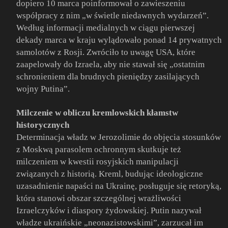
dopiero 10 marca poinformował o zawieszeniu
współpracy z nim „w świetle niedawnych wydarzeń”.
Według informacji medialnych w ciągu pierwszej
dekady marca w kraju wylądowało ponad 14 prywatnych
samolotów z Rosji. Zwróciło to uwagę USA, które
zaapelowały do Izraela, aby nie stawał się „ostatnim
schronieniem dla brudnych pieniędzy zasilających
wojny Putina”.
Milczenie w obliczu kremlowskich kłamstw
historycznych
Determinacja władz w Jerozolimie do objęcia stosunków
z Moskwą parasolem ochronnym skutkuje też
milczeniem w kwestii rosyjskich manipulacji
związanych z historią. Kreml, budując ideologiczne
uzasadnienie napaści na Ukrainę, posługuje się retoryką,
która stanowi obszar szczególnej wrażliwości
Izraelczyków i diaspory żydowskiej. Putin nazywał
władze ukraińskie „neonazistowskimi”, zarzucał im