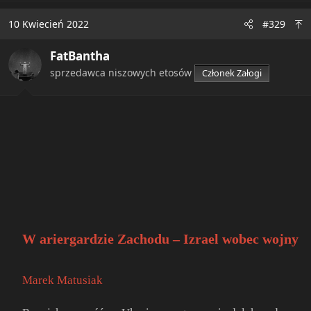
a
c
10 Kwiecień 2022
#329
t
i
FatBantha
o
n
sprzedawca niszowych etosów
Członek Załogi
s
:
W ariergardzie Zachodu – Izrael wobec wojny
Marek Matusiak