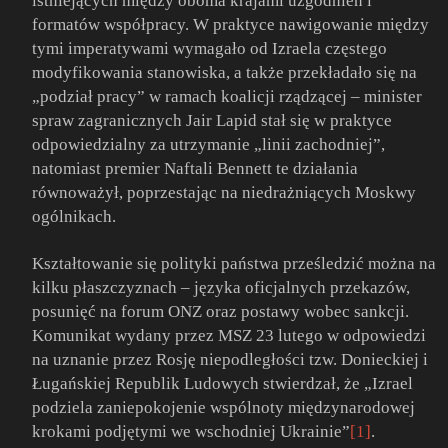
istniejących między oboma krajami uzgodnień i
formatów współpracy. W praktyce nawigowanie między
tymi imperatywami wymagało od Izraela częstego
modyfikowania stanowiska, a także przekładało się na
„podział pracy” w ramach koalicji rządzącej – minister
spraw zagranicznych Jair Lapid stał się w praktyce
odpowiedzialny za utrzymanie „linii zachodniej”,
natomiast premier Naftali Bennett te działania
równoważył, poprzestając na niedrażniących Moskwy
ogólnikach.
Kształtowanie się polityki państwa prześledzić można na
kilku płaszczyznach – języka oficjalnych przekazów,
posunięć na forum ONZ oraz postawy wobec sankcji.
Komunikat wydany przez MSZ 23 lutego w odpowiedzi
na uznanie przez Rosję niepodległości tzw. Donieckiej i
Ługańskiej Republik Ludowych stwierdzał, że „Izrael
podziela zaniepokojenie wspólnoty międzynarodowej
krokami podjętymi we wschodniej Ukrainie”
[1]
.