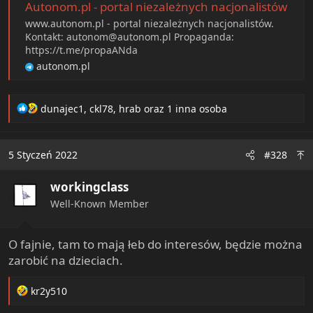
Autonom.pl - portal niezależnych nacjonalistów
www.autonom.pl - portal niezależnych nacjonalistów.
Kontakt: autonom@autonom.pl Propaganda:
https://t.me/propaANda
autonom.pl
R
dunajec1
,
ckl78
,
hrab
oraz 1 inna osoba
e
a
c
5 Styczeń 2022
#328
t
i
workingclass
o
n
Well-Known Member
s
:
O fajnie, tam to mają łeb do interesów, będzie można
zarobić na dzieciach.
R
kr2y510
e