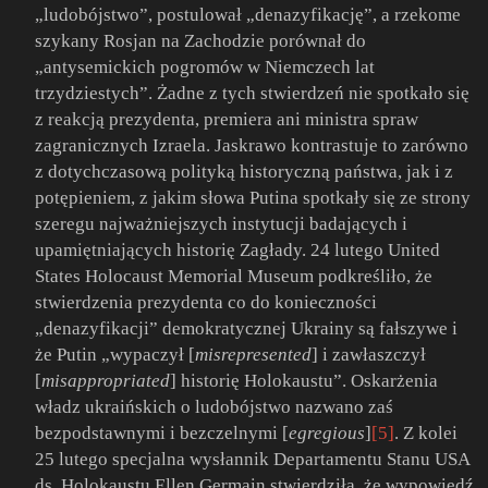
„ludobójstwo”, postulował „denazyfikację”, a rzekome
szykany Rosjan na Zachodzie porównał do
„antysemickich pogromów w Niemczech lat
trzydziestych”. Żadne z tych stwierdzeń nie spotkało się
z reakcją prezydenta, premiera ani ministra spraw
zagranicznych Izraela. Jaskrawo kontrastuje to zarówno
z dotychczasową polityką historyczną państwa, jak i z
potępieniem, z jakim słowa Putina spotkały się ze strony
szeregu najważniejszych instytucji badających i
upamiętniających historię Zagłady. 24 lutego United
States Holocaust Memorial Museum podkreśliło, że
stwierdzenia prezydenta co do konieczności
„denazyfikacji” demokratycznej Ukrainy są fałszywe i
że Putin „wypaczył [
misrepresented
] i zawłaszczył
[
misappropriated
] historię Holokaustu”. Oskarżenia
władz ukraińskich o ludobójstwo nazwano zaś
bezpodstawnymi i bezczelnymi [
egregious
]
[5]
. Z kolei
25 lutego specjalna wysłannik Departamentu Stanu USA
ds. Holokaustu Ellen Germain stwierdziła, że wypowiedź