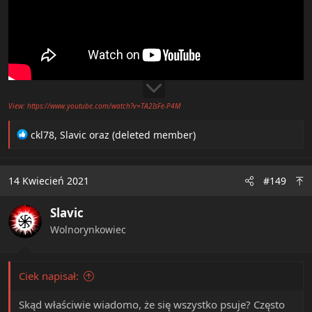
View: https://www.youtube.com/watch?v=TA2IsFe-P4M
R
ckl78
,
Slavic
oraz
(deleted member)
e
a
c
14 Kwiecień 2021
#149
t
i
Slavic
o
n
Wolnorynkowiec
s
:
Ciek napisał:
Skąd właściwie wiadomo, że się wszystko psuje? Często