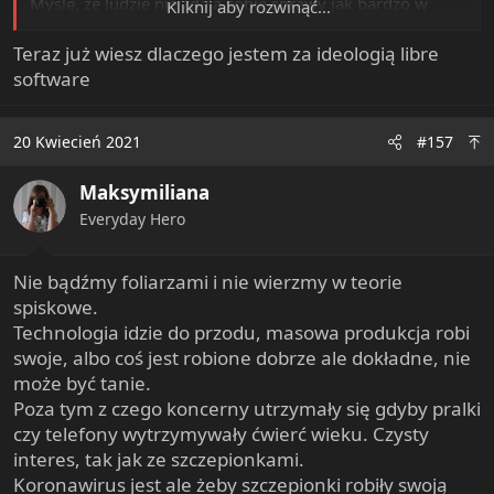
Myślę, że ludzie nie zdają sobie sprawy jak bardzo w
Kliknij aby rozwinąć...
przypadku wielu urządzeń zastosowanie lepszych
materiałów i procesów produkcji by mogło podbić ceny.
Teraz już wiesz dlaczego jestem za ideologią libre
W innych urządzeniach pewne części zużywają się
software
częściej z natury swojej pracy np łożyska w pralkach.
Zamiast stosować jakąś hipertechnologię materiałów i
20 Kwiecień 2021
#157
produkcji łożysk lepiej (taniej) byłoby ułatwić naprawy:
zaprojektować łatwy dostęp do łożysk, unormować
kształt i po prostu wymieniać co jakiś czas. Producenci
Maksymiliana
natomiast tutaj rzeczywiście blokują możliwości:
Everyday Hero
projektują sprzęt bez uwzględnienia łatwej naprawy
najszybciej zużywających się części, zastrzegają otwarcie
Nie bądźmy foliarzami i nie wierzmy w teorie
sprzętu przez nieautoryzowanego serwisanta jako groźba
utraty gwarancji, a w niektórych przypadkach nawet
spiskowe.
lobbują za karaniem osób, które ingerują w sprzęt
Technologia idzie do przodu, masowa produkcja robi
(włącznie z oprogramowaniem), bo sprzęt może
swoje, albo coś jest robione dobrze ale dokładne, nie
potencjalnie stać się niebezpieczny dla osób go
może być tanie.
używających. W USA przez to głośno było w niektórych
Poza tym z czego koncerny utrzymały się gdyby pralki
mediach o Right to repair.
czy telefony wytrzymywały ćwierć wieku. Czysty
interes, tak jak ze szczepionkami.
Koronawirus jest ale żeby szczepionki robiły swoją