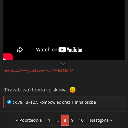
View: https://www.youtube.com/watch?v=SrDEtSlqJC4
(Prawdziwa) teoria spiskowa.
R
ckl78
,
luke27
,
kompowiec
oraz 1 inna osoba
e
a
c
Poprzednia
1
…
8
9
10
Następna
t