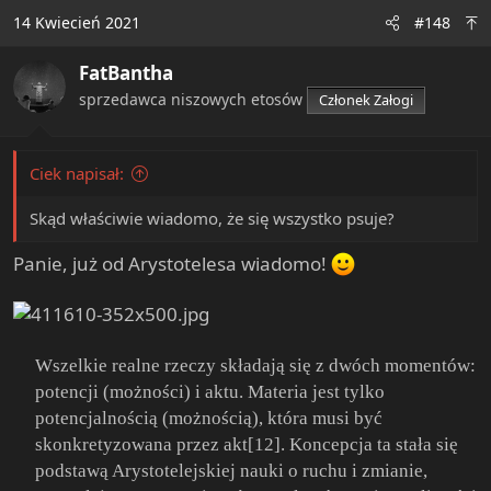
c
14 Kwiecień 2021
#148
t
i
FatBantha
o
n
sprzedawca niszowych etosów
Członek Załogi
s
:
Ciek napisał:
Skąd właściwie wiadomo, że się wszystko psuje?
Panie, już od Arystotelesa wiadomo!
Wszelkie realne rzeczy składają się z dwóch momentów:
potencji (możności) i aktu. Materia jest tylko
potencjalnością (możnością), która musi być
skonkretyzowana przez akt[12]. Koncepcja ta stała się
podstawą Arystotelejskiej nauki o ruchu i zmianie,