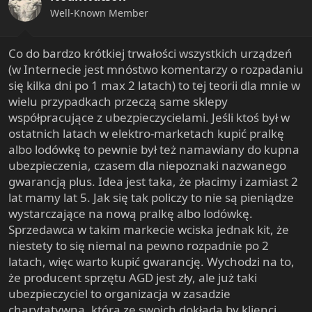
n
Well-Known Member
s
:
Co do bardzo krótkiej trwałości wszystkich urządzeń
(w Internecie jest mnóstwo komentarzy o rozpadaniu
się kilka dni po 1 max 2 latach) to tej teorii dla mnie w
wielu przypadkach przeczą same sklepy
współpracujące z ubezpieczycielami. Jeśli ktoś był w
ostatnich latach w elektro-marketach kupić pralkę
albo lodówkę to pewnie był też namawiany do kupna
ubezpieczenia, czasem dla niepoznaki nazwanego
gwarancją plus. Idea jest taka, że płacimy i zamiast 2
lat mamy lat 5. Jak się tak policzy to nie są pieniądze
wystarczające na nową pralkę albo lodówkę.
Sprzedawca w takim markecie wciska jednak kit, że
niestety to się niemal na pewno rozpadnie po 2
latach, więc warto kupić gwarancję. Wychodzi na to,
że producent sprzętu AGD jest zły, ale już taki
ubezpieczyciel to organizacja w zasadzie
charytatywna, która ze swoich dokłada by klienci