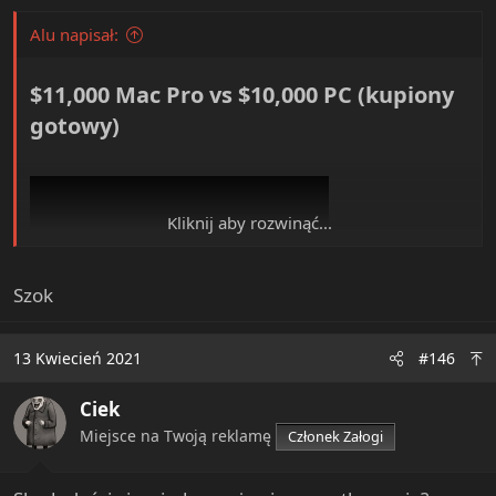
Alu napisał:
$11,000 Mac Pro vs $10,000 PC (kupiony
gotowy)​
Kliknij aby rozwinąć...
Szok
13 Kwiecień 2021
#146
View: https://www.youtube.com/watch?v=jzT0-t-7-PA
Ciek
Miejsce na Twoją reklamę
Członek Załogi
View attachment 8275