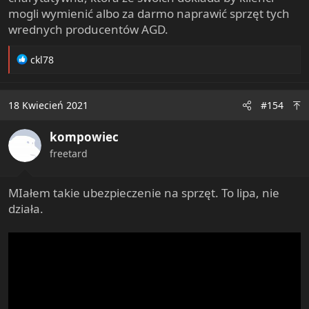
mogli wymienić albo za darmo naprawić sprzęt tych
wrednych producentów AGD.
R
ckl78
e
a
c
18 Kwiecień 2021
#154
t
i
kompowiec
o
n
freetard
s
:
MIałem takie ubezpieczenie na sprzęt. To lipa, nie
działa.