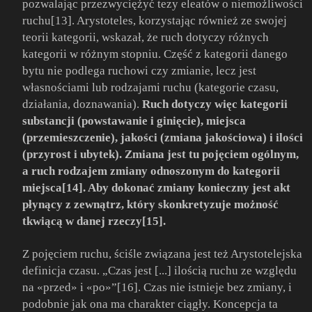
pozwalając przezwyciężyć tezy eleatów o niemożliwości
ruchu[13]. Arystoteles, korzystając również ze swojej
teorii kategorii, wskazał, że ruch dotyczy różnych
kategorii w różnym stopniu. Część z kategorii danego
bytu nie podlega ruchowi czy zmianie, lecz jest
własnościami lub rodzajami ruchu (kategorie czasu,
działania, doznawania).
Ruch dotyczy więc kategorii
substancji (powstawanie i ginięcie), miejsca
(przemieszczenie), jakości (zmiana jakościowa) i ilości
(przyrost i ubytek). Zmiana jest tu pojęciem ogólnym,
a ruch rodzajem zmiany odnoszonym do kategorii
miejsca[14]. Aby dokonać zmiany konieczny jest akt
płynący z zewnątrz, który skonkretyzuje możność
tkwiącą w danej rzeczy[15].
Z pojęciem ruchu, ściśle związana jest też Arystotelejska
definicja czasu. „Czas jest [...] ilością ruchu ze względu
na «przed» i «po»”[16]. Czas nie istnieje bez zmiany, i
podobnie jak ona ma charakter ciągły. Koncepcja ta