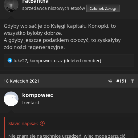
FatBantha
sprzedawca niszowych etosów
Członek Załogi
Gdyby wpisać je do Księgi Kapitału Konopki, to
wszystko byłoby dobrze.
A gdyby jeszcze podatkiem obłożyć, to zyskałyby
zdolności regeneracyjne.
R
luke27
,
kompowiec
oraz
(deleted member)
e
a
c
18 Kwiecień 2021
#151
t
i
kompowiec
o
n
freetard
s
:
Slavic napisał:
Nie znam się na technice urządzeń, więc mogę zarzucić