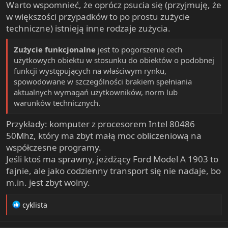
Warto wspomnieć, że oprócz psucia się (przyjmuję, że
w większości przypadków to po prostu zużycie
techniczne) istnieją inne rodzaje zużycia.
Zużycie funkcjonalne
jest to pogorszenie cech
użytkowych obiektu w stosunku do obiektów o podobnej
funkcji występujących na właściwym rynku,
spowodowane w szczególności brakiem spełniania
aktualnych wymagań użytkowników, norm lub
warunków technicznych.
Przykłady: komputer z procesorem Intel 80486
50Mhz, który ma zbyt małą moc obliczeniową na
współczesne programy.
Jeśli ktoś ma sprawny, jeżdżący Ford Model A 1903 to
fajnie, ale jako codzienny transport się nie nadaje, bo
m.in. jest zbyt wolny.
R
cyklista
e
a