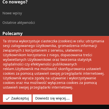
Co nowego?
Nowe wpisy
Ostatnie aktywności
Polecamy
Ta strona wykorzystuje ciasteczka (cookies) w celu: utrzymania
Wolnościowe cytaty
sesji zalogowanego Użytkownika, gromadzenia informacji
związanych z korzystaniem z serwisu, ułatwienia
Użytkownikom korzystania z niego, dopasowania treści
Udostępnij
wyświetlanych Użytkownikowi oraz tworzenia statystyk
oglądalności czy efektywności publikowanych
Facebook
Twitter
Reddit
Pinterest
Tumblr
WhatsApp
Umieść Link
reklam.Użytkownik ma możliwość skonfigurowania ustawień
cookies za pomocą ustawień swojej przeglądarki internetowej.
Użytkownik wyraża zgodę na używanie i wykorzystywanie
cookies oraz ma możliwość wyłączenia cookies za pomocą
®
Community platform by XenForo
© 2010-2022 XenForo Ltd.
ustawień swojej przeglądarki internetowej.
Design by:
Pixel Exit
Tłumaczenie wykonane przez
XboxForum.pl
. |
Media embeds
Zaakceptuj
Dowiedz się więcej.…
via s9e/MediaSites