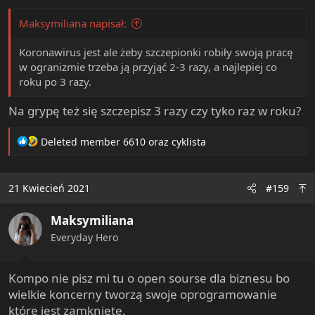
Maksymiliana napisał:
Koronawirus jest ale żeby szczepionki robiły swoją pracę
w ogranizmie trzeba ją przyjąć 2-3 razy, a najlepiej co
roku po 3 razy.
Na grypę też się szczepisz 3 razy czy tyko raz w roku?
R
Deleted member 6610
oraz
cyklista
e
a
c
21 Kwiecień 2021
#159
t
i
Maksymiliana
o
n
Everyday Hero
s
:
Kompo nie pisz mi tu o open sourse dla biznesu bo
wielkie koncerny tworzą swoje oprogramowanie
które jest zamknięte.