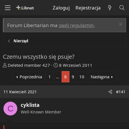
Zaloguj
Rejestracja
Forum Libertarian ma
swój regulamin
.
Nierząd
Czemu wszystko się psuje?
T
R
Deleted member 427
8 Wrzesień 2011
h
o
Poprzednia
1
…
8
9
10
Następna
r
z
e
p
a
o
11 Kwiecień 2021
#141
d
c
s
z
cyklista
C
t
ę
Well-Known Member
a
t
r
y
t