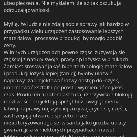
ubezpieczenia. Nie myślałem, że aż tak oszukują
odrzucając wnioski.
Myślę, że ludzie nie zdają sobie sprawy jak bardzo w
przypadku wielu urządzeń zastosowanie lepszych
materiałów i procesów produkcji by mogło podbić
ceny.
W innych urządzeniach pewne części zużywają się
częściej z natury swojej pracy np łożyska w pralkach.
Zamiast stosować jakąś hipertechnologię materiałów
i produkcji łożysk lepiej (taniej) byłoby ułatwić
naprawy: zaprojektować łatwy dostęp do łożysk,
unormować kształt i po prostu wymieniać co jakiś
czas. Producenci natomiast tutaj rzeczywiście blokują
możliwości: projektują sprzęt bez uwzględnienia
łatwej naprawy najszybciej zużywających się części,
zastrzegają otwarcie sprzętu przez
nieautoryzowanego serwisanta jako groźba utraty
gwarancji, a w niektórych przypadkach nawet
lobbują za karaniem osób, które ingerują w sprzęt