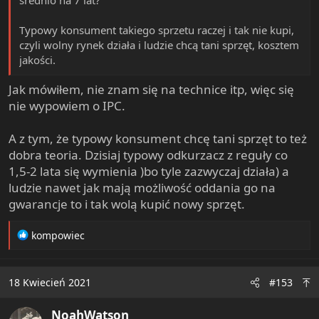
Typowy konsument takiego sprzetu raczej i tak nie kupi,
czyli wolny rynek działa i ludzie chcą tani sprzęt, kosztem
jakości.
Jak mówiłem, nie znam się na technice itp, więc się
nie wypowiem o IPC.
A z tym, że typowy konsument chcę tani sprzęt to też
dobra teoria. Dzisiaj typowy odkurzacz z reguły co
1,5-2 lata się wymienia )bo tyle zazwyczaj działa) a
ludzie nawet jak mają możliwość oddania go na
gwarancje to i tak wolą kupić nowy sprzęt.
R
kompowiec
e
a
c
18 Kwiecień 2021
#153
t
i
NoahWatson
o