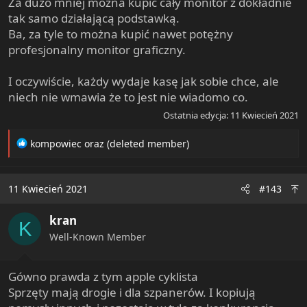
Za dużo mniej można kupić cały monitor z dokładnie
tak samo działającą podstawką.
Ba, za tyle to można kupić nawet potężny
profesjonalny monitor graficzny.
I oczywiście, każdy wydaje kasę jak sobie chce, ale
niech nie wmawia że to jest nie wiadomo co.
Ostatnia edycja:
11 Kwiecień 2021
R
kompowiec
oraz
(deleted member)
e
a
c
11 Kwiecień 2021
#143
t
i
kran
o
K
n
Well-Known Member
s
:
Gówno prawda z tym apple cyklista
Sprzęty mają drogie i dla szpanerów. I kopiują