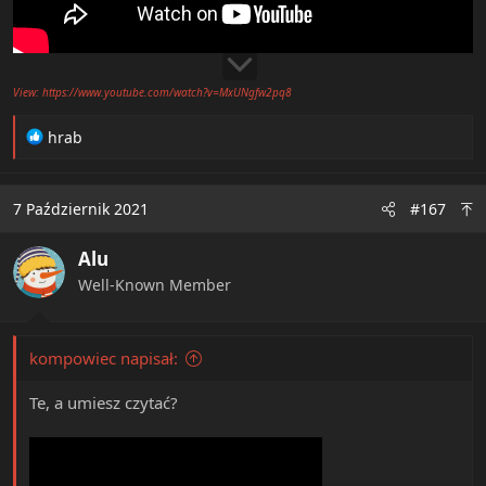
View: https://www.youtube.com/watch?v=MxUNgfw2pq8
R
hrab
e
a
c
7 Październik 2021
#167
t
i
Alu
o
n
Well-Known Member
s
:
kompowiec napisał:
Te, a umiesz czytać?