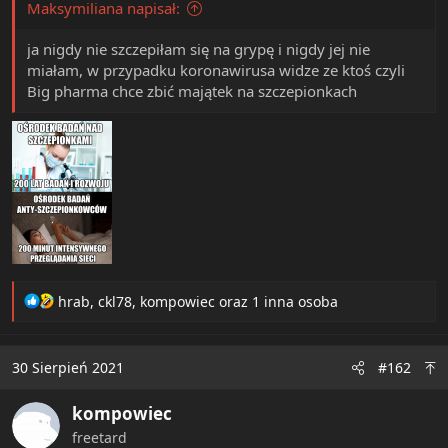
Maksymiliana napisał:
e
r
ja nigdy nie szczepiłam się na grypę i nigdy jej nie
miałam, w przypadku koronawirusa widze ze ktoś czyli
Big pharma chce zbić majątek na szczepionkach
R
hrab
,
ckl78
,
kompowiec
oraz 1 inna osoba
e
a
c
30 Sierpień 2021
#162
t
i
kompowiec
o
n
freetard