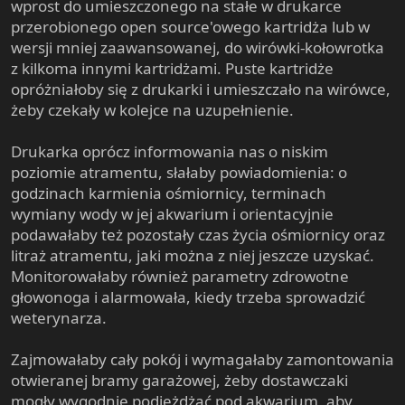
wprost do umieszczonego na stałe w drukarce
przerobionego open source'owego kartridża lub w
wersji mniej zaawansowanej, do wirówki-kołowrotka
z kilkoma innymi kartridżami. Puste kartridże
opróżniałoby się z drukarki i umieszczało na wirówce,
żeby czekały w kolejce na uzupełnienie.
Drukarka oprócz informowania nas o niskim
poziomie atramentu, słałaby powiadomienia: o
godzinach karmienia ośmiornicy, terminach
wymiany wody w jej akwarium i orientacyjnie
podawałaby też pozostały czas życia ośmiornicy oraz
litraż atramentu, jaki można z niej jeszcze uzyskać.
Monitorowałaby również parametry zdrowotne
głowonoga i alarmowała, kiedy trzeba sprowadzić
weterynarza.
Zajmowałaby cały pokój i wymagałaby zamontowania
otwieranej bramy garażowej, żeby dostawczaki
mogły wygodnie podjeżdżać pod akwarium, aby