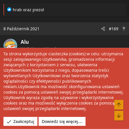
R
hrab
oraz
piezol
e
a
c
8 Październik 2021
#169
t
i
Alu
o
n
Well-Known Member
s
Ta strona wykorzystuje ciasteczka (cookies) w celu: utrzymania
:
sesji zalogowanego Użytkownika, gromadzenia informacji
związanych z korzystaniem z serwisu, ułatwienia
To, że producent sobie opatentował jakiś
Użytkownikom korzystania z niego, dopasowania treści
charakterystyczny element konstrukcji cartridża,
wyświetlanych Użytkownikowi oraz tworzenia statystyk
żeby się bronić przed firmami oferującymi
oglądalności czy efektywności publikowanych
zamienniki, nie oznacza, że nie można zbudować
reklam.Użytkownik ma możliwość skonfigurowania ustawień
libre drukarki. Konkurencji jakoś się udaje zbudować
cookies za pomocą ustawień swojej przeglądarki internetowej.
Użytkownik wyraża zgodę na używanie i wykorzystywanie
własne.
cookies oraz ma możliwość wyłączenia cookies za pomocą
ustawień swojej przeglądarki internetowej.
8 Październik 2021
#170
Zaakceptuj
Dowiedz się więcej.…
kompowiec