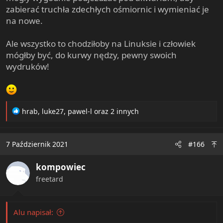
zabierać truchła zdechłych ośmiornic i wymieniać je
na nowe.
Ale wszystko to chodziłoby na Linuksie i człowiek
mógłby być, do kurwy nędzy, pewny swoich
wydruków!
R
hrab
,
luke27
,
pawel-l
oraz 2 innych
e
a
c
7 Październik 2021
#166
t
i
kompowiec
o
n
freetard
s
:
Alu napisał: