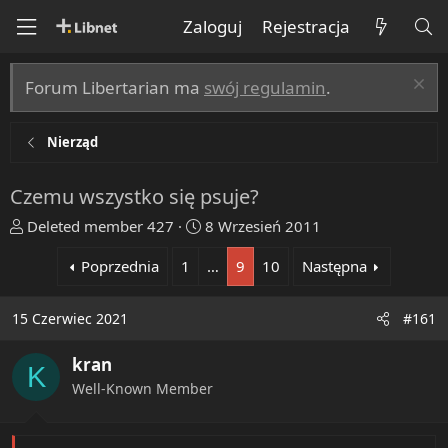
Zaloguj
Rejestracja
Forum Libertarian ma
swój regulamin
.
Nierząd
Czemu wszystko się psuje?
T
R
Deleted member 427
8 Wrzesień 2011
h
o
Poprzednia
1
…
9
10
Następna
r
z
e
p
a
o
15 Czerwiec 2021
#161
d
c
s
z
kran
K
t
ę
Well-Known Member
a
t
r
y
t