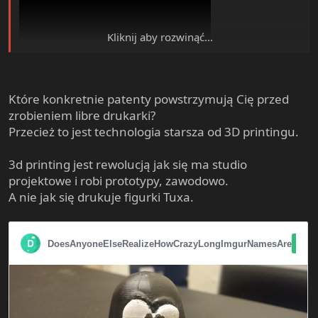
Kliknij aby rozwinąć...
Które konkretnie patenty powstrzymują Cię przed
View: https://www.youtube.com/watch?v=MxUNgfw2pq8
zrobieniem libre drukarki?
Przecież to jest technologia starsza od 3D printingu.
3d printing jest rewolucją jak się ma studio
projektowe i robi prototypy, zawodowo.
A nie jak się drukuje figurki Tuxa.