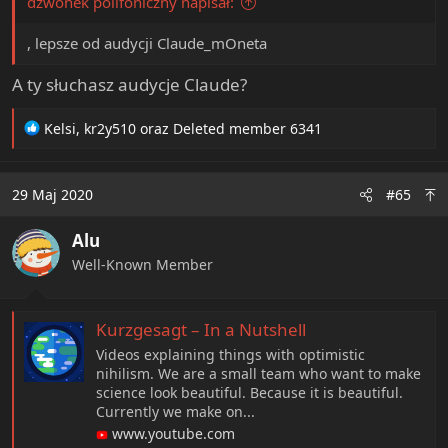
dzwonek polifoniczny napisał:
, lepsze od audycji Claude_mOneta
A ty słuchasz audycje Claude?
R
Kelsi
,
kr2y510
oraz
Deleted member 6341
e
a
c
29 Maj 2020
#65
t
i
Alu
o
n
Well-Known Member
s
:
Kurzgesagt – In a Nutshell
Videos explaining things with optimistic
nihilism. We are a small team who want to make
science look beautiful. Because it is beautiful.
Currently we make on...
www.youtube.com