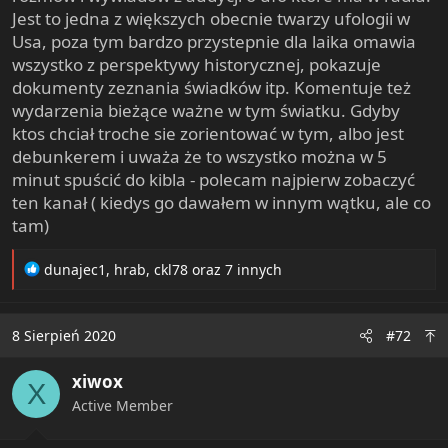
Jest to jedna z większych obecnie twarzy ufologii w
Usa, poza tym bardzo przystepnie dla laika omawia
wszystko z perspektywy historycznej, pokazuje
dokumenty zeznania świadków itp. Komentuje też
wydarzenia bieżące ważne w tym światku. Gdyby
ktos chciał troche sie zorientować w tym, albo jest
debunkerem i uważa że to wszystko można w 5
minut spuścić do kibla - polecam najpierw zobaczyć
ten kanał ( kiedys go dawałem w innym wątku, ale co
tam)
R
dunajec1
,
hrab
,
ckl78
oraz 7 innych
e
a
c
8 Sierpień 2020
#72
t
i
xiwox
o
X
n
Active Member
s
: