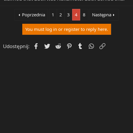
Poprzednia
1
2
3
4
8
Następna
You must log in or register to reply here.
Facebook
Twitter
Reddit
Pinterest
Tumblr
WhatsApp
Umieść Lin
Udostępnij: