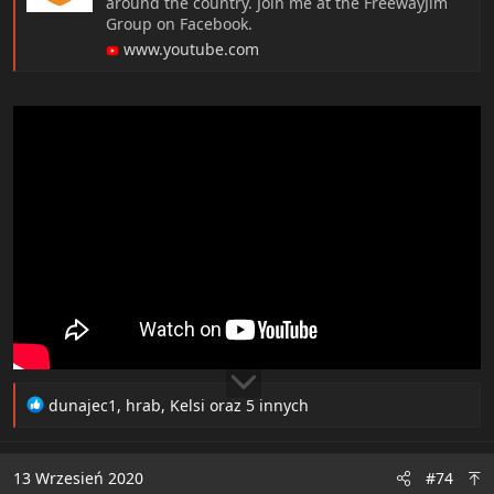
around the country. Join me at the FreewayJim
Group on Facebook.
www.youtube.com
R
dunajec1
,
hrab
,
Kelsi
oraz 5 innych
e
a
c
13 Wrzesień 2020
#74
t