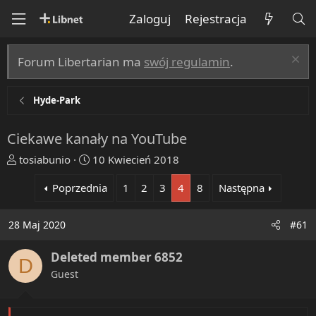
Zaloguj
Rejestracja
Forum Libertarian ma
swój regulamin
.
Hyde-Park
Ciekawe kanały na YouTube
T
R
tosiabunio
10 Kwiecień 2018
h
o
Poprzednia
1
2
3
4
8
Następna
r
z
e
p
a
o
28 Maj 2020
#61
d
c
s
z
Deleted member 6852
D
t
ę
Guest
a
t
r
y
t