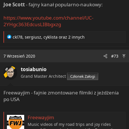
Joe Scott
- fajny kanał popularno-naukowy:
https://www.youtube.com/channel/UC-
2YHgc363EdcusLIBbgxzg
R
ckl78
,
sergiusz
,
cyklista
oraz 2 innych
e
a
c
7 Wrzesień 2020
#73
t
i
tosiabunio
o
OP
n
Grand Master Architect
Członek Załogi
s
:
Freewayjim - fajnie zmontowane filmiki z jeżdżenia
po USA
Freewayjim
Music videos of my road trips and joy rides