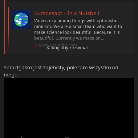
Kurzgesagt – In a Nutshell
Videos explaining things with optimistic
nihilism. We are a small team who want to
make science look beautiful. Because it is
beautiful. Currently we make on...
www.youtube.com
Kliknij aby rozwinąć...
Kurzgesagt - krótkie filmiki na różne tematy
Smartgasm jest zajebisty, polecam wszystko od
niego.
lengthyounarther
Just trying to understand the world one
irreducible reality at a time.
www.youtube.com
lengthyounarther - ten młody akap nagrywa różne filmiki
(jego konikiem są publiczne prysznice i odbudowa
napletka ale porusza też inne tematy
)