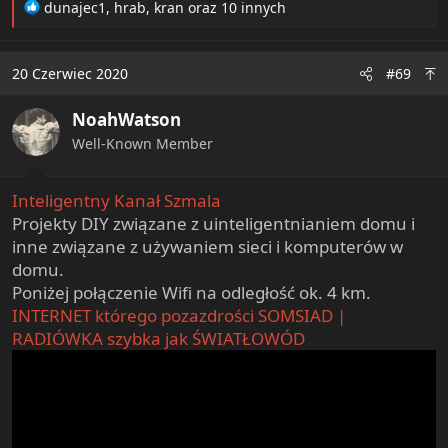
R
dunajec1
,
hrab
,
kran
oraz 10 innych
e
a
c
20 Czerwiec 2020
#69
t
i
NoahWatson
o
n
Well-Known Member
s
:
Inteligentny Kanał Szmala
Projekty DIY związane z uinteligentnianiem domu i
inne związane z używaniem sieci i komputerów w
domu.
Poniżej połączenie Wifi na odległość ok. 4 km.
INTERNET którego pozazdrości SOMSIAD |
RADIÓWKA szybka jak ŚWIATŁOWÓD