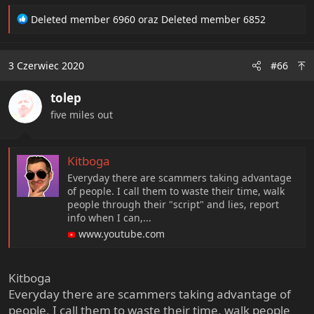
R
Deleted member 6960
oraz
Deleted member 6852
e
a
c
3 Czerwiec 2020
#66
t
i
tolep
o
n
five miles out
s
:
Kitboga
Everyday there are scammers taking advantage
of people. I call them to waste their time, walk
people through their "script" and lies, report
info when I can,...
www.youtube.com
Kitboga
Everyday there are scammers taking advantage of
people. I call them to waste their time, walk people