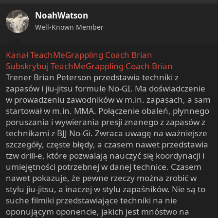
i
NoahWatson
o
n
Well-Known Member
s
:
Kanał TeachMeGrappling Coach Brian
Subskrybuj TeachMeGrappling Coach Brian
Trener Brian Peterson przedstawia techniki z
zapasów i jiu-jitsu formule No-GI. Ma doświadczenie
w prowadzeniu zawodników w m.in. zapasach, a sam
startował w m.in. MMA. Połączenie obaleń, płynnego
poruszania i wywierania presji znanego z zapasów z
technikami z BJJ No-Gi. Zwraca uwagę na ważniejsze
szczegóły, częste błędy, a czasem nawet przedstawia
tzw drill-e, które pozwalają nauczyć się koordynacji i
umiejętności potrzebnej w danej technice. Czasem
nawet pokazuje, że pewne rzeczy można zrobić w
stylu jiu-jitsu, a inaczej w stylu zapaśników. Nie są to
suche filmiki przedstawiające techniki na nie
oponującym oponencie, jakich jest mnóstwo na