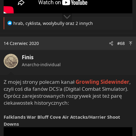
Einzelgänger
Einzelgänger is a philosophical entertainer.
www.youtube.com
R
hrab
,
cyklista
,
woolybully
oraz 2 innych
Einzelgänger - różne filmiki przystępne o filozofii,
e
samodoskonaleniu, stocizyzmie i nie tylko
a
c
14 Czerwiec 2020
#68
t
Smartgasm
i
Finis
o
Po prostu dziele się na tym kanale skromną
n
wiedzą. Trochę więcej informacji o autorze
Anarcho-individual
s
kanału jest tu: (w komentarzach i opisie są
:
timecody częstych pytań): h...
Z mojej strony polecam kanał
Growling Sidewinder
,
www.youtube.com
czyli coś dla fanów DCS'a (Digital Combat Simulator).
Smartgasm - Rosjanin albo Ukrainiec (nie wiem) uczący
Oprócz zarejestrowanych rozgrywek jest też parę
się polskiego robi filmiki na różne naukowe tematy
ciekawostek historycznych:
Falklands War Bluff Cove Air Attacks/Harrier Shoot
CaspianReport
Downs
We try to make sense of our world by cutting
through the noise and analyzing