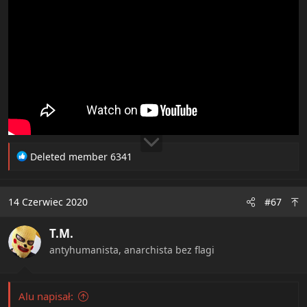
R
Deleted member 6341
e
a
c
14 Czerwiec 2020
#67
t
i
T.M.
o
n
antyhumanista, anarchista bez flagi
s
:
Alu napisał: