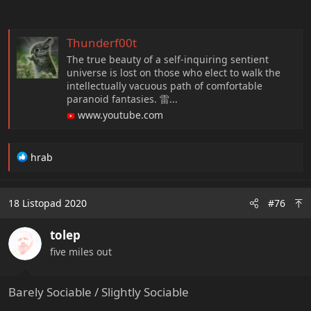
Thunderf00t
The true beauty of a self-inquiring sentient
universe is lost on those who elect to walk the
intellectually vacuous path of comfortable
paranoid fantasies. 雷...
www.youtube.com
R
hrab
e
a
c
18 Listopad 2020
#76
t
i
tolep
o
n
five miles out
s
:
Barely Sociable / Slightly Sociable