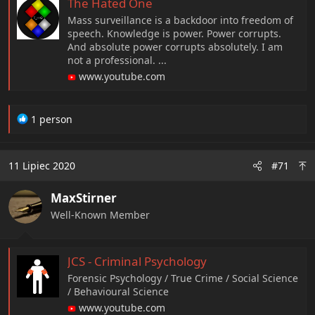
The Hated One
Mass surveillance is a backdoor into freedom of
speech. Knowledge is power. Power corrupts.
And absolute power corrupts absolutely. I am
not a professional. ...
www.youtube.com
R
1 person
e
a
c
11 Lipiec 2020
#71
t
i
MaxStirner
o
n
Well-Known Member
s
:
JCS - Criminal Psychology
Forensic Psychology / True Crime / Social Science
/ Behavioural Science
www.youtube.com