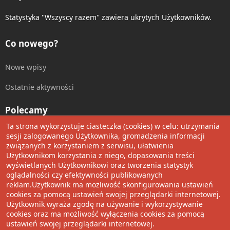
Statystyka ''Wszyscy razem'' zawiera ukrytych Użytkowników.
Co nowego?
Nowe wpisy
Ostatnie aktywności
Polecamy
Ta strona wykorzystuje ciasteczka (cookies) w celu: utrzymania
Wolnościowe cytaty
sesji zalogowanego Użytkownika, gromadzenia informacji
związanych z korzystaniem z serwisu, ułatwienia
Użytkownikom korzystania z niego, dopasowania treści
Udostępnij
wyświetlanych Użytkownikowi oraz tworzenia statystyk
oglądalności czy efektywności publikowanych
Facebook
Twitter
Reddit
Pinterest
Tumblr
WhatsApp
Umieść Link
reklam.Użytkownik ma możliwość skonfigurowania ustawień
cookies za pomocą ustawień swojej przeglądarki internetowej.
Użytkownik wyraża zgodę na używanie i wykorzystywanie
cookies oraz ma możliwość wyłączenia cookies za pomocą
®
Community platform by XenForo
© 2010-2022 XenForo Ltd.
ustawień swojej przeglądarki internetowej.