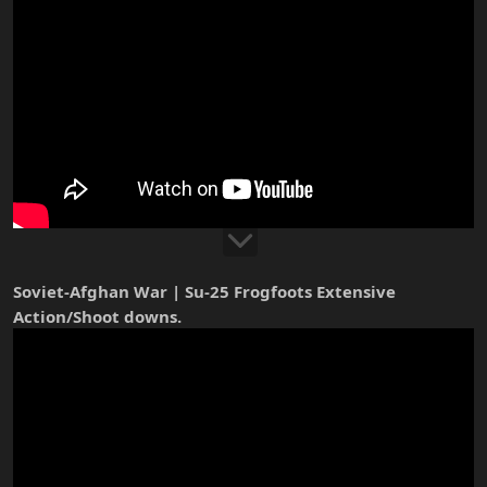
geopolitical trends.
www.youtube.com
CaspianReport - super filmiki o geopolityce
Soviet-Afghan War | Su-25 Frogfoots Extensive
Action/Shoot downs.