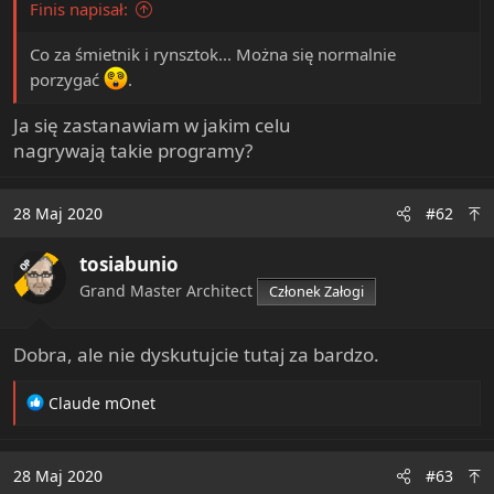
Finis napisał:
e
r
Co za śmietnik i rynsztok... Można się normalnie
porzygać
.
Ja się zastanawiam w jakim celu
nagrywają takie programy?
28 Maj 2020
#62
tosiabunio
OP
Grand Master Architect
Członek Załogi
Dobra, ale nie dyskutujcie tutaj za bardzo.
R
Claude mOnet
e
a
c
28 Maj 2020
#63
t