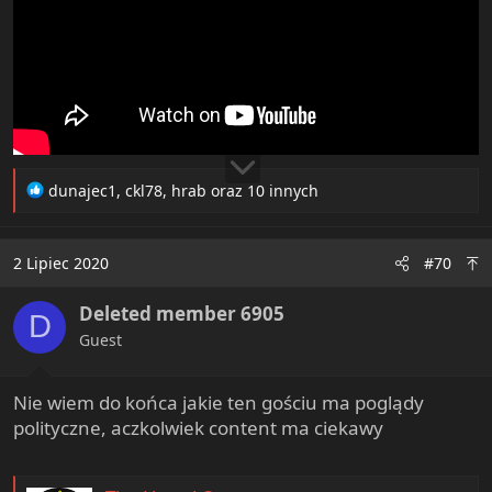
R
dunajec1
,
ckl78
,
hrab
oraz 10 innych
e
a
c
2 Lipiec 2020
#70
t
i
Deleted member 6905
o
D
n
Guest
s
:
Nie wiem do końca jakie ten gościu ma poglądy
polityczne, aczkolwiek content ma ciekawy