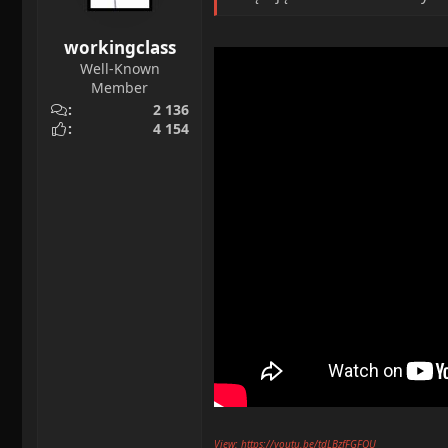
workingclass
Well-Known
Member
2 136
4 154
View: https://youtu.be/tdLBzfFGFQU