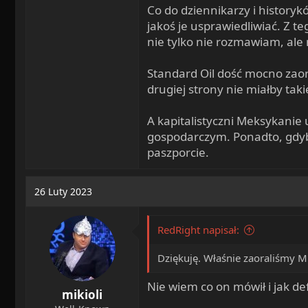
Co do dziennikarzy i historyk
jakoś je usprawiedliwiać. Z t
nie tylko nie rozmawiam, al
Standard Oil dość mocno zaor
drugiej strony nie miałby ta
A kapitalistyczni Meksykanie 
gospodarczym. Ponadto, gdyb
paszporcie.
26 Luty 2023
RedRight napisał:
Dziękuję. Właśnie zaoraliśmy Mi
Nie wiem co on mówił i jak d
mikioli