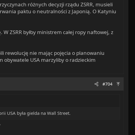
przyczynach różnych decyzji rządu ZSRR, musieli
erwania paktu o neutralności z Japonią. O Katyniu
. W ZSRR byłby ministrem całej ropy naftowej, z
ili rewolucję nie mając pojęcia o planowaniu
m obywatele USA marzyliby o radzieckim
#704
ii USA była gielda na Wall Street.
?