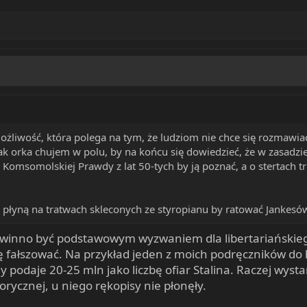
możliwość, która polega na tym, że ludziom nie chce się rozmawia
jak orka chujem w polu, by na końcu się dowiedzieć, że w zasadzie 
Komsomolskiej Prawdy z lat 50-tych by ją poznać, a o stertach t
 płyną na tratwach skleconych ze styropianu by ratować Jankes
inno być podstawowym wyzwaniem dla libertariańskiego k
ię fałszować. Na przykład jeden z moich podręczników do hi
y podaje 20-25 mln jako liczbę ofiar Stalina. Raczej wys
torycznej, u niego rękopisy nie płonęły.