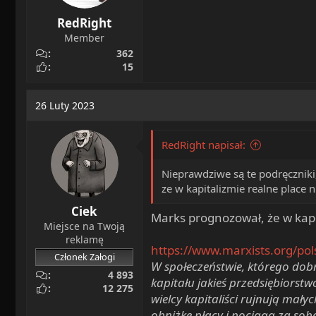
RedRight
Member
362
15
26 Luty 2023
RedRight napisał:
Nieprawdziwe są te podręczniki,
ze w kapitalizmie realne place 
Ciek
Marks prognozował, że w kapi
Miejsce na Twoją
reklamę
https://www.marxists.org/po
Członek Załogi
W społeczeństwie, którego dob
4 893
kapitału jakieś przedsiębiorst
12 275
wielcy kapitaliści rujnują mał
obniżkę płacy i pociąga za sobą 