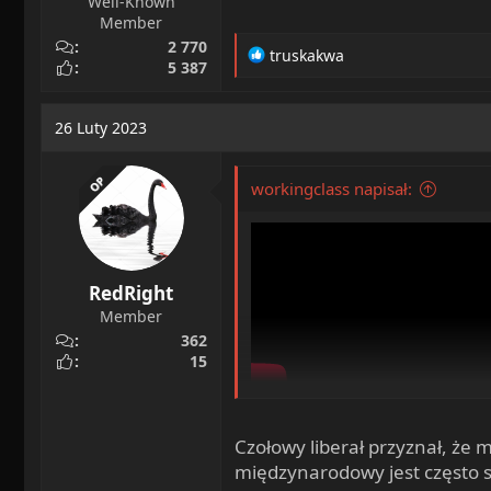
Well-Known
Member
2 770
R
truskakwa
5 387
e
a
c
26 Luty 2023
t
i
o
OP
workingclass napisał:
n
s
:
RedRight
Member
362
15
View: https://youtu.be/tdLBzfFGFQU
Czołowy liberał przyznał, że
międzynarodowy jest często s