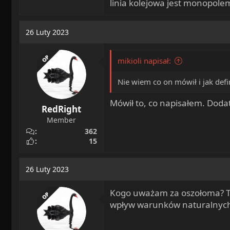
linia kolejowa jest monopol
26 Luty 2023
OP
mikioli napisał:
Nie wiem co on mówił i jak def
Mówił to, co napisałem. Dodat
RedRight
Member
362
15
26 Luty 2023
Kogo uważam za oszołoma? Te
OP
wpływ warunków naturalnych i