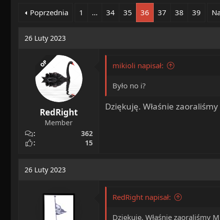
a
o
Poprzednia
1
…
34
35
36
37
38
39
Na
d
c
s
z
26 Luty 2023
t
ę
a
t
r
y
OP
mikioli napisał:
t
e
Było no i?
r
Dziękuję. Właśnie zaoraliśmy 
RedRight
Member
362
15
26 Luty 2023
RedRight napisał:
Dziękuję. Właśnie zaoraliśmy Mi