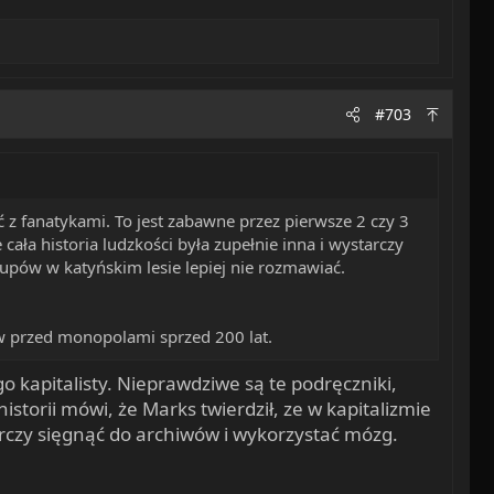
#703
ć z fanatykami. To jest zabawne przez pierwsze 2 czy 3
cała historia ludzkości była zupełnie inna i wystarczy
rupów w katyńskim lesie lepiej nie rozmawiać.
ów przed monopolami sprzed 200 lat.
apitalisty. Nieprawdziwe są te podręczniki,
storii mówi, że Marks twierdził, ze w kapitalizmie
tarczy sięgnąć do archiwów i wykorzystać mózg.