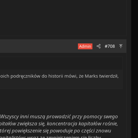
#708
Admin
moich podręczników do historii mówi, że Marks twierdził,
u. Wszyscy inni muszą prowadzić przy pomocy swego
tałów zwiększa się, koncentracja kapitałów rośnie,
której powiększenie się powoduje po części znowu
apitalistów; wraz ze zmniejszeniem się liczby