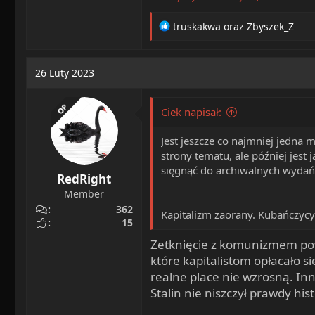
R
truskakwa
oraz
Zbyszek_Z
e
a
c
26 Luty 2023
t
i
o
OP
Ciek napisał:
n
s
Jest jeszcze co najmniej jedna 
:
strony tematu, ale później jest 
sięgnąć do archiwalnych wydań 
RedRight
Member
362
Kapitalizm zaorany. Kubańczycy
15
Zetknięcie z komunizmem pow
które kapitalistom opłacało s
realne place nie wzrosną. Inn
Stalin nie niszczył prawdy his