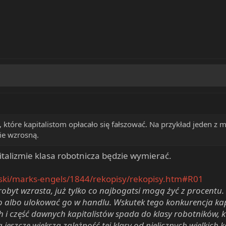
 które kapitalistom opłacało się fałszować. Na przykład jeden z 
nie wzrosną.
talizmie klasa robotnicza będzie wymierać.
lski/marks-engels/1844/rekopisy/rekopisy.htm#R01
robyt wzrasta, już tylko co najbogatsi mogą żyć z procent
wo albo ulokować go w handlu. Wskutek tego konkurencja kapi
ych i część dawnych kapitalistów spada do klasy robotników, 
jeszcze większą zależność tej klasy od nielicznych wielkich k