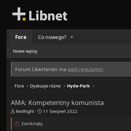
Fora
Co nowego?
Nowe wpisy
Forum Libertarian ma
swój regulamin
.
Fora
Dyskusje różne
Hyde-Park
AMA: Kompetentny komunista
T
R
RedRight
11 Sierpień 2022
h
o
r
z
Zamknięty.
e
p