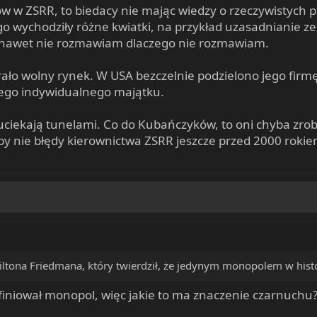
ów w ZSRR, to biedacy nie mając wiedzy o rzeczywistych 
ego wychodziły różne kwiatki, na przykład uzasadnianie z
e nawet nie rozmawiam dlaczego nie rozmawiam.
ało wolny rynek. W USA bezczelnie podzielono jego firmę
kiego indywidualnego majątku.
uciekają tunelami. Co do Kubańczyków, to oni chyba zrob
y nie błędy kierownictwa ZSRR jeszcze przed 2000 rokie
ltona Friedmana, który twierdził, że jedynym monopolem w histor
efiniował monopol, więc jakie to ma znaczenie czarnuchu