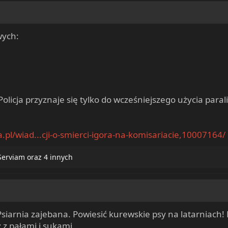
wych:
Policja przyznaje się tylko do wcześniejszego użycia para
pl/wiad...cji-o-smierci-igora-na-komisariacie,10007164/
Serviam
oraz 4 innych
. Psiarnia zajebana. Powiesić kurewskie psy na latarniach!
 z pałami i sukami.