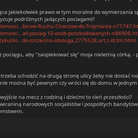
jąca jakiekolwiek prawo w tym moralne do wymierzania s
oryzuje podróżnych jadących pociagami?
adomosci...bicow-Ruchu-Chorzow-do-Trojmiasta-n71747.h
adomosci...ali-pociag-10-osob-poszkodowanych-n86908.h
ykul/ki...do-szczecina-obsluga,2775528,art,t,id,tm.html
pociągu, aby "zaopiekować się" moja nieletnią córką. -
ą trzeba schodzić na drugą stronę ulicy żeby nie dostać
ą nie można być pewnym czy wróci się do domu w jednym k
wyjście na mecz z rodziną i dziećmi to cień przeszłości?
zbieraniną narodowych socjalistów i pospolitych bandytów
otomstwem.