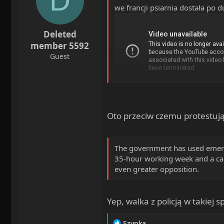
D
s
we francji psiarnia dostała po d
:
Deleted
member 5592
Guest
w sumie ucierpiał tylko samochó
Oto przeciw czemu protestują
The government has used emerge
35-hour working week and a cap
even greater opposition.
Yep, walka z policją w takiej 
R
Szynka