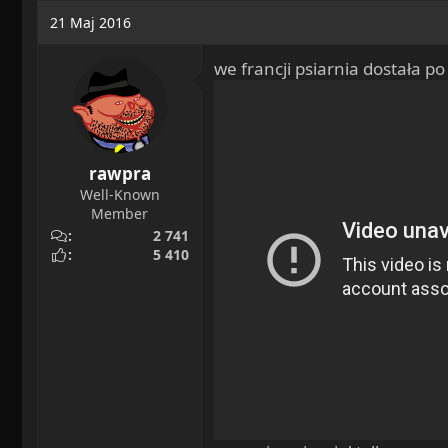
c
21 Maj 2016
t
i
we francji psiarnia dostała po
o
n
s
:
rawpra
Well-Known
Member
2 741
5 410