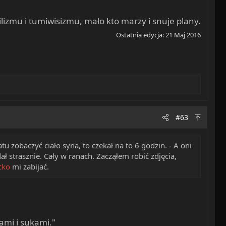
ilizmu i tumiwisizmu, mało kto marzy i snuje plany.
Ostatnia edycja:
21 Maj 2016
#63
u zobaczyć ciało syna, to czekał na to 6 godzin. - A oni
ał strasznie. Cały w ranach. Zacząłem robić zdjęcia,
cko
mi zabijać.
ami i sukami."