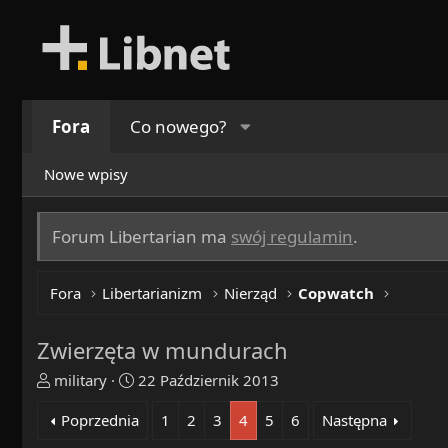
Fora
Co nowego?
Nowe wpisy
Forum Libertarian ma
swój regulamin
.
Fora
Libertarianizm
Nierząd
Copwatch
Zwierzęta w mundurach
T
R
military
22 Październik 2013
h
o
Poprzednia
1
2
3
4
5
6
Następna
r
z
e
p