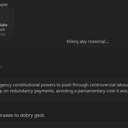
upie
Kliknij aby rozwinąć...
d no ale liczy się gest xD
:
ncy constitutional powers to push through controversial labou
 on redundancy payments, avoiding a parliamentary vote it would
sprawie to dobry gest.