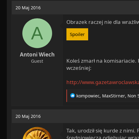
a
o
20 Maj 2016
d
c
s
z
Obrazek raczej nie dla wrażli
t
ę
A
a
t
Spoiler
r
y
t
e
Antoni Wiech
r
Koleś zmarł na komisariacie. 
Guest
wcześniej:
http://www.gazetawroclawska.
R
kompowiec
,
MaxStirner
,
Non 
e
a
c
20 Maj 2016
t
i
Tak, urodził się kurde z nimi
o
n
średniowiecza odjebując wraz