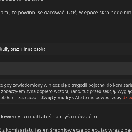
nami, to powinni se darować. Dziś, w epoce skrajnego nih
bully
oraz 1 inna osoba
że gdy zawiadomiony w niedzielę o tragedii pojechał do komisariat
 i zobaczyłem syna dopiero wczoraj rano, tuż przed sekcją. Wygląd
zrobiłem - zaznacza. -
Święty nie był
. Ale to nie powód, żeby
dzie
 dowiemy co miał tatuś na myśli mówiąć to.
 z komisariatu jesień średniowiecza odjebując wraz z pał