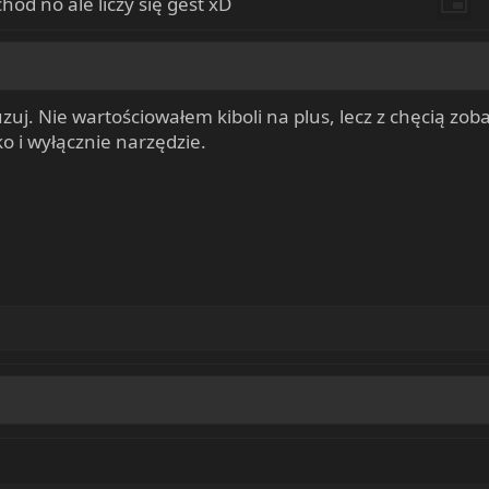
hód no ale liczy się gest xD
uzuj. Nie wartościowałem kiboli na plus, lecz z chęcią zobac
o i wyłącznie narzędzie.