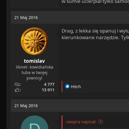
w sumie ucierpiał tylko samoc
21 Maj 2016
Drag, z lekka się opanuj i wyl
kierunkowane narzędzie. Tylk
tomislav
libnet- kowidiańska
tuba w twojej
piwnicy!
4 777
R
Hitch
13 011
e
a
c
21 Maj 2016
t
i
o
rawpra napisał:
n