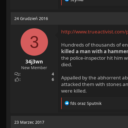
e
a
c
24 Grudzień 2016
t
i
http://www.trueactivist.com/p
o
3
n
s
Hundreds of thousands of enra
:
killed a man with a hammer
the police-inspector hit him w
34j3wn
died.
New Member
4
Appalled by the abhorrent ab
6
attacked them with stones and
were killed.
R
fds
oraz
Sputnik
e
a
c
23 Marzec 2017
t