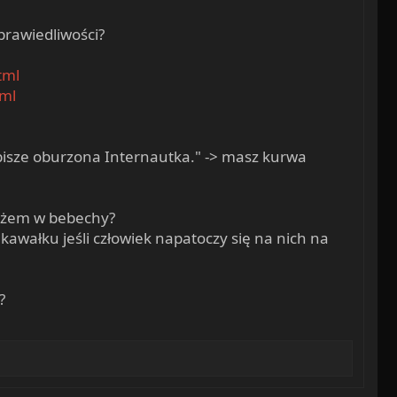
prawiedliwości?
tml
tml
 pisze oburzona Internautka." -> masz kurwa
 nożem w bebechy?
awałku jeśli człowiek napatoczy się na nich na
?