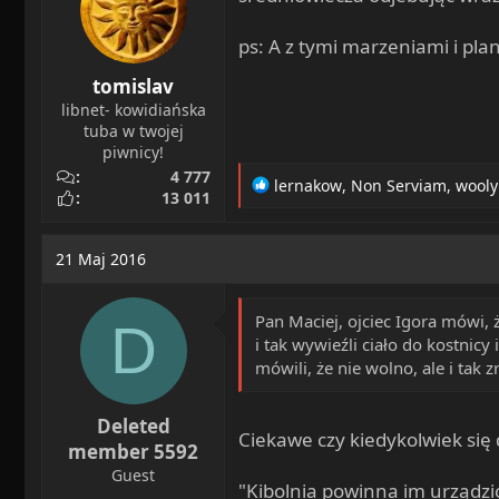
s
:
ps: A z tymi marzeniami i pla
tomislav
libnet- kowidiańska
tuba w twojej
piwnicy!
4 777
R
lernakow
,
Non Serviam
,
wooly
13 011
e
a
c
21 Maj 2016
t
i
o
Pan Maciej, ojciec Igora mówi, 
D
n
i tak wywieźli ciało do kostnicy
s
mówili, że nie wolno, ale i tak 
:
Deleted
Ciekawe czy kiedykolwiek się
member 5592
Guest
"Kibolnia powinna im urządzić