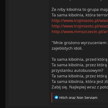
Że niby kibolnia to grupa ma
Ta sama kibolnia, która terr
http://www.trojmiasto.pl/wi
http://www.trojmiasto.pl/wi
http://www.mmszczecin.pl/art
"Mnie grożono wyrzuceniem z 
zajebistych idoli.
Ta sama kibolnia, przed któr
Ta sama kibolnia, przez któr
przystanku autobusowym?
Ta sama kibolnia, przez którą 
Ta sama kibolnia, która jest 
Zabij się. Najlepiej wraz z p
R
Hitch
oraz
Non Serviam
e
a