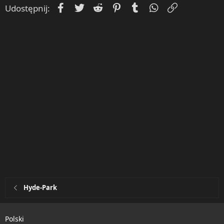
Facebook
Twitter
Reddit
Pinterest
Tumblr
WhatsApp
Umieść Lin
Udostępnij:
:
Hyde-Park
Polski