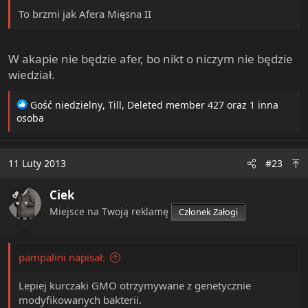
To brzmi jak Afera Mięsna II
W akapie nie będzie afer, bo nikt o niczym nie będzie
wiedział.
R
Gość niedzielny
,
Till
,
Deleted member 427
oraz 1 inna
e
osoba
a
c
t
11 Luty 2013
#23
i
o
Ciek
n
OP
s
Miejsce na Twoją reklamę
Członek Załogi
:
pampalini napisał:
Lepiej kurczaki GMO otrzymywane z genetycznie
modyfikowanych bakterii.