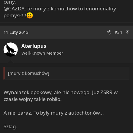
ceny.
@GAZDA: te mury z komuchów to fenomenalny
pomysł!!!!
11 Luty 2013
#34
Aterlupus
Well-Known Member
[mury z komuchów]
Wynalazek epokowy, ale nic nowego. Już ZSRR w
czasie wojny takie robiło.
A nie, zaraz. To były mury z autochtonów...
Szlag.