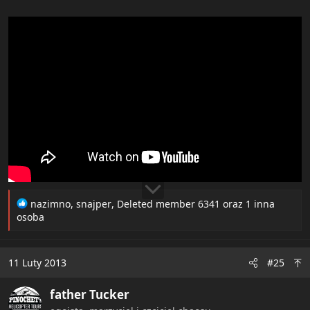
R
nazimno
,
snajper
,
Deleted member 6341
oraz 1 inna
e
osoba
a
c
t
11 Luty 2013
#25
i
o
father Tucker
n
s