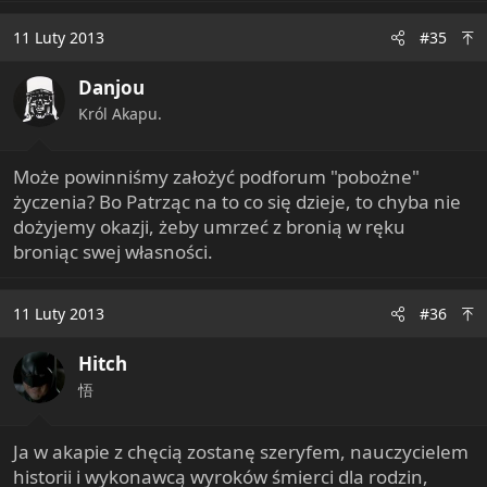
11 Luty 2013
#35
Danjou
Król Akapu.
Może powinniśmy założyć podforum "pobożne"
życzenia? Bo Patrząc na to co się dzieje, to chyba nie
dożyjemy okazji, żeby umrzeć z bronią w ręku
broniąc swej własności.
11 Luty 2013
#36
Hitch
悟
Ja w akapie z chęcią zostanę szeryfem, nauczycielem
historii i wykonawcą wyroków śmierci dla rodzin,