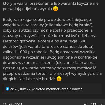
którym wiara, przekonania lub warunki fizyczne nie
pozwalają odjebać zwyrola
Będę zastrzegał sobie prawo do wcześniejszego
wglądu w akta sprawy (o ile takowe będą istnieć),
coby sprawdzić, czy nic nie zostało przeoczone, a
skazany rzeczywiście może lub musi być odjebany.
Płatność gotówką, złotem albo amunicją. 500
dolarów (jeśli waluta ta wróci do standardu złota)
zaliczki, 1000 po robocie. Będę dostarczał wszelkie
uzgodnione wcześniej i uwzględnione w kontrakcie
dowody wykonania zlecenia (okazanie ścierwa na
życzenie), a w razie potrzeby dopuszczę możliwość
przeprowadzenia tortur - ale niezbyt wymyślnych, ani
długich. Nie lubię się brudzić
R
ckl78
,
luke27
,
(deleted member)
oraz 2 innych
e
a
c
11 Luty 2013
#37