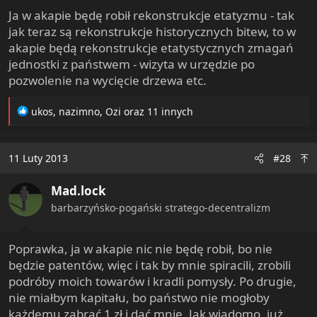
Ja w akapie będę robił rekonstrukcje etatyzmu - tak
jak teraz są rekonstrukcje historycznych bitew, to w
akapie będą rekonstrukcje etatystycznych zmagań
jednostki z państwem - wizyta w urzędzie po
pozwolenie na wycięcie drzewa etc.
R
ukos
,
nazimno
,
Ozi
oraz 11 innych
e
a
c
11 Luty 2013
#28
t
i
Mad.lock
o
n
barbarzyńsko-pogański stratego-decentralizm
s
:
Poprawka, ja w akapie nic nie będę robił, bo nie
będzie patentów, więc i tak by mnie spiracili, zrobili
podróby moich towarów i kradli pomysły. Po drugie,
nie miałbym kapitału, bo państwo nie mogłoby
każdemu zabrać 1 zł i dać mnie. Jak wiadomo, już