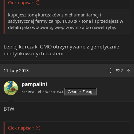
Ciek napisał:
e
r
kupujesz tonę kurczaków z niehumanitarnej i
sadystycznej fermy za np. 1000 zł / tona i sprzedajesz w
detalu jako wołowinę, wieprzowinę albo nawet ryby.
Lepiej kurczaki GMO otrzymywane z genetycznie
modyfikowanych bakterii.
11 Luty 2013
#22
pampalini
krzewiciel słuszności
Członek Załogi
BTW
Ciek napisał: