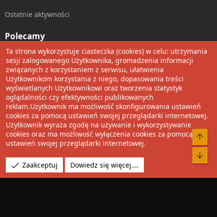
Ostatnie aktywności
Polecamy
Ta strona wykorzystuje ciasteczka (cookies) w celu: utrzymania
Wolnościowe cytaty
sesji zalogowanego Użytkownika, gromadzenia informacji
związanych z korzystaniem z serwisu, ułatwienia
Użytkownikom korzystania z niego, dopasowania treści
Udostępnij
wyświetlanych Użytkownikowi oraz tworzenia statystyk
oglądalności czy efektywności publikowanych
Facebook
Twitter
Reddit
Pinterest
Tumblr
WhatsApp
Umieść Link
reklam.Użytkownik ma możliwość skonfigurowania ustawień
cookies za pomocą ustawień swojej przeglądarki internetowej.
Użytkownik wyraża zgodę na używanie i wykorzystywanie
cookies oraz ma możliwość wyłączenia cookies za pomocą
®
Community platform by XenForo
© 2010-2022 XenForo Ltd.
Do 
ustawień swojej przeglądarki internetowej.
Design by:
Pixel Exit
Bot
Tłumaczenie wykonane przez
XboxForum.pl
. |
Media embeds
Zaakceptuj
Dowiedz się więcej.…
via s9e/MediaSites