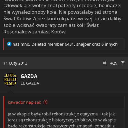
człowiek pierwotny znał patenty i czebole, bo inaczej
nie wynalezionoby koła. Nie powstałaby też strona
Świat Kotów. A bez kontroli państwowej ludzie daliby
sobie wcisnąć kwadraty zamiast kół i Świat
Rosomaków zamiast Kotów.
R
nazimno
,
Deleted member 6431
,
snajper
oraz 6 innych
e
a
c
11 Luty 2013
#29
t
i
GAZDA
o
n
EL GAZDA
s
:
kawador napisał:
Ja w akapie będę robił rekonstrukcje etatyzmu - tak jak
teraz są rekonstrukcje historycznych bitew, to w akapie
będą rekonstrukcje etatystycznych zmagań jednostki z