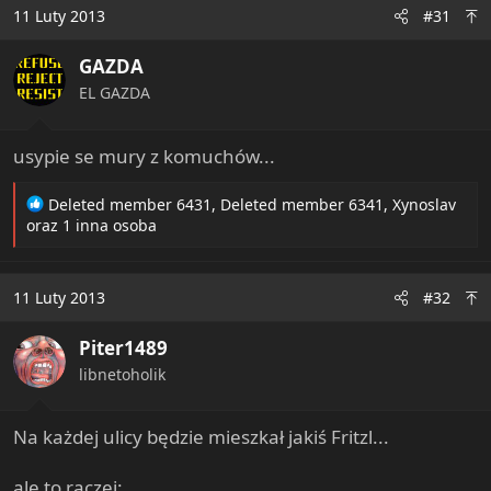
11 Luty 2013
#31
GAZDA
EL GAZDA
usypie se mury z komuchów...
R
Deleted member 6431
,
Deleted member 6341
,
Xynoslav
e
oraz 1 inna osoba
a
c
t
11 Luty 2013
#32
i
o
Piter1489
n
s
libnetoholik
:
Na każdej ulicy będzie mieszkał jakiś Fritzl...
ale to raczej: