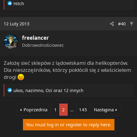
R
Hitch
e
a
c
12 Luty 2013
#40
t
i
freelancer
o
n
Dobrowolnościowiec
s
:
Założę sieć sklepów z lądowiskami dla helikopterów.
Dla nieszczęśników, którzy pokłócili się z właścicielem
drogi
R
ukos
,
nazimno
,
Ozi
oraz 12 innych
e
a
c
Poprzednia
1
2
…
145
Następna
t
i
You must log in or register to reply here.
o
n
s