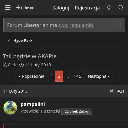
Zaloguj
Rejestracja
Forum Libertarian ma
swój regulamin
.
Hyde-Park
Tak będzie w AKAPie
T
R
Ciek
11 Luty 2013
h
o
Poprzednia
1
2
…
145
Następna
r
z
e
p
a
o
11 Luty 2013
#21
d
c
s
z
pampalini
t
ę
krzewiciel słuszności
Członek Załogi
a
t
r
y
t