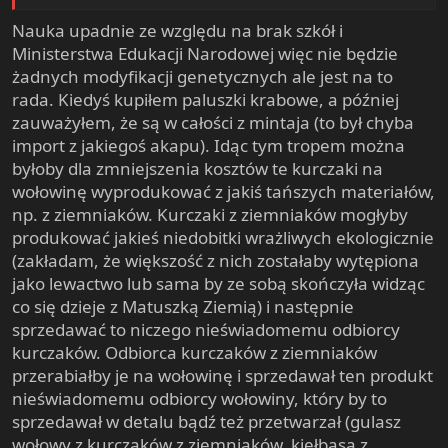
Nauka upadnie ze względu na brak szkół i
Ministerstwa Edukacji Narodowej więc nie będzie
żadnych modyfikacji genetycznych ale jest na to
rada. Kiedyś kupiłem paluszki krabowe, a później
zauważyłem, że są w całości z mintaja (to był chyba
import z jakiegoś akapu). Idąc tym tropem można
byłoby dla zmniejszenia kosztów te kurczaki na
wołowinę wyprodukować z jakiś tańszych materiałów,
np. z ziemniaków. Kurczaki z ziemniaków mogłyby
produkować jakieś niedobitki wrażliwych ekologicznie
(zakładam, że większość z nich zostałaby wytępiona
jako lewactwo lub sama by ze sobą skończyła widząc
co się dzieje z Matuszką Ziemią) i następnie
sprzedawać to niczego nieświadomemu odbiorcy
kurczaków. Odbiorca kurczaków z ziemniaków
przerabiałby je na wołowinę i sprzedawał ten produkt
nieświadomemu odbiorcy wołowiny, który by to
sprzedawał w detalu bądź też przetwarzał (gulasz
wołowy z kurczaków z ziemniaków, kiełbasa z