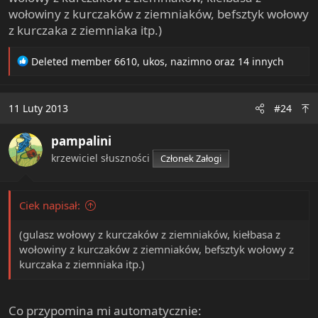
wołowiny z kurczaków z ziemniaków, befsztyk wołowy
z kurczaka z ziemniaka itp.)
R
Deleted member 6610
,
ukos
,
nazimno
oraz 14 innych
e
a
c
11 Luty 2013
#24
t
i
pampalini
o
n
krzewiciel słuszności
Członek Załogi
s
:
Ciek napisał:
(gulasz wołowy z kurczaków z ziemniaków, kiełbasa z
wołowiny z kurczaków z ziemniaków, befsztyk wołowy z
kurczaka z ziemniaka itp.)
Co przypomina mi automatycznie: