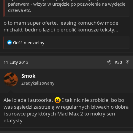
państwem - wizyta w urzędzie po pozwolenie na wycięcie
drzewa etc.
o to mam super oferte, leasing komuchów model
michald, bedmo łazić i pierdolić komusze teksty...
R
Gość niedzielny
e
a
c
11 Luty 2013
#30
t
i
Smok
o
n
Zradykalizowany
s
:
Ale lolada i autoorka.
I tak nic nie zrobicie, bo bo
was sąsiedzi zastrzelą w regularnych bitwach o dobra
i surowce przy których Mad Max 2 to mokry sen
etatysty.