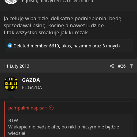
egoista, marzyciel i czciciel chaosu
:
Ja celuję w bardziej delikatne podniebienia: będę
sprzedawał psinę, kocinę a nawet ludzinę.
I tak wszystko smakuje jak kurczak
R
Deleted member 6610
,
ukos
,
nazimno
oraz 3 innych
e
a
c
11 Luty 2013
#26
t
i
GAZDA
o
n
EL GAZDA
s
:
pampalini napisał:
BTW
W akapie nie będzie afer, bo nikt o niczym nie będzie
wiedział.