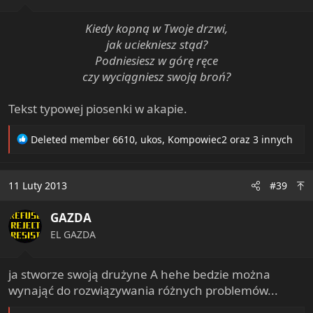
Kiedy kopną w Twoje drzwi,
jak uciekniesz stąd?
Podniesiesz w górę ręce
czy wyciągniesz swoją broń?
Tekst typowej piosenki w akapie.
R
Deleted member 6610
,
ukos
,
Kompowiec2
oraz 3 innych
e
a
c
11 Luty 2013
#39
t
i
GAZDA
o
n
EL GAZDA
s
:
ja stworze swoją drużyne A hehe bedzie można
wynająć do rozwiązywania różnych problemów...