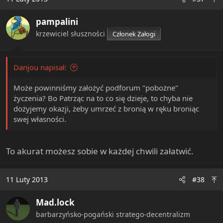
t
i
pampalini
o
n
krzewiciel słuszności
Członek Załogi
s
:
Danjou napisał:
Może powinniśmy założyć podforum "pobożne"
życzenia? Bo Patrząc na to co się dzieje, to chyba nie
dożyjemy okazji, żeby umrzeć z bronią w ręku broniąc
swej własności.
To akurat możesz sobie w każdej chwili załatwić.
11 Luty 2013
#38
Mad.lock
barbarzyńsko-pogański stratego-decentralizm