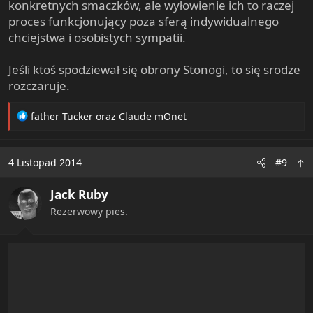
konkretnych smaczków, ale wyłowienie ich to raczej
proces funkcjonujący poza sferą indywidualnego
chciejstwa i osobistych sympatii.
Jeśli ktoś spodziewał się obrony Stonogi, to się srodze
rozczaruje.
R
father Tucker
oraz
Claude mOnet
e
a
c
4 Listopad 2014
#9
t
i
Jack Ruby
o
n
Rezerwowy pies.
s
: