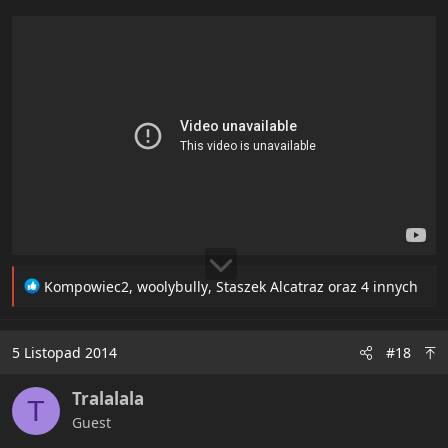
R
Kompowiec2
,
woolybully
,
Staszek Alcatraz
oraz 4 innych
e
a
c
5 Listopad 2014
#18
t
i
Tralalala
o
T
n
Guest
s