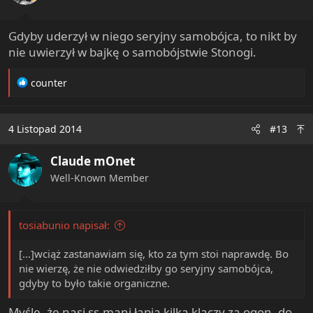
Gdyby uderzył w niego seryjny samobójca, to nikt by
nie uwierzył w bajkę o samobójstwie Stonogi.
R
counter
e
a
c
4 Listopad 2014
#13
t
i
Claude mOnet
o
n
Well-Known Member
s
:
tosiabunio napisał:
[...]wciąż zastanawiam się, kto za tym stoi naprawdę. Bo
nie wierzę, że nie odwiedziłby go seryjny samobójca,
gdyby to było takie organiczne.
Myślę, że nasi ss-mani łapią kilka klaczy za ogon, do