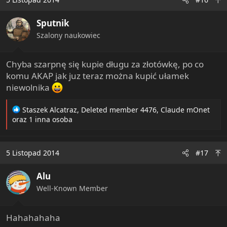
t
i
Sputnik
o
n
Szalony naukowiec
s
:
Chyba szarpnę się kupie długu za złotówkę, po co
komu AKAP jak juz teraz można kupić ułamek
niewolnika
R
Staszek Alcatraz
,
Deleted member 4476
,
Claude mOnet
e
oraz 1 inna osoba
a
c
t
5 Listopad 2014
#17
i
o
Alu
n
s
Well-Known Member
:
Hahahahaha