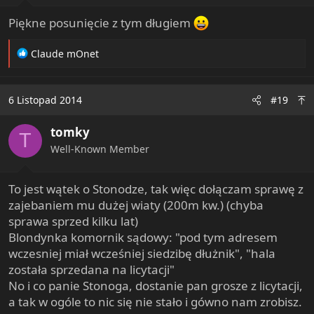
:
Piękne posunięcie z tym długiem
R
Claude mOnet
e
a
c
6 Listopad 2014
#19
t
i
tomky
o
T
n
Well-Known Member
s
:
To jest wątek o Stonodze, tak więc dołączam sprawę z
zajebaniem mu dużej wiaty (200m kw.) (chyba
sprawa sprzed kilku lat)
Blondynka komornik sądowy: "pod tym adresem
wczesniej miał wcześniej siedzibę dłużnik", "hala
została sprzedana na licytacji"
No i co panie Stonoga, dostanie pan grosze z licytacji,
a tak w ogóle to nic się nie stało i gówno nam zrobisz.