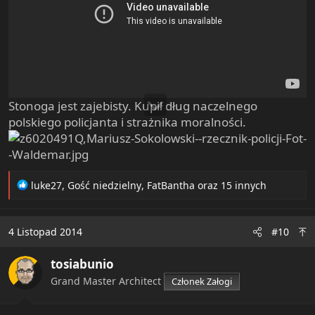
Stonoga jest zajebisty. Kupił dług naczelnego
polskiego policjanta i strażnika moralności.
R
luke27
,
Gość niedzielny
,
FatBantha
oraz 15 innych
e
a
c
4 Listopad 2014
#10
t
i
tosiabunio
o
n
Grand Master Architect
Członek Załogi
s
: