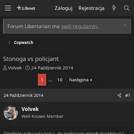
Zaloguj
Rejestracja
Forum Libertarian ma
swój regulamin
.
Copwatch
Stonoga vs policjant
T
R
Volvek
24 Październik 2014
h
o
1
…
10
Następna
r
z
e
p
a
o
24 Październik 2014
#1
d
c
s
z
Volvek
t
ę
Well-Known Member
a
t
r
y
t
Ogólnie sytuacja taka, że policjant wjechał sobie na