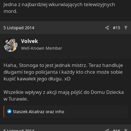
Jedna z najbardziej wkurwiających telewizyjnych
mord.
5 Listopad 2014
#15
Volvek
OP
Well-Known Member
Haha, Stonoga to jest jednak mistrz. Teraz handluje
długami tego policjanta i każdy kto chce może sobie
kupić kawałek jego długu. xD
Wszelkie wpływy z akcji mają pójść do Domu Dziecka
w Turawie.
R
Staszek Alcatraz
oraz
inho
e
a
c
5 Listopad 2014
#16