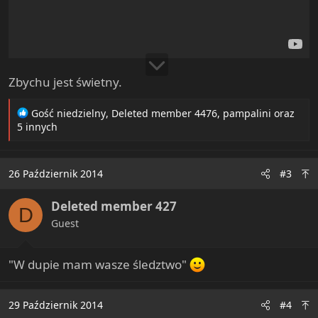
Zbychu jest świetny.
R
Gość niedzielny
,
Deleted member 4476
,
pampalini
oraz
e
5 innych
a
c
t
26 Październik 2014
#3
i
o
Deleted member 427
n
D
s
Guest
:
"W dupie mam wasze śledztwo"
29 Październik 2014
#4