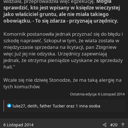
widziała, przeprowadziła więc egzekucję.
Mogła
sprawdzić, kto jest wpisany w księdze wieczystej
jako właściciel gruntu, ale nie miała takiego
obowiązku. - To się zdarza - przyznają urzędnicy.
Komornik postanowiła jednak przyznać się do błędu i
szkodę naprawić. Szkopuł w tym, że wiata została w
międzyczasie sprzedana na licytacji, pan Zbigniew
więc już jej nie odzyska. Urzędnicy zapewniają
jednak, że otrzyma pieniądze uzyskane ze sprzedaży
hali."
Wcale się nie dziwię Stonodze, że ma taką alergię na
tych komuchów.
Ostatnia edycja:
6 Listopad 2014
R
luke27
,
deith
,
father Tucker
oraz 1 inna osoba
e
a
c
6 Listopad 2014
#20
t