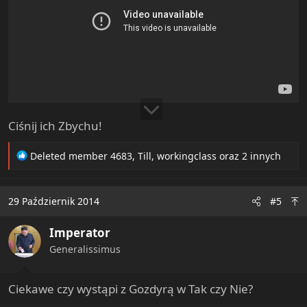
Ciśnij ich Zbychu!
R
Deleted member 4683
,
Till
,
workingclass
oraz 2 innych
e
a
c
29 Październik 2014
#5
t
i
Imperator
o
n
Generalissimus
s
:
Ciekawe czy wystąpi z Gozdyrą w Tak czy Nie?