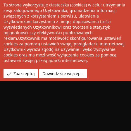
Ta strona wykorzystuje ciasteczka (cookies) w celu: utrzymania
Wolnościowe cytaty
sesji zalogowanego Użytkownika, gromadzenia informacji
związanych z korzystaniem z serwisu, ułatwienia
Użytkownikom korzystania z niego, dopasowania treści
Udostępnij
wyświetlanych Użytkownikowi oraz tworzenia statystyk
oglądalności czy efektywności publikowanych
Facebook
Twitter
Reddit
Pinterest
Tumblr
WhatsApp
Umieść Link
reklam.Użytkownik ma możliwość skonfigurowania ustawień
cookies za pomocą ustawień swojej przeglądarki internetowej.
Użytkownik wyraża zgodę na używanie i wykorzystywanie
cookies oraz ma możliwość wyłączenia cookies za pomocą
®
Community platform by XenForo
© 2010-2022 XenForo Ltd.
ustawień swojej przeglądarki internetowej.
Design by:
Pixel Exit
Tłumaczenie wykonane przez
XboxForum.pl
. |
Media embeds
Zaakceptuj
Dowiedz się więcej.…
via s9e/MediaSites