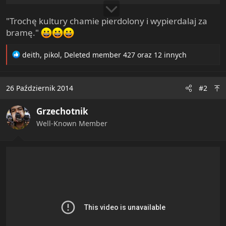
"Trochę kultury chamie pierdolony i wypierdalaj za
bramę."
R
deith
,
pikol
,
Deleted member 427
oraz 12 innych
e
a
c
26 Październik 2014
#2
t
i
Grzechotnik
o
n
Well-Known Member
s
: