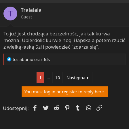
i
Tralalala
o
T
n
Guest
s
:
To już jest chodząca bezczelność, jak tak kurwa
można. Upierdolić kurwie nogi i łapska a potem rzucić
z wielką łaską 5zł i powiedzieć "zdarza się".
R
tosiabunio
oraz
fds
e
a
c
1
…
10
Następna
t
i
You must log in or register to reply here.
o
n
s
Facebook
Twitter
Reddit
Pinterest
Tumblr
WhatsApp
Umieść Lin
Udostępnij:
: