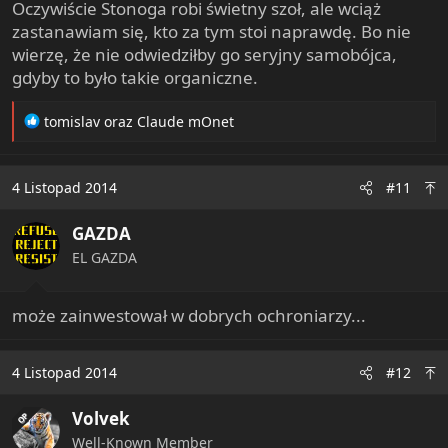
Oczywiście Stonoga robi świetny szoł, ale wciąż
zastanawiam się, kto za tym stoi naprawdę. Bo nie
wierzę, że nie odwiedziłby go seryjny samobójca,
gdyby to było takie organiczne.
R
tomislav
oraz
Claude mOnet
e
a
c
4 Listopad 2014
#11
t
i
GAZDA
o
n
EL GAZDA
s
:
może zainwestował w dobrych ochroniarzy...
4 Listopad 2014
#12
Volvek
OP
Well-Known Member