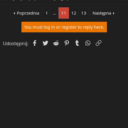
Poprzednia
1
…
11
12
13
Następna
You must log in or register to reply here.
Facebook
Twitter
Reddit
Pinterest
Tumblr
WhatsApp
Umieść Lin
Udostępnij: