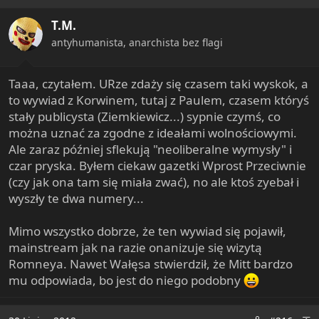
T.M.
antyhumanista, anarchista bez flagi
Taaa, czytałem. URze zdaży się czasem taki wyskok, a
to wywiad z Korwinem, tutaj z Paulem, czasem któryś
stały publicysta (Ziemkiewicz...) sypnie czymś, co
można uznać za zgodne z ideałami wolnościowymi.
Ale zaraz później sflekują "neoliberalne wymysły" i
czar pryska. Byłem ciekaw gazetki Wprost Przeciwnie
(czy jak ona tam się miała zwać), no ale ktoś zyebał i
wyszły te dwa numery...
Mimo wszystko dobrze, że ten wywiad się pojawił,
mainstream jak na razie onanizuje się wizytą
Romneya. Nawet Wałęsa stwierdził, że Mitt bardzo
mu odpowiada, bo jest do niego podobny