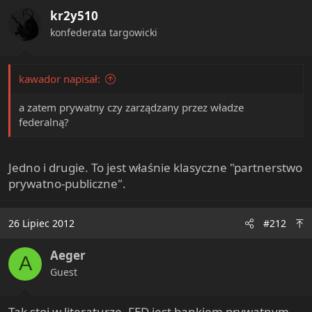
kr2y510
konfederata targowicki
kawador napisał:
a zatem prywatny czy zarządzany przez władze
federalną?
Jedno i drugie. To jest właśnie klasyczne "partnerstwo
prywatno-publiczne".
26 Lipiec 2012
#212
Aeger
A
Guest
Tak stoi w literaturze. FED jest bankiem prywatnym,