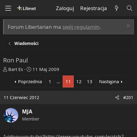
Zaloguj
Rejestracja
Forum Libertarian ma
swój regulamin
.
Wiadomości
Ron Paul
T
R
Bart Es
11 Maj 2009
h
o
Poprzednia
1
…
11
12
13
Następna
r
z
e
p
a
o
11 Czerwiec 2012
#201
d
c
s
z
MJA
t
ę
Member
a
t
r
y
t
[video=youtube]http://www.youtube.com/watch?