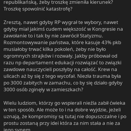
republikańską, żeby troszkę zmieniła kierunek?
Troszkę spowolnić katastrofę?
Zresztą, nawet gdyby RP wygrał te wybory, nawet
gdyby miał jakimś cudem większość w Kongresie na
zawołanie to i tak by nie zawrócił Statyzmu.
Rozmontowywanie państwa, które kasuje 43% pkb
musiałoby trwać kilka pokoleń, żeby nie było
ogromnych strajków i rozwały. Jakby próbował od
razu np departament edukacji rozwiązać to związki
zawdowe nauczycieli poszłyby na całość. Krew na
ulicach aż by się z tego wycofał. Niezła trauma była
po 3000 zabitych w zamachu, co by się działo gdyby
3000 osób zginęły w zamieszkach?
Wielu ludziom, którzy go wspierali nieźla zabił ćwieka
w ten sposób. Ale może to i na dobre wyjdzie, jeżeli
uznają, że kompromisy są tutaj nie dopuszczalne i po
prostu zostaną przy idei która za nim stała a nie za
jego synem...