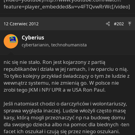
e
feature=player_embedded&v=v4FTQvwRrWc[/video]
r
12 Czerwiec 2012
#202
Cyberius
cybertarianin, technohumanista
nic się nie stało. Ron jest kojarzony z partią
republikanów i działa w jej ramach, i w oparciu o nią.
To tylko kolejny przykład świadczący o tym że ludzie z
wewnątrz systemu, nie zmienią go. W polsce nie
zrobi tego JKM i NP/ UPR a w USA Ron Paul.
Jeśli natomiast chodzi o darczyńców i wolontariuszy,
sprawa wygląda inaczej. Ludzie włożyli często masę
kasy, którą mogli przeznaczyć np na budowę domu
dla swojego dziecka albo na pomoc dla biednych -ten
facet ich oszukał i czują się przez niego oszukani.