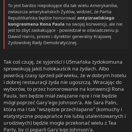
To jest bardzo niepokojące dla tak wielu Amerykanów,
zwłaszcza amerykańskich Żydów, widzieć, że Partia
Republikańska będzie honorować
antyizraelskiego
kongresmena Rona Paula
na swojej konwencji, ale nie
jest to zbyt zaskakujące - powiedział w oświadczeniu p.
Dawid Harris, prezes i dyrektor generalny Krajowej
Żydowskiej Rady Demokratycznej.
Tak coś czuję, że syjoniści i USmańska żydokomuna
sprowokują jakiś holokauścik na żydach. Albo
powrócą czasy sprzed pół wieku, że w dobrym hotelu
i dobrej restauracji żyda nie ugoszczą. Wracając do
wyborów, to przez honorowanie na konwencji Rona
Paula, ten będzie miał związane ręce i nie będzie
mógł poprzeć Gary'ego Johnson'a. Ale Sara Palin,
która ma i tak "wszędzie przechlapane" (komuchy i
etatystyczne popaprańce nie lubią utalentowanych i
urodziwych) będzie mogła przekonać wielu z Tea
Party, by ci poparli Gary'ego Johnson'a.