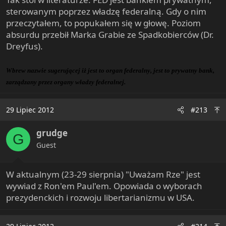
sterowanym poprzez władzę federalną. Gdy o nim
przeczytałem, to popukałem się w głowę. Poziom
absurdu przebił Marka Grabie ze Spadkobierców (Dr.
Dreyfus).
Wbrew nazwie sugerującej iż jest to organ federalny, jest to prywatny bank,
zarządzany przez organy władzy federalnej.
29 Lipiec 2012
#213
grudge
G
Guest
W aktualnym (23-29 sierpnia) "Uważam Rze" jest
wywiad z Ron'em Paul'em. Opowiada o wyborach
prezydenckich i rozwoju libertarianizmu w USA.