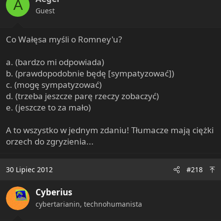
A
Guest
Co Wałęsa myśli o Romney'u?
a. (bardzo mi odpowiada)
b. (prawdopodobnie będę [sympatyzować])
c. (mogę sympatyzować)
d. (trzeba jeszcze parę rzeczy zobaczyć)
e. (jeszcze to za mało)
A to wszystko w jednym zdaniu! Tłumacze mają ciężki
orzech do zgryzienia...
30 Lipiec 2012
#218
Cyberius
cybertarianin, technohumanista