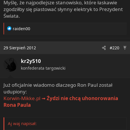
Myślę, że najpodlejsze stanowisko, które łaskawie
zgodziłby się piastować słynny elektryk to Prezydent
Świata.
R
raiden00
e
a
c
29 Sierpień 2012
#220
t
i
kr2y510
o
n
konfederata targowicki
s
:
Już oficjalnie wiadomo dlaczego Ron Paul został
udupiony:
Korwin-Mikke.pl ➟
Żydzi nie chcą uhonorowania
Rona Paula
Aj waj napisał: