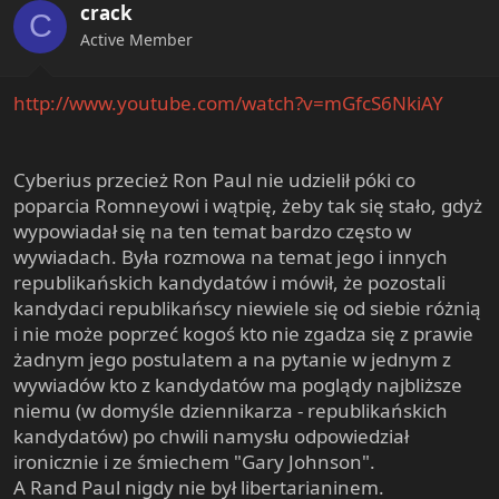
crack
C
Active Member
http://www.youtube.com/watch?v=mGfcS6NkiAY
Cyberius przecież Ron Paul nie udzielił póki co
poparcia Romneyowi i wątpię, żeby tak się stało, gdyż
wypowiadał się na ten temat bardzo często w
wywiadach. Była rozmowa na temat jego i innych
republikańskich kandydatów i mówił, że pozostali
kandydaci republikańscy niewiele się od siebie różnią
i nie może poprzeć kogoś kto nie zgadza się z prawie
żadnym jego postulatem a na pytanie w jednym z
wywiadów kto z kandydatów ma poglądy najbliższe
niemu (w domyśle dziennikarza - republikańskich
kandydatów) po chwili namysłu odpowiedział
ironicznie i ze śmiechem "Gary Johnson".
A Rand Paul nigdy nie był libertarianinem.