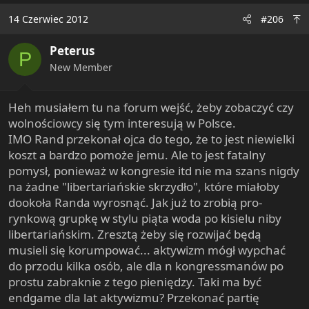
14 Czerwiec 2012
#206
Peterus
P
New Member
Heh musiałem tu na forum wejść, żeby zobaczyć czy
wolnościowcy się tym interesują w Polsce.
IMO Rand przekonał ojca do tego, że to jest niewielki
koszt a bardzo pomoże jemu. Ale to jest fatalny
pomysł, ponieważ w kongresie itd nie ma szans nigdy
na żadne "libertariańskie skrzydło", które miałoby
dookoła Randa wyrosnąć. Jak już to zrobią pro-
rynkową grupkę w stylu piąta woda po kisielu niby
libertariańskim. Zresztą żeby się rozwijać będą
musieli się korumpować... aktywizm mógł wypchać
do przodu kilka osób, ale dla n kongressmanów po
prostu zabraknie z tego pieniędzy. Taki ma być
endgame dla lat aktywizmu? Przekonać partię