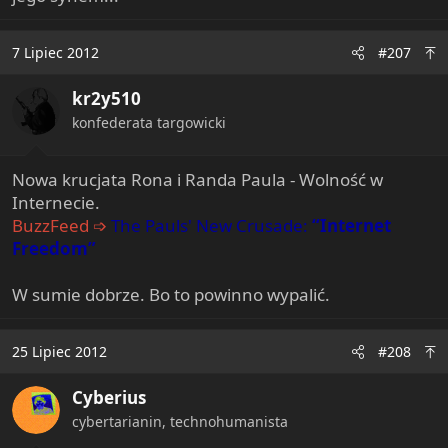
7 Lipiec 2012
#207
kr2y510
konfederata targowicki
Nowa krucjata Rona i Randa Paula - Wolność w
Internecie.
BuzzFeed ➩
The Pauls' New Crusade:
“Internet
Freedom”
W sumie dobrze. Bo to powinno wypalić.
25 Lipiec 2012
#208
Cyberius
cybertarianin, technohumanista