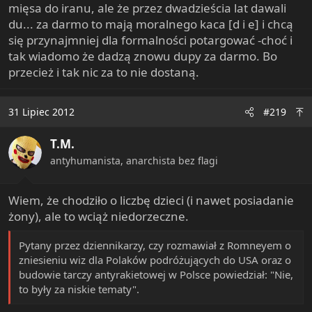
mięsa do iranu, ale że przez dwadzieścia lat dawali
du... za darmo to mają moralnego kaca [d i e] i chcą
się przynajmniej dla formalności potargować -choć i
tak wiadomo że dadzą znowu dupy za darmo. Bo
przecież i tak nic za to nie dostaną.
31 Lipiec 2012
#219
T.M.
antyhumanista, anarchista bez flagi
Wiem, że chodziło o liczbę dzieci (i nawet posiadanie
żony), ale to wciąż niedorzeczne.
Pytany przez dziennikarzy, czy rozmawiał z Romneyem o
zniesieniu wiz dla Polaków podróżujących do USA oraz o
budowie tarczy antyrakietowej w Polsce powiedział: "Nie,
to były za niskie tematy".