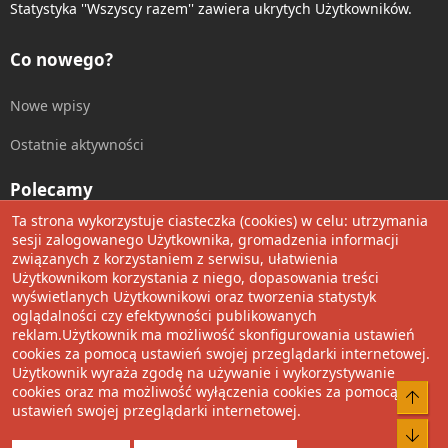
Statystyka ''Wszyscy razem'' zawiera ukrytych Użytkowników.
Co nowego?
Nowe wpisy
Ostatnie aktywności
Polecamy
Ta strona wykorzystuje ciasteczka (cookies) w celu: utrzymania
Wolnościowe cytaty
sesji zalogowanego Użytkownika, gromadzenia informacji
związanych z korzystaniem z serwisu, ułatwienia
Użytkownikom korzystania z niego, dopasowania treści
Udostępnij
wyświetlanych Użytkownikowi oraz tworzenia statystyk
oglądalności czy efektywności publikowanych
Facebook
Twitter
Reddit
Pinterest
Tumblr
WhatsApp
Umieść Link
reklam.Użytkownik ma możliwość skonfigurowania ustawień
cookies za pomocą ustawień swojej przeglądarki internetowej.
Użytkownik wyraża zgodę na używanie i wykorzystywanie
cookies oraz ma możliwość wyłączenia cookies za pomocą
®
Community platform by XenForo
© 2010-2022 XenForo Ltd.
Do 
ustawień swojej przeglądarki internetowej.
Design by:
Pixel Exit
Bot
Tłumaczenie wykonane przez
XboxForum.pl
. |
Media embeds