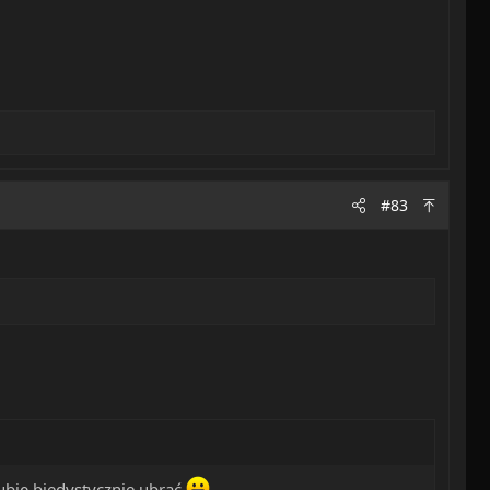
#83
 lubię biedystycznie ubrać
.