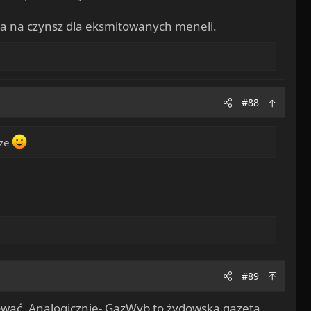
oła na czynsz dla eksmitowanych meneli.
#88
cze
#89
ollować. Analogicznie- GazWyb to żydowska gazeta