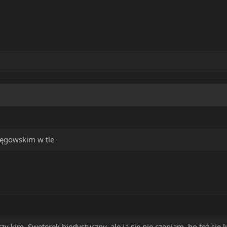
Bęgowskim w tle
rzy kim. Sweterek biedystyczny, ale ja się nie czepiam, bo też się