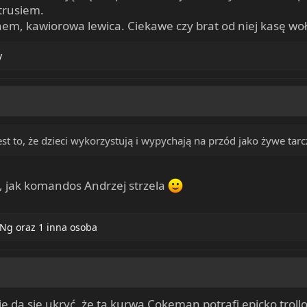
trusiem.
banem, kawiorowa lewica. Ciekawe czy brat od niej kasę w
y
est to, że dzieci wykorzystują i wypychają na przód jako żywe tar
ą, jak komandos Andrzej strzela
iNg
oraz 1 inna osoba
le nie da się ukryć, że ta kurwa Cokeman potrafi epicko tr