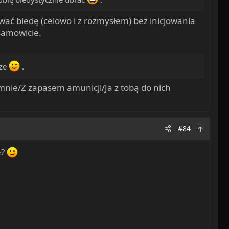
wać biedę (celowo i z rozmysłem) bez inicjowania
esamowicie.
cze
.
 mnie/Z zapasem amunicji/Ja z tobą do nich
#84
e?