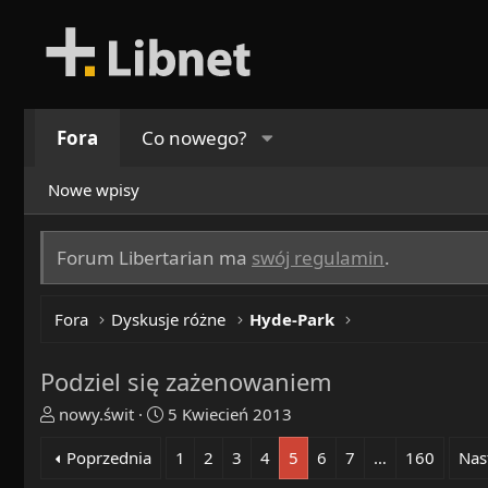
Fora
Co nowego?
Nowe wpisy
Forum Libertarian ma
swój regulamin
.
Fora
Dyskusje różne
Hyde-Park
Podziel się zażenowaniem
T
R
nowy.świt
5 Kwiecień 2013
h
o
Poprzednia
1
2
3
4
5
6
7
…
160
Nas
r
z
e
p