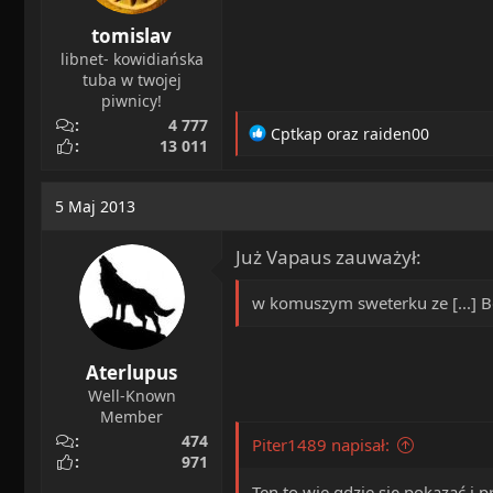
tomislav
libnet- kowidiańska
tuba w twojej
piwnicy!
4 777
R
Cptkap
oraz
raiden00
13 011
e
a
c
5 Maj 2013
t
i
Już Vapaus zauważył:
o
n
s
w komuszym sweterku ze [...] 
:
Aterlupus
Well-Known
Member
474
Piter1489 napisał:
971
Ten to wie gdzie się pokazać i p