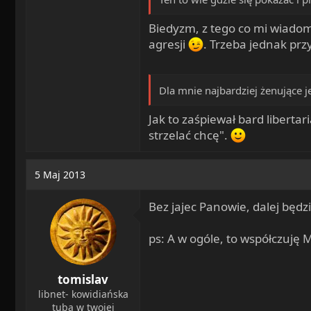
Biedyzm, z tego co mi wiadom
agresji
. Trzeba jednak prz
Dla mnie najbardziej żenujące j
Jak to zaśpiewał bard liberta
strzelać chcę".
5 Maj 2013
Bez jajec Panowie, dalej będz
ps: A w ogóle, to współczuję 
tomislav
libnet- kowidiańska
tuba w twojej