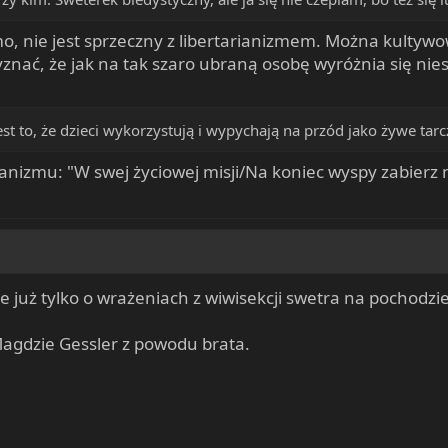
o, nie jest sprzeczny z libertarianizmem. Można kultywo
yznać, że jak na tak szaro ubraną osobę wyróżnia się ni
est to, że dzieci wykorzystują i wypychają na przód jako żywe tar
rianizmu: "W swej życiowej misji/Na koniec wyspy zabierz
ie już tylko o wrażeniach z wiwisekcji swetra na pochodzi
Magdzie Gessler z powodu brata.