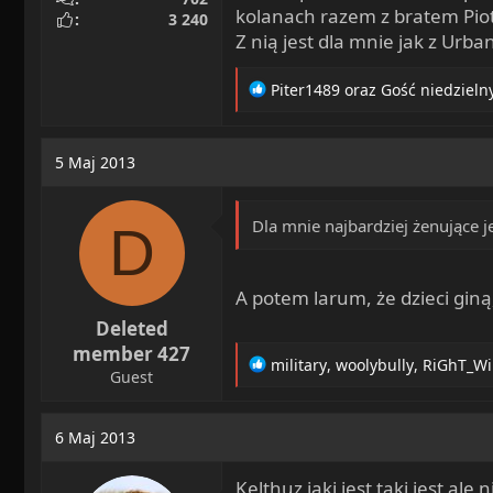
kolanach razem z bratem Pio
3 240
Z nią jest dla mnie jak z Ur
R
Piter1489
oraz
Gość niedzieln
e
a
c
5 Maj 2013
t
i
o
Dla mnie najbardziej żenujące j
D
n
s
:
A potem larum, że dzieci gin
Deleted
member 427
R
military
,
woolybully
,
RiGhT_W
Guest
e
a
c
6 Maj 2013
t
i
Kelthuz jaki jest taki jest a
o