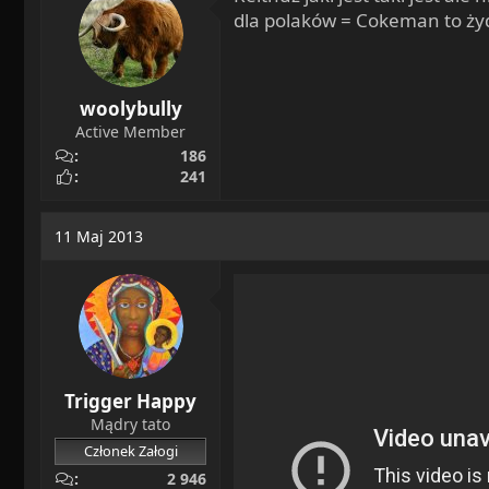
n
dla polaków = Cokeman to żydo
s
:
woolybully
Active Member
186
241
11 Maj 2013
Trigger Happy
Mądry tato
Członek Załogi
2 946