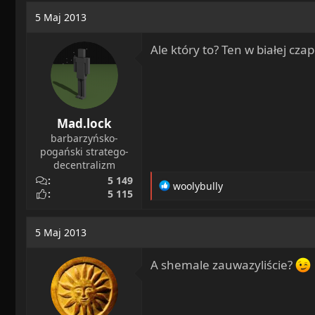
a
o
5 Maj 2013
d
c
s
z
Ale który to? Ten w białej cz
t
ę
a
t
r
y
t
e
Mad.lock
r
barbarzyńsko-
pogański stratego-
decentralizm
5 149
R
woolybully
5 115
e
a
c
5 Maj 2013
t
i
A shemale zauwazyliście?
o
n
s
: