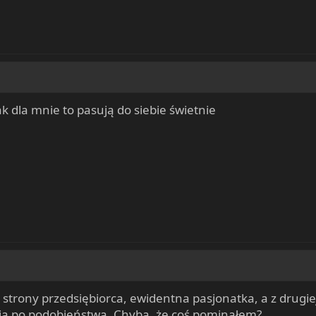
ak dla mnie to pasują do siebie świetnie
j strony przedsiębiorca, ewidentna pasjonatka, a z drug
nia po podobieństwa. Chyba, że coś pominąłem?