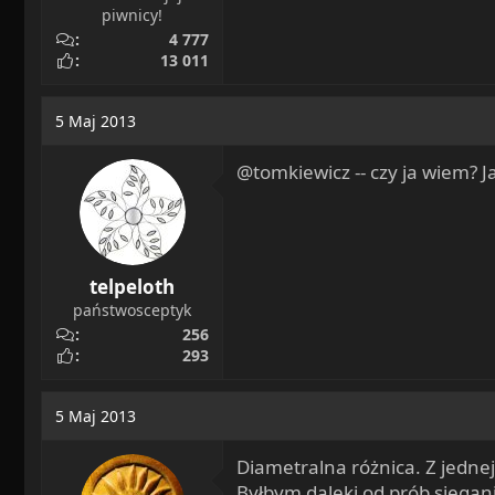
piwnicy!
4 777
13 011
5 Maj 2013
@tomkiewicz -- czy ja wiem? J
telpeloth
państwosceptyk
256
293
5 Maj 2013
Diametralna różnica. Z jedne
Byłbym daleki od prób sięga