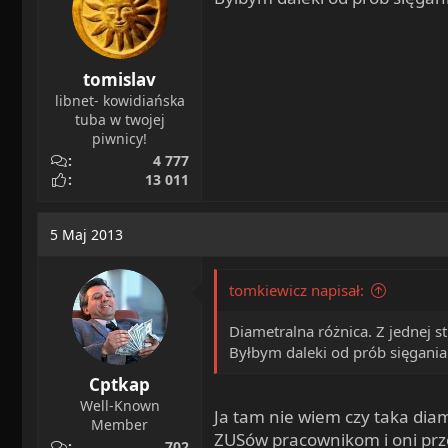
tomislav
libnet- kowidiańska
tuba w twojej
piwnicy!
4 777
13 011
5 Maj 2013
tomkiewicz napisał:
Diametralna różnica. Z jednej 
Byłbym daleki od prób sięgani
Cptkap
Well-Known
Ja tam nie wiem czy taka diam
Member
ZUSów pracownikom i oni przez
702