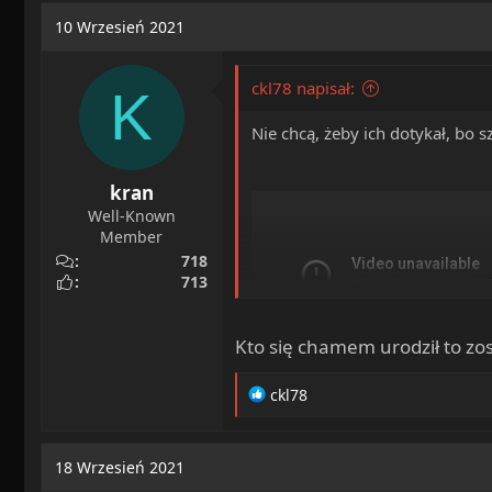
a
o
10 Wrzesień 2021
d
c
s
z
t
ę
ckl78 napisał:
K
a
t
r
y
Nie chcą, żeby ich dotykał, bo 
t
e
kran
r
Well-Known
Member
718
713
Kto się chamem urodził to zost
R
ckl78
View: https://www.youtube.com/watch?v=8iAx
e
a
Chamstwo.
c
Nie ważne czy to polityk, czy Pa
18 Wrzesień 2021
t
Skąd ci ludzie się biorą ?