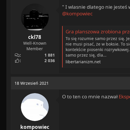
i
" I wlasnie dlatego nie jeste
o
n
@kompowiec
s
:
Gra planszowa zrobiona pr
ckl78
To się rozumie samo przez się. Je
Well-Known
nie musi pisać, że w boksie. To s
Member
kontekście piosenki rozrywkowej.
1 881
samo przez się, dla...
2 036
libertarianizm.net
18 Wrzesień 2021
O to ten co mnie nazwał
Eksp
kompowiec