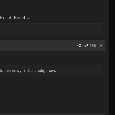
eset! Reset!..."
#3 166
? to taki nowy rodzaj chuliganów.