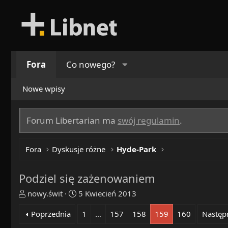
Fora
Co nowego?
Nowe wpisy
Forum Libertarian ma
swój regulamin
.
Fora
Dyskusje różne
Hyde-Park
Podziel się zażenowaniem
T
R
nowy.świt
5 Kwiecień 2013
h
o
Poprzednia
1
…
157
158
159
160
Następ
r
z
e
p