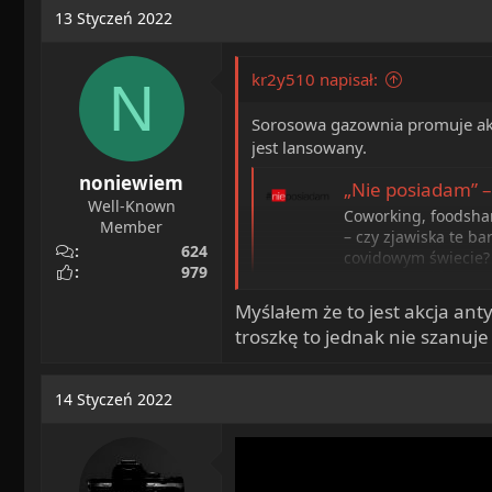
13 Styczeń 2022
kr2y510 napisał:
N
Sorosowa gazownia promuje akc
jest lansowany.
noniewiem
„Nie posiadam” – 
Well-Known
Coworking, foodsha
Member
– czy zjawiska te b
624
covidowym świecie? 
979
rzeczywistość? Szuk
www.agora.pl
Myślałem że to jest akcja ant
troszkę to jednak nie szanuje
Nie posiadam. Å
Projekt
14 Styczeń 2022
www.wysokieobcasy.
A abp. Ryś to zapewne popiera, 