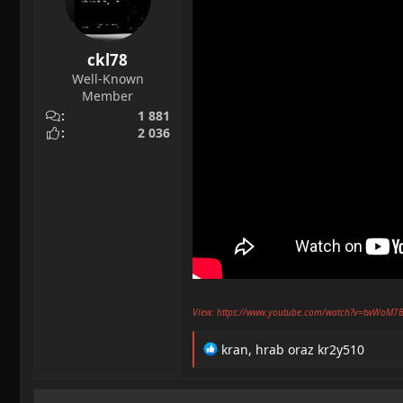
ckl78
Well-Known
Member
1 881
2 036
View: https://www.youtube.com/watch?v=twWoM7
R
kran
,
hrab
oraz
kr2y510
e
a
c