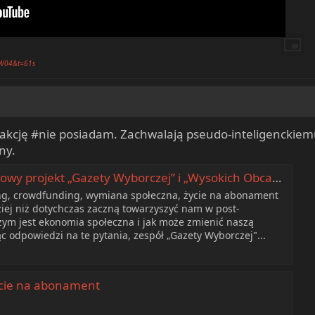
YW04&t=61s
kcję #nie posiadam. Zachwalają pseudo-inteligenckiemu 
ny.
wy projekt „Gazety Wyborczej” i „Wysokich Obcasów”
ng, crowdfunding, wymiana społeczna, życie na abonament
dziej niż dotychczas zaczną towarzyszyć nam w post-
ym jest ekonomia społeczna i jak może zmienić naszą
c odpowiedzi na te pytania, zespół „Gazety Wyborczej"...
ycie na abonament