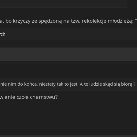
, bo krzyczy ze spędzoną na tzw. rekolekcje młodzieżą: "R
ych
ie nim do końca, niestety tak to jest. A te ludzie skąd się biorą 
tawianie czoła chamstwu?