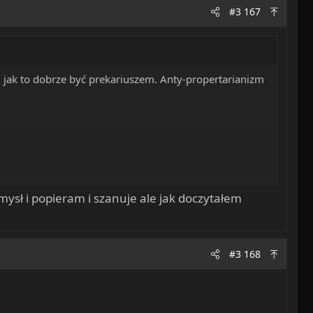
#3 167
jak to dobrze być prekariuszem. Anty-propertarianizm
mysł i popieram i szanuje ale jak doczytałem
#3 168
!..."