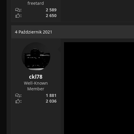
freetard
2 589
2 650
4 Październik 2021
ckl78
Well-Known
Member
1 881
2 036