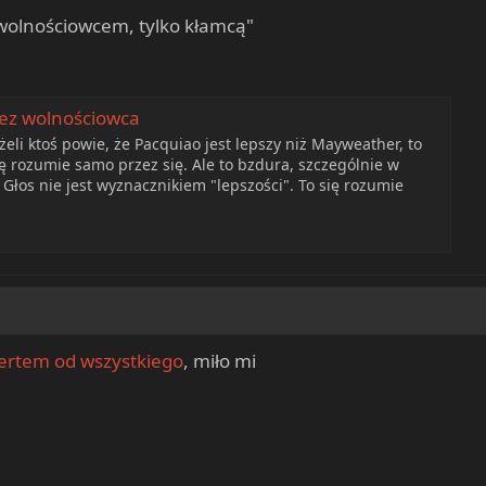
ś wolnościowcem, tylko kłamcą"
zez wolnościowca
żeli ktoś powie, że Pacquiao jest lepszy niż Mayweather, to
ię rozumie samo przez się. Ale to bzdura, szczególnie w
 Głos nie jest wyznacznikiem "lepszości". To się rozumie
ertem od wszystkiego
, miło mi