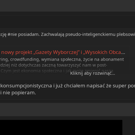
ję #nie posiadam. Zachwalają pseudo-inteligenckiemu plebsowi 
nowy projekt „Gazety Wyborczej” i „Wysokich Obcasów”
ring, crowdfunding, wymiana społeczna, życie na abonament
ardziej niż dotychczas zaczną towarzyszyć nam w post-
Czym jest ekonomia społeczna i jak może zmienić naszą
Kliknij aby rozwinąć...
ając odpowiedzi na te pytania, zespół „Gazety Wyborczej"...
ykonsumpcjonistyczna i już chciałem napisać że super po
 i nie popieram.
»ycie na abonament
pl
bo krzyczy ze spędzoną na tzw. rekolekcje młodzieżą: "Reset! Reset