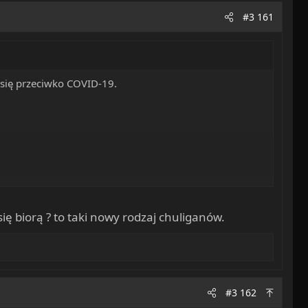
#3 161
ł się przeciwko COVID-19.
się biorą ? to taki nowy rodzaj chuliganów.
 do decyzji innych - i vice versa.
#3 162