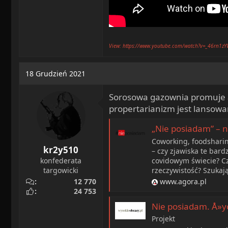
View: https://www.youtube.com/watch?v=_46rn1z
18 Grudzień 2021
Sorosowa gazownia promuje a
propertarianizm jest lansowa
„Nie posiadam” – no
Coworking, foodshari
kr2y510
– czy zjawiska te bar
covidowym świecie? Cz
konfederata
rzeczywistość? Szukają
targowicki
www.agora.pl
12 770
24 753
Nie posiadam. Å»
Projekt