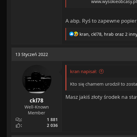
www.wysokieobcasy.pl
A abp. Ryś to zapewne popiera
R
kran
,
ckl78
,
hrab
oraz 2 inn
e
a
c
13 Styczeń 2022
t
i
o
kran napisał:
n
s
Kto się chamem urodził to zostan
:
Masz jakiś złoty środek na s
ckl78
Well-Known
Member
1 881
2 036