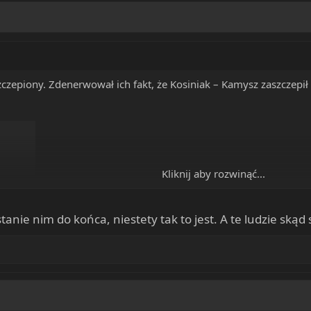
szczepiony. Zdenerwował ich fakt, że Kosiniak – Kamysz zaszczepi
Kliknij aby rozwinąć...
anie nim do końca, niestety tak to jest. A te ludzie skąd 
_qaeaaM&t=72s
ni sprzątająca klatkę schodową. Niech się nie szczepią, ale wara im