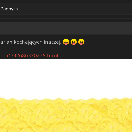
13 innych
ertarian kochających inaczej.
item/-/32686320235.html