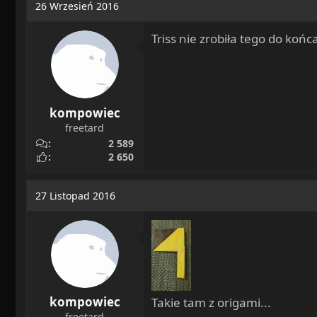
26 Wrzesień 2016
Triss nie zrobiła tego do końc
kompowiec
freetard
2 589
2 650
27 Listopad 2016
kompowiec
Takie tam z origami...
freetard