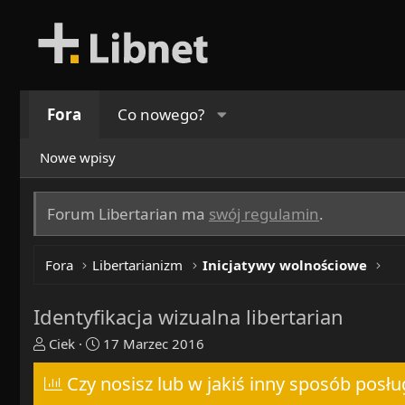
Fora
Co nowego?
Nowe wpisy
Forum Libertarian ma
swój regulamin
.
Fora
Libertarianizm
Inicjatywy wolnościowe
Identyfikacja wizualna libertarian
T
R
Ciek
17 Marzec 2016
h
o
r
Czy nosisz lub w jakiś inny sposób posł
z
e
p