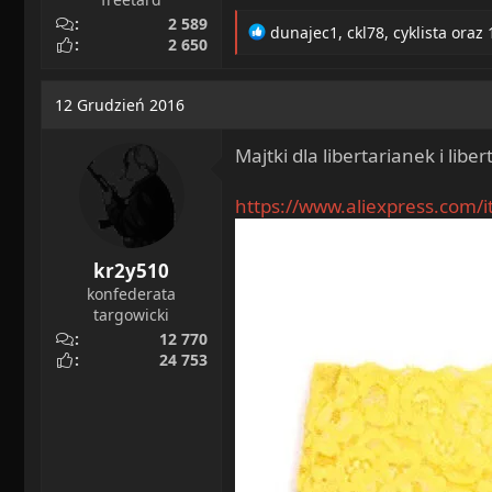
2 589
R
dunajec1
,
ckl78
,
cyklista
oraz 
2 650
e
a
c
12 Grudzień 2016
t
i
Majtki dla libertarianek i lib
o
n
s
https://www.aliexpress.com/
:
kr2y510
konfederata
targowicki
12 770
24 753