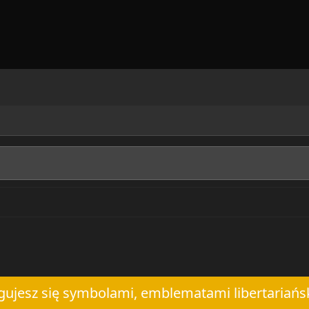
ugujesz się symbolami, emblematami libertariańs