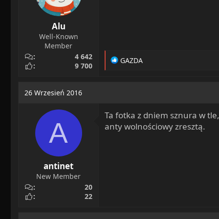
Alu
Well-Known
Member
4 642
R
GAZDA
9 700
e
a
c
26 Wrzesień 2016
t
i
Ta fotka z dniem sznura w tle,
o
A
n
anty wolnościowy zresztą.
s
:
antinet
New Member
20
22