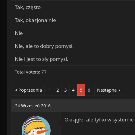
a
o
Tak, często
d
c
s
z
Tak, okazjonalnie
t
ę
a
t
Nie
r
y
t
Nie, ale to dobry pomysł.
e
r
Nie i jest to zły pomysł.
Total voters
77
Poprzednia
1
2
3
4
5
6
Następna
24 Wrzesień 2016
Okrągłe, ale tylko w systemie