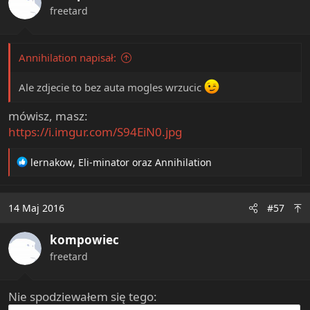
n
freetard
s
:
Annihilation napisał:
Ale zdjecie to bez auta mogles wrzucic
mówisz, masz:
https://i.imgur.com/S94EiN0.jpg
R
lernakow
,
Eli-minator
oraz
Annihilation
e
a
c
14 Maj 2016
#57
t
i
kompowiec
o
n
freetard
s
:
Nie spodziewałem się tego: