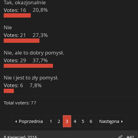
Tak, okazjonalnie
e
r
Votes:
16
20,8%
Nie
Votes:
21
27,3%
Nie, ale to dobry pomysł.
Votes:
29
37,7%
Nie i jest to zły pomysł.
Votes:
6
7,8%
Total voters
77
Poprzednia
1
2
3
4
5
6
Następna
8 Kwiecień 2016
#41