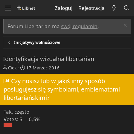
Zaloguj
Rejestracja
Forum Libertarian ma
swój regulamin
.
Inicjatywy wolnościowe
Identyfikacja wizualna libertarian
T
R
Ciek
17 Marzec 2016
h
o
r
Czy nosisz lub w jakiś inny sposób
z
e
p
posługujesz się symbolami, emblematami
a
o
libertariańskimi?
d
c
s
z
Tak, często
t
ę
a
t
Votes:
5
6,5%
r
y
t