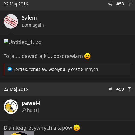
c
22 Maj 2016
#58
t
i
Salem
o
n
Born again
s
:
To ja.... dawać lajki... pozdrawiam
R
kordek
,
tomislav
,
woolybully
oraz 8 innych
e
a
c
22 Maj 2016
#59
t
i
pawel-l
o
n
Ⓐ hultaj
s
:
Dla nieagresywnych akapów