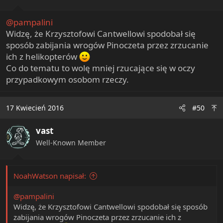
s
:
@pampalini
Widzę, że Krzysztofowi Cantwellowi spodobał się
sposób zabijania wrogów Pinoczeta przez zrzucanie
ich z helikopterów
Co do tematu to wolę mniej rzucające się w oczy
przypadkowym osobom rzeczy.
17 Kwiecień 2016
#50
vast
Well-Known Member
NoahWatson napisał:
@pampalini
Widzę, że Krzysztofowi Cantwellowi spodobał się sposób
zabijania wrogów Pinoczeta przez zrzucanie ich z