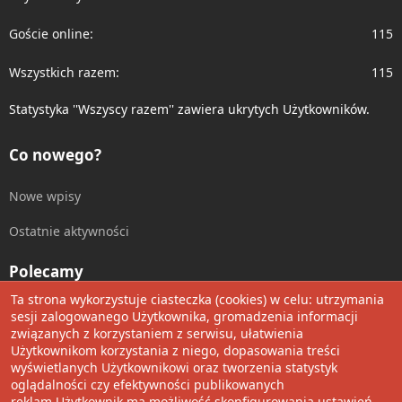
Goście online
115
Wszystkich razem
115
Statystyka ''Wszyscy razem'' zawiera ukrytych Użytkowników.
Co nowego?
Nowe wpisy
Ostatnie aktywności
Polecamy
Ta strona wykorzystuje ciasteczka (cookies) w celu: utrzymania
Wolnościowe cytaty
sesji zalogowanego Użytkownika, gromadzenia informacji
związanych z korzystaniem z serwisu, ułatwienia
Użytkownikom korzystania z niego, dopasowania treści
Udostępnij
wyświetlanych Użytkownikowi oraz tworzenia statystyk
oglądalności czy efektywności publikowanych
Facebook
Twitter
Reddit
Pinterest
Tumblr
WhatsApp
Umieść Link
reklam.Użytkownik ma możliwość skonfigurowania ustawień