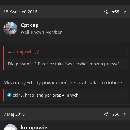
18 Kwiecień 2016
#55
Cptkap
Well-Known Member
vast napisał:
Dla pewności? Przecież taką "wycieczkę" można przeżyć.
Można by wtedy powiedzieć, że latał całkiem dobrze.
R
ckl78
,
hrab
,
snajper
oraz 4 innych
e
a
c
7 Maj 2016
#56
t
i
kompowiec
o