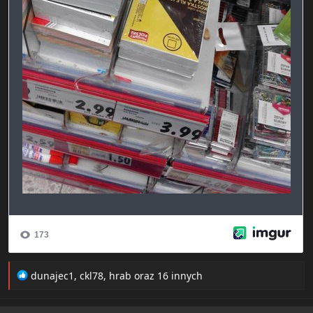
R
dunajec1
,
ckl78
,
hrab
oraz 16 innych
e
a