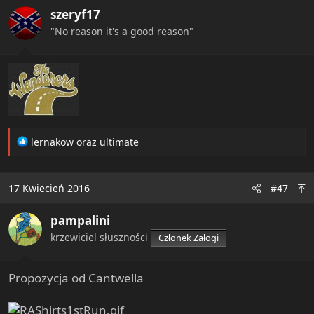
i
szeryf17
o
n
"No reason it's a good reason"
s
:
R
lernakow
oraz
ultimate
e
a
c
17 Kwiecień 2016
#47
t
i
pampalini
o
n
krzewiciel słuszności
Członek Załogi
s
:
Propozycja od Cantwella