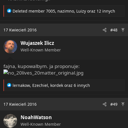
R
Deleted member 7005
,
nazimno
,
Luizy
oraz 12 innych
e
a
c
17 Kwiecień 2016
#48
t
i
Wujaszek Ilicz
o
n
Well-Known Member
s
:
fajna, kupowalbym. ja proponuje:
R
lernakow
,
Ezechiel
,
kordek
oraz 6 innych
e
a
c
17 Kwiecień 2016
#49
t
i
NoahWatson
o
n
Well-Known Member