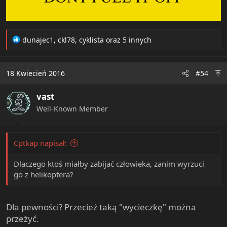
R
dunajec1
,
ckl78
,
cyklista
oraz 5 innych
e
a
c
18 Kwiecień 2016
#54
t
i
vast
o
n
Well-Known Member
s
:
Cptkap napisał:
Dlaczego ktoś miałby zabijać człowieka, zanim wyrzuci
go z helikoptera?
Dla pewności? Przecież taką "wycieczkę" można
przeżyć.