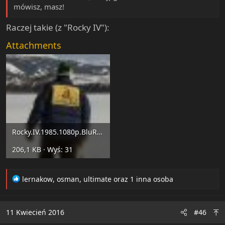
mówisz, masz!
Raczej takie (z "Rocky IV"):
Attachments
Rocky.IV.1985.1080p.BluRay.x264.anoXmous_.mp4_snapshot_00.52.37_[2015.12.17_03.36.09].jpg
206,1 KB · Wyś: 31
R
lernakow
,
osman
,
ultimate
oraz 1 inna osoba
e
a
c
11 Kwiecień 2016
#46
t