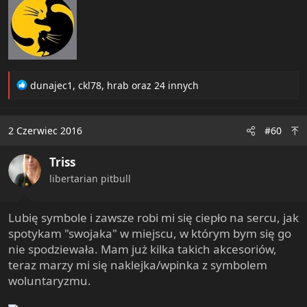
R
dunajec1
,
ckl78
,
hrab
oraz 24 innych
e
a
c
2 Czerwiec 2016
#60
t
i
Triss
o
n
libertarian pitbull
s
:
Lubię symbole i zawsze robi mi się ciepło na sercu, jak
spotykam "swojaka" w miejscu, w którym bym się go
nie spodziewała. Mam już kilka takich akcesoriów,
teraz marzy mi się naklejka/wpinka z symbolem
woluntaryzmu.