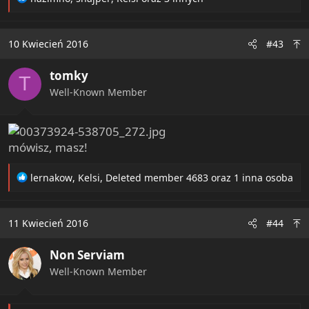
e
a
c
10 Kwiecień 2016
#43
t
i
tomky
o
T
n
Well-Known Member
s
:
mówisz, masz!
R
lernakow
,
Kelsi
,
Deleted member 4683
oraz 1 inna osoba
e
a
c
11 Kwiecień 2016
#44
t
i
Non Serviam
o
n
Well-Known Member
s
: