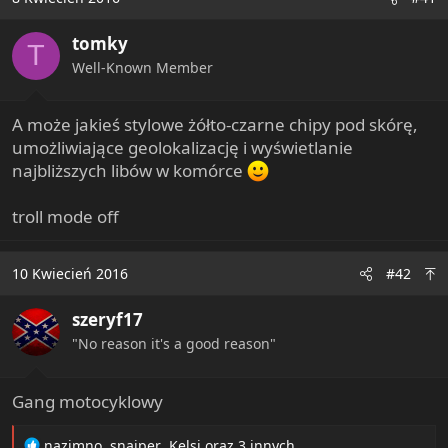
tomky
T
Well-Known Member
A może jakieś stylowe żółto-czarne chipy pod skórę,
umożliwiające geolokalizację i wyświetlanie
najbliższych libów w komórce
troll mode off
10 Kwiecień 2016
#42
szeryf17
"No reason it's a good reason"
Gang motocyklowy
R
nazimno
,
snajper
,
Kelsi
oraz 3 innych