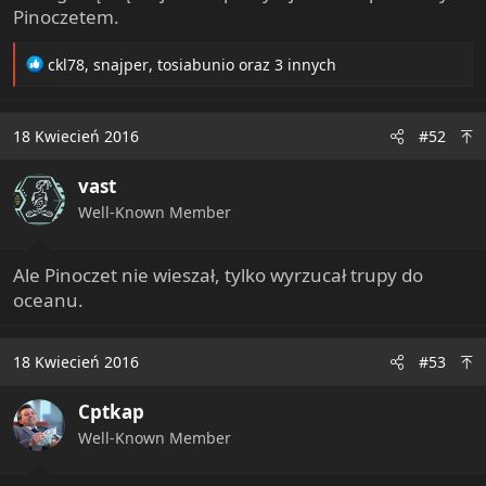
Pinoczetem.
R
ckl78
,
snajper
,
tosiabunio
oraz 3 innych
e
a
c
18 Kwiecień 2016
#52
t
i
vast
o
n
Well-Known Member
s
:
Ale Pinoczet nie wieszał, tylko wyrzucał trupy do
oceanu.
18 Kwiecień 2016
#53
Cptkap
Well-Known Member