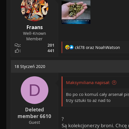
n
s
:
Fraans
Well-Known
Member
201
R
ckl78
oraz
NoahWatson
441
e
a
c
18 Styczeń 2020
t
i
o
Maksymiliana napisał:
D
n
s
Bo po co komuś cały arsenał pis
:
trzy sztuki to aż nad to
Deleted
member 6610
?
Guest
Są kolekcjonerzy broni. Chcę