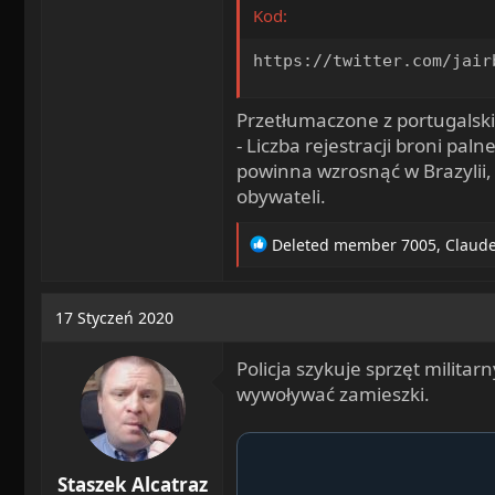
Kod:
https://twitter.com/jair
Przetłumaczone z portugalski
- Liczba rejestracji broni pa
powinna wzrosnąć w Brazylii, 
obywateli.
R
Deleted member 7005
,
Claud
e
a
c
17 Styczeń 2020
t
i
Policja szykuje sprzęt milita
o
n
wywoływać zamieszki.
s
:
Staszek Alcatraz