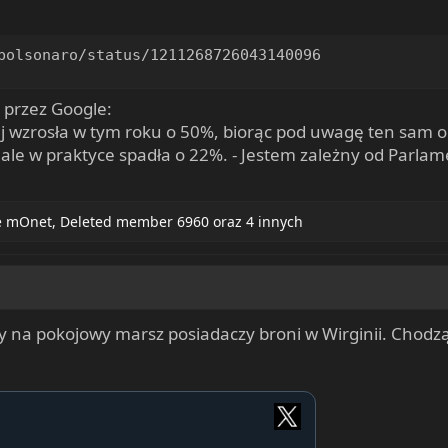
bolsonaro/status/1211268726043140096
 przez Google:
lnej wzrosła w tym roku o 50%, biorąc pod uwagę ten sam
ale w praktyce spadła o 22%. - Jestem zależny od Parlam
e mOnet
,
Deleted member 6960
oraz 4 innych
rny na pokojowy marsz posiadaczy broni w Wirginii. Chodzą