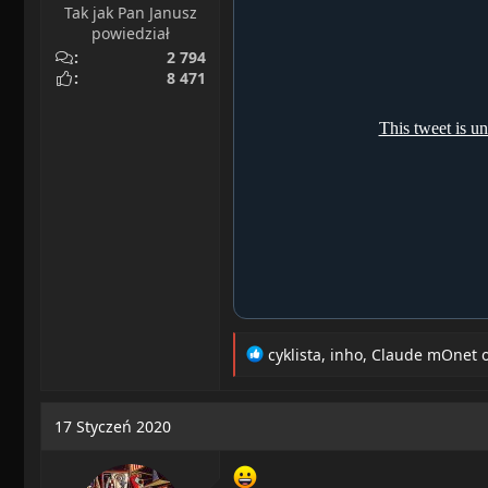
Tak jak Pan Janusz
powiedział
2 794
8 471
R
cyklista
,
inho
,
Claude mOnet
o
e
a
c
17 Styczeń 2020
t
i
o