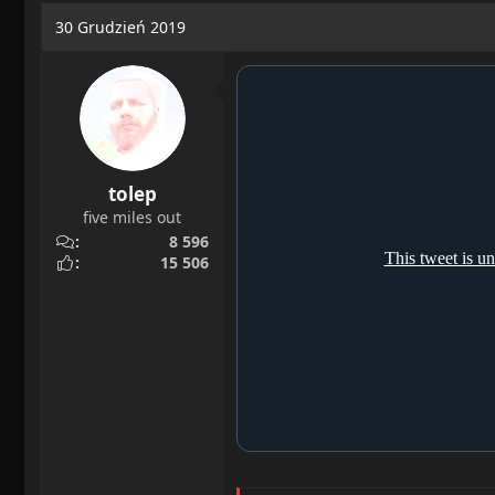
a
o
30 Grudzień 2019
d
c
s
z
t
ę
a
t
r
y
t
e
tolep
r
five miles out
8 596
15 506