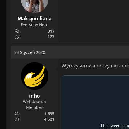
:
Maksymiliana
Everyday Hero
317
177
24 Styczeń 2020
Wyreżyserowane czy nie - dob
inho
Well-Known
Member
1 635
4 521