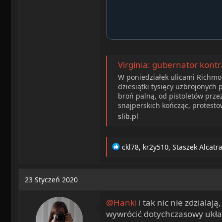
Virginia: gubernator kont
W poniedziałek ulicami Richmon
dziesiątki tysięcy uzbrojonych
broń palną, od pistoletów prze
snajperskich kończąc, protestow
slib.pl
R
ckl78
,
kr2y510
,
Staszek Alcatr
e
a
c
23 Styczeń 2020
t
i
@Hanki
i tak nic nie zdziala
o
n
wywrócić dotychczasowy układ.
s