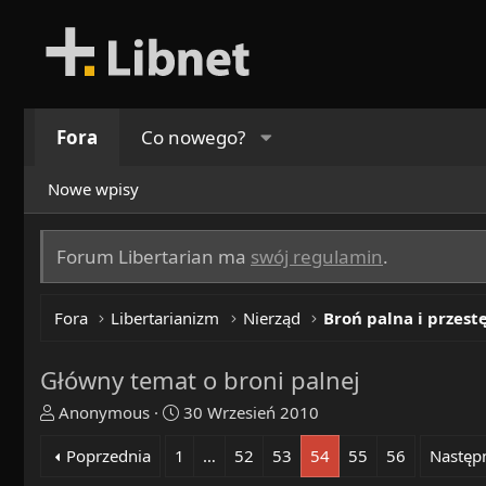
Fora
Co nowego?
Nowe wpisy
Forum Libertarian ma
swój regulamin
.
Fora
Libertarianizm
Nierząd
Broń palna i przest
Główny temat o broni palnej
T
R
Anonymous
30 Wrzesień 2010
h
o
Poprzednia
1
…
52
53
54
55
56
Następ
r
z
e
p