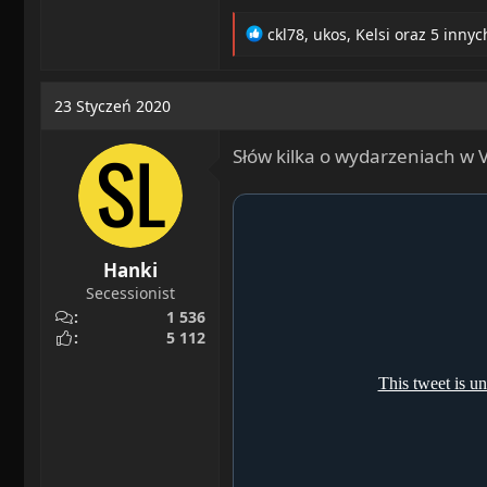
R
ckl78
,
ukos
,
Kelsi
oraz 5 innyc
e
a
c
23 Styczeń 2020
t
i
Słów kilka o wydarzeniach w 
o
n
s
:
Hanki
Secessionist
1 536
5 112