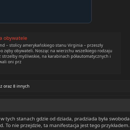
ra obywatele
d – stolicy amerykańskiego stanu Virginia – przeszły
 po zęby obywateli. Nosząc na wierzchu wszelkiego rodzaju
z strzelby myśliwskie, na karabinach półautomatycznych i
ali oni prz
az
oraz 8 innych
ją, w tych stanach gdzie od dziada, pradziada była swobod
 To nie przejdzie, ta manifestacja jest tego przykładem.