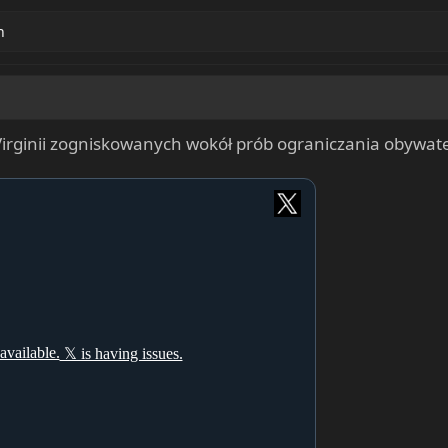
h
Virginii zogniskowanych wokół prób ograniczania obywat