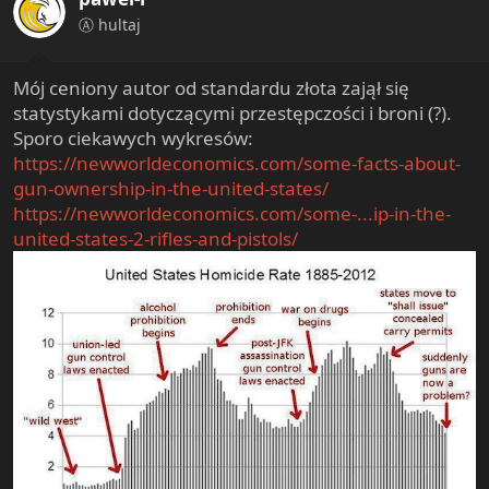
n
Ⓐ hultaj
s
:
Mój ceniony autor od standardu złota zajął się
statystykami dotyczącymi przestępczości i broni (?).
Sporo ciekawych wykresów:
https://newworldeconomics.com/some-facts-about-
gun-ownership-in-the-united-states/
https://newworldeconomics.com/some-...ip-in-the-
united-states-2-rifles-and-pistols/