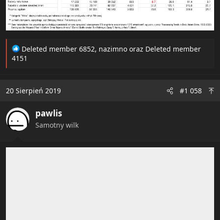
R
Deleted member 6852
,
nazimno
oraz
Deleted member
e
4151
a
c
t
20 Sierpień 2019
#1 058
i
o
pawlis
n
s
Samotny wilk
: