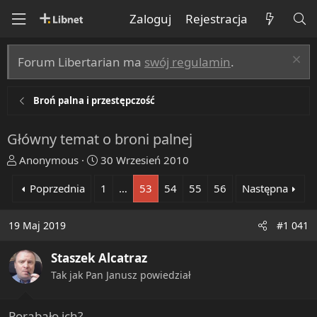
Zaloguj
Rejestracja
Forum Libertarian ma
swój regulamin
.
Broń palna i przestępczość
Główny temat o broni palnej
T
R
Anonymous
30 Wrzesień 2010
h
o
Poprzednia
1
…
53
54
55
56
Następna
r
z
e
p
a
o
19 Maj 2019
#1 041
d
c
s
z
Staszek Alcatraz
t
ę
Tak jak Pan Janusz powiedział
a
t
r
y
t
Porąbało ich?