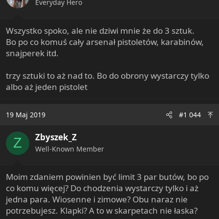
s
Everyday Hero
:
Wszystko spoko, ale nie dziwi mnie że do 3 sztuk.
Bo po co komuś cały arsenał pistoletów, karabinów,
snajperek itd.
trzy sztuki to aż nad to. Bo do obrony wystarczy tylko
albo aż jeden pistolet
19 Maj 2019
#1 044
Zbyszek_Z
Z
Well-Known Member
Moim zdaniem powinien być limit 3 par butów, bo po
co komu więcej? Do chodzenia wystarczy tylko i aż
jedna para. Wiosenne i zimowe? Obu naraz nie
potrzebujesz. Klapki? A to w skarpetach nie łaska?