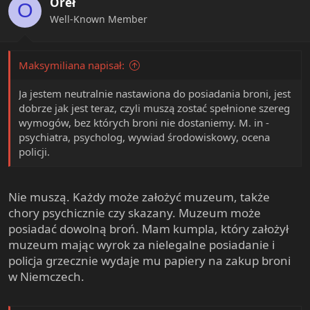
Oreł
o
O
n
Well-Known Member
s
:
Maksymiliana napisał:
Ja jestem neutralnie nastawiona do posiadania broni, jest
dobrze jak jest teraz, czyli muszą zostać spełnione szereg
wymogów, bez których broni nie dostaniemy. M. in -
psychiatra, psycholog, wywiad środowiskowy, ocena
policji.
Nie muszą. Każdy może założyć muzeum, także
chory psychicznie czy skazany. Muzeum może
posiadać dowolną broń. Mam kumpla, który założył
muzeum mając wyrok za nielegalne posiadanie i
policja grzecznie wydaje mu papiery na zakup broni
w Niemczech.