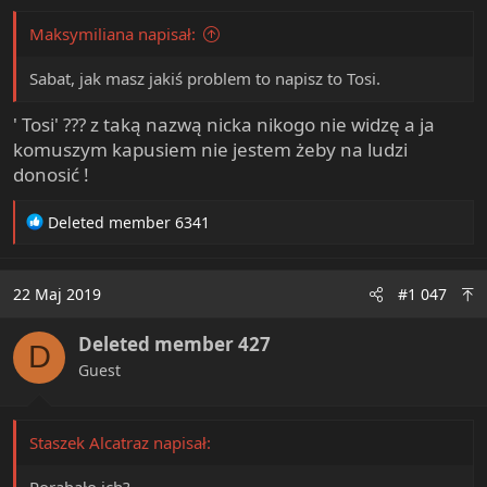
Maksymiliana napisał:
Sabat, jak masz jakiś problem to napisz to Tosi.
' Tosi' ??? z taką nazwą nicka nikogo nie widzę a ja
komuszym kapusiem nie jestem żeby na ludzi
donosić !
R
Deleted member 6341
e
a
c
22 Maj 2019
#1 047
t
i
Deleted member 427
o
D
n
Guest
s
:
Staszek Alcatraz napisał: