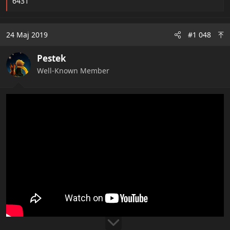
e
6431
a
c
t
24 Maj 2019
#1 048
i
o
Pestek
n
s
Well-Known Member
: