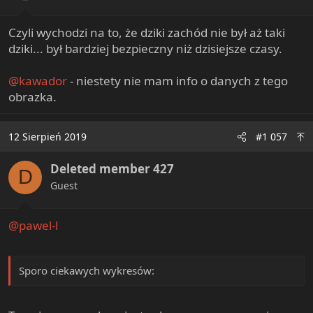
s
:
Czyli wychodzi na to, że dziki zachód nie był aż taki
dziki... był bardziej bezpieczny niż dzisiejsze czasy.
@kawador
- niestety nie mam info o danych z tego
obrazka.
12 Sierpień 2019
#1 057
Deleted member 427
D
Guest
@pawel-l
Sporo ciekawych wykresów: