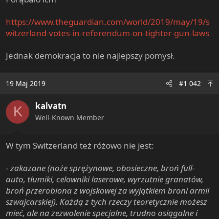
e
r
https://www.theguardian.com/world/2019/may/19/s
witzerland-votes-in-referendum-on-tighter-gun-laws
Jednak demokracja to nie najlepszy pomysł.
19 Maj 2019
#1 042
kalvatn
K
Well-Known Member
W tym Switzerland też różowo nie jest:
- zakazane (noże sprężynowe, obosieczne, broń full-
auto, tłumiki, celowniki laserowe, wyrzutnie granatów,
broń przerobiona z wojskowej za wyjątkiem broni armii
szwajcarskiej). Każdą z tych rzeczy teoretycznie możesz
mieć, ale na zezwolenie specjalne, trudno osiągalne i