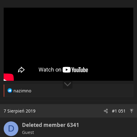
R
nazimno
e
a
c
7 Sierpień 2019
#1 051
t
i
Deleted member 6341
o
D
n
Guest
s