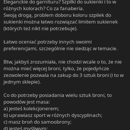
Eleganckie do garnituru? Szpilki do sukienki i to w
różnych kolorach? Co za fanaberia.
Swoją drogą, problem doboru koloru szpilek do
sukienki można łatwo rozwiązać limitem sukienek
(których też nikt nie potrzebuje).
Łatwo oceniać potrzeby innych swoimi
preferencjami, szczególnie nie siedząc w temacie.
Btw, jakbyś zrozumiała, nie chodzi wcale o to, że nie
można mieć więcej broni, tylko, że pojedyńcze
zezwolenie pozwala na zakup do 3 sztuk broni (i to w
jednym sklepie).
Co do potrzeby posiadania wielu sztuk broni, to
powodów jest masa:
a) jesteś kolekcjonerem;
b) uprawiasz sport w różnych dyscyplinach;
c) masz broń do samoobrony;
d) jesteś myśliwym;