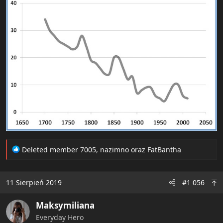
R
Deleted member 7005
,
nazimno
oraz
FatBantha
e
a
c
11 Sierpień 2019
#1 056
t
i
Maksymiliana
o
n
Everyday Hero