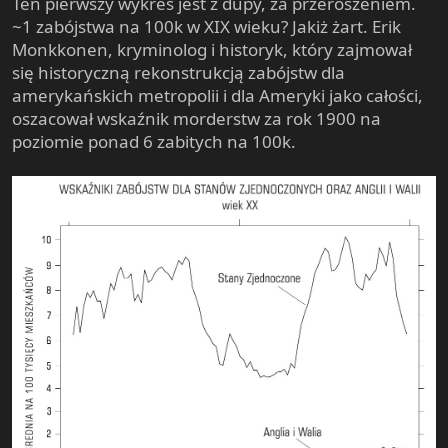
Ten pierwszy wykres jest z dupy, za przeroszeniem.
~1 zabójstwa na 100k w XIX wieku? Jakiż żart. Erik
Monkkonen, kryminolog i historyk, który zajmował
się historyczną rekonstrukcją zabójstw dla
amerykańskich metropolii i dla Ameryki jako całości,
oszacował wskaźnik morderstw za rok 1900 na
poziomie ponad 6 zabitych na 100k.