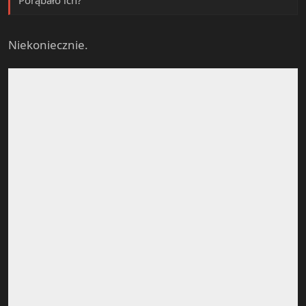
Porąbało ich?
Niekoniecznie.