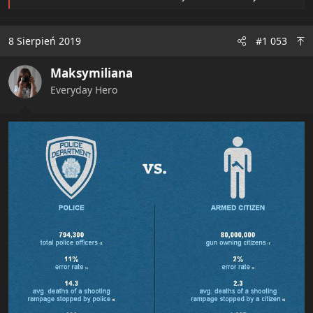
e
a
c
8 Sierpień 2019
#1 053
t
i
Maksymiliana
o
n
Everyday Hero
s
: