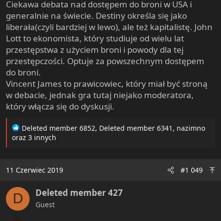
Ciekawa debata nad dostępem do broni w USA i
generalnie na świecie. Destiny określa się jako
liberała(czyli bardziej w lewo), ale też kapitalistę. John
Lott to ekonomista, który studiuje od wielu lat
przestępstwa z użyciem broni i powody dla tej
przestępczości. Optuje za powszechnym dostępem
do broni.
Vincent James to prawicowiec, który miał być stroną
w debacie, jednak gra tutaj niejako moderatora,
który włącza się do dyskusji.
R
Deleted member 6852
,
Deleted member 6341
,
nazimno
e
oraz 3 innych
a
c
t
11 Czerwiec 2019
#1 049
i
o
Deleted member 427
n
D
s
Guest
: