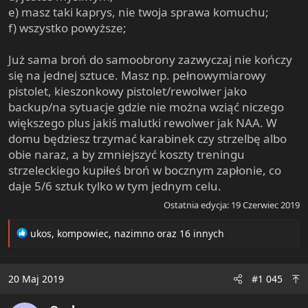
e) masz taki kaprys, nie twoja sprawa komuchu;
f) wszystko powyższe;
Już sama broń do samoobrony zazwyczaj nie kończy
się na jednej sztuce. Masz np. pełnowymiarowy
pistolet, kieszonkowy pistolet/rewolwer jako
backup/na sytuacje gdzie nie można wziąć niczego
większego plus jakiś malutki rewolwer jak NAA. W
domu będziesz trzymać karabinek czy strzelbę albo
obie naraz, a by zmniejszyć koszty treningu
strzeleckiego kupiłeś broń w bocznym zapłonie, co
daje 5/6 sztuk tylko w tym jednym celu.
Ostatnia edycja:
19 Czerwiec 2019
R
ukos
,
kompowiec
,
nazimno
oraz 16 innych
e
a
c
20 Maj 2019
#1 045
t
i