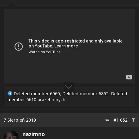
:
R
Deleted member 6960
,
Deleted member 6852
,
Deleted
e
member 6610
oraz 4 innych
a
c
t
7 Sierpień 2019
#1 052
i
o
nazimno
n