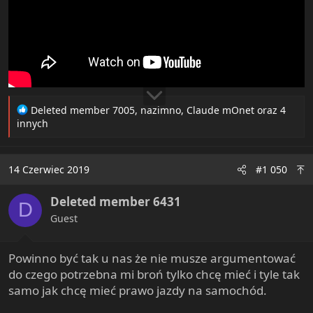
R
Deleted member 7005
,
nazimno
,
Claude mOnet
oraz 4
e
innych
a
c
t
14 Czerwiec 2019
#1 050
i
o
Deleted member 6431
n
D
s
Guest
:
Powinno być tak u nas że nie musze argumentować
do czego potrzebna mi broń tylko chcę mieć i tyle tak
samo jak chcę mieć prawo jazdy na samochód.