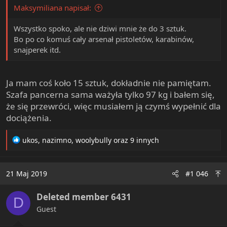
Maksymiliana napisał:
Wszystko spoko, ale nie dziwi mnie że do 3 sztuk.
Bo po co komuś cały arsenał pistoletów, karabinów,
snajperek itd.
Ja mam coś koło 15 sztuk, dokładnie nie pamiętam.
Szafa pancerna sama ważyła tylko 97 kg i bałem się,
że się przewróci, więc musiałem ją czymś wypełnić dla
dociążenia.
R
ukos
,
nazimno
,
woolybully
oraz 9 innych
e
a
c
21 Maj 2019
#1 046
t
i
Deleted member 6431
o
D
n
Guest
s
: