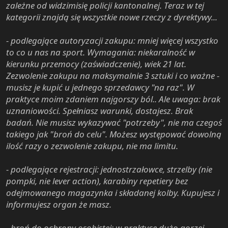
zależne od widzimisię policji kantonalnej. Teraz w tej
kategorii znajdą się wszystkie nowe rzeczy z dyrektywy...
- podlegające autoryzacji zakupu: mniej więcej wszystko
to co u nas na sport. Wymagania: niekaralność w
kierunku przemocy (zaświadczenie), wiek 21 lat.
Zezwolenie zakupu na maksymalnie 3 sztuki i co ważne -
musisz je kupić u jednego sprzedawcy "na raz". W
praktyce moim zdaniem najgorszy ból.. Ale uwaga: brak
uznaniowości. Spełniasz warunki, dostajesz. Brak
badań. Nie musisz wykazywać "potrzeby", nie ma czegoś
takiego jak "broń do celu". Możesz występować dowolną
ilość razy o zezwolenie zakupu, nie ma limitu.
- podlegające rejestracji: jednostrzałowce, strzelby (nie
pompki, nie lever action), karabiny repetiery bez
odejmowanego magazynka i składanej kolby. Kupujesz i
informujesz organ że masz.
- broń do ochrony osobistej: w praktyce dużo gorzej