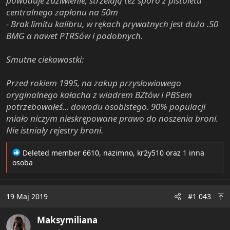
powoduje zdziwienie, strzelają też sporo z pistoletu
centralnego zapłonu na 50m
- Brak limitu kalibru, w rękach prywatnych jest dużo .50
BMG a nawet PTRSów i podobnych.
Smutne ciekawostki:
Przed rokiem 1995, na zakup przysłowiowego
oryginalnego kałacha z wiadrem BZtów i PBSem
potrzebowałeś... dowodu osobistego. 90% populacji
miało niczym nieskrępowane prawo do noszenia broni.
Nie istniały rejestry broni.
R
Deleted member 6610
,
nazimno
,
kr2y510
oraz 1 inna
e
osoba
a
c
t
19 Maj 2019
#1 043
i
o
Maksymiliana
n