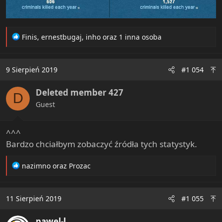
R
Finis
,
ernestbugaj
,
inho
oraz 1 inna osoba
e
a
c
9 Sierpień 2019
#1 054
t
i
Deleted member 427
o
D
n
Guest
s
:
^^^
Bardzo chciałbym zobaczyć źródła tych statystyk.
R
nazimno
oraz
Prozac
e
a
c
11 Sierpień 2019
#1 055
t
i
pawel-l
o