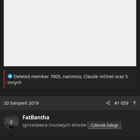
R
Deleted member 7005
,
nazimno
,
Claude mOnet
oraz 5
e
innych
a
c
t
20 Sierpień 2019
#1 059
i
o
FatBantha
n
s
sprzedawca niszowych etosów
Członek Załogi
: