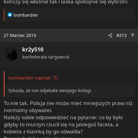
kończy się właśnie tak i laska spokojnie się wybroni.
R
bombardier
e
a
c
27 Marzec 2019
#213
t
i
kr2y510
o
n
konfederata targowicki
s
:
bombardier napisał:
Szkoda, że nie odjebała swojego kolegi.
To nie tak. Policja nie może mieć mniejszych praw niż
normalny obywatel.
Należy sobie odpowiedzieć na pytanie: co by było
gdyby to murzyn rzucił się na jakiegoś faceta, a
kobieta z klamką by go odwaliła?