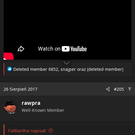
R
Deleted member 6852
,
snajper
oraz
(deleted member)
e
a
c
26 Sierpień 2017
#205
t
i
rawpra
o
n
Well-Known Member
s
:
FatBantha napisał: