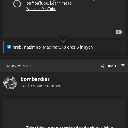
R
hrab
,
nazimno
,
Madmar318
oraz 5 innych
e
a
c
3 Marzec 2019
#210
t
i
bombardier
o
n
Well-Known Member
s
: