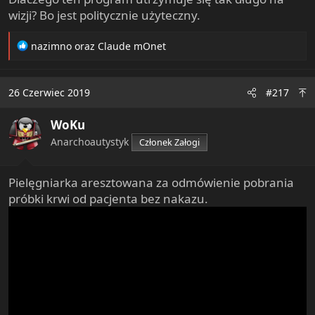
wizji? Bo jest politycznie użyteczny.
R
nazimno
oraz
Claude mOnet
e
a
c
26 Czerwiec 2019
#217
t
i
WoKu
o
n
Anarchoautystyk
Członek Załogi
s
:
Pielęgniarka aresztowana za odmówienie pobrania
próbki krwi od pacjenta bez nakazu.