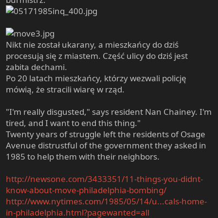
Nikt nie został ukarany, a mieszkańcy do dziś
procesują się z miastem. Część ulicy do dziś jest
zabita dechami.
Po 20 latach mieszkańcy, którzy wezwali policję
mówią, że stracili wiarę w rząd.
"I'm really disgusted," says resident Nan Chainey. I'm
tired, and I want to end this thing."
Twenty years of struggle left the residents of Osage
Avenue distrustful of the government they asked in
1985 to help them with their neighbors.
http://newsone.com/3433351/11-things-you-didnt-
know-about-move-philadelphia-bombing/
http://www.nytimes.com/1985/05/14/u...cals-home-
in-philadelphia.html?pagewanted=all