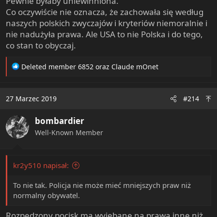
Pewnie byłaby uniewinniona.
Co oczywiście nie oznacza, że zachowała się według
naszych polskich zwyczajów i kryteriów niemoralnie i
nie nadużyła prawa. Ale USA to nie Polska i do tego,
co stan to obyczaj.
R
Deleted member 6852
oraz
Claude mOnet
e
a
c
27 Marzec 2019
#214
t
i
bombardier
o
n
Well-Known Member
s
:
kr2y510 napisał:
To nie tak. Policja nie może mieć mniejszych praw niż
normalny obywatel.
Rozpędzony pocisk ma wyjebane na prawa inne niż