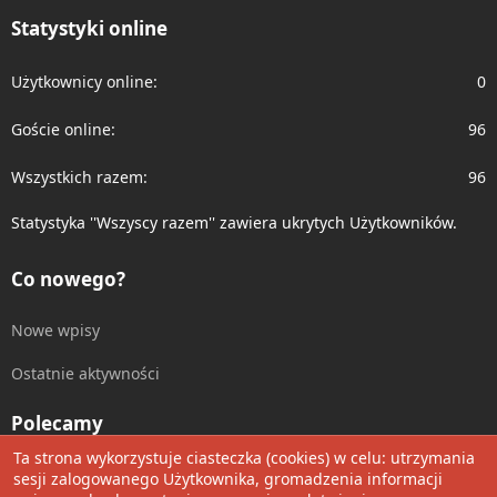
S
Statystyki online
Użytkownicy online
0
Goście online
96
Wszystkich razem
96
Statystyka ''Wszyscy razem'' zawiera ukrytych Użytkowników.
Co nowego?
Nowe wpisy
Ostatnie aktywności
Polecamy
Ta strona wykorzystuje ciasteczka (cookies) w celu: utrzymania
Wolnościowe cytaty
sesji zalogowanego Użytkownika, gromadzenia informacji