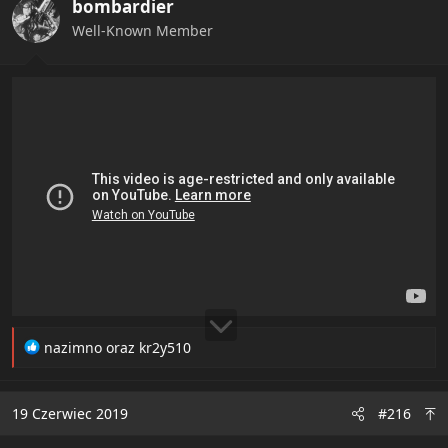
bombardier
o
n
Well-Known Member
s
:
R
nazimno
oraz
kr2y510
e
a
c
19 Czerwiec 2019
#216
t
i