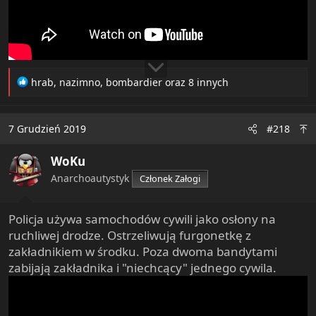
R
hrab
,
nazimno
,
bombardier
oraz 8 innych
e
a
c
7 Grudzień 2019
#218
t
i
WoKu
o
n
Anarchoautystyk
Członek Załogi
s
:
Policja używa samochodów cywili jako osłony na
ruchliwej drodze. Ostrzeliwują furgonetkę z
zakładnikiem w środku. Poza dwoma bandytami
zabijają zakładnika i "niechcący" jednego cywila.