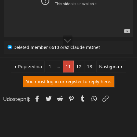
R
Deleted member 6610
oraz
Claude mOnet
e
a
c
Poprzednia
1
…
11
12
13
Następna
t
i
You must log in or register to reply here.
o
n
s
Facebook
Twitter
Reddit
Pinterest
Tumblr
WhatsApp
Umieść Lin
Udostępnij:
: