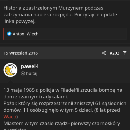
t
Historia z zastrzelonym Murzynem podczas
e
zatrzymania nabiera rozpędu. Poczytajcie update
r
linka powyżej.
R
Antoni Wiech
e
a
c
15 Wrzesień 2016
#202
t
i
pawel-l
o
n
Ⓐ hultaj
s
:
13 maja 1985 r. policja w Filadelfii zrzuciła bombę na
dom z czarnymi radykałami.
Pożar, który się rozprzestrzenił zniszczył 61 sąsiednich
domów. 11 osób zginęło w tym 5 dzieci. (8 lat przed
Waco
)
Miastem w tym czasie rządził pierwszy czarnoskóry
burmistrz.