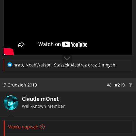
R
hrab
,
NoahWatson
,
Staszek Alcatraz
oraz 2 innych
e
a
c
7 Grudzień 2019
#219
t
i
Claude mOnet
o
n
Well-Known Member
s
:
WoKu napisał: