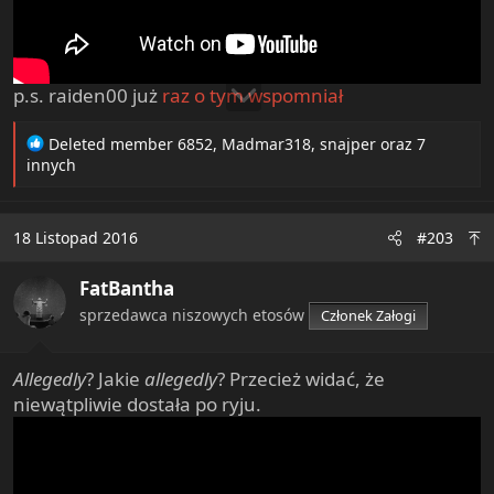
p.s. raiden00 już
raz o tym wspomniał
R
Deleted member 6852
,
Madmar318
,
snajper
oraz 7
e
innych
a
c
t
18 Listopad 2016
#203
i
o
FatBantha
n
s
sprzedawca niszowych etosów
Członek Załogi
:
Allegedly
? Jakie
allegedly
? Przecież widać, że
niewątpliwie dostała po ryju.