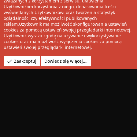
związanych z korzystaniem z serwisu, ułatwienia
Użytkownikom korzystania z niego, dopasowania treści
Udostępnij
wyświetlanych Użytkownikowi oraz tworzenia statystyk
oglądalności czy efektywności publikowanych
Facebook
Twitter
Reddit
Pinterest
Tumblr
WhatsApp
Umieść Link
reklam.Użytkownik ma możliwość skonfigurowania ustawień
cookies za pomocą ustawień swojej przeglądarki internetowej.
Użytkownik wyraża zgodę na używanie i wykorzystywanie
cookies oraz ma możliwość wyłączenia cookies za pomocą
®
Community platform by XenForo
© 2010-2022 XenForo Ltd.
ustawień swojej przeglądarki internetowej.
Design by:
Pixel Exit
Tłumaczenie wykonane przez
XboxForum.pl
. |
Media embeds
Zaakceptuj
Dowiedz się więcej.…
via s9e/MediaSites