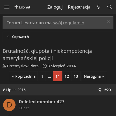
Zaloguj
Rejestracja
Forum Libertarian ma
swój regulamin
.
Copwatch
Brutalność, głupota i niekompetencja
amerykańskiej policji
T
R
Przemysław Pintal
3 Sierpień 2014
h
o
Poprzednia
1
…
11
12
13
Następna
r
z
e
p
a
o
8 Lipiec 2016
#201
d
c
s
z
Deleted member 427
D
t
ę
Guest
a
t
r
y