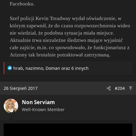
Facebooku.
Szef policji Kevin Treadway wydał oświadczenie, w
którym zapewnił, że do czasu rozpowszechnienia wideo
nie wiedział, że podobna sytuacja miała miejsce.
Aktualnie trwa niezależne śledztwo mające wyjaśnić
całe zajście, m.in. co spowodowało, że funkcjonariusz z
Arizony tak brutalnie potraktował zatrzymaną.
R
hrab
,
nazimno
,
Doman
oraz 6 innych
e
a
c
26 Sierpień 2017
#204
t
i
Non Serviam
o
n
Well-Known Member
s
: