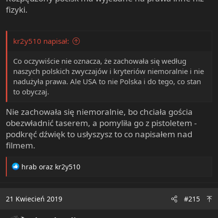
fizyki.
kr2y510 napisał:
Co oczywiście nie oznacza, że zachowała się według
naszych polskich zwyczajów i kryteriów niemoralnie i nie
nadużyła prawa. Ale USA to nie Polska i do tego, co stan
to obyczaj.
Nie zachowała się niemoralnie, bo chciała gościa
obezwładnić taserem, a pomyliła go z pistoletem -
podkręć dźwięk to usłyszysz to co napisałem nad
filmem.
R
hrab
oraz
kr2y510
e
a
c
21 Kwiecień 2019
#215
t
i