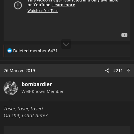
R
Deleted member 6431
e
a
c
26 Marzec 2019
#211
t
i
bombardier
o
n
Well-Known Member
s
:
Taser, taser, taser!
Oh shit, i shot him!?