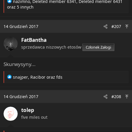
R
nazimno
,
Deleted member 6341
,
Deleted member 6431
e
oraz 5 innych
a
c
t
14 Grudzień 2017
#207
i
o
FatBantha
n
s
sprzedawca niszowych etosów
Członek Załogi
:
Skurwysyny...
R
snajper
,
Racibor
oraz
fds
e
a
c
14 Grudzień 2017
#208
t
i
tolep
o
n
five miles out
s
: