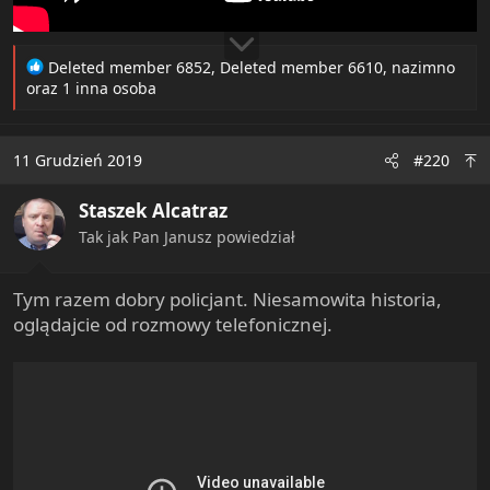
R
Deleted member 6852
,
Deleted member 6610
,
nazimno
e
oraz 1 inna osoba
a
c
t
11 Grudzień 2019
#220
i
o
Staszek Alcatraz
n
s
Tak jak Pan Janusz powiedział
:
Tym razem dobry policjant. Niesamowita historia,
oglądajcie od rozmowy telefonicznej.