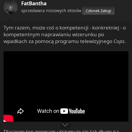
FatBantha
o
n
sprzedawca niszowych etosów
Członek Załogi
s
:
Tym razem, może coś o kompetencji - konkretniej - o
kompetentnym naprawianiu wizerunku po
wpadkach za pomocą programu telewizyjnego
Cops
.
Dlaczego ten program utrzymuje się tak długo na