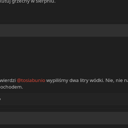
kutuj grzechy w sierpniu.
twierdzi
@tosiabunio
wypiliśmy dwa litry wódki. Nie, nie n
mochodem.
y