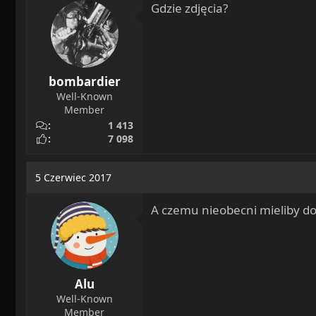
Gdzie zdjęcia?
o
n
s
:
bombardier
Well-Known
Member
1 413
7 098
5 Czerwiec 2017
A czemu nieobecni mieliby do
Alu
Well-Known
Member