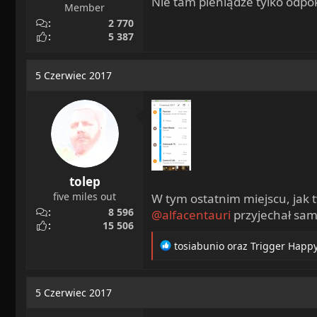
Nie tam pieniądze tylko odpo
Member
2 770
5 387
5 Czerwiec 2017
tolep
five miles out
W tym ostatnim miejscu, jak 
8 596
@alfacentauri
przyjechał sa
15 506
R
tosiabunio
oraz
Trigger Happ
e
a
c
5 Czerwiec 2017
t
i