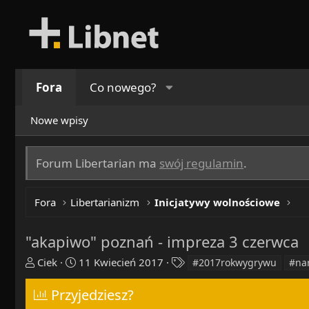
Fora
Co nowego?
Nowe wpisy
Forum Libertarian ma
swój regulamin
.
Fora
Libertarianizm
Inicjatywy wolnościowe
"akapiwo" poznań - impreza 3 czerwca
T
R
T
Ciek
11 Kwiecień 2017
#2017rokwygrywu
#na
h
o
a
r
z
g
Przyjedziesz?
e
p
s