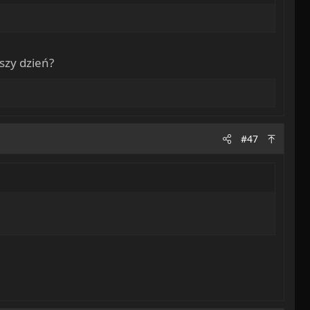
szy dzień?
#47