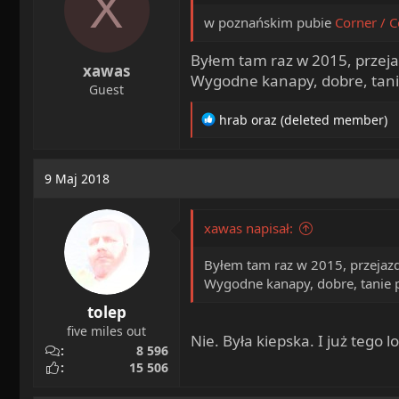
X
w poznańskim pubie
Corner / 
Byłem tam raz w 2015, przeja
xawas
Wygodne kanapy, dobre, tanie
Guest
R
hrab
oraz
(deleted member)
e
a
c
9 Maj 2018
t
i
o
xawas napisał:
n
s
Byłem tam raz w 2015, przejazd
:
Wygodne kanapy, dobre, tanie p
tolep
five miles out
Nie. Była kiepska. I już tego 
8 596
15 506