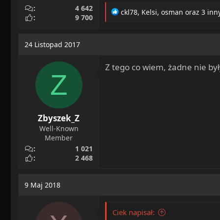
4 642
R
ckl78
,
Kelsi
,
osman
oraz 3 inn
9 700
e
a
c
24 Listopad 2017
t
i
Z tego co wiem, żadne nie b
o
Z
n
s
:
Zbyszek_Z
Well-Known
Member
1 021
2 468
9 Maj 2018
Ciek napisał: