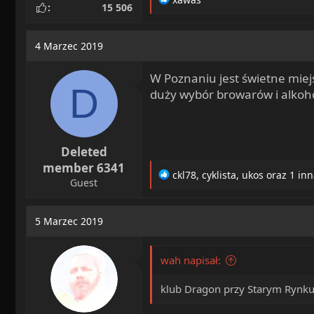
15 506
e
a
c
4 Marzec 2019
t
i
W Poznaniu jest świetne miej
o
D
n
duży wybór browarów i alkoho
s
:
Deleted
member 6341
R
ckl78
,
cyklista
,
ukos
oraz 1 in
Guest
e
a
c
5 Marzec 2019
t
i
o
wah napisał:
n
s
klub Dragon przy Starym Rynku
: