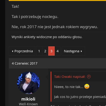
a
o
Tak!
d
c
s
z
Tak i potrzebuję noclegu.
t
ę
a
t
Nie, rok 2017 nie jest jednak rokiem wygrywu.
r
y
t
Wyniki ankiety widoczne po oddaniu głosu.
e
r
Poprzednia
1
2
3
4
Następna
4 Czerwiec 2017
Taki Owaki napisał:
Nieee, to nie tak...
Jak cos to jutro przeleje pieni
mikioli
Well-Known