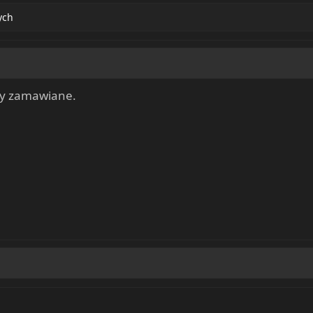
ych
yły zamawiane.