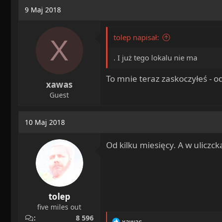
9 Maj 2018
tolep napisał:
X
. I już tego lokalu nie ma
To mnie teraz zaskoczyłeś - o
xawas
Guest
10 Maj 2018
Od kilku miesięcy. A w uliczck
tolep
five miles out
8 596
R
xawas