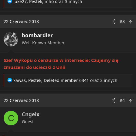
R
luke27
,
Pestek
,
inho
oraz 3 innych
e
a
c
22 Czerwiec 2018
#3
t
i
bombardier
o
n
Well-Known Member
s
:
Szef Wykopu o cenzurze w internecie: Czujemy się
zmuszeni do ucieczki z Unii
R
xawas
,
Pestek
,
Deleted member 6341
oraz 3 innych
e
a
c
22 Czerwiec 2018
#4
t
i
Cngelx
o
C
n
Guest
s
: