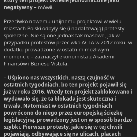
który ten projekt określił jednoznacznie jako
negatywny –
mówił.
Przeciwko nowemu unijnemu projektowi w wielu
miastach Polski odbyły się (i nadal trwają) protesty
społeczne. Nie są one jednak tak masowe, jak w
przypadku protestów przeciwko ACTA w 2012 roku, w
dodatku prowadzone w ostatnim możliwym
momencie – zaznaczył ekonomista z Akademii
Finansów i Biznesu Vistula.
– Uśpiono nas wszystkich, naszą czujność w
ostatnich tygodniach, bo ten projekt pojawił się
już w roku 2016. Wtedy ten projekt zablokowano i
wydawało się, że ta blokada jest skuteczna i
trwała. Natomiast w ostatnich tygodniach
powrócono do niego przez europejską ścieżkę
legislacyjną, prowadzony jest on w sposób bardzo
szybki. Pierwsze protesty, jakie się w tej chwili
pojawiają, odbywające się na ulicach, placach