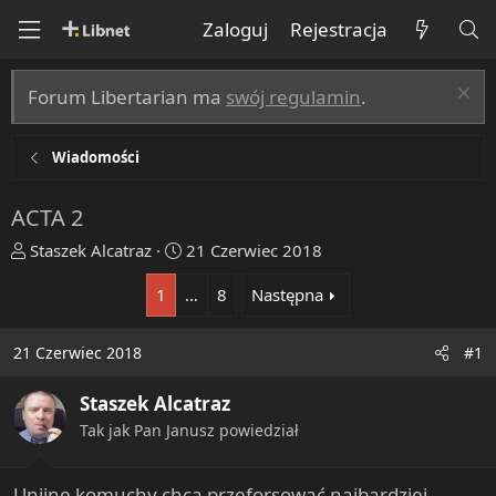
Zaloguj
Rejestracja
Forum Libertarian ma
swój regulamin
.
Wiadomości
ACTA 2
T
R
Staszek Alcatraz
21 Czerwiec 2018
h
o
1
…
8
Następna
r
z
e
p
a
o
21 Czerwiec 2018
#1
d
c
s
z
Staszek Alcatraz
t
ę
Tak jak Pan Janusz powiedział
a
t
r
y
t
Unijne komuchy chcą przeforsować najbardziej