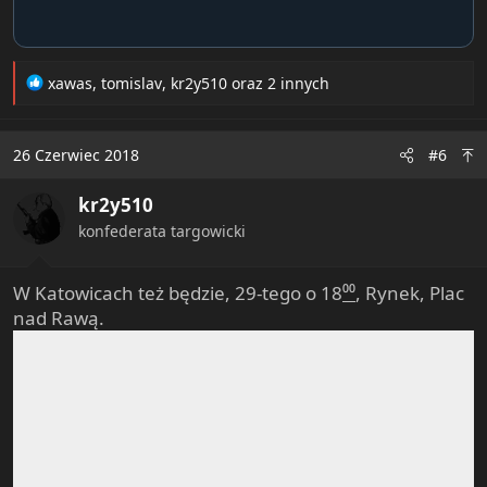
R
xawas
,
tomislav
,
kr2y510
oraz 2 innych
e
a
c
26 Czerwiec 2018
#6
t
i
kr2y510
o
n
konfederata targowicki
s
:
W Katowicach też będzie, 29-tego o 18
⁰⁰
, Rynek, Plac
nad Rawą.