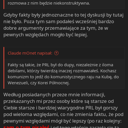
rozmowa z nim będzie niekonstruktywna.
Gdyby fakty były jednoznaczne to tej dyskusji by tutaj
nie było. Poza tym sam podałeś wcześniej bardzo
dobre argumenty przemawiające za tym, że w
pewnych względach mogło być lepiej.
Claude mOnet napisał:
Fakty są takie, że PRL był do dupy, niezależnie z iloma
debilami, którzy twierdzą inaczej rozmawiałeś. Kochasz
komunizm to jedź do komunistycznego raju na Kubę, do
Wenezueli, czy Korei Północnej.
Według posiadanych przeze mnie informacji,
przekazanych mi przez osoby które są starsze od
Ciebie starsze i bardziej wiarygodne PRL był gorszy
pod wieloma względami, co nie zmienia faktu, że pod
pewnymi względami mógł być lepszy (po raz kolejny:
sam o tym pisałeś
i od tego właśnie zaczęła się ta