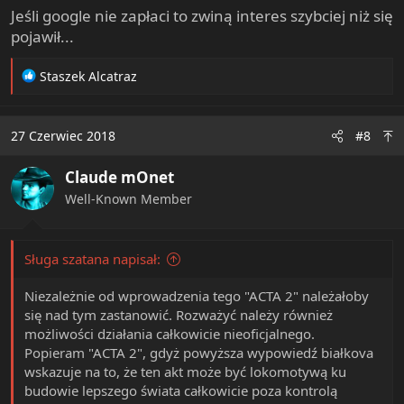
Jeśli google nie zapłaci to zwiną interes szybciej niż się
pojawił...
R
Staszek Alcatraz
e
a
c
27 Czerwiec 2018
#8
t
i
Claude mOnet
o
n
Well-Known Member
s
:
Sługa szatana napisał:
Niezależnie od wprowadzenia tego "ACTA 2" należałoby
się nad tym zastanowić. Rozważyć należy również
możliwości działania całkowicie nieoficjalnego.
Popieram "ACTA 2", gdyż powyższa wypowiedź białkova
wskazuje na to, że ten akt może być lokomotywą ku
budowie lepszego świata całkowicie poza kontrolą