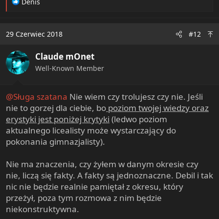
R
Denis
e
a
c
29 Czerwiec 2018
#12
t
i
Claude mOnet
o
n
Well-Known Member
s
:
@Sługa szatana
Nie wiem czy trolujesz czy nie. Jeśli
nie to gorzej dla ciebie, bo
poziom twojej wiedzy oraz
erystyki jest poniżej krytyki
(ledwo poziom
aktualnego licealisty może wystarczający do
pokonania gimnazjalisty).
Nie ma znaczenia, czy żyłem w danym okresie czy
nie, liczą się fakty. A fakty są jednoznaczne. Debil i tak
nic nie będzie realnie pamiętał z okresu, który
przeżył, poza tym rozmowa z nim będzie
niekonstruktywna.