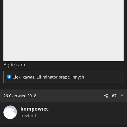
Będę tam.
R
Ciek
,
xawas
,
Eli-minator
oraz 5 innych
e
a
c
26 Czerwiec 2018
#7
t
i
kompowiec
o
n
freetard
s
: