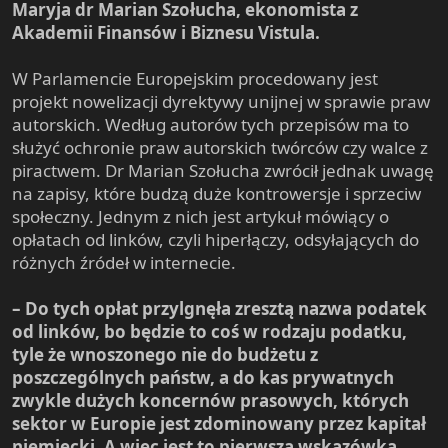
Maryja dr Marian Szołucha, ekonomista z
Akademii Finansów i Biznesu Vistula.
W Parlamencie Europejskim procedowany jest
projekt nowelizacji dyrektywy unijnej w sprawie praw
autorskich. Według autorów tych przepisów ma to
służyć ochronie praw autorskich twórców czy walce z
piractwem. Dr Marian Szołucha zwrócił jednak uwagę
na zapisy, które budzą duże kontrowersje i sprzeciw
społeczny. Jednym z nich jest artykuł mówiący o
opłatach od linków, czyli hiperłączy, odsyłających do
różnych źródeł w internecie.
– Do tych opłat przylgnęła zresztą nazwa podatek
od linków, bo będzie to coś w rodzaju podatku,
tyle że wnoszonego nie do budżetu z
poszczególnych państw, a do kas prywatnych
zwykle dużych koncernów prasowych, których
sektor w Europie jest zdominowany przez kapitał
niemiecki. A więc jest to pierwsza wskazówka,