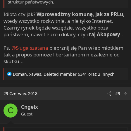
struktur państwowych.
Idiota czy jak?
Wprowadźmy komunę, jak za PRLu
,
wtedy wszystko rozkwitnie, a nie tylko Internet.
Czarny rynek będzie wszędzie, wszystko poza
państwem, nawet euro i dolary, czyli
raj Akapowy
...
Ps.
@Sługa szatana
pieprznij się Pan w łep młotkiem
tak a propos pomoże libertarianom niezależnie od
skutku...
R
Doman
,
xawas
,
Deleted member 6341
oraz 2 innych
e
a
c
29 Czerwiec 2018
#9
t
i
Cngelx
o
C
n
Guest
s
: