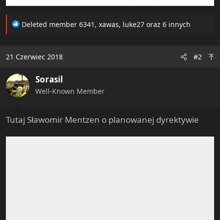
R
Deleted member 6341
,
xawas
,
luke27
oraz 6 innych
e
a
c
21 Czerwiec 2018
#2
t
i
Sorasil
o
n
Well-Known Member
s
:
Tutaj Sławomir Mentzen o planowanej dyrektywie