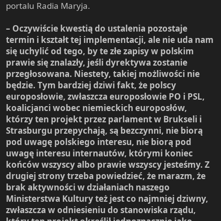
portalu Radia Maryja.
– Oczywiście kwestią do ustalenia pozostaje
termin i kształt tej implementacji, ale nie uda nam
się uchylić od tego, by te złe zapisy w polskim
prawie się znalazły, jeśli dyrektywa zostanie
przegłosowana. Niestety, takiej możliwości nie
będzie. Tym bardziej dziwi fakt, że polscy
europosłowie, zwłaszcza europosłowie PO i PSL,
koalicjanci wobec niemieckich europosłów,
którzy ten projekt przez parlament w Brukseli i
Strasburgu przepychają, są bezczynni, nie biorą
pod uwagę polskiego interesu, nie biorą pod
uwagę interesu internautów, którymi koniec
końców wszyscy albo prawie wszyscy jesteśmy. Z
drugiej strony trzeba powiedzieć, że marazm, że
brak aktywności w działaniach naszego
Ministerstwa Kultury też jest co najmniej dziwny,
zwłaszcza w odniesieniu do stanowiska rządu,