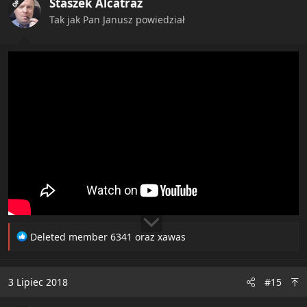
Staszek Alcatraz
OP
Tak jak Pan Janusz powiedział
R
Deleted member 6341
oraz
xawas
e
a
c
3 Lipiec 2018
#15
t
i