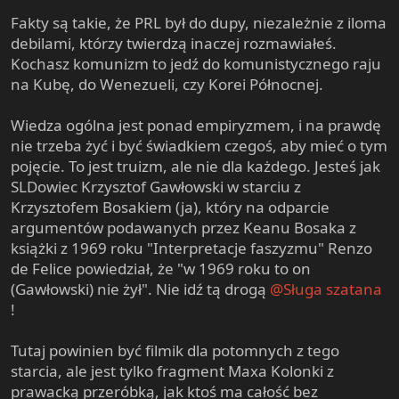
Fakty są takie, że PRL był do dupy, niezależnie z iloma
debilami, którzy twierdzą inaczej rozmawiałeś.
Kochasz komunizm to jedź do komunistycznego raju
na Kubę, do Wenezueli, czy Korei Północnej.
Wiedza ogólna jest ponad empiryzmem, i na prawdę
nie trzeba żyć i być świadkiem czegoś, aby mieć o tym
pojęcie. To jest truizm, ale nie dla każdego. Jesteś jak
SLDowiec Krzysztof Gawłowski w starciu z
Krzysztofem Bosakiem (ja), który na odparcie
argumentów podawanych przez Keanu Bosaka z
książki z 1969 roku "Interpretacje faszyzmu" Renzo
de Felice powiedział, że "w 1969 roku to on
(Gawłowski) nie żył". Nie idź tą drogą
@Sługa szatana
!
Tutaj powinien być filmik dla potomnych z tego
starcia, ale jest tylko fragment Maxa Kolonki z
prawacką przeróbką, jak ktoś ma całość bez