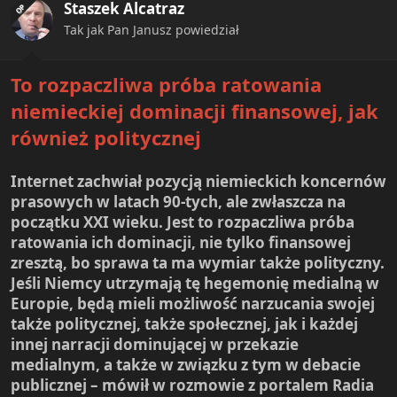
Staszek Alcatraz
o
OP
n
Tak jak Pan Janusz powiedział
s
:
To rozpaczliwa próba ratowania
niemieckiej dominacji finansowej, jak
również politycznej
Internet zachwiał pozycją niemieckich koncernów
prasowych w latach 90-tych, ale zwłaszcza na
początku XXI wieku. Jest to rozpaczliwa próba
ratowania ich dominacji, nie tylko finansowej
zresztą, bo sprawa ta ma wymiar także polityczny.
Jeśli Niemcy utrzymają tę hegemonię medialną w
Europie, będą mieli możliwość narzucania swojej
także politycznej, także społecznej, jak i każdej
innej narracji dominującej w przekazie
medialnym, a także w związku z tym w debacie
publicznej – mówił w rozmowie z portalem Radia