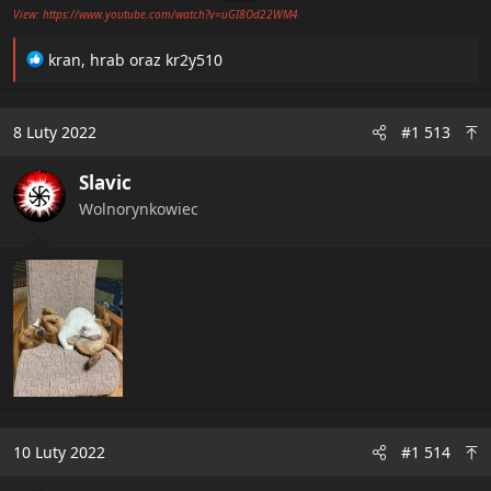
View: https://www.youtube.com/watch?v=uGI8Od22WM4
R
kran
,
hrab
oraz
kr2y510
e
a
c
8 Luty 2022
#1 513
t
i
Slavic
o
n
Wolnorynkowiec
s
:
10 Luty 2022
#1 514