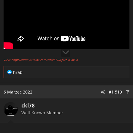
View: https://www.youtube.com/watch?v=XpicoVGdk6o
R
hrab
e
a
c
6 Marzec 2022
#1 519
t
i
ckl78
o
n
Well-Known Member
s
: