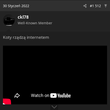
t
30 Styczeń 2022
#1 512
i
o
ckl78
n
s
Well-Known Member
:
Koty rządzą internetem