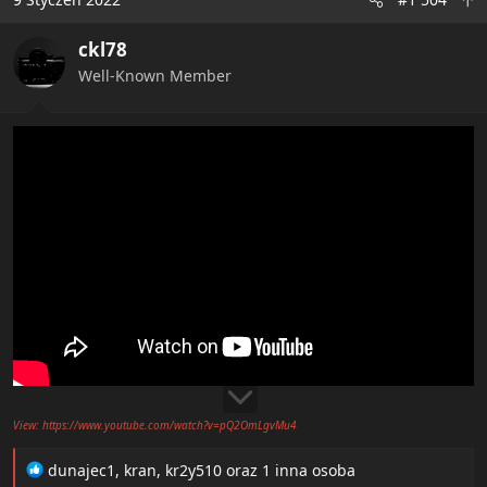
ckl78
Well-Known Member
View: https://twitter.com/elisandre2002/status/1401901699065909249
View: https://www.youtube.com/watch?v=pQ2OmLgvMu4
R
dunajec1
,
kran
,
kr2y510
oraz 1 inna osoba