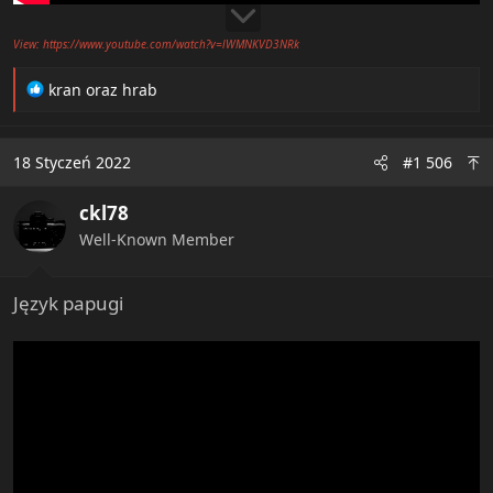
View: https://www.youtube.com/watch?v=lWMNKVD3NRk
R
kran
oraz
hrab
e
a
c
18 Styczeń 2022
#1 506
t
i
ckl78
o
n
Well-Known Member
s
:
Język papugi