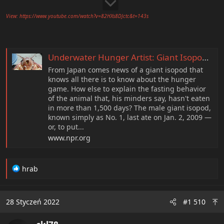
View: https://www.youtube.com/watch?v=82HXs8DJctc&t=143s
Underwater Hunger Artist: Giant Isopod Fasts For 4 Years
From Japan comes news of a giant isopod that
knows all there is to know about the hunger
game. How else to explain the fasting behavior
of the animal that, his minders say, hasn't eaten
in more than 1,500 days? The male giant isopod,
known simply as No. 1, last ate on Jan. 2, 2009 —
or, to put...
www.npr.org
R
hrab
e
a
c
28 Styczeń 2022
#1 510
t
i