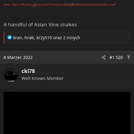
View: https://thumbs.gfycat.com/CheerfulLeadingBluetickcoonhound-mobile.mp4
A handful of Asian Vine snakes
R
kran
,
hrab
,
kr2y510
oraz 2 innych
e
a
c
8 Marzec 2022
#1 520
t
i
ckl78
o
n
Well-Known Member
s
: