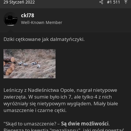
29 Styczeń 2022
#1 511
t
i
ckl78
o
n
Well-Known Member
s
:
Dziki cętkowane jak dalmatyńczyki.
Leśniczy z Nadleśnictwa Opole, nagrał nietypowe
zwierzęta. W sumie było ich 7, ale tylko 4 z nich
wyróżniały się nietypowym wyglądem. Miały białe
umaszczenie i czarne cętki.
"Skąd to umaszczenie? –
Są dwie możliwości
.
Pierwsza to kwestia "mezaliansu", jaki mógł powstać