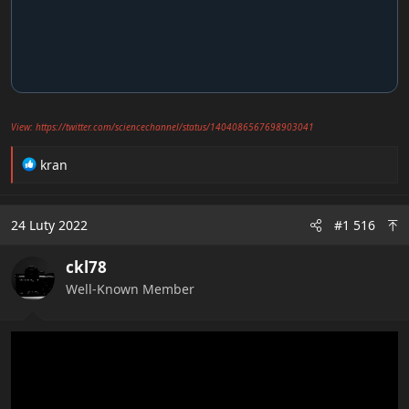
View: https://twitter.com/sciencechannel/status/1404086567698903041
R
kran
e
a
c
24 Luty 2022
#1 516
t
i
ckl78
o
n
Well-Known Member
s
: