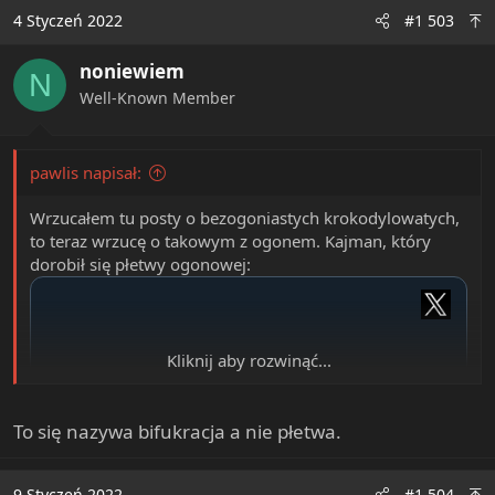
c
4 Styczeń 2022
#1 503
t
i
noniewiem
o
N
n
Well-Known Member
s
:
pawlis napisał:
Wrzucałem tu posty o bezogoniastych krokodylowatych,
to teraz wrzucę o takowym z ogonem. Kajman, który
dorobił się płetwy ogonowej:
Kliknij aby rozwinąć...
To się nazywa bifukracja a nie płetwa.
9 Styczeń 2022
#1 504