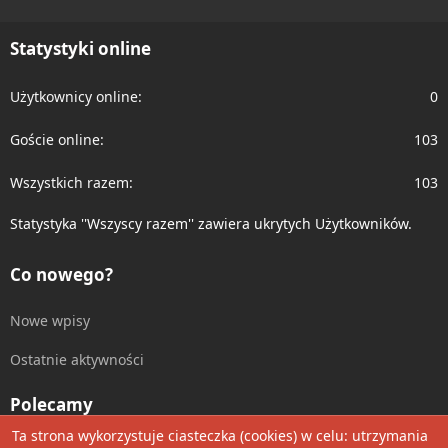
S
S
Statystyki online
Użytkownicy online
0
Goście online
103
Wszystkich razem
103
Statystyka ''Wszyscy razem'' zawiera ukrytych Użytkowników.
Co nowego?
Nowe wpisy
Ostatnie aktywności
Polecamy
Ta strona wykorzystuje ciasteczka (cookies) w celu: utrzymania