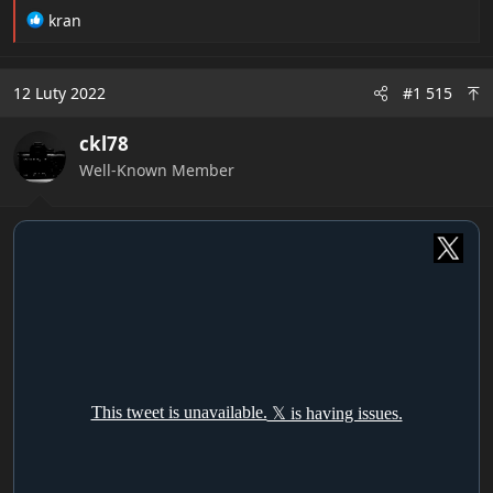
R
kran
e
a
c
12 Luty 2022
#1 515
t
i
ckl78
o
n
Well-Known Member
s
: