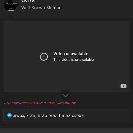
ckl78
o
n
Well-Known Member
s
:
View: https://www.youtube.com/watch?v=IqKmiA3eBI0
R
xiwox
,
kran
,
hrab
oraz 1 inna osoba
e
a
c