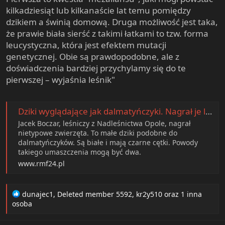
kilkadziesiąt lub kilkanaście lat temu pomiędzy
dzikiem a świnią domową. Druga możliwość jest taka,
że prawie biała sierść z takimi łatkami to tzw. forma
leucystyczna, która jest efektem mutacji
genetycznej. Obie są prawdopodobne, ale z
doświadczenia bardziej przychylamy się do te
pierwszej – wyjaśnia leśnik"
Dziki wyglądające jak dalmatyńczyki. Nagrał je leśniczy
Jacek Boczar, leśniczy z Nadleśnictwa Opole, nagrał
nietypowe zwierzęta. To małe dziki podobne do
dalmatyńczyków. Są białe i mają czarne cętki. Powody
takiego umaszczenia mogą być dwa.
www.rmf24.pl
R
dunajec1
,
Deleted member 5592
,
kr2y510
oraz 1 inna
e
osoba
a
c