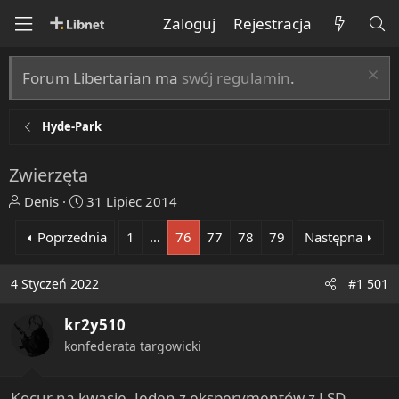
Zaloguj
Rejestracja
Forum Libertarian ma
swój regulamin
.
Hyde-Park
Zwierzęta
T
R
Denis
31 Lipiec 2014
h
o
Poprzednia
1
…
76
77
78
79
Następna
r
z
e
p
a
o
4 Styczeń 2022
#1 501
d
c
s
z
kr2y510
t
ę
konfederata targowicki
a
t
r
y
t
Kocur na kwasie. Jeden z eksperymentów z LSD