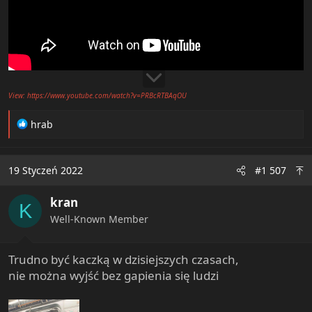
View: https://www.youtube.com/watch?v=PRBcRTBAqOU
R
hrab
e
a
c
19 Styczeń 2022
#1 507
t
i
kran
o
K
n
Well-Known Member
s
:
Trudno być kaczką w dzisiejszych czasach,
nie można wyjść bez gapienia się ludzi