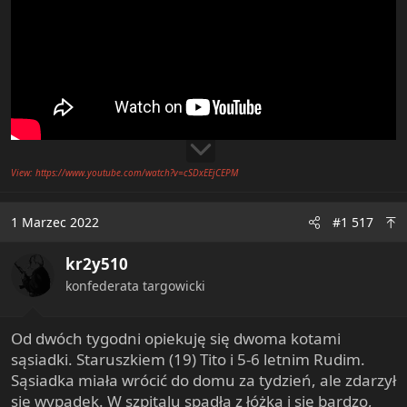
View: https://www.youtube.com/watch?v=cSDxEEjCEPM
1 Marzec 2022
#1 517
kr2y510
konfederata targowicki
Od dwóch tygodni opiekuję się dwoma kotami
sąsiadki. Staruszkiem (19) Tito i 5-6 letnim Rudim.
Sąsiadka miała wrócić do domu za tydzień, ale zdarzył
się wypadek. W szpitalu spadła z łóżka i się bardzo,