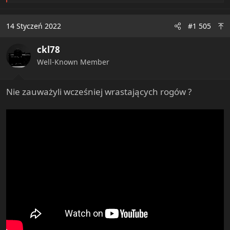
e
a
c
14 Styczeń 2022
#1 505
t
i
ckl78
o
n
Well-Known Member
s
:
Nie zauważyli wcześniej wrastających rogów ?