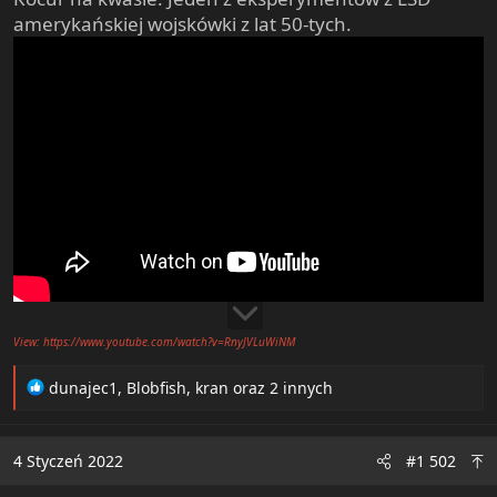
e
amerykańskiej wojskówki z lat 50-tych.
r
View: https://www.youtube.com/watch?v=RnyJVLuWiNM
R
dunajec1
,
Blobfish
,
kran
oraz 2 innych
e
a
c
4 Styczeń 2022
#1 502
t
i