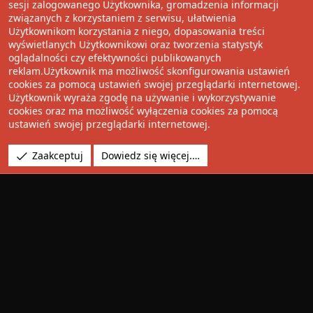
Wolnościowe cytaty
sesji zalogowanego Użytkownika, gromadzenia informacji
związanych z korzystaniem z serwisu, ułatwienia
Użytkownikom korzystania z niego, dopasowania treści
Udostępnij
wyświetlanych Użytkownikowi oraz tworzenia statystyk
oglądalności czy efektywności publikowanych
Facebook
Twitter
Reddit
Pinterest
Tumblr
WhatsApp
Umieść Link
reklam.Użytkownik ma możliwość skonfigurowania ustawień
cookies za pomocą ustawień swojej przeglądarki internetowej.
Użytkownik wyraża zgodę na używanie i wykorzystywanie
cookies oraz ma możliwość wyłączenia cookies za pomocą
®
Community platform by XenForo
© 2010-2022 XenForo Ltd.
ustawień swojej przeglądarki internetowej.
Design by:
Pixel Exit
Tłumaczenie wykonane przez
XboxForum.pl
. |
Media embeds
Zaakceptuj
Dowiedz się więcej.…
via s9e/MediaSites