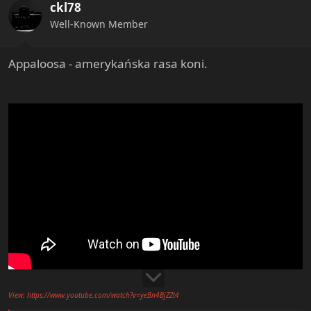
ckl78
Well-Known Member
Appaloosa - amerykańska rasa koni.
View: https://www.youtube.com/watch?v=yeBn4BjZZt4